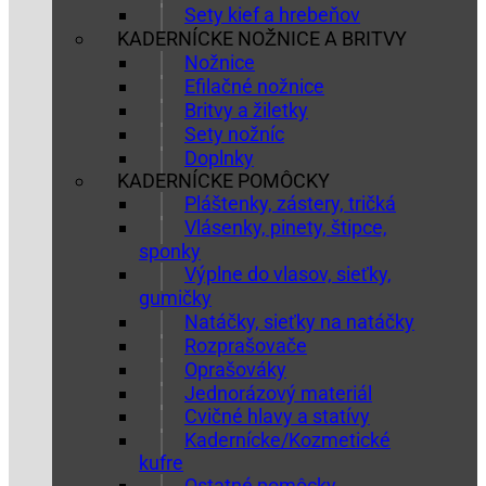
Sety kief a hrebeňov
KADERNÍCKE NOŽNICE A BRITVY
Nožnice
Efilačné nožnice
Britvy a žiletky
Sety nožníc
Doplnky
KADERNÍCKE POMÔCKY
Pláštenky, zástery, tričká
Vlásenky, pinety, štipce,
sponky
Výplne do vlasov, sieťky,
gumičky
Natáčky, sieťky na natáčky
Rozprašovače
Oprašováky
Jednorázový materiál
Cvičné hlavy a statívy
Kadernícke/Kozmetické
kufre
Ostatné pomôcky