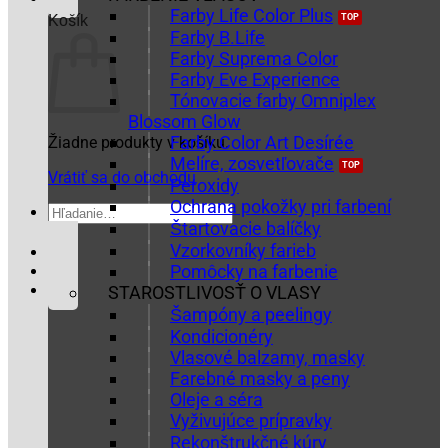
Farby Life Color Plus
Košík
Farby B.Life
Farby Suprema Color
Farby Eve Experience
Tónovacie farby Omniplex
Blossom Glow
Farby Color Art Desírée
Žiadne produkty v košíku.
Melíre, zosvetľovače
Vrátiť sa do obchodu
Peroxidy
Ochrana pokožky pri farbení
Hľadať:
Štartovacie balíčky
Vzorkovníky farieb
Pomôcky na farbenie
STAROSTLIVOSŤ O VLASY
Šampóny a peelingy
Kondicionéry
Vlasové balzamy, masky
Farebné masky a peny
Oleje a séra
Vyživujúce prípravky
Rekonštrukčné kúry