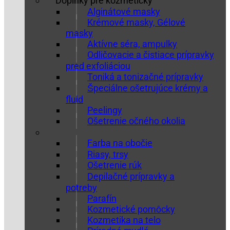
Doplnky pre kozmetičky
Alginátové masky
Krémové masky, Gélové
masky
Aktívne séra, ampulky
Odličovacie a čistiace prípravky
pred exfoliáciou
Toniká a tonizačné prípravky
Špeciálne ošetrujúce krémy a
fluid
Peelingy
Ošetrenie očného okolia
Farba na obočie
Riasy, trsy
Ošetrenie rúk
Depilačné prípravky a
potreby
Parafín
Kozmetické pomôcky
Kozmetika na telo