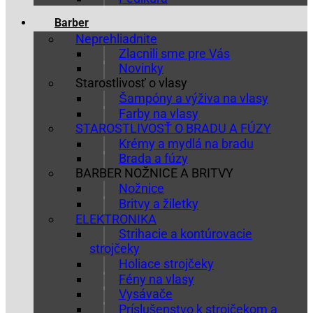
Barber
Neprehliadnite
Zlacnili sme pre Vás
Novinky
Starostlivosť o vlasy
Šampóny a výživa na vlasy
Farby na vlasy
STAROSTLIVOSŤ O BRADU A FÚZY
Krémy a mydlá na bradu
Brada a fúzy
BARBER NOŽNICE A BRITVY
Nožnice
Britvy a žiletky
ELEKTRONIKA
Strihacie a kontúrovacie
strojčeky
Holiace strojčeky
Fény na vlasy
Vysávače
Príslušenstvo k strojčekom a