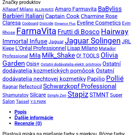
Značky produktov
BaByliss
Amaro Farmavita
Alfaparf Milano
ALLWAVES
Barbieri Italiani
Captain Cook
Charmine Rose
Claresa
Eveline Cosmetics
Evin
Cooboard
Disicide
Elegance Plus
FarmaVita
Hairway
Frutti di Bosco
Rhose
Jaguar Solingen
Immortal Infuse
JRL
Jaguar
L'Oréal Professionnel
Lisap Milano
Kiepe
Matador
Olivia
Milk_Shake
Mila
O! TOOLS
Professional
Garden
Ostatní
Osis+
Ostatní dodávatelia elektr. prístrojov
dodávatelia kozmetických pomôcok
Ostatní
Pollié
Papilio
dodávatelia nechtovej kozmetiky
Schwarzkopf Professional
Refectocil
Ragnar
Stapiz
Silcare
STMNT
Shamuratov
Super
Simply Zen
Salon
Tassel
Y.S.PARK
Popis
Ďalšie informácie
Recenzie (0)
Plastová miska na miešanie farby s mierkou. Rôzne farby.