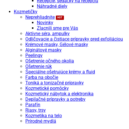
Recepcie, sedačky na recepciu
Náhradné diely
Kozmetičky
Neprehliadnite
Novinky
Zlacnili sme pre Vás
Aktívne séra, ampulky
Odličovacie a čistiace prípravky pred exfoliáciou
Krémové masky, Gélové masky
Alginátové masky
Peelingy
Ošetrenie očného okolia
Ošetrenie rúk
Špeciálne ošetrujúce krémy a fluid
Farba na obočie
Toniká a tonizačné prípravky
Kozmetické pomôcky
Kozmetický nábytok a elektronika
Depilačné prípravky a potreby
Parafín
Riasy, trsy
Kozmetika na telo
Prírodné mydlá