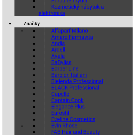
Prírodné mydlá
Kozmetický nábytok a
elektronika
Značky
Alfaparf Milano
Amaro Farmavita
Andis
Ardell
Ayala
BaByliss
Barber Line
Barbieri Italiani
Bielenda Professional
BLACK Professional
Capello
Captain Cook
Elegance Plus
Eurostil
Eveline Cosmetics
Evin Rhose
FAB Hair and Beauty