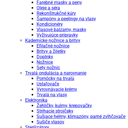
Farebné masky a peny
Oleje a séra
Rekonštrukčné kúry
Šampóny a peelingy na vlasy
Kondicionéry
Vlasové balzamy, masky
Vyživujúce prípravky
Kadernícke nožnice a britvy
Efilačné nožnice
Britvy a žiletky
Doplnky
Nožnice
Sety nožníc
Trvalá ondulácia a narovnanie
Pomôcky na trvalú
Ustaľovače
Vyrovnávacie krémy
Trvalá na vlasy
Elektronika
Žehličky, kulmy, krepovačky
Strihacie strojčeky
Sušiace helmy, klimazóny, parné zvlhčovače
Sušiče vlasov
Sterilizátory