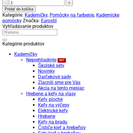
množstvo
Eurostil
Pridať do košíka
Miska
Kategórie:
Kaderníčky
,
Pomôcky na farbenie
,
Kadernícke
na
pomôcky
Značka:
Eurostil
farbenie
Vyhľadávanie produktov
farebná
Hľadať:
Kategórie produktov
Kaderníčky
Neprehliadnite
Školské sety
Novinky
Darčekové sady
Zlacnili sme pre Vás
Akcia na tento mesiac
Hrebene a kefy na vlasy
Kefy ploché
Kefy na výčesy
Elektrické kefy
Hrebene
Kefy na bradu
Čističe kief a hrebeňov