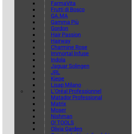
FarmaVita
Frutti di Bosco
GA.MA
Gamma Più
Gordon
Hair Passion
Hairway
Charmine Rose
Immortal Infuse
Indola
Jaguar Solingen
JRL
Kiepe
Lisap Milano
L’Oréal Professionnel
Matador Professional
Matrix
Moser
Nishman
O! TOOLS
Olivia Garden