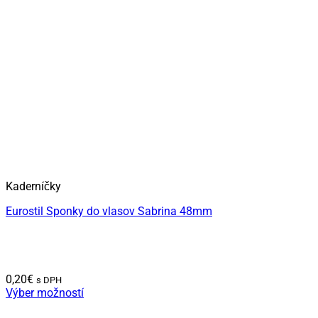
Kaderníčky
Eurostil Sponky do vlasov Sabrina 48mm
0,20
€
s DPH
Výber možností
Tento