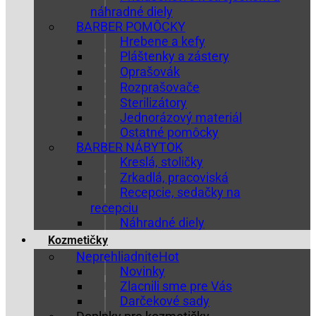
náhradné diely
BARBER POMÔCKY
Hrebene a kefy
Pláštenky a zástery
Oprašovák
Rozprašovače
Sterilizátory
Jednorázový materiál
Ostatné pomôcky
BARBER NÁBYTOK
Kreslá, stoličky
Zrkadlá, pracoviská
Recepcie, sedačky na
recepciu
Náhradné diely
Kozmetičky
Neprehliadnite
Novinky
Zlacnili sme pre Vás
Darčekové sady