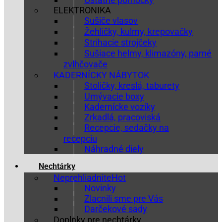
ELEKTRONIKA
Sušiče vlasov
Žehličky, kulmy, krepovačky
Strihacie strojčeky
Sušiace helmy, klimazóny, parné
zvlhčovače
KADERNÍCKY NÁBYTOK
Stoličky, kreslá, taburety
Umývacie boxy
Kadernícke vozíky
Zrkadlá, pracoviská
Recepcie, sedačky na
recepciu
Náhradné diely
Nechtárky
Neprehliadnite
Novinky
Zlacnili sme pre Vás
Darčekové sady
Doplnky pre nechtárky