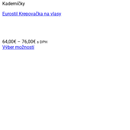
Kaderníčky
Eurostil Krepovačka na vlasy
Price
64,00
€
–
76,00
€
s DPH
range:
Výber možností
Tento
64,00€
produkt
through
má
76,00€
viacero
variantov.
Možnosti
si
môžete
vybrať
na
stránke
produktu.