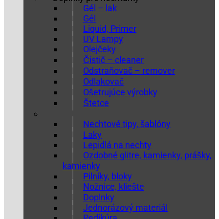
Gél – lak
Gél
Liquid, Primer
UV Lampy
Olejčeky
Čistič – cleaner
Odstraňovač – remover
Odlakovač
Ošetrujúce výrobky
Štetce
Nechtové tipy, šablóny
Laky
Lepidlá na nechty
Ozdobné glitre, kamienky, prášky,
kamienky
Pilníky, bloky
Nožnice, kliešte
Doplnky
Jednorázový materiál
Pedikúra