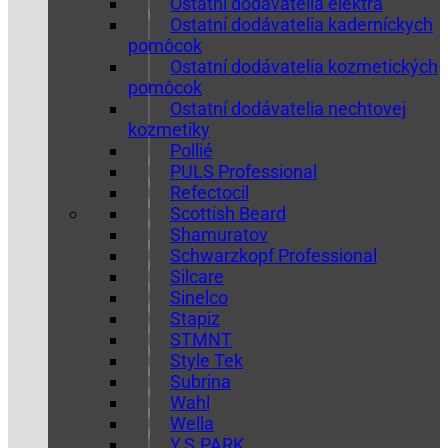
Ostatní dodávatelia elektra
Ostatní dodávatelia kaderníckych
pomôcok
Ostatní dodávatelia kozmetických
pomôcok
Ostatní dodávatelia nechtovej
kozmetiky
Pollié
PULS Professional
Refectocil
Scottish Beard
Shamuratov
Schwarzkopf Professional
Silcare
Sinelco
Stapiz
STMNT
Style Tek
Subrina
Wahl
Wella
Y.S.PARK