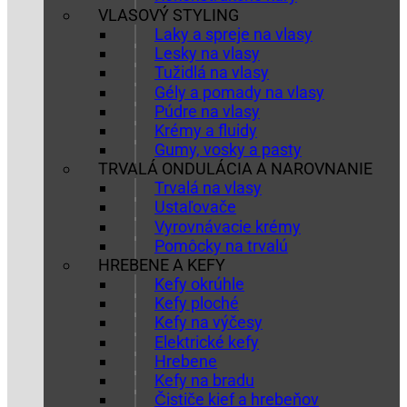
VLASOVÝ STYLING
Laky a spreje na vlasy
Lesky na vlasy
Tužidlá na vlasy
Gély a pomady na vlasy
Púdre na vlasy
Krémy a fluidy
Gumy, vosky a pasty
TRVALÁ ONDULÁCIA A NAROVNANIE
Trvalá na vlasy
Ustaľovače
Vyrovnávacie krémy
Pomôcky na trvalú
HREBENE A KEFY
Kefy okrúhle
Kefy ploché
Kefy na výčesy
Elektrické kefy
Hrebene
Kefy na bradu
Čističe kief a hrebeňov