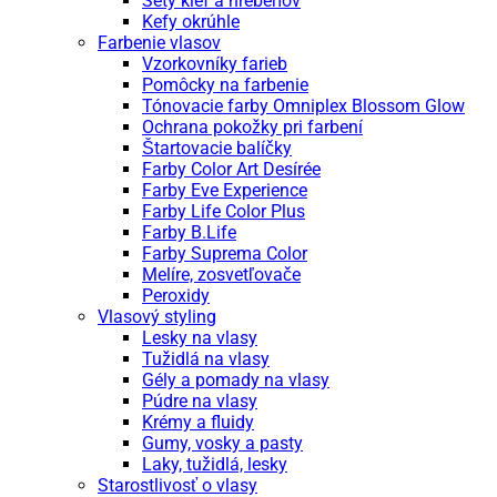
Sety kief a hrebeňov
Kefy okrúhle
Farbenie vlasov
Vzorkovníky farieb
Pomôcky na farbenie
Tónovacie farby Omniplex Blossom Glow
Ochrana pokožky pri farbení
Štartovacie balíčky
Farby Color Art Desírée
Farby Eve Experience
Farby Life Color Plus
Farby B.Life
Farby Suprema Color
Melíre, zosvetľovače
Peroxidy
Vlasový styling
Lesky na vlasy
Tužidlá na vlasy
Gély a pomady na vlasy
Púdre na vlasy
Krémy a fluidy
Gumy, vosky a pasty
Laky, tužidlá, lesky
Starostlivosť o vlasy