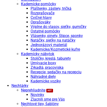
Kadernícke pomôcky
Pláštenky, zástery, tričká
Rozprašovače
Cvičné hlavy
Oprašováky
Výplne do vlasov, sieťky, gumičky
Ostatné pomôcky
Vlásenky, pinety, štipce, sponky
Natáčky, sieťky na natáčky
Jednorázový materiál
Kadernícke/Kozmetické kufre
Kadernícky nábytok
Stoličky, kreslá, taburety
Umývacie boxy
Zrkadlá, pracoviska
Recepcie, sedačky na recepciu
Náhradné diely
Kadernícke vozíky
Nechtárky
Neprehliadnite
Novinky
Zlacnili sme pre Vás
Nechtové tipy, šablóny