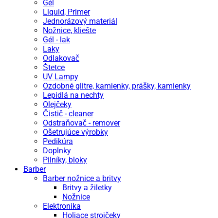
Gél
Liquid, Primer
Jednorázový materiál
Nožnice, kliešte
Gél - lak
Laky
Odlakovač
Štetce
UV Lampy
Ozdobné glitre, kamienky, prášky, kamienky
Lepidlá na nechty
Olejčeky
Čistič - cleaner
Odstraňovač - remover
Ošetrujúce výrobky
Pedikúra
Doplnky
Pilníky, bloky
Barber
Barber nožnice a britvy
Britvy a žiletky
Nožnice
Elektronika
Holiace strojčeky