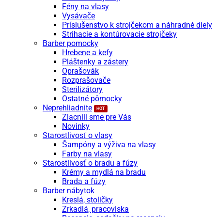
Fény na vlasy
Vysávače
Príslušenstvo k strojčekom a náhradné diely
Strihacie a kontúrovacie strojčeky
Barber pomocky
Hrebene a kefy
Pláštenky a zástery
Oprašovák
Rozprašovače
Sterilizátory
Ostatné pômocky
Neprehliadnite
Zlacnili sme pre Vás
Novinky
Starostlivosť o vlasy
Šampóny a výživa na vlasy
Farby na vlasy
Starostlivosť o bradu a fúzy
Krémy a mydlá na bradu
Brada a fúzy
Barber nábytok
Kreslá, stoličky
Zrkadlá, pracoviska