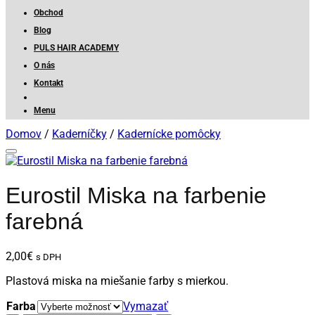
Obchod
Blog
PULS HAIR ACADEMY
O nás
Kontakt
Menu
Domov
/
Kaderníčky
/
Kadernícke pomôcky
Eurostil Miska na farbenie
farebná
2,00
€
s DPH
Plastová miska na miešanie farby s mierkou.
Farba
Vymazať