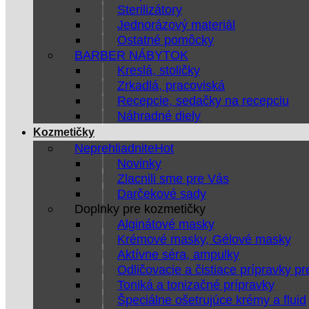
Sterilizátory
Jednorázový materiál
Ostatné pomôcky
BARBER NÁBYTOK
Kreslá, stoličky
Zrkadlá, pracoviská
Recepcie, sedačky na recepciu
Náhradné diely
Kozmetičky
Neprehliadnite
Novinky
Zlacnili sme pre Vás
Darčekové sady
Doplnky pre kozmetičky
Alginátové masky
Krémové masky, Gélové masky
Aktívne séra, ampulky
Odličovacie a čistiace prípravky pr
Toniká a tonizačné prípravky
Špeciálne ošetrujúce krémy a fluid