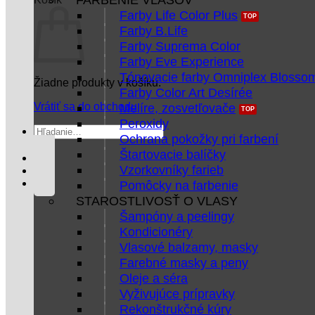
Farby Life Color Plus
Farby B.Life
Farby Suprema Color
Farby Eve Experience
Tónovacie farby Omniplex Blosso
Žiadne produkty v košíku.
Farby Color Art Desírée
Vrátiť sa do obchodu
Melíre, zosvetľovače
Peroxidy
Hľadať:
Ochrana pokožky pri farbení
Štartovacie balíčky
Vzorkovníky farieb
Pomôcky na farbenie
STAROSTLIVOSŤ O VLASY
Šampóny a peelingy
Kondicionéry
Vlasové balzamy, masky
Farebné masky a peny
Oleje a séra
Vyživujúce prípravky
Rekonštrukčné kúry