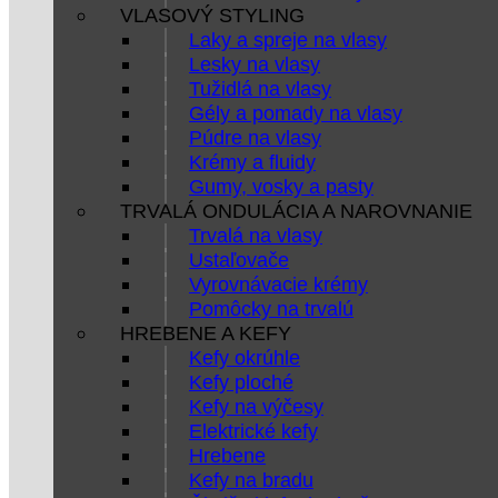
VLASOVÝ STYLING
Laky a spreje na vlasy
Lesky na vlasy
Tužidlá na vlasy
Gély a pomady na vlasy
Púdre na vlasy
Krémy a fluidy
Gumy, vosky a pasty
TRVALÁ ONDULÁCIA A NAROVNANIE
Trvalá na vlasy
Ustaľovače
Vyrovnávacie krémy
Pomôcky na trvalú
HREBENE A KEFY
Kefy okrúhle
Kefy ploché
Kefy na výčesy
Elektrické kefy
Hrebene
Kefy na bradu