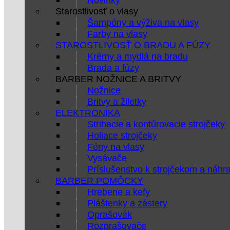
Starostlivosť o vlasy
Šampóny a výživa na vlasy
Farby na vlasy
STAROSTLIVOSŤ O BRADU A FÚZY
Krémy a mydlá na bradu
Brada a fúzy
BARBER NOŽNICE A BRITVY
Nožnice
Britvy a žiletky
ELEKTRONIKA
Strihacie a kontúrovacie strojčeky
Holiace strojčeky
Fény na vlasy
Vysávače
Príslušenstvo k strojčekom a náhr
BARBER POMÔCKY
Hrebene a kefy
Pláštenky a zástery
Oprašovák
Rozprašovače