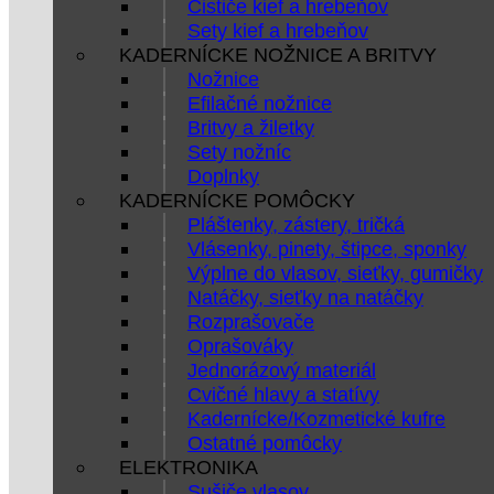
Čističe kief a hrebeňov
Sety kief a hrebeňov
KADERNÍCKE NOŽNICE A BRITVY
Nožnice
Efilačné nožnice
Britvy a žiletky
Sety nožníc
Doplnky
KADERNÍCKE POMÔCKY
Pláštenky, zástery, tričká
Vlásenky, pinety, štipce, sponky
Výplne do vlasov, sieťky, gumičky
Natáčky, sieťky na natáčky
Rozprašovače
Oprašováky
Jednorázový materiál
Cvičné hlavy a statívy
Kadernícke/Kozmetické kufre
Ostatné pomôcky
ELEKTRONIKA
Sušiče vlasov