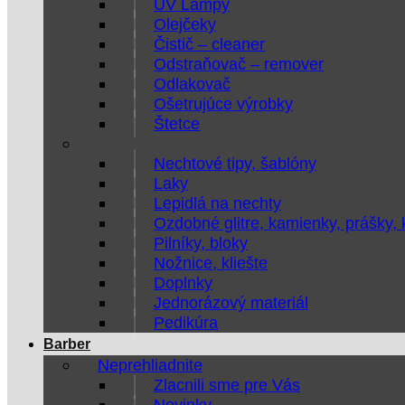
UV Lampy
Olejčeky
Čistič – cleaner
Odstraňovač – remover
Odlakovač
Ošetrujúce výrobky
Štetce
Nechtové tipy, šablóny
Laky
Lepidlá na nechty
Ozdobné glitre, kamienky, prášky,
Pilníky, bloky
Nožnice, kliešte
Doplnky
Jednorázový materiál
Pedikúra
Barber
Neprehliadnite
Zlacnili sme pre Vás
Novinky