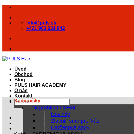
Skip
to
content
info@puls.sk
+421 903 631 842
Úvod
Obchod
Blog
PULS HAIR ACADEMY
O nás
Kontakt
Kaderníčky
Hľadať:
Neprehliadnite
Novinky
Zlacnili sme pre Vás
Darčekové sady
FARBENIE VLASOV
Košík