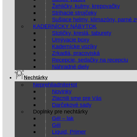
Žehličky, kulmy, krepovačky
Strihacie strojčeky
Sušiace helmy, klimazóny, parné 
KADERNÍCKY NÁBYTOK
Stoličky, kreslá, taburety
Umývacie boxy
Kadernícke vozíky
Zrkadlá, pracoviská
Recepcie, sedačky na recepciu
Náhradné diely
Nechtárky
Neprehliadnite
Novinky
Zlacnili sme pre Vás
Darčekové sady
Doplnky pre nechtárky
Gél – lak
Gél
Liquid, Primer