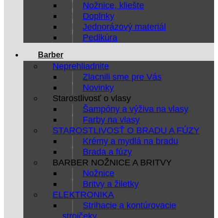
Nožnice, kliešte
Doplnky
Jednorázový materiál
Pedikúra
Barber
Neprehliadnite
Zlacnili sme pre Vás
Novinky
Starostlivosť o vlasy
Šampóny a výživa na vlasy
Farby na vlasy
STAROSTLIVOSŤ O BRADU A FÚZY
Krémy a mydlá na bradu
Brada a fúzy
BARBER NOŽNICE A BRITVY
Nožnice
Britvy a žiletky
ELEKTRONIKA
Strihacie a kontúrovacie
strojčeky