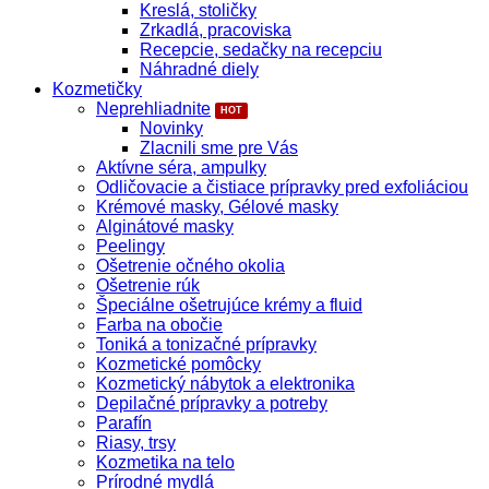
Kreslá, stoličky
Zrkadlá, pracoviska
Recepcie, sedačky na recepciu
Náhradné diely
Kozmetičky
Neprehliadnite
Novinky
Zlacnili sme pre Vás
Aktívne séra, ampulky
Odličovacie a čistiace prípravky pred exfoliáciou
Krémové masky, Gélové masky
Alginátové masky
Peelingy
Ošetrenie očného okolia
Ošetrenie rúk
Špeciálne ošetrujúce krémy a fluid
Farba na obočie
Toniká a tonizačné prípravky
Kozmetické pomôcky
Kozmetický nábytok a elektronika
Depilačné prípravky a potreby
Parafín
Riasy, trsy
Kozmetika na telo
Prírodné mydlá