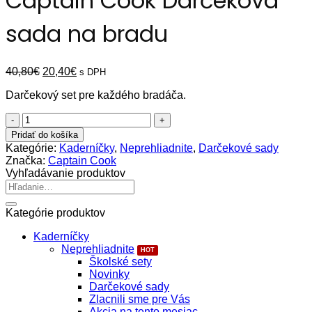
Captain Cook Darčeková
sada na bradu
Pôvodná
Aktuálna
40,80
€
20,40
€
s DPH
cena
cena
Darčekový set pre každého bradáča.
bola:
je:
40,80€.
20,40€.
množstvo
Captain
Pridať do košíka
Cook
Kategórie:
Kaderníčky
,
Neprehliadnite
,
Darčekové sady
Darčeková
Značka:
Captain Cook
sada
Vyhľadávanie produktov
na
Hľadať:
bradu
Kategórie produktov
Kaderníčky
Neprehliadnite
Školské sety
Novinky
Darčekové sady
Zlacnili sme pre Vás
Akcia na tento mesiac