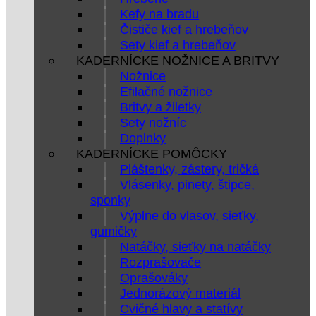
Kefy na bradu
Čističe kief a hrebeňov
Sety kief a hrebeňov
KADERNÍCKE NOŽNICE A BRITVY
Nožnice
Efilačné nožnice
Britvy a žiletky
Sety nožníc
Doplnky
KADERNÍCKE POMÔCKY
Pláštenky, zástery, tričká
Vlásenky, pinety, štipce,
sponky
Výplne do vlasov, sieťky,
gumičky
Natáčky, sieťky na natáčky
Rozprašovače
Oprašováky
Jednorázový materiál
Cvičné hlavy a statívy