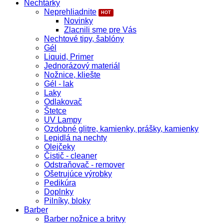
Nechtárky
Neprehliadnite
Novinky
Zlacnili sme pre Vás
Nechtové tipy, šablóny
Gél
Liquid, Primer
Jednorázový materiál
Nožnice, kliešte
Gél - lak
Laky
Odlakovač
Štetce
UV Lampy
Ozdobné glitre, kamienky, prášky, kamienky
Lepidlá na nechty
Olejčeky
Čistič - cleaner
Odstraňovač - remover
Ošetrujúce výrobky
Pedikúra
Doplnky
Pilníky, bloky
Barber
Barber nožnice a britvy