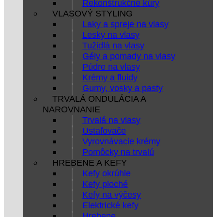
Rekonštrukčné kúry
VLASOVÝ STYLING
Laky a spreje na vlasy
Lesky na vlasy
Tužidlá na vlasy
Gély a pomady na vlasy
Púdre na vlasy
Krémy a fluidy
Gumy, vosky a pasty
TRVALÁ ONDULÁCIA A
NAROVNANIE
Trvalá na vlasy
Ustaľovače
Vyrovnávacie krémy
Pomôcky na trvalú
HREBENE A KEFY
Kefy okrúhle
Kefy ploché
Kefy na výčesy
Elektrické kefy
Hrebene