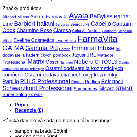
Značky produktov
Ayala
BaByliss
Barber
Amaro Farmavita
Alfaparf Milano
Barbieri Italiani
Capello
Line
Captain
Beardburys
Barburys
Cook
Charmine Rose
Claresa
Color Art Desiree
Cooboard
Diapason
FarmaVita
Eveline Cosmetics
Evin Rhose
MIlano
GA.MA
Gamma Più
Immortal Infuse
Iní
Gordon
JRL
Jaguar
dodávatelia kaderníckych pomôcok
Matador
Matrix
Noberu
O! TOOLS
Moser
Professional
Nishman
Ostatní
Ostatní dodávatelia kozmetických
dodávatelia elektr. prístrojov
pomôcok
Ostatní dodávatelia nechtovej kozmetiky
PULS Professional
Papilio
Refectocil
Redken
Ragner
Schwarzkopf Professional
STMNT
Silcare
Shamuratov
Super Salon
Y.S.PARK
Popis
Recenzie (0)
Pánska darčeková sada na bradu a fúzy obsahuje:
šampón na bradu 250ml
vosk na bradu 50ml