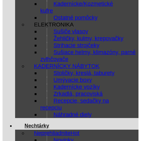
Kadernícke/Kozmetické
kufre
Ostatné pomôcky
ELEKTRONIKA
Sušiče vlasov
Žehličky, kulmy, krepovačky
Strihacie strojčeky
Sušiace helmy, klimazóny, parné
zvlhčovače
KADERNÍCKY NÁBYTOK
Stoličky, kreslá, taburety
Umývacie boxy
Kadernícke vozíky
Zrkadlá, pracoviská
Recepcie, sedačky na
recepciu
Náhradné diely
Nechtárky
Neprehliadnite
Novinky