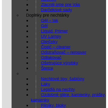
Zlacnili sme pre Vás
Darčekové sady
Doplnky pre nechtárky
Gél – lak
Gél
Liquid, Primer
UV Lampy
Olejčeky
Čistič – cleaner
Odstraňovač – remover
Odlakovač
Ošetrujúce výrobky
Štetce
Nechtové tipy, šablóny
Laky
Lepidlá na nechty
Ozdobné glitre, kamienky, prášky,
kamienky
Pilníky, bloky