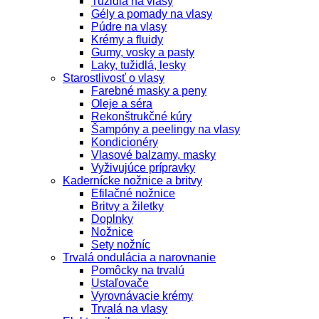
Tužidlá na vlasy
Gély a pomady na vlasy
Púdre na vlasy
Krémy a fluidy
Gumy, vosky a pasty
Laky, tužidlá, lesky
Starostlivosť o vlasy
Farebné masky a peny
Oleje a séra
Rekonštrukčné kúry
Šampóny a peelingy na vlasy
Kondicionéry
Vlasové balzamy, masky
Vyživujúce prípravky
Kadernícke nožnice a britvy
Efilačné nožnice
Britvy a žiletky
Doplnky
Nožnice
Sety nožníc
Trvalá ondulácia a narovnanie
Pomôcky na trvalú
Ustaľovače
Vyrovnávacie krémy
Trvalá na vlasy