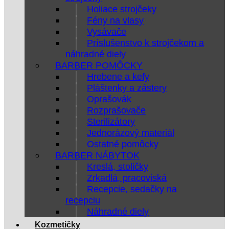
Holiace strojčeky
Fény na vlasy
Vysávače
Príslušenstvo k strojčekom a
náhradné diely
BARBER POMÔCKY
Hrebene a kefy
Pláštenky a zástery
Oprašovák
Rozprašovače
Sterilizátory
Jednorázový materiál
Ostatné pomôcky
BARBER NÁBYTOK
Kreslá, stoličky
Zrkadlá, pracoviská
Recepcie, sedačky na
recepciu
Náhradné diely
Kozmetičky