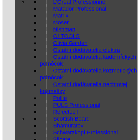
L’Oréal Professionnel
Matador Professional
Matrix
Moser
Nishman
O! TOOLS
Olivia Garden
Ostatní dodávatelia elektra
Ostatní dodávatelia kaderníckych
pomôcok
Ostatní dodávatelia kozmetických
pomôcok
Ostatní dodávatelia nechtovej
kozmetiky
Pollié
PULS Professional
Refectocil
Scottish Beard
Shamuratov
Schwarzkopf Professional
Silcare