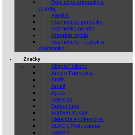
Depilačné prípravky a
potreby
Parafín
Kozmetické pomôcky
Kozmetika na telo
Prírodné mydlá
Kozmetický nábytok a
elektronika
Značky
Alfaparf Milano
Amaro Farmavita
Andis
Ardell
Ayala
BaByliss
Barber Line
Barbieri Italiani
Bielenda Professional
BLACK Professional
Capello