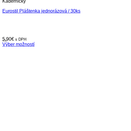
Kaderníčky
Eurostil Pláštenka jednorázová / 30ks
5,90
€
s DPH
Výber možností
Tento
produkt
má
viacero
variantov.
Možnosti
si
môžete
vybrať
na
stránke
produktu.