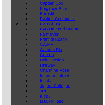
Captain Cook
Elegance Plus
Eurostil
Eveline Cosmetics
Evin Rhose
FAB Hair and Beauty
FarmaVita
Frutti di Bosco
GA.MA
Gamma Più
Gordon
Hair Passion
Hairway
Charmine Rose
Immortal Infuse
Indola
Jaguar Solingen
JRL
Kiepe
Lisap Milano