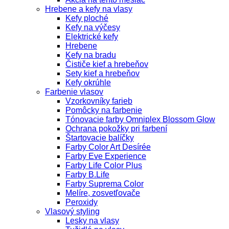
Hrebene a kefy na vlasy
Kefy ploché
Kefy na výčesy
Elektrické kefy
Hrebene
Kefy na bradu
Čističe kief a hrebeňov
Sety kief a hrebeňov
Kefy okrúhle
Farbenie vlasov
Vzorkovníky farieb
Pomôcky na farbenie
Tónovacie farby Omniplex Blossom Glow
Ochrana pokožky pri farbení
Štartovacie balíčky
Farby Color Art Desírée
Farby Eve Experience
Farby Life Color Plus
Farby B.Life
Farby Suprema Color
Melíre, zosvetľovače
Peroxidy
Vlasový styling
Lesky na vlasy