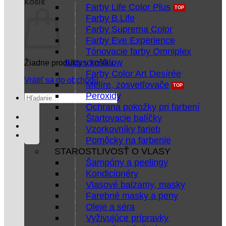
Košík
Farby Life Color Plus
Farby B.Life
Farby Suprema Color
Farby Eve Experience
Tónovacie farby Omniplex
Blossom Glow
Žiadne produkty v košíku.
Farby Color Art Desírée
Vrátiť sa do obchodu
Melíre, zosvetľovače
Peroxidy
Hľadať:
Ochrana pokožky pri farbení
Štartovacie balíčky
Vzorkovníky farieb
Pomôcky na farbenie
STAROSTLIVOSŤ O VLASY
Šampóny a peelingy
Kondicionéry
Vlasové balzamy, masky
Farebné masky a peny
Oleje a séra
Vyživujúce prípravky