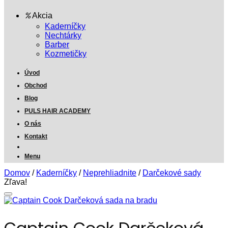
Akcia
Kaderníčky
Nechtárky
Barber
Kozmetičky
Úvod
Obchod
Blog
PULS HAIR ACADEMY
O nás
Kontakt
Menu
Domov
/
Kaderníčky
/
Neprehliadnite
/
Darčekové sady
Zľava!