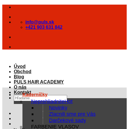
Skip
to
content
info@puls.sk
+421 903 631 842
Úvod
Obchod
Blog
PULS HAIR ACADEMY
O nás
Kontakt
Kaderníčky
Hľadať:
Neprehliadnite
Novinky
Zlacnili sme pre Vás
Darčekové sady
FARBENIE VLASOV