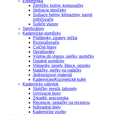
Elektronika
Žehličky, kulmy, krepovačky
Strihacie strojčeky
Sušiace helmy, klimazóny, parné
zvlhčovače
Sušiče vlasov
Sterilizátory
Kadernícke pomôcky
Pláštenky, zástery, tričká
Rozprašovače
Cvičné hlavy
Oprašováky
Výplne do vlasov, sieťky, gumičky
Ostatné pomôcky
Vlásenky, pinety, štipce, sponky
Natáčky, sieťky na natáčky
Jednorázový materiál
Kadernícke/Kozmetické kufre
Kadernícky nábytok
Stoličky, kreslá, taburety
Umývacie boxy
Zrkadlá, pracoviska
Recepcie, sedačky na recepciu
Náhradné diely
Kadernícke vozíky