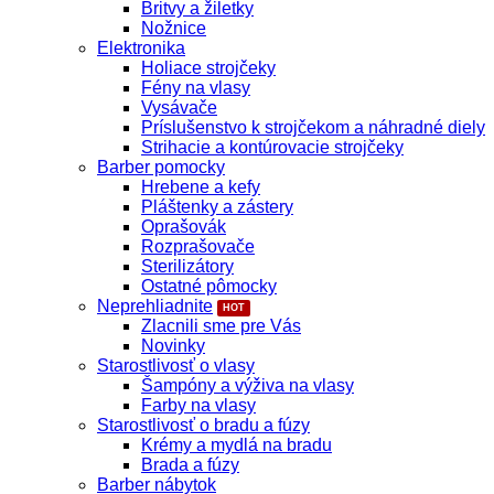
Britvy a žiletky
Nožnice
Elektronika
Holiace strojčeky
Fény na vlasy
Vysávače
Príslušenstvo k strojčekom a náhradné diely
Strihacie a kontúrovacie strojčeky
Barber pomocky
Hrebene a kefy
Pláštenky a zástery
Oprašovák
Rozprašovače
Sterilizátory
Ostatné pômocky
Neprehliadnite
Zlacnili sme pre Vás
Novinky
Starostlivosť o vlasy
Šampóny a výživa na vlasy
Farby na vlasy
Starostlivosť o bradu a fúzy
Krémy a mydlá na bradu
Brada a fúzy
Barber nábytok