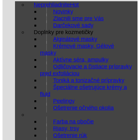
Neprehliadnite
Novinky
Zlacnili sme pre Vás
Darčekové sady
Doplnky pre kozmetičky
Alginátové masky
Krémové masky, Gélové
masky
Aktívne séra, ampulky
Odličovacie a čistiace prípravky
pred exfoliáciou
Toniká a tonizačné prípravky
Špeciálne ošetrujúce krémy a
fluid
Peelingy
Ošetrenie očného okolia
Farba na obočie
Riasy, trsy
Ošetrenie rúk