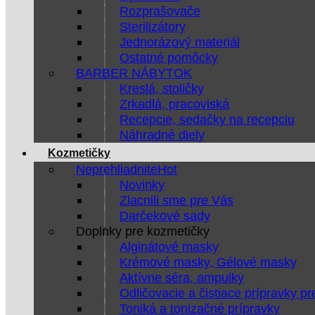
Rozprašovače
Sterilizátory
Jednorázový materiál
Ostatné pomôcky
BARBER NÁBYTOK
Kreslá, stoličky
Zrkadlá, pracoviská
Recepcie, sedačky na recepciu
Náhradné diely
Kozmetičky
Neprehliadnite
Novinky
Zlacnili sme pre Vás
Darčekové sady
Doplnky pre kozmetičky
Alginátové masky
Krémové masky, Gélové masky
Aktívne séra, ampulky
Odličovacie a čistiace prípravky pr
Toniká a tonizačné prípravky