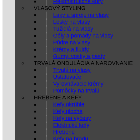
Rekonštrukčné kúry
VLASOVÝ STYLING
Laky a spreje na vlasy
Lesky na vlasy
Tužidlá na vlasy
Gély a pomady na vlasy
Púdre na vlasy
Krémy a fluidy
Gumy, vosky a pasty
TRVALÁ ONDULÁCIA A NAROVNANIE
Trvalá na vlasy
Ustaľovače
Vyrovnávacie krémy
Pomôcky na trvalú
HREBENE A KEFY
Kefy okrúhle
Kefy ploché
Kefy na výčesy
Elektrické kefy
Hrebene
Kefy na bradu