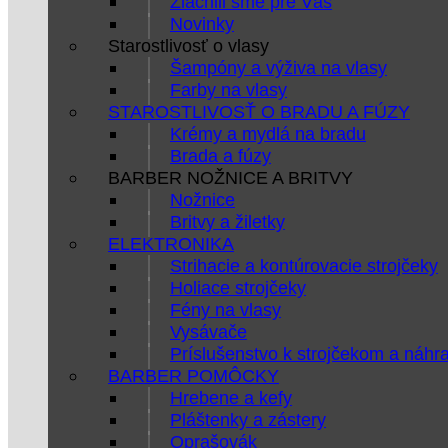
Zlacnili sme pre Vás
Novinky
Starostlivosť o vlasy
Šampóny a výživa na vlasy
Farby na vlasy
STAROSTLIVOSŤ O BRADU A FÚZY
Krémy a mydlá na bradu
Brada a fúzy
BARBER NOŽNICE A BRITVY
Nožnice
Britvy a žiletky
ELEKTRONIKA
Strihacie a kontúrovacie strojčeky
Holiace strojčeky
Fény na vlasy
Vysávače
Príslušenstvo k strojčekom a náhr
BARBER POMÔCKY
Hrebene a kefy
Pláštenky a zástery
Oprašovák