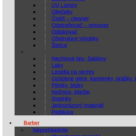
UV Lampy
Olejčeky
Čistič – cleaner
Odstraňovač – remover
Odlakovač
Ošetrujúce výrobky
Štetce
Nechtové tipy, šablóny
Laky
Lepidlá na nechty
Ozdobné glitre, kamienky, prášky,
Pilníky, bloky
Nožnice, kliešte
Doplnky
Jednorázový materiál
Pedikúra
Barber
Neprehliadnite