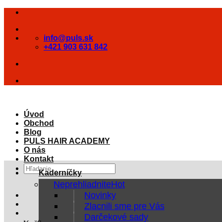
Skip
to
content
info@puls.sk
+421 903 631 842
Úvod
Obchod
Blog
PULS HAIR ACADEMY
O nás
Kontakt
Hľadať:
Kaderníčky
Neprehliadnite
Novinky
Zlacnili sme pre Vás
Darčekové sady