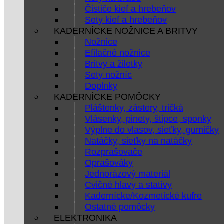
Čističe kief a hrebeňov
Sety kief a hrebeňov
KADERNÍCKE NOŽNICE A BRITVY
Nožnice
Efilačné nožnice
Britvy a žiletky
Sety nožníc
Doplnky
KADERNÍCKE POMÔCKY
Pláštenky, zástery, tričká
Vlásenky, pinety, štipce, sponky
Výplne do vlasov, sieťky, gumičky
Natáčky, sieťky na natáčky
Rozprašovače
Oprašováky
Jednorázový materiál
Cvičné hlavy a statívy
Kadernícke/Kozmetické kufre
Ostatné pomôcky
ELEKTRONIKA