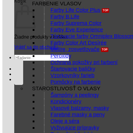
Košík
FARBENIE VLASOV
Farby Life Color Plus
Farby B.Life
Farby Suprema Color
Farby Eve Experience
Tónovacie farby Omniplex Blosso
Žiadne produkty v košíku.
Farby Color Art Desírée
Vrátiť sa do obchodu
Melíre, zosvetľovače
Peroxidy
Hľadať:
Ochrana pokožky pri farbení
Štartovacie balíčky
Vzorkovníky farieb
Pomôcky na farbenie
STAROSTLIVOSŤ O VLASY
Šampóny a peelingy
Kondicionéry
Vlasové balzamy, masky
Farebné masky a peny
Oleje a séra
Vyživujúce prípravky