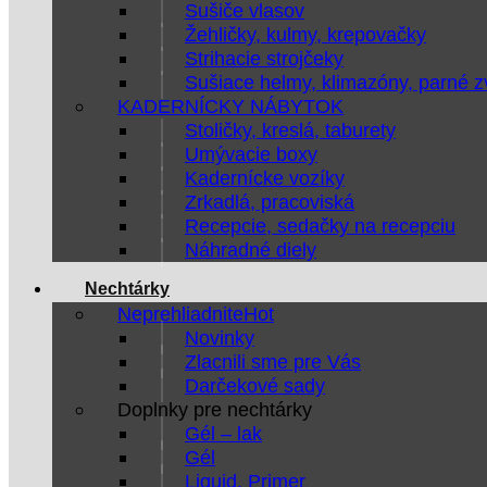
Sušiče vlasov
Žehličky, kulmy, krepovačky
Strihacie strojčeky
Sušiace helmy, klimazóny, parné 
KADERNÍCKY NÁBYTOK
Stoličky, kreslá, taburety
Umývacie boxy
Kadernícke vozíky
Zrkadlá, pracoviská
Recepcie, sedačky na recepciu
Náhradné diely
Nechtárky
Neprehliadnite
Novinky
Zlacnili sme pre Vás
Darčekové sady
Doplnky pre nechtárky
Gél – lak
Gél
Liquid, Primer