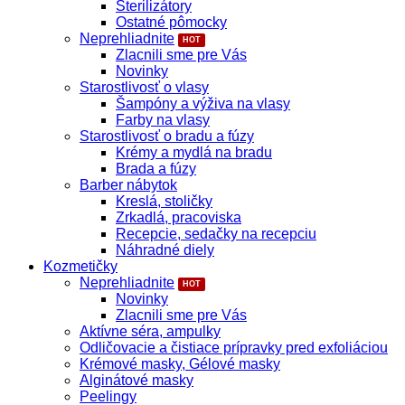
Sterilizátory
Ostatné pômocky
Neprehliadnite
Zlacnili sme pre Vás
Novinky
Starostlivosť o vlasy
Šampóny a výživa na vlasy
Farby na vlasy
Starostlivosť o bradu a fúzy
Krémy a mydlá na bradu
Brada a fúzy
Barber nábytok
Kreslá, stoličky
Zrkadlá, pracoviska
Recepcie, sedačky na recepciu
Náhradné diely
Kozmetičky
Neprehliadnite
Novinky
Zlacnili sme pre Vás
Aktívne séra, ampulky
Odličovacie a čistiace prípravky pred exfoliáciou
Krémové masky, Gélové masky
Alginátové masky
Peelingy