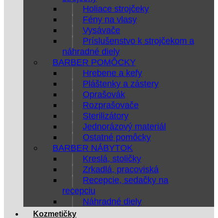
Holiace strojčeky
Fény na vlasy
Vysávače
Príslušenstvo k strojčekom a
náhradné diely
BARBER POMÔCKY
Hrebene a kefy
Pláštenky a zástery
Oprašovák
Rozprašovače
Sterilizátory
Jednorázový materiál
Ostatné pomôcky
BARBER NÁBYTOK
Kreslá, stoličky
Zrkadlá, pracoviská
Recepcie, sedačky na
recepciu
Náhradné diely
Kozmetičky