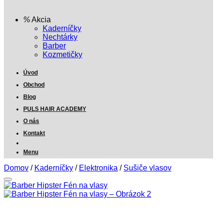
Akcia
Kaderníčky
Nechtárky
Barber
Kozmetičky
Úvod
Obchod
Blog
PULS HAIR ACADEMY
O nás
Kontakt
Menu
Domov
/
Kaderníčky
/
Elektronika
/
Sušiče vlasov