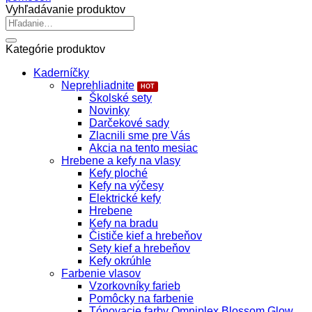
vlasy
Vyhľadávanie produktov
Hľadať:
Kategórie produktov
Kaderníčky
Neprehliadnite
Školské sety
Novinky
Darčekové sady
Zlacnili sme pre Vás
Akcia na tento mesiac
Hrebene a kefy na vlasy
Kefy ploché
Kefy na výčesy
Elektrické kefy
Hrebene
Kefy na bradu
Čističe kief a hrebeňov
Sety kief a hrebeňov
Kefy okrúhle
Farbenie vlasov
Vzorkovníky farieb
Pomôcky na farbenie
Tónovacie farby Omniplex Blossom Glow