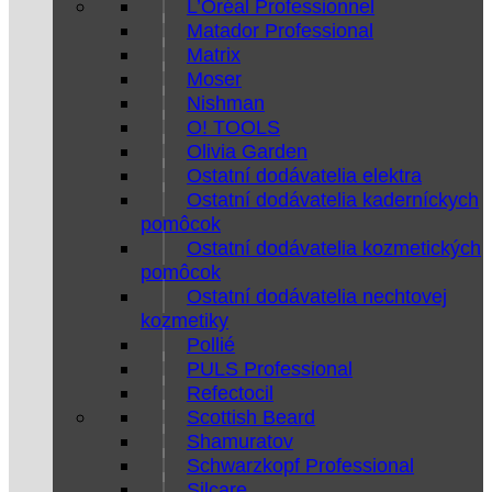
L’Oréal Professionnel
Matador Professional
Matrix
Moser
Nishman
O! TOOLS
Olivia Garden
Ostatní dodávatelia elektra
Ostatní dodávatelia kaderníckych
pomôcok
Ostatní dodávatelia kozmetických
pomôcok
Ostatní dodávatelia nechtovej
kozmetiky
Pollié
PULS Professional
Refectocil
Scottish Beard
Shamuratov
Schwarzkopf Professional
Silcare