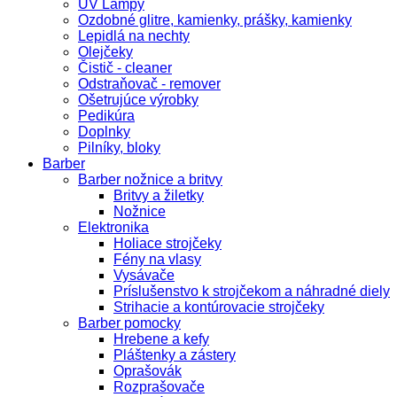
UV Lampy
Ozdobné glitre, kamienky, prášky, kamienky
Lepidlá na nechty
Olejčeky
Čistič - cleaner
Odstraňovač - remover
Ošetrujúce výrobky
Pedikúra
Doplnky
Pilníky, bloky
Barber
Barber nožnice a britvy
Britvy a žiletky
Nožnice
Elektronika
Holiace strojčeky
Fény na vlasy
Vysávače
Príslušenstvo k strojčekom a náhradné diely
Strihacie a kontúrovacie strojčeky
Barber pomocky
Hrebene a kefy
Pláštenky a zástery
Oprašovák
Rozprašovače