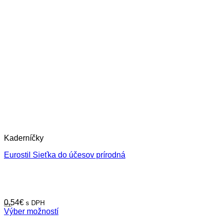
Kaderníčky
Eurostil Sieťka do účesov prírodná
0,54
€
s DPH
Výber možností
Tento