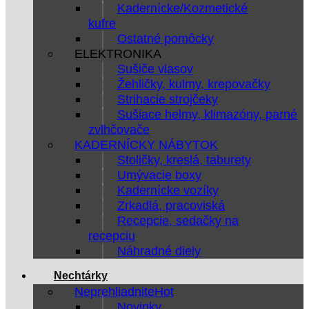
Kadernícke/Kozmetické
kufre
Ostatné pomôcky
ELEKTRONIKA
Sušiče vlasov
Žehličky, kulmy, krepovačky
Strihacie strojčeky
Sušiace helmy, klimazóny, parné
zvlhčovače
KADERNÍCKY NÁBYTOK
Stoličky, kreslá, taburety
Umývacie boxy
Kadernícke vozíky
Zrkadlá, pracoviská
Recepcie, sedačky na
recepciu
Náhradné diely
Nechtárky
Neprehliadnite
Novinky