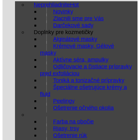
Neprehliadnite
Novinky
Zlacnili sme pre Vás
Darčekové sady
Doplnky pre kozmetičky
Alginátové masky
Krémové masky, Gélové
masky
Aktívne séra, ampulky
Odličovacie a čistiace prípravky
pred exfoliáciou
Toniká a tonizačné prípravky
Špeciálne ošetrujúce krémy a
fluid
Peelingy
Ošetrenie očného okolia
Farba na obočie
Riasy, trsy
Ošetrenie rúk