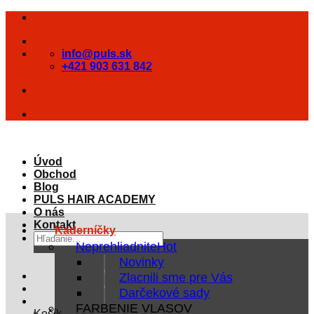
Skip
to
content
info@puls.sk
+421 903 631 842
Úvod
Obchod
Blog
PULS HAIR ACADEMY
O nás
Kontakt
Kaderníčky
Hľadať:
Neprehliadnite
Novinky
Zlacnili sme pre Vás
Darčekové sady
FARBENIE VLASOV
Košík