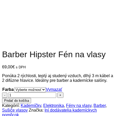
Barber Hipster Fén na vlasy
69,00
€
s DPH
Ponúka 2 rýchlosti, teplý aj studený vzduch, dlhý 3 m kábel a
2 difúzne hlavice. Ideálny pre barber a kadernícke salóny.
Farba
Vymazať
množstvo
Barber
Pridať do košíka
Hipster
Kategórií:
Kaderníčky
,
Elektronika
,
Fény na vlasy
,
Barber
,
Fén
Sušiče vlasov
Značka:
Iní dodávatelia kaderníckych
na
pomôcok