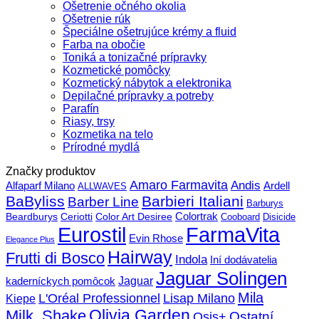
Ošetrenie očného okolia
Ošetrenie rúk
Špeciálne ošetrujúce krémy a fluid
Farba na obočie
Toniká a tonizačné prípravky
Kozmetické pomôcky
Kozmetický nábytok a elektronika
Depilačné prípravky a potreby
Parafín
Riasy, trsy
Kozmetika na telo
Prírodné mydlá
Značky produktov
Amaro Farmavita
Andis
Alfaparf Milano
Ardell
ALLWAVES
BaByliss
Barbieri Italiani
Barber Line
Barburys
Beardburys
Ceriotti
Color Art Desiree
Colortrak
Cooboard
Disicide
FarmaVita
Eurostil
Evin Rhose
Elegance Plus
Hairway
Frutti di Bosco
Indola
Iní dodávatelia
Jaguar Solingen
Jaguar
kaderníckych pomôcok
Mila
L'Oréal Professionnel
Lisap Milano
Kiepe
Olivia Garden
Milk_Shake
Ostatní
Osis+