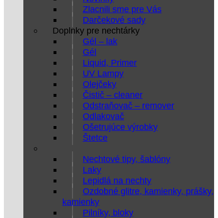
Zlacnili sme pre Vás
Darčekové sady
Doplnky pre nechtárky
Gél – lak
Gél
Liquid, Primer
UV Lampy
Olejčeky
Čistič – cleaner
Odstraňovač – remover
Odlakovač
Ošetrujúce výrobky
Štetce
Nechtové tipy, šablóny
Laky
Lepidlá na nechty
Ozdobné glitre, kamienky, prášky,
kamienky
Pilníky, bloky