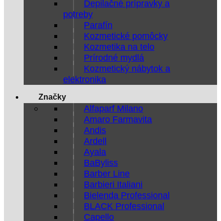
Depilačné prípravky a
potreby
Parafín
Kozmetické pomôcky
Kozmetika na telo
Prírodné mydlá
Kozmetický nábytok a
elektronika
Značky
Alfaparf Milano
Amaro Farmavita
Andis
Ardell
Ayala
BaByliss
Barber Line
Barbieri Italiani
Bielenda Professional
BLACK Professional
Capello