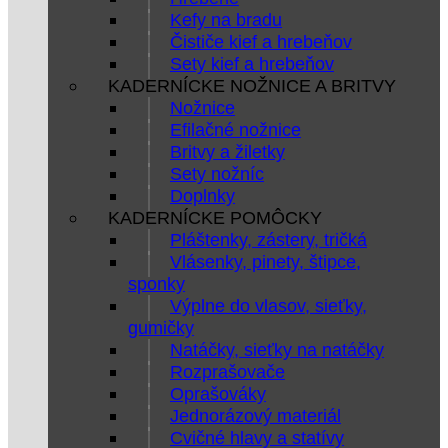
Kefy na bradu
Čističe kief a hrebeňov
Sety kief a hrebeňov
KADERNÍCKE NOŽNICE A BRITVY
Nožnice
Efilačné nožnice
Britvy a žiletky
Sety nožníc
Doplnky
KADERNÍCKE POMÔCKY
Pláštenky, zástery, tričká
Vlásenky, pinety, štipce,
sponky
Výplne do vlasov, sieťky,
gumičky
Natáčky, sieťky na natáčky
Rozprašovače
Oprašováky
Jednorázový materiál
Cvičné hlavy a statívy