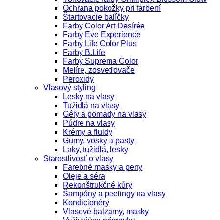
Ochrana pokožky pri farbení
Štartovacie balíčky
Farby Color Art Desírée
Farby Eve Experience
Farby Life Color Plus
Farby B.Life
Farby Suprema Color
Melíre, zosvetľovače
Peroxidy
Vlasový styling
Lesky na vlasy
Tužidlá na vlasy
Gély a pomady na vlasy
Púdre na vlasy
Krémy a fluidy
Gumy, vosky a pasty
Laky, tužidlá, lesky
Starostlivosť o vlasy
Farebné masky a peny
Oleje a séra
Rekonštrukčné kúry
Šampóny a peelingy na vlasy
Kondicionéry
Vlasové balzamy, masky