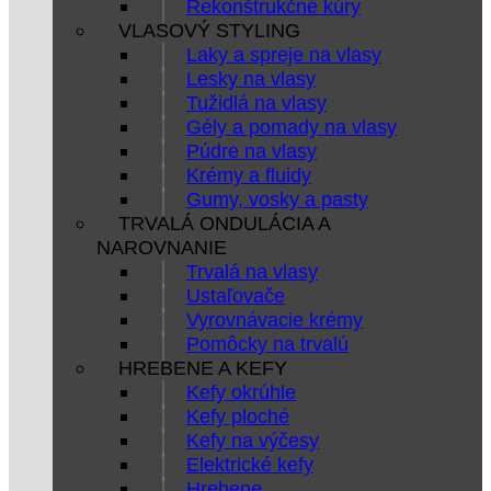
Rekonštrukčné kúry
VLASOVÝ STYLING
Laky a spreje na vlasy
Lesky na vlasy
Tužidlá na vlasy
Gély a pomady na vlasy
Púdre na vlasy
Krémy a fluidy
Gumy, vosky a pasty
TRVALÁ ONDULÁCIA A
NAROVNANIE
Trvalá na vlasy
Ustaľovače
Vyrovnávacie krémy
Pomôcky na trvalú
HREBENE A KEFY
Kefy okrúhle
Kefy ploché
Kefy na výčesy
Elektrické kefy
Hrebene