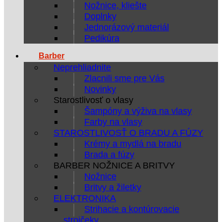
Nožnice, kliešte
Doplnky
Jednorázový materiál
Pedikúra
Barber
Neprehliadnite
Zlacnili sme pre Vás
Novinky
Starostlivosť o vlasy
Šampóny a výživa na vlasy
Farby na vlasy
STAROSTLIVOSŤ O BRADU A FÚZY
Krémy a mydlá na bradu
Brada a fúzy
BARBER NOŽNICE A BRITVY
Nožnice
Britvy a žiletky
ELEKTRONIKA
Strihacie a kontúrovacie
strojčeky