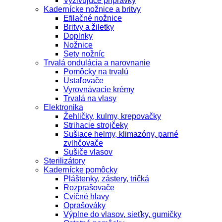
Vyživujúce prípravky
Kadernícke nožnice a britvy
Efilačné nožnice
Britvy a žiletky
Doplnky
Nožnice
Sety nožníc
Trvalá ondulácia a narovnanie
Pomôcky na trvalú
Ustaľovače
Vyrovnávacie krémy
Trvalá na vlasy
Elektronika
Žehličky, kulmy, krepovačky
Strihacie strojčeky
Sušiace helmy, klimazóny, parné
zvlhčovače
Sušiče vlasov
Sterilizátory
Kadernícke pomôcky
Pláštenky, zástery, tričká
Rozprašovače
Cvičné hlavy
Oprašováky
Výplne do vlasov, sieťky, gumičky