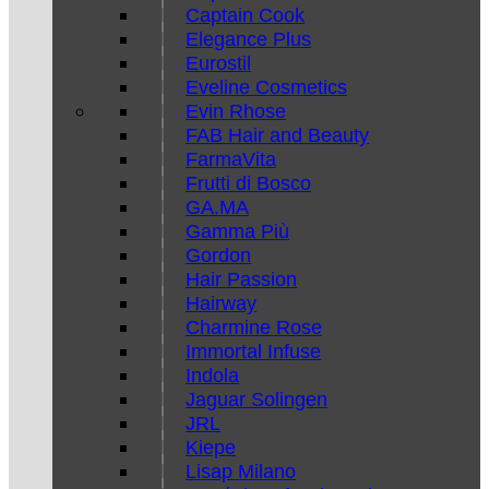
Captain Cook
Elegance Plus
Eurostil
Eveline Cosmetics
Evin Rhose
FAB Hair and Beauty
FarmaVita
Frutti di Bosco
GA.MA
Gamma Più
Gordon
Hair Passion
Hairway
Charmine Rose
Immortal Infuse
Indola
Jaguar Solingen
JRL
Kiepe
Lisap Milano