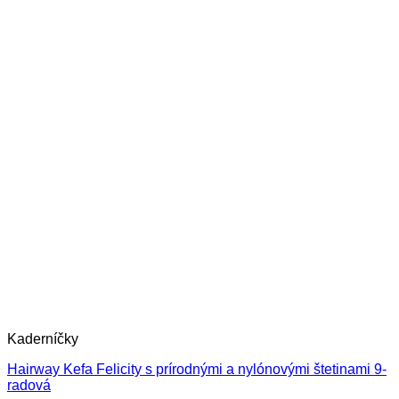
Kaderníčky
Hairway Kefa Felicity s prírodnými a nylónovými štetinami 9-
radová