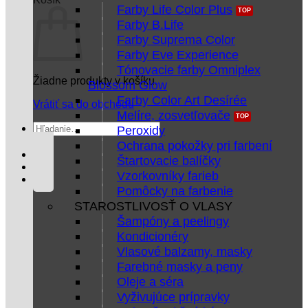
Farby Life Color Plus
Farby B.Life
Farby Suprema Color
Farby Eve Experience
Tónovacie farby Omniplex
Žiadne produkty v košíku.
Blossom Glow
Farby Color Art Desírée
Vrátiť sa do obchodu
Melíre, zosvetľovače
Hľadať:
Peroxidy
Ochrana pokožky pri farbení
Štartovacie balíčky
Vzorkovníky farieb
Pomôcky na farbenie
STAROSTLIVOSŤ O VLASY
Šampóny a peelingy
Kondicionéry
Vlasové balzamy, masky
Farebné masky a peny
Oleje a séra
Vyživujúce prípravky