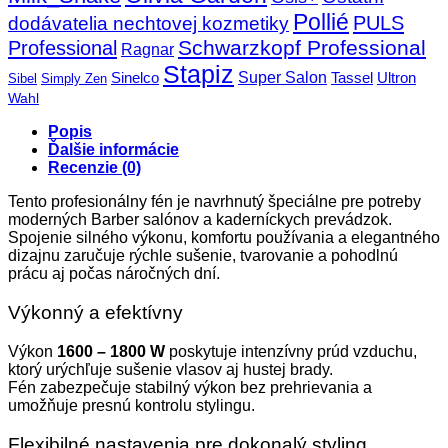
Pollié
PULS
dodávatelia nechtovej kozmetiky
Schwarzkopf Professional
Professional
Ragnar
Stapiz
Super Salon
Sinelco
Tassel
Ultron
Sibel
Simply Zen
Wahl
Popis
Ďalšie informácie
Recenzie (0)
Tento profesionálny fén je navrhnutý špeciálne pre potreby
moderných Barber salónov a kaderníckych prevádzok.
Spojenie silného výkonu, komfortu používania a elegantného
dizajnu zaručuje rýchle sušenie, tvarovanie a pohodlnú
prácu aj počas náročných dní.
Výkonný a efektívny
Výkon
1600 – 1800 W
poskytuje intenzívny prúd vzduchu,
ktorý urýchľuje sušenie vlasov aj hustej brady.
Fén zabezpečuje stabilný výkon bez prehrievania a
umožňuje presnú kontrolu stylingu.
Flexibilné nastavenia pre dokonalý styling