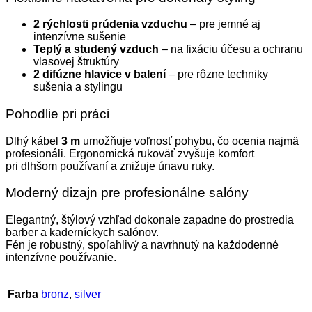
2 rýchlosti prúdenia vzduchu
– pre jemné aj
intenzívne sušenie
Teplý a studený vzduch
– na fixáciu účesu a ochranu
vlasovej štruktúry
2 difúzne hlavice v balení
– pre rôzne techniky
sušenia a stylingu
Pohodlie pri práci
Dlhý kábel
3 m
umožňuje voľnosť pohybu, čo ocenia najmä
profesionáli. Ergonomická rukoväť zvyšuje komfort
pri dlhšom používaní a znižuje únavu ruky.
Moderný dizajn pre profesionálne salóny
Elegantný, štýlový vzhľad dokonale zapadne do prostredia
barber a kaderníckych salónov.
Fén je robustný, spoľahlivý a navrhnutý na každodenné
intenzívne používanie.
Farba
bronz
,
silver