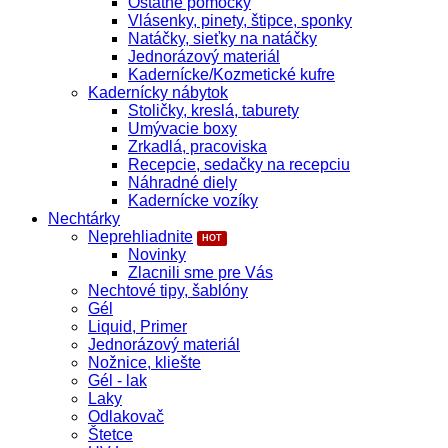
Ostatné pomôcky
Vlásenky, pinety, štipce, sponky
Natáčky, sieťky na natáčky
Jednorázový materiál
Kadernícke/Kozmetické kufre
Kadernícky nábytok
Stoličky, kreslá, taburety
Umývacie boxy
Zrkadlá, pracoviska
Recepcie, sedačky na recepciu
Náhradné diely
Kadernícke vozíky
Nechtárky
Neprehliadnite
Novinky
Zlacnili sme pre Vás
Nechtové tipy, šablóny
Gél
Liquid, Primer
Jednorázový materiál
Nožnice, kliešte
Gél - lak
Laky
Odlakovač
Štetce