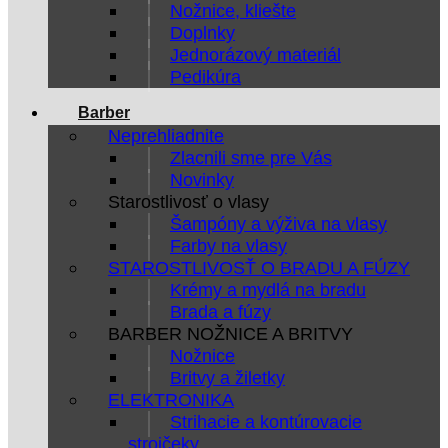
Nožnice, kliešte
Doplnky
Jednorázový materiál
Pedikúra
Barber
Neprehliadnite
Zlacnili sme pre Vás
Novinky
Starostlivosť o vlasy
Šampóny a výživa na vlasy
Farby na vlasy
STAROSTLIVOSŤ O BRADU A FÚZY
Krémy a mydlá na bradu
Brada a fúzy
BARBER NOŽNICE A BRITVY
Nožnice
Britvy a žiletky
ELEKTRONIKA
Strihacie a kontúrovacie
strojčeky