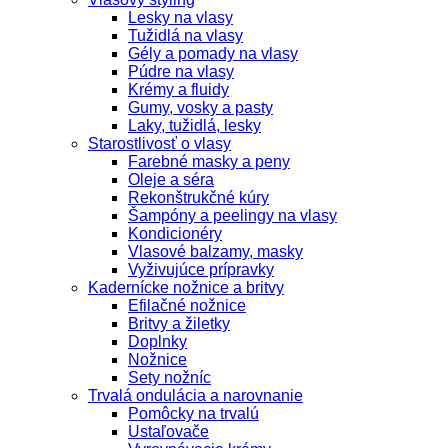
Lesky na vlasy
Tužidlá na vlasy
Gély a pomady na vlasy
Púdre na vlasy
Krémy a fluidy
Gumy, vosky a pasty
Laky, tužidlá, lesky
Starostlivosť o vlasy
Farebné masky a peny
Oleje a séra
Rekonštrukčné kúry
Šampóny a peelingy na vlasy
Kondicionéry
Vlasové balzamy, masky
Vyživujúce prípravky
Kadernícke nožnice a britvy
Efilačné nožnice
Britvy a žiletky
Doplnky
Nožnice
Sety nožníc
Trvalá ondulácia a narovnanie
Pomôcky na trvalú
Ustaľovače