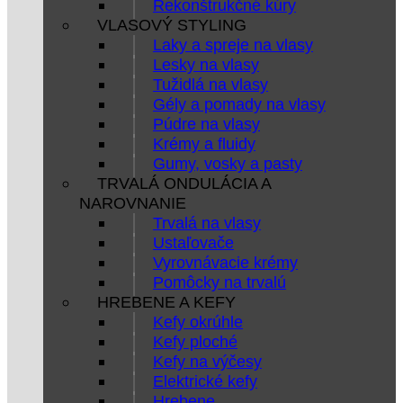
Rekonštrukčné kúry
VLASOVÝ STYLING
Laky a spreje na vlasy
Lesky na vlasy
Tužidlá na vlasy
Gély a pomady na vlasy
Púdre na vlasy
Krémy a fluidy
Gumy, vosky a pasty
TRVALÁ ONDULÁCIA A
NAROVNANIE
Trvalá na vlasy
Ustaľovače
Vyrovnávacie krémy
Pomôcky na trvalú
HREBENE A KEFY
Kefy okrúhle
Kefy ploché
Kefy na výčesy
Elektrické kefy
Hrebene