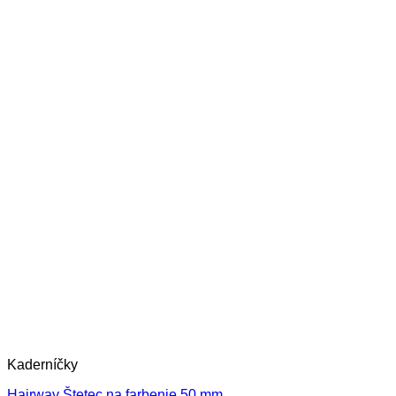
Kaderníčky
Hairway Štetec na farbenie 50 mm