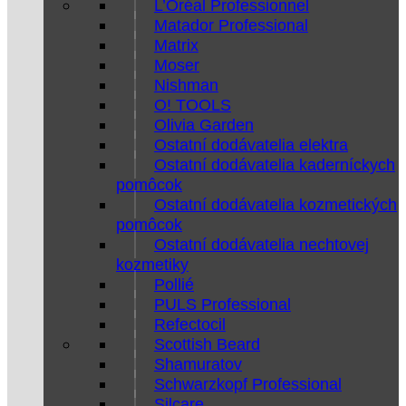
L’Oréal Professionnel
Matador Professional
Matrix
Moser
Nishman
O! TOOLS
Olivia Garden
Ostatní dodávatelia elektra
Ostatní dodávatelia kaderníckych
pomôcok
Ostatní dodávatelia kozmetických
pomôcok
Ostatní dodávatelia nechtovej
kozmetiky
Pollié
PULS Professional
Refectocil
Scottish Beard
Shamuratov
Schwarzkopf Professional
Silcare