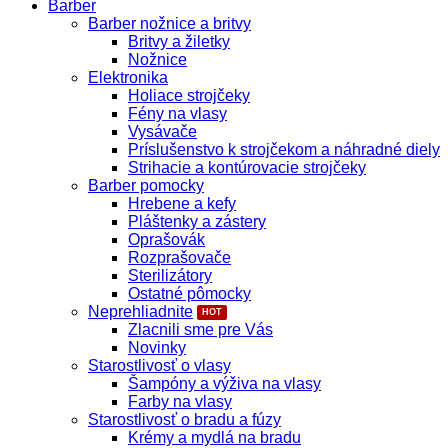
Barber
Barber nožnice a britvy
Britvy a žiletky
Nožnice
Elektronika
Holiace strojčeky
Fény na vlasy
Vysávače
Príslušenstvo k strojčekom a náhradné diely
Strihacie a kontúrovacie strojčeky
Barber pomocky
Hrebene a kefy
Pláštenky a zástery
Oprašovák
Rozprašovače
Sterilizátory
Ostatné pômocky
Neprehliadnite
Zlacnili sme pre Vás
Novinky
Starostlivosť o vlasy
Šampóny a výživa na vlasy
Farby na vlasy
Starostlivosť o bradu a fúzy
Krémy a mydlá na bradu