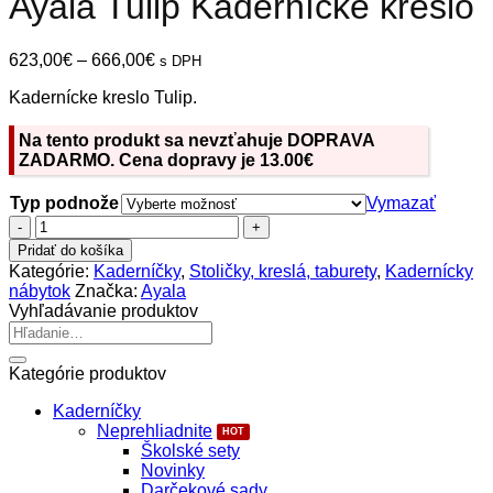
Ayala Tulip Kadernícke kreslo
Price
623,00
€
–
666,00
€
s DPH
range:
Kadernícke kreslo Tulip.
623,00€
through
666,00€
Na tento produkt sa nevzťahuje DOPRAVA
ZADARMO. Cena dopravy je 13.00€
Typ podnože
Vymazať
množstvo
Ayala
Pridať do košíka
Tulip
Kategórie:
Kaderníčky
,
Stoličky, kreslá, taburety
,
Kadernícky
Kadernícke
nábytok
Značka:
Ayala
kreslo
Vyhľadávanie produktov
Hľadať:
Kategórie produktov
Kaderníčky
Neprehliadnite
Školské sety
Novinky
Darčekové sady