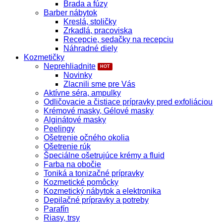
Brada a fúzy
Barber nábytok
Kreslá, stoličky
Zrkadlá, pracoviska
Recepcie, sedačky na recepciu
Náhradné diely
Kozmetičky
Neprehliadnite
Novinky
Zlacnili sme pre Vás
Aktívne séra, ampulky
Odličovacie a čistiace prípravky pred exfoliáciou
Krémové masky, Gélové masky
Alginátové masky
Peelingy
Ošetrenie očného okolia
Ošetrenie rúk
Špeciálne ošetrujúce krémy a fluid
Farba na obočie
Toniká a tonizačné prípravky
Kozmetické pomôcky
Kozmetický nábytok a elektronika
Depilačné prípravky a potreby
Parafín
Riasy, trsy