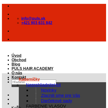
Skip
to
content
info@puls.sk
+421 903 631 842
Úvod
Obchod
Blog
PULS HAIR ACADEMY
O nás
Kontakt
Kaderníčky
Hľadať:
Neprehliadnite
Novinky
Zlacnili sme pre Vás
Darčekové sady
FARBENIE VLASOV
Košík