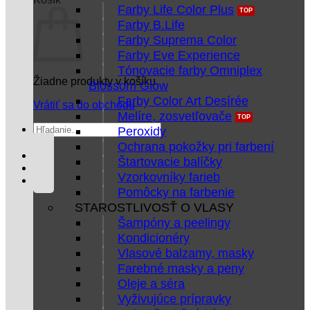
Farby Life Color Plus
Farby B.Life
Farby Suprema Color
Farby Eve Experience
Tónovacie farby Omniplex
Žiadne produkty v košíku.
Blossom Glow
Farby Color Art Desírée
Vrátiť sa do obchodu
Melíre, zosvetľovače
Hľadať:
Peroxidy
Ochrana pokožky pri farbení
Štartovacie balíčky
Vzorkovníky farieb
Pomôcky na farbenie
STAROSTLIVOSŤ O VLASY
Šampóny a peelingy
Kondicionéry
Vlasové balzamy, masky
Farebné masky a peny
Oleje a séra
Vyživujúce prípravky