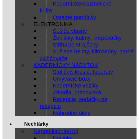
Kadernícke/Kozmetické
kufre
Ostatné pomôcky
ELEKTRONIKA
Sušiče vlasov
Žehličky, kulmy, krepovačky
Strihacie strojčeky
Sušiace helmy, klimazóny, parné
zvlhčovače
KADERNÍCKY NÁBYTOK
Stoličky, kreslá, taburety
Umývacie boxy
Kadernícke vozíky
Zrkadlá, pracoviská
Recepcie, sedačky na
recepciu
Náhradné diely
Nechtárky
Neprehliadnite
Novinky