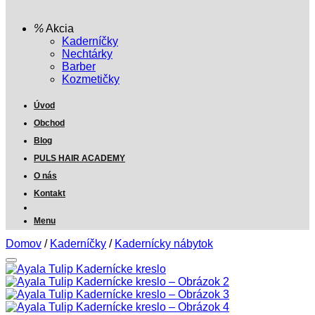
Akcia
Kaderníčky
Nechtárky
Barber
Kozmetičky
Úvod
Obchod
Blog
PULS HAIR ACADEMY
O nás
Kontakt
Menu
Domov
/
Kaderníčky
/
Kadernícky nábytok