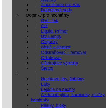
Zlacnili sme pre Vás
Darčekové sady
Doplnky pre nechtárky
Gél – lak
Gél
Liquid, Primer
UV Lampy
Olejčeky
Čistič – cleaner
Odstraňovač – remover
Odlakovač
Ošetrujúce výrobky
Štetce
Nechtové tipy, šablóny
Laky
Lepidlá na nechty
Ozdobné glitre, kamienky, prášky,
kamienky
Pilníky, bloky