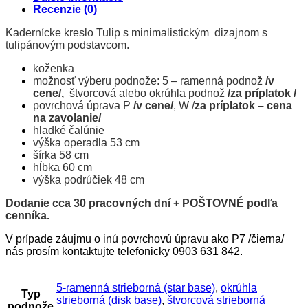
Recenzie (0)
Kadernícke kreslo Tulip s minimalistickým dizajnom s
tulipánovým podstavcom.
koženka
možnosť výberu podnože: 5 – ramenná podnož
/v
cene/,
štvorcová alebo okrúhla podnož
/za príplatok /
povrchová úprava P
/v cene/
, W /
za príplatok – cena
na zavolanie/
hladké čalúnie
výška operadla 53 cm
šírka 58 cm
hĺbka 60 cm
výška podrúčiek 48 cm
Dodanie cca 30 pracovných dní + POŠTOVNÉ podľa
cenníka.
V prípade záujmu o inú povrchovú úpravu ako P7 /čierna/
nás prosím kontaktujte telefonicky 0903 631 842.
5-ramenná strieborná (star base)
,
okrúhla
Typ
strieborná (disk base)
,
štvorcová strieborná
podnože