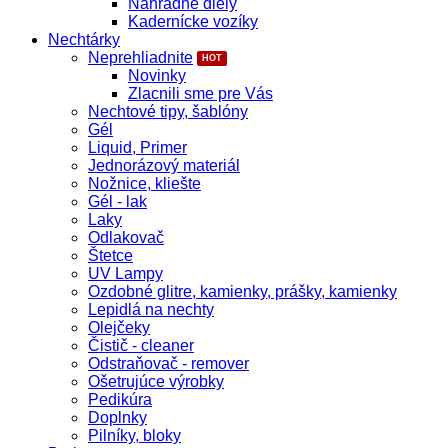
Náhradné diely
Kadernícke vozíky
Nechtárky
Neprehliadnite
Novinky
Zlacnili sme pre Vás
Nechtové tipy, šablóny
Gél
Liquid, Primer
Jednorázový materiál
Nožnice, kliešte
Gél - lak
Laky
Odlakovač
Štetce
UV Lampy
Ozdobné glitre, kamienky, prášky, kamienky
Lepidlá na nechty
Olejčeky
Čistič - cleaner
Odstraňovač - remover
Ošetrujúce výrobky
Pedikúra
Doplnky
Pilníky, bloky