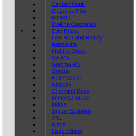
Captain Cook
Elegance Plus
Eurostil
Eveline Cosmetics
Evin Rhose
FAB Hair and Beauty
FarmaVita
Frutti di Bosco
GA.MA
Gamma Più
Gordon
Hair Passion
Hairway
Charmine Rose
Immortal Infuse
Indola
Jaguar Solingen
JRL
Kiepe
Lisap Milano