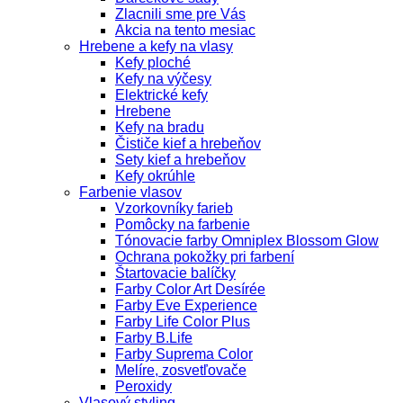
Zlacnili sme pre Vás
Akcia na tento mesiac
Hrebene a kefy na vlasy
Kefy ploché
Kefy na výčesy
Elektrické kefy
Hrebene
Kefy na bradu
Čističe kief a hrebeňov
Sety kief a hrebeňov
Kefy okrúhle
Farbenie vlasov
Vzorkovníky farieb
Pomôcky na farbenie
Tónovacie farby Omniplex Blossom Glow
Ochrana pokožky pri farbení
Štartovacie balíčky
Farby Color Art Desírée
Farby Eve Experience
Farby Life Color Plus
Farby B.Life
Farby Suprema Color
Melíre, zosvetľovače
Peroxidy
Vlasový styling