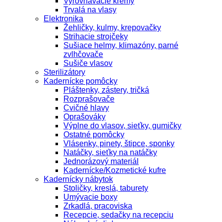
Vyrovnávacie krémy
Trvalá na vlasy
Elektronika
Žehličky, kulmy, krepovačky
Strihacie strojčeky
Sušiace helmy, klimazóny, parné
zvlhčovače
Sušiče vlasov
Sterilizátory
Kadernícke pomôcky
Pláštenky, zástery, tričká
Rozprašovače
Cvičné hlavy
Oprašováky
Výplne do vlasov, sieťky, gumičky
Ostatné pomôcky
Vlásenky, pinety, štipce, sponky
Natáčky, sieťky na natáčky
Jednorázový materiál
Kadernícke/Kozmetické kufre
Kadernícky nábytok
Stoličky, kreslá, taburety
Umývacie boxy
Zrkadlá, pracoviska
Recepcie, sedačky na recepciu