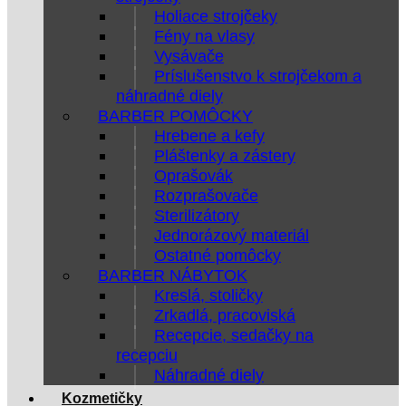
Holiace strojčeky
Fény na vlasy
Vysávače
Príslušenstvo k strojčekom a
náhradné diely
BARBER POMÔCKY
Hrebene a kefy
Pláštenky a zástery
Oprašovák
Rozprašovače
Sterilizátory
Jednorázový materiál
Ostatné pomôcky
BARBER NÁBYTOK
Kreslá, stoličky
Zrkadlá, pracoviská
Recepcie, sedačky na
recepciu
Náhradné diely
Kozmetičky