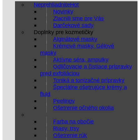
Neprehliadnite
Novinky
Zlacnili sme pre Vás
Darčekové sady
Doplnky pre kozmetičky
Alginátové masky
Krémové masky, Gélové
masky
Aktívne séra, ampulky
Odličovacie a čistiace prípravky
pred exfoliáciou
Toniká a tonizačné prípravky
Špeciálne ošetrujúce krémy a
fluid
Peelingy
Ošetrenie očného okolia
Farba na obočie
Riasy, trsy
Ošetrenie rúk