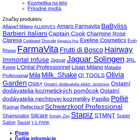
Kozmetika na telo
Prírodné mydlá
Značky produktov
BaByliss
Amaro Farmavita
Alfaparf Milano
ALLWAVES
Barbieri Italiani
Captain Cook
Charmine Rose
Claresa
Eveline Cosmetics
Evin
Cooboard
Disicide
Elegance Plus
FarmaVita
Hairway
Frutti di Bosco
Rhose
Jaguar Solingen
Immortal Infuse
JRL
Jaguar
L'Oréal Professionnel
Lisap Milano
Kiepe
Matador
Olivia
Milk_Shake
Mila
O! TOOLS
Professional
Garden
Ostatní
Osis+
Ostatní dodávatelia elektr. prístrojov
dodávatelia kozmetických pomôcok
Ostatní
Pollié
dodávatelia nechtovej kozmetiky
Papilio
Schwarzkopf Professional
Refectocil
Ragnar
Stapiz
STMNT
Silcare
Super
Shamuratov
Simply Zen
Salon
Tassel
Y.S.PARK
Popis
Ďalšie informácie