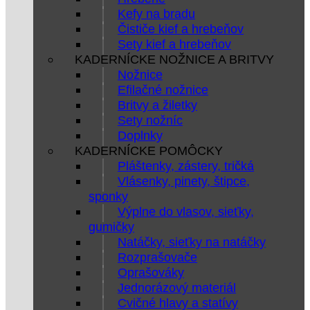
Kefy na bradu
Čističe kief a hrebeňov
Sety kief a hrebeňov
KADERNÍCKE NOŽNICE A BRITVY
Nožnice
Efilačné nožnice
Britvy a žiletky
Sety nožníc
Doplnky
KADERNÍCKE POMÔCKY
Pláštenky, zástery, tričká
Vlásenky, pinety, štipce,
sponky
Výplne do vlasov, sieťky,
gumičky
Natáčky, sieťky na natáčky
Rozprašovače
Oprašováky
Jednorázový materiál
Cvičné hlavy a statívy