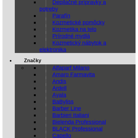
Depilačné prípravky a
potreby
Parafín
Kozmetické pomôcky
Kozmetika na telo
Prírodné mydlá
Kozmetický nábytok a
elektronika
Značky
Alfaparf Milano
Amaro Farmavita
Andis
Ardell
Ayala
BaByliss
Barber Line
Barbieri Italiani
Bielenda Professional
BLACK Professional
Capello