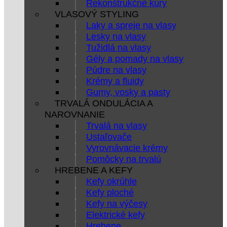
Rekonštrukčné kúry
VLASOVÝ STYLING
Laky a spreje na vlasy
Lesky na vlasy
Tužidlá na vlasy
Gély a pomady na vlasy
Púdre na vlasy
Krémy a fluidy
Gumy, vosky a pasty
TRVALÁ ONDULÁCIA A
NAROVNANIE
Trvalá na vlasy
Ustaľovače
Vyrovnávacie krémy
Pomôcky na trvalú
HREBENE A KEFY
Kefy okrúhle
Kefy ploché
Kefy na výčesy
Elektrické kefy
Hrebene