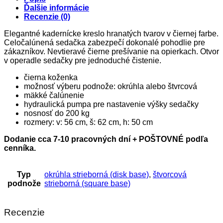
Ďalšie informácie
Recenzie (0)
Elegantné kadernícke kreslo hranatých tvarov v čiernej farbe.
Celočalúnená sedačka zabezpečí dokonalé pohodlie pre
zákazníkov. Nevtieravé čierne prešívanie na opierkach. Otvor
v operadle sedačky pre jednoduché čistenie.
čierna koženka
možnosť výberu podnože: okrúhla alebo štvrcová
mäkké čalúnenie
hydraulická pumpa pre nastavenie výšky sedačky
nosnosť do 200 kg
rozmery: v: 56 cm, š: 62 cm, h: 50 cm
Dodanie cca 7-10 pracovných dní + POŠTOVNÉ podľa
cenníka.
Typ
okrúhla strieborná (disk base)
,
štvorcová
podnože
strieborná (square base)
Recenzie