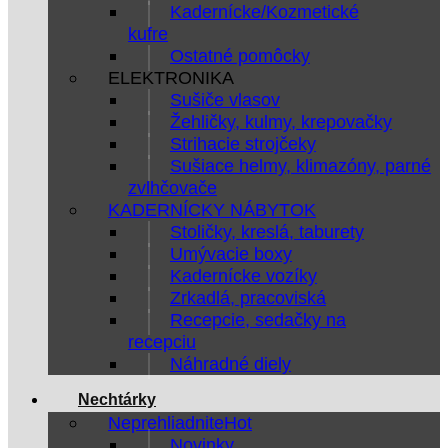
Kadernícke/Kozmetické
kufre
Ostatné pomôcky
ELEKTRONIKA
Sušiče vlasov
Žehličky, kulmy, krepovačky
Strihacie strojčeky
Sušiace helmy, klimazóny, parné
zvlhčovače
KADERNÍCKY NÁBYTOK
Stoličky, kreslá, taburety
Umývacie boxy
Kadernícke vozíky
Zrkadlá, pracoviská
Recepcie, sedačky na
recepciu
Náhradné diely
Nechtárky
Neprehliadnite
Novinky