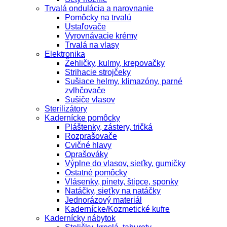
Trvalá ondulácia a narovnanie
Pomôcky na trvalú
Ustaľovače
Vyrovnávacie krémy
Trvalá na vlasy
Elektronika
Žehličky, kulmy, krepovačky
Strihacie strojčeky
Sušiace helmy, klimazóny, parné
zvlhčovače
Sušiče vlasov
Sterilizátory
Kadernícke pomôcky
Pláštenky, zástery, tričká
Rozprašovače
Cvičné hlavy
Oprašováky
Výplne do vlasov, sieťky, gumičky
Ostatné pomôcky
Vlásenky, pinety, štipce, sponky
Natáčky, sieťky na natáčky
Jednorázový materiál
Kadernícke/Kozmetické kufre
Kadernícky nábytok