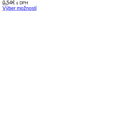
0,54
€
s DPH
Výber možností
Tento
produkt
má
viacero
variantov.
Možnosti
si
môžete
vybrať
na
stránke
produktu.