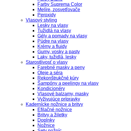
Farby Suprema Color
Melíre, zosvetľovače
Peroxidy
Vlasový styling
Lesky na vlasy
Tužidlá na vlasy
Gély a pomady na vlasy
Púdre na vlasy
Krémy a fluidy
Gumy, vosky a pasty
Laky, tužidlá, lesky
Starostlivosť o vlasy
Farebné masky a peny
Oleje a séra
Rekonštrukčné kúry
Šampóny a peelingy na vlasy
Kondicionéry
Vlasové balzamy, masky
Vyživujúce prípravky
Kadernícke nožnice a britvy
Efilačné nožnice
Britvy a žiletky
Doplnky
Nožnice
Sety nožníc