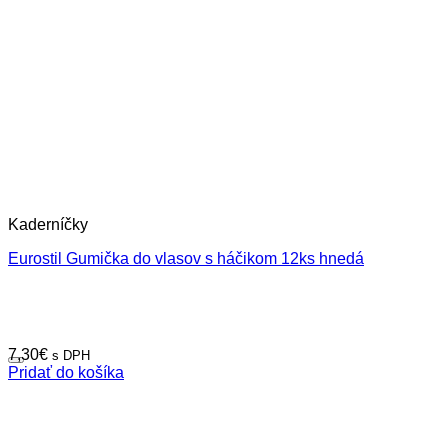
Kaderníčky
Eurostil Gumička do vlasov s háčikom 12ks hnedá
7,30
€
s DPH
Pridať do košíka