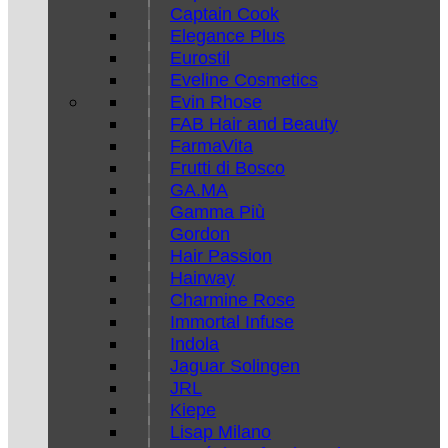
Captain Cook
Elegance Plus
Eurostil
Eveline Cosmetics
Evin Rhose
FAB Hair and Beauty
FarmaVita
Frutti di Bosco
GA.MA
Gamma Più
Gordon
Hair Passion
Hairway
Charmine Rose
Immortal Infuse
Indola
Jaguar Solingen
JRL
Kiepe
Lisap Milano