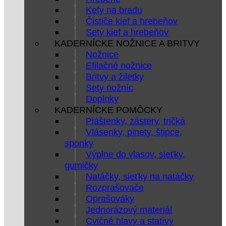
Kefy na bradu
Čističe kief a hrebeňov
Sety kief a hrebeňov
KADERNÍCKE NOŽNICE A BRITVY
Nožnice
Efilačné nožnice
Britvy a žiletky
Sety nožníc
Doplnky
KADERNÍCKE POMÔCKY
Pláštenky, zástery, tričká
Vlásenky, pinety, štipce,
sponky
Výplne do vlasov, sieťky,
gumičky
Natáčky, sieťky na natáčky
Rozprašovače
Oprašováky
Jednorázový materiál
Cvičné hlavy a statívy