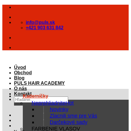
Skip
to
content
info@puls.sk
+421 903 631 842
Úvod
Obchod
Blog
PULS HAIR ACADEMY
O nás
Kontakt
Kaderníčky
Hľadať:
Neprehliadnite
Novinky
Zlacnili sme pre Vás
Darčekové sady
FARBENIE VLASOV