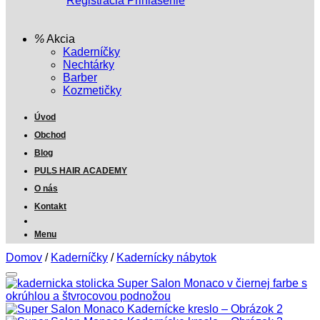
Registrácia
Prihlásenie
Akcia
Kaderníčky
Nechtárky
Barber
Kozmetičky
Úvod
Obchod
Blog
PULS HAIR ACADEMY
O nás
Kontakt
Menu
Domov
/
Kaderníčky
/
Kadernícky nábytok