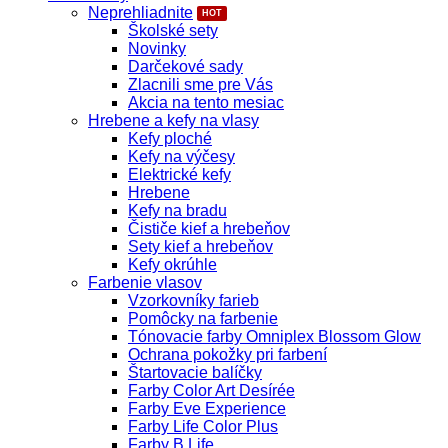
Neprehliadnite
Školské sety
Novinky
Darčekové sady
Zlacnili sme pre Vás
Akcia na tento mesiac
Hrebene a kefy na vlasy
Kefy ploché
Kefy na výčesy
Elektrické kefy
Hrebene
Kefy na bradu
Čističe kief a hrebeňov
Sety kief a hrebeňov
Kefy okrúhle
Farbenie vlasov
Vzorkovníky farieb
Pomôcky na farbenie
Tónovacie farby Omniplex Blossom Glow
Ochrana pokožky pri farbení
Štartovacie balíčky
Farby Color Art Desírée
Farby Eve Experience
Farby Life Color Plus
Farby B.Life