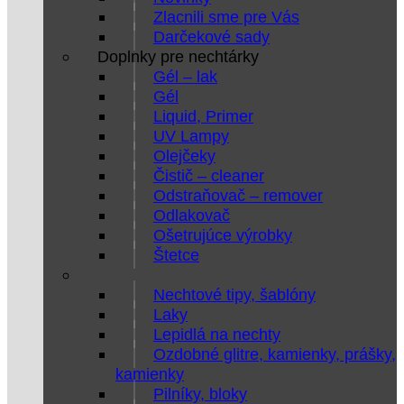
Zlacnili sme pre Vás
Darčekové sady
Doplnky pre nechtárky
Gél – lak
Gél
Liquid, Primer
UV Lampy
Olejčeky
Čistič – cleaner
Odstraňovač – remover
Odlakovač
Ošetrujúce výrobky
Štetce
Nechtové tipy, šablóny
Laky
Lepidlá na nechty
Ozdobné glitre, kamienky, prášky,
kamienky
Pilníky, bloky