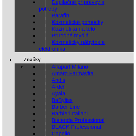
Depilačné prípravky a
potreby
Parafín
Kozmetické pomôcky
Kozmetika na telo
Prírodné mydlá
Kozmetický nábytok a
elektronika
Značky
Alfaparf Milano
Amaro Farmavita
Andis
Ardell
Ayala
BaByliss
Barber Line
Barbieri Italiani
Bielenda Professional
BLACK Professional
Capello