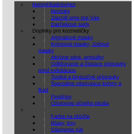
Neprehliadnite
Novinky
Zlacnili sme pre Vás
Darčekové sady
Doplnky pre kozmetičky
Alginátové masky
Krémové masky, Gélové
masky
Aktívne séra, ampulky
Odličovacie a čistiace prípravky
pred exfoliáciou
Toniká a tonizačné prípravky
Špeciálne ošetrujúce krémy a
fluid
Peelingy
Ošetrenie očného okolia
Farba na obočie
Riasy, trsy
Ošetrenie rúk