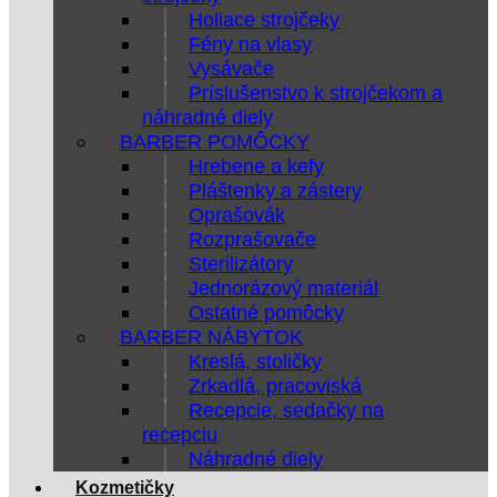
Holiace strojčeky
Fény na vlasy
Vysávače
Príslušenstvo k strojčekom a
náhradné diely
BARBER POMÔCKY
Hrebene a kefy
Pláštenky a zástery
Oprašovák
Rozprašovače
Sterilizátory
Jednorázový materiál
Ostatné pomôcky
BARBER NÁBYTOK
Kreslá, stoličky
Zrkadlá, pracoviská
Recepcie, sedačky na
recepciu
Náhradné diely
Kozmetičky