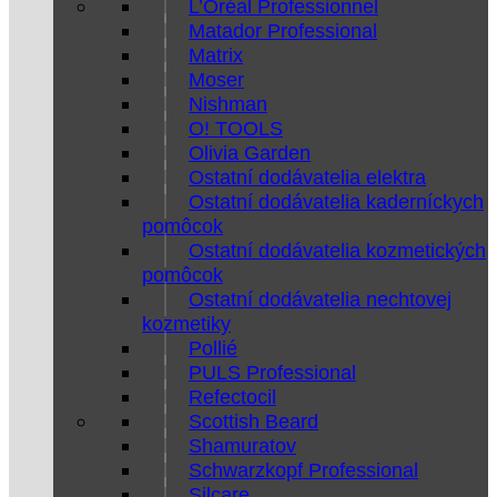
L’Oréal Professionnel
Matador Professional
Matrix
Moser
Nishman
O! TOOLS
Olivia Garden
Ostatní dodávatelia elektra
Ostatní dodávatelia kaderníckych
pomôcok
Ostatní dodávatelia kozmetických
pomôcok
Ostatní dodávatelia nechtovej
kozmetiky
Pollié
PULS Professional
Refectocil
Scottish Beard
Shamuratov
Schwarzkopf Professional
Silcare