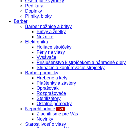
Ošetrujúce výrobky
Pedikúra
Doplnky
Pilníky, bloky
Barber
Barber nožnice a britvy
Britvy a žiletky
Nožnice
Elektronika
Holiace strojčeky
Fény na vlasy
Vysávače
Príslušenstvo k strojčekom a náhradné diely
Strihacie a kontúrovacie strojčeky
Barber pomocky
Hrebene a kefy
Pláštenky a zástery
Oprašovák
Rozprašovače
Sterilizátory
Ostatné pômocky
Neprehliadnite
Zlacnili sme pre Vás
Novinky
Starostlivosť o vlasy