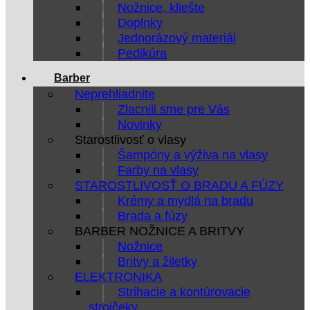
Nožnice, kliešte
Doplnky
Jednorázový materiál
Pedikúra
Barber
Neprehliadnite
Zlacnili sme pre Vás
Novinky
Starostlivosť o vlasy
Šampóny a výživa na vlasy
Farby na vlasy
STAROSTLIVOSŤ O BRADU A FÚZY
Krémy a mydlá na bradu
Brada a fúzy
BARBER NOŽNICE A BRITVY
Nožnice
Britvy a žiletky
ELEKTRONIKA
Strihacie a kontúrovacie
strojčeky