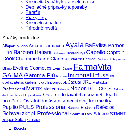
Kozmetický nábytok a elektronika
Depilačné prípravky a potreby
Parafín
Riasy, trsy
Kozmetika na telo
Prírodné mydlá
Značky produktov
Ayala
BaByliss
Barber
Amaro Farmavita
Alfaparf Milano
Barbieri Italiani
Capello
Line
Captain
Beardburys
Barburys
Cook
Charmine Rose
Claresa
Color Art Desiree
Cooboard
Diapason
FarmaVita
Eveline Cosmetics
Evin Rhose
MIlano
GA.MA
Gamma Più
Immortal Infuse
Iní
Gordon
JRL
Jaguar
dodávatelia kaderníckych pomôcok
Matador
Matrix
Noberu
O! TOOLS
Moser
Professional
Nishman
Ostatní
Ostatní dodávatelia kozmetických
dodávatelia elektr. prístrojov
pomôcok
Ostatní dodávatelia nechtovej kozmetiky
PULS Professional
Papilio
Refectocil
Redken
Ragner
Schwarzkopf Professional
STMNT
Silcare
Shamuratov
Super Salon
Y.S.PARK
Popis