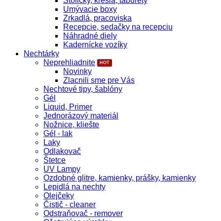
Stoličky, kreslá, taburety
Umývacie boxy
Zrkadlá, pracoviska
Recepcie, sedačky na recepciu
Náhradné diely
Kadernícke vozíky
Nechtárky
Neprehliadnite
Novinky
Zlacnili sme pre Vás
Nechtové tipy, šablóny
Gél
Liquid, Primer
Jednorázový materiál
Nožnice, kliešte
Gél - lak
Laky
Odlakovač
Štetce
UV Lampy
Ozdobné glitre, kamienky, prášky, kamienky
Lepidlá na nechty
Olejčeky
Čistič - cleaner
Odstraňovač - remover