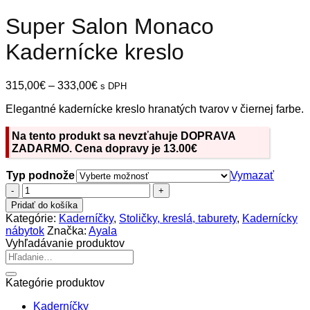
Super Salon Monaco
Kadernícke kreslo
Price
315,00
€
–
333,00
€
s DPH
range:
Elegantné kadernícke kreslo hranatých tvarov v čiernej farbe.
315,00€
through
333,00€
Na tento produkt sa nevzťahuje DOPRAVA
ZADARMO. Cena dopravy je 13.00€
Typ podnože
Vymazať
množstvo
Super
Pridať do košíka
Salon
Kategórie:
Kaderníčky
,
Stoličky, kreslá, taburety
,
Kadernícky
Monaco
nábytok
Značka:
Ayala
Kadernícke
Vyhľadávanie produktov
kreslo
Hľadať:
Kategórie produktov
Kaderníčky