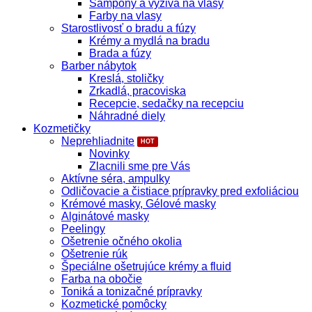
Šampóny a výživa na vlasy
Farby na vlasy
Starostlivosť o bradu a fúzy
Krémy a mydlá na bradu
Brada a fúzy
Barber nábytok
Kreslá, stoličky
Zrkadlá, pracoviska
Recepcie, sedačky na recepciu
Náhradné diely
Kozmetičky
Neprehliadnite
Novinky
Zlacnili sme pre Vás
Aktívne séra, ampulky
Odličovacie a čistiace prípravky pred exfoliáciou
Krémové masky, Gélové masky
Alginátové masky
Peelingy
Ošetrenie očného okolia
Ošetrenie rúk
Špeciálne ošetrujúce krémy a fluid
Farba na obočie
Toniká a tonizačné prípravky
Kozmetické pomôcky