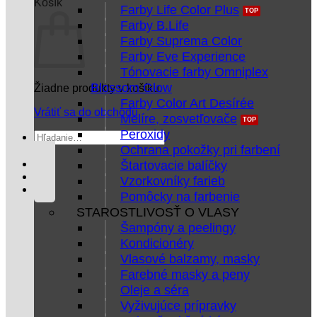
Košík
Farby Life Color Plus
Farby B.Life
Farby Suprema Color
Farby Eve Experience
Tónovacie farby Omniplex
Blossom Glow
Žiadne produkty v košíku.
Farby Color Art Desírée
Vrátiť sa do obchodu
Melíre, zosvetľovače
Peroxidy
Hľadať:
Ochrana pokožky pri farbení
Štartovacie balíčky
Vzorkovníky farieb
Pomôcky na farbenie
STAROSTLIVOSŤ O VLASY
Šampóny a peelingy
Kondicionéry
Vlasové balzamy, masky
Farebné masky a peny
Oleje a séra
Vyživujúce prípravky