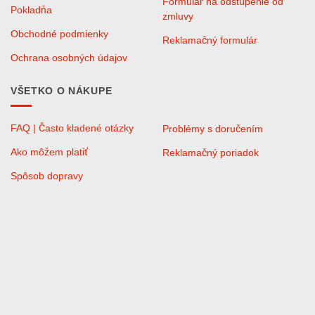
Formulár na odstúpenie od
na
Pokladňa
zmluvy
stránke
Obchodné podmienky
produktu.
Reklamačný formulár
Ochrana osobných údajov
VŠETKO O NÁKUPE
FAQ | Často kladené otázky
Problémy s doručením
Ako môžem platiť
Reklamačný poriadok
Spôsob dopravy