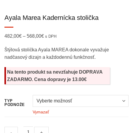
Ayala Marea Kadernícka stolička
Price
482,00
€
–
568,00
€
s DPH
range:
Štýlová stolička Ayala MAREA dokonale vyvažuje
482,00€
nadčasový dizajn a každodennú funkčnosť.
through
568,00€
Na tento produkt sa nevzťahuje DOPRAVA
ZADARMO. Cena dopravy je 13.00€
TYP
PODNOŽE
Vymazať