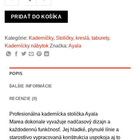
množstvo
PRIDAŤ DO KOŠÍKA
Ayala
Marea
Kadernícka
Kategórie:
Kaderníčky
,
Stoličky, kreslá, taburety
,
stolička
Kadernícky nábytok
Značka:
Ayala
POPIS
ĎALŠIE INFORMÁCIE
RECENZIE (0)
Profesionálna kadernícka stolička Ayala
Marea dokonale vyvažuje nadčasový dizajn a
každodennú funkčnosť. Jej hladké, plynulé línie a
starostlivo vypracovaná konštrukcia uspokoja aj to