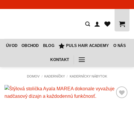
Skip
to
content
ÚVOD
OBCHOD
BLOG
PULS HAIR ACADEMY
O NÁS
KONTAKT
DOMOV
/
KADERNÍČKY
/
KADERNÍCKY NÁBYTOK