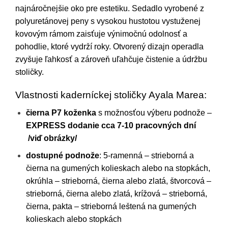
najnáročnejšie oko pre estetiku. Sedadlo vyrobené z
polyuretánovej peny s vysokou hustotou vystuženej
kovovým rámom zaisťuje výnimočnú odolnosť a
pohodlie, ktoré vydrží roky. Otvorený dizajn operadla
zvyšuje ľahkosť a zároveň uľahčuje čistenie a údržbu
stoličky.
Vlastnosti kaderníckej stoličky Ayala Marea:
čierna P7 koženka
s možnosťou výberu podnože –
EXPRESS dodanie cca 7-10 pracovných dní
/viď obrázky/
dostupné podnože
: 5-ramenná – strieborná a
čierna na gumených kolieskach alebo na stopkách,
okrúhla – strieborná, čierna alebo zlatá, štvorcová –
strieborná, čierna alebo zlatá, krížová – strieborná,
čierna, pakta – strieborná leštená na gumených
kolieskach alebo stopkách