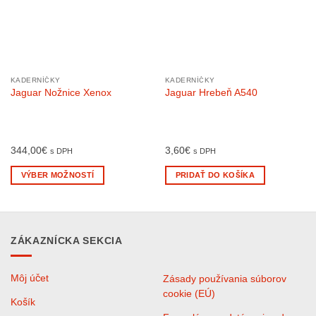
KADERNÍČKY
KADERNÍČKY
Jaguar Nožnice Xenox
Jaguar Hrebeň A540
344,00
€
3,60
€
s DPH
s DPH
VÝBER MOŽNOSTÍ
PRIDAŤ DO KOŠÍKA
Tento
produkt
má
viacero
ZÁKAZNÍCKA SEKCIA
variantov.
Možnosti
Môj účet
Zásady používania súborov
si
cookie (EÚ)
môžete
Košík
vybrať