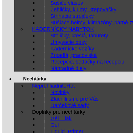
Sušiče vlasov
Žehličky, kulmy, krepovačky
Strihacie strojčeky
Sušiace helmy, klimazóny, parné 
KADERNÍCKY NÁBYTOK
Stoličky, kreslá, taburety
Umývacie boxy
Kadernícke vozíky
Zrkadlá, pracoviská
Recepcie, sedačky na recepciu
Náhradné diely
Nechtárky
Neprehliadnite
Novinky
Zlacnili sme pre Vás
Darčekové sady
Doplnky pre nechtárky
Gél – lak
Gél
Liquid, Primer