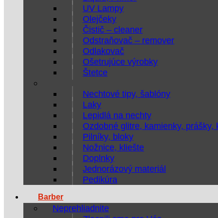
UV Lampy
Olejčeky
Čistič – cleaner
Odstraňovač – remover
Odlakovač
Ošetrujúce výrobky
Štetce
Nechtové tipy, šablóny
Laky
Lepidlá na nechty
Ozdobné glitre, kamienky, prášky,
Pilníky, bloky
Nožnice, kliešte
Doplnky
Jednorázový materiál
Pedikúra
Barber
Neprehliadnite