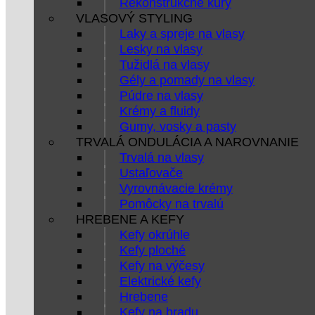
Rekonštrukčné kúry
VLASOVÝ STYLING
Laky a spreje na vlasy
Lesky na vlasy
Tužidlá na vlasy
Gély a pomady na vlasy
Púdre na vlasy
Krémy a fluidy
Gumy, vosky a pasty
TRVALÁ ONDULÁCIA A NAROVNANIE
Trvalá na vlasy
Ustaľovače
Vyrovnávacie krémy
Pomôcky na trvalú
HREBENE A KEFY
Kefy okrúhle
Kefy ploché
Kefy na výčesy
Elektrické kefy
Hrebene
Kefy na bradu