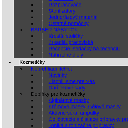
Rozprašovače
Sterilizátory
Jednorázový materiál
Ostatné pomôcky
BARBER NÁBYTOK
Kreslá, stoličky
Zrkadlá, pracoviská
Recepcie, sedačky na recepciu
Náhradné diely
Kozmetičky
Neprehliadnite
Novinky
Zlacnili sme pre Vás
Darčekové sady
Doplnky pre kozmetičky
Alginátové masky
Krémové masky, Gélové masky
Aktívne séra, ampulky
Odličovacie a čistiace prípravky pr
Toniká a tonizačné prípravky