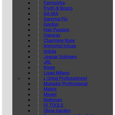
FarmaVita
Frutti di Bosco
GA.MA
Gamma Più
Gordon
Hair Passion
Hairway
Charmine Rose
Immortal Infuse
Indola
Jaguar Solingen
JRL
Kiepe
Lisap Milano
L’Oréal Professionnel
Matador Professional
Matrix
Moser
Nishman
O! TOOLS
Olivia Garden