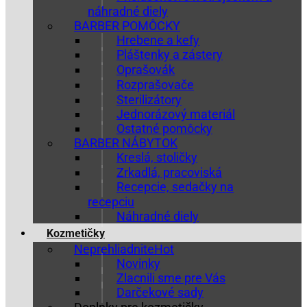
náhradné diely
BARBER POMÔCKY
Hrebene a kefy
Pláštenky a zástery
Oprašovák
Rozprašovače
Sterilizátory
Jednorázový materiál
Ostatné pomôcky
BARBER NÁBYTOK
Kreslá, stoličky
Zrkadlá, pracoviská
Recepcie, sedačky na
recepciu
Náhradné diely
Kozmetičky
Neprehliadnite
Novinky
Zlacnili sme pre Vás
Darčekové sady