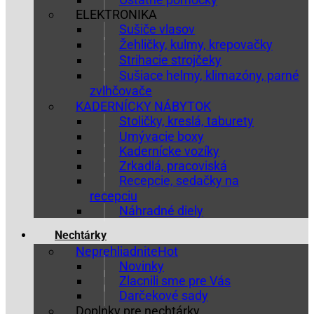
ELEKTRONIKA
Sušiče vlasov
Žehličky, kulmy, krepovačky
Strihacie strojčeky
Sušiace helmy, klimazóny, parné
zvlhčovače
KADERNÍCKY NÁBYTOK
Stoličky, kreslá, taburety
Umývacie boxy
Kadernícke vozíky
Zrkadlá, pracoviská
Recepcie, sedačky na
recepciu
Náhradné diely
Nechtárky
Neprehliadnite
Novinky
Zlacnili sme pre Vás
Darčekové sady
Doplnky pre nechtárky