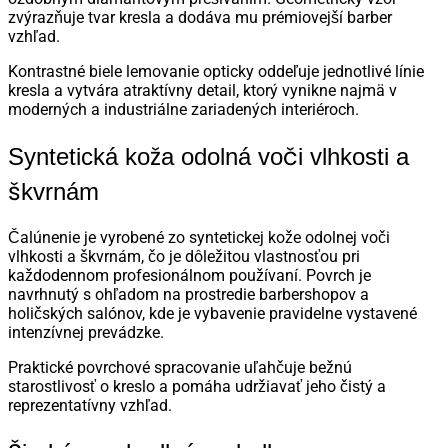
zvýrazňuje tvar kresla a dodáva mu prémiovejší barber
vzhľad.
Kontrastné biele lemovanie opticky oddeľuje jednotlivé línie
kresla a vytvára atraktívny detail, ktorý vynikne najmä v
moderných a industriálne zariadených interiéroch.
Syntetická koža odolná voči vlhkosti a
škvrnám
Čalúnenie je vyrobené zo syntetickej kože odolnej voči
vlhkosti a škvrnám, čo je dôležitou vlastnosťou pri
každodennom profesionálnom používaní. Povrch je
navrhnutý s ohľadom na prostredie barbershopov a
holičských salónov, kde je vybavenie pravidelne vystavené
intenzívnej prevádzke.
Praktické povrchové spracovanie uľahčuje bežnú
starostlivosť o kreslo a pomáha udržiavať jeho čistý a
reprezentatívny vzhľad.