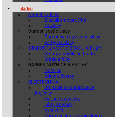
Barber
Neprehliadnite
Zlacnili sme pre Vás
Novinky
Starostlivosť o vlasy
Šampóny a výživa na vlasy
Farby na vlasy
STAROSTLIVOSŤ O BRADU A FÚZY
Krémy a mydlá na bradu
Brada a fúzy
BARBER NOŽNICE A BRITVY
Nožnice
Britvy a žiletky
ELEKTRONIKA
Strihacie a kontúrovacie
strojčeky
Holiace strojčeky
Fény na vlasy
Vysávače
Príslušenstvo k strojčekom a