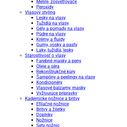
Melíre, zosvetľovače
Peroxidy
Vlasový styling
Lesky na vlasy
Tužidlá na vlasy
Gély a pomady na vlasy
Púdre na vlasy
Krémy a fluidy
Gumy, vosky a pasty
Laky, tužidlá, lesky
Starostlivosť o vlasy
Farebné masky a peny
Oleje a séra
Rekonštrukčné kúry
Šampóny a peelingy na vlasy
Kondicionéry
Vlasové balzamy, masky
Vyživujúce prípravky
Kadernícke nožnice a britvy
Efilačné nožnice
Britvy a žiletky
Doplnky
Nožnice
Sety nožníc