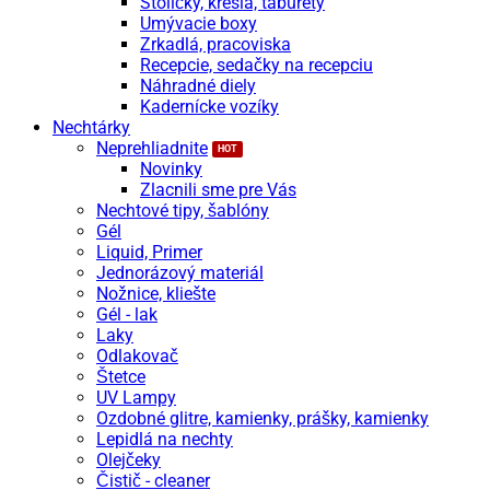
Stoličky, kreslá, taburety
Umývacie boxy
Zrkadlá, pracoviska
Recepcie, sedačky na recepciu
Náhradné diely
Kadernícke vozíky
Nechtárky
Neprehliadnite
Novinky
Zlacnili sme pre Vás
Nechtové tipy, šablóny
Gél
Liquid, Primer
Jednorázový materiál
Nožnice, kliešte
Gél - lak
Laky
Odlakovač
Štetce
UV Lampy
Ozdobné glitre, kamienky, prášky, kamienky
Lepidlá na nechty
Olejčeky
Čistič - cleaner