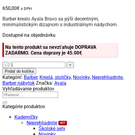
650,00
€
s DPH
Barber kreslo Ayala Bravo sa pýši decentným,
minimalistickým dizajnom s industriálnym nádychom.
Dostupné na objednávku
Na tento produkt sa nevzťahuje DOPRAVA
ZADARMO. Cena dopravy je 45.00€
množstvo
Ayala
Pridať do košíka
Bravo
Kategórií:
Barber
,
Kreslá, stoličky
,
Novinky
,
Neprehliadnite
,
Barber
Barber nábytok
Značka:
Ayala
kreslo
Vyhľadávanie produktov
Hľadať:
Kategórie produktov
Kaderníčky
Neprehliadnite
Školské sety
Novinky