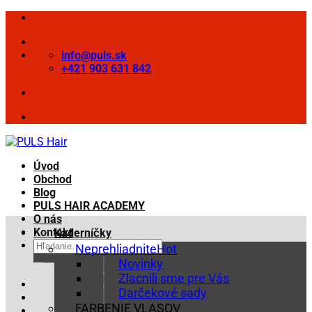
Skip
to
content
info@puls.sk
+421 903 631 842
Úvod
Obchod
Blog
PULS HAIR ACADEMY
O nás
Kontakt
Kaderníčky
Hľadať:
Neprehliadnite
Novinky
Zlacnili sme pre Vás
Darčekové sady
FARBENIE VLASOV