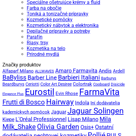
Špeciálne ošetrujúce krémy a fluid
Farba na obočie
Toniká a tonizačné prípravky
Kozmetické pomôcky
Kozmetický nábytok a elektronika
Depilačné prípravky a potreby
Parafín
Riasy, trsy
Kozmetika na telo
Prírodné mydlá
Značky produktov
Amaro Farmavita
Andis
Alfaparf Milano
Ardell
ALLWAVES
BaByliss
Barbieri Italiani
Barber Line
Barburys
Colortrak
Beardburys
Ceriotti
Color Art Desiree
Cooboard
Disicide
Eurostil
FarmaVita
Evin Rhose
Elegance Plus
Hairway
Frutti di Bosco
Indola
Iní dodávatelia
Jaguar Solingen
Jaguar
kaderníckych pomôcok
Mila
L'Oréal Professionnel
Lisap Milano
Kiepe
Olivia Garden
Milk_Shake
Ostatní
Osis+
Pollié
PULS
dodávatelia nechtovej kozmetiky