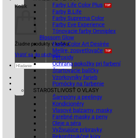
Farby Life Color Plus
Košík
Farby B.Life
Farby Suprema Color
Farby Eve Experience
Tónovacie farby Omniplex
Blossom Glow
Farby Color Art Desírée
Žiadne produkty v košíku.
Melíre, zosvetľovače
Vrátiť sa do obchodu
Peroxidy
Ochrana pokožky pri farbení
Hľadať:
Štartovacie balíčky
Vzorkovníky farieb
Pomôcky na farbenie
STAROSTLIVOSŤ O VLASY
Šampóny a peelingy
Kondicionéry
Vlasové balzamy, masky
Farebné masky a peny
Oleje a séra
Vyživujúce prípravky
Rekonštrukčné kúry