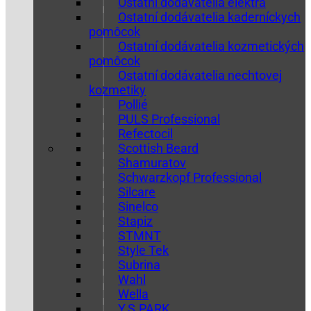
Ostatní dodávatelia elektra
Ostatní dodávatelia kaderníckych
pomôcok
Ostatní dodávatelia kozmetických
pomôcok
Ostatní dodávatelia nechtovej
kozmetiky
Pollié
PULS Professional
Refectocil
Scottish Beard
Shamuratov
Schwarzkopf Professional
Silcare
Sinelco
Stapiz
STMNT
Style Tek
Subrina
Wahl
Wella
Y.S.PARK