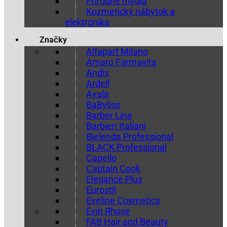
Prírodné mydlá
Kozmetický nábytok a
elektronika
Značky
Alfaparf Milano
Amaro Farmavita
Andis
Ardell
Ayala
BaByliss
Barber Line
Barbieri Italiani
Bielenda Professional
BLACK Professional
Capello
Captain Cook
Elegance Plus
Eurostil
Eveline Cosmetics
Evin Rhose
FAB Hair and Beauty