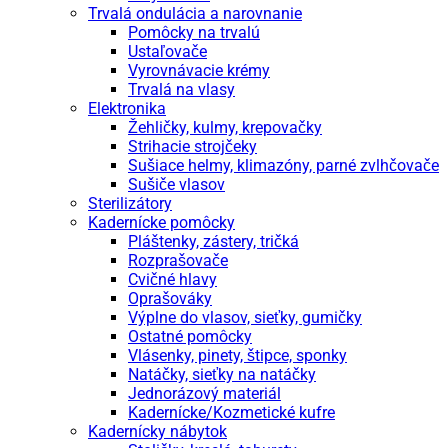
Trvalá ondulácia a narovnanie
Pomôcky na trvalú
Ustaľovače
Vyrovnávacie krémy
Trvalá na vlasy
Elektronika
Žehličky, kulmy, krepovačky
Strihacie strojčeky
Sušiace helmy, klimazóny, parné zvlhčovače
Sušiče vlasov
Sterilizátory
Kadernícke pomôcky
Pláštenky, zástery, tričká
Rozprašovače
Cvičné hlavy
Oprašováky
Výplne do vlasov, sieťky, gumičky
Ostatné pomôcky
Vlásenky, pinety, štipce, sponky
Natáčky, sieťky na natáčky
Jednorázový materiál
Kadernícke/Kozmetické kufre
Kadernícky nábytok