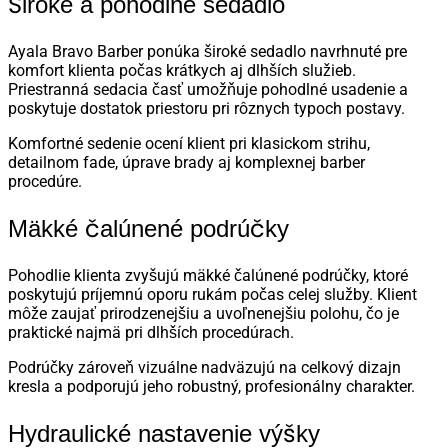
Široké a pohodlné sedadlo
Ayala Bravo Barber ponúka široké sedadlo navrhnuté pre
komfort klienta počas krátkych aj dlhších služieb.
Priestranná sedacia časť umožňuje pohodlné usadenie a
poskytuje dostatok priestoru pri rôznych typoch postavy.
Komfortné sedenie ocení klient pri klasickom strihu,
detailnom fade, úprave brady aj komplexnej barber
procedúre.
Mäkké čalúnené podrúčky
Pohodlie klienta zvyšujú mäkké čalúnené podrúčky, ktoré
poskytujú príjemnú oporu rukám počas celej služby. Klient
môže zaujať prirodzenejšiu a uvoľnenejšiu polohu, čo je
praktické najmä pri dlhších procedúrach.
Podrúčky zároveň vizuálne nadväzujú na celkový dizajn
kresla a podporujú jeho robustný, profesionálny charakter.
Hydraulické nastavenie výšky