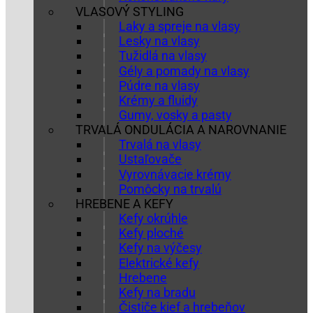
VLASOVÝ STYLING
Laky a spreje na vlasy
Lesky na vlasy
Tužidlá na vlasy
Gély a pomady na vlasy
Púdre na vlasy
Krémy a fluidy
Gumy, vosky a pasty
TRVALÁ ONDULÁCIA A NAROVNANIE
Trvalá na vlasy
Ustaľovače
Vyrovnávacie krémy
Pomôcky na trvalú
HREBENE A KEFY
Kefy okrúhle
Kefy ploché
Kefy na výčesy
Elektrické kefy
Hrebene
Kefy na bradu
Čističe kief a hrebeňov