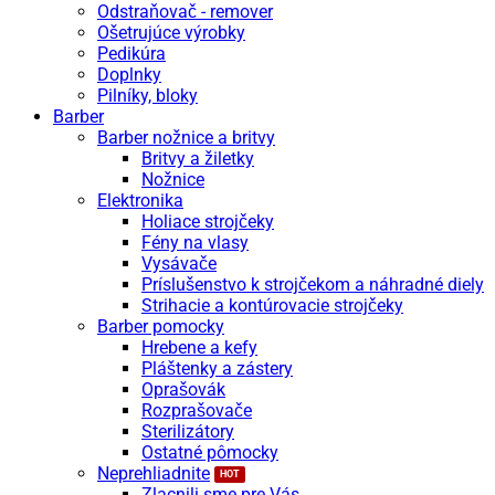
Odstraňovač - remover
Ošetrujúce výrobky
Pedikúra
Doplnky
Pilníky, bloky
Barber
Barber nožnice a britvy
Britvy a žiletky
Nožnice
Elektronika
Holiace strojčeky
Fény na vlasy
Vysávače
Príslušenstvo k strojčekom a náhradné diely
Strihacie a kontúrovacie strojčeky
Barber pomocky
Hrebene a kefy
Pláštenky a zástery
Oprašovák
Rozprašovače
Sterilizátory
Ostatné pômocky
Neprehliadnite
Zlacnili sme pre Vás