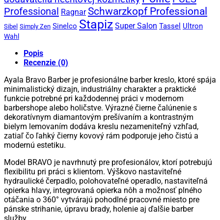
Professional
Schwarzkopf Professional
Ragnar
Stapiz
Super Salon
Sinelco
Tassel
Ultron
Sibel
Simply Zen
Wahl
Popis
Recenzie (0)
Ayala Bravo Barber je profesionálne barber kreslo, ktoré spája
minimalistický dizajn, industriálny charakter a praktické
funkcie potrebné pri každodennej práci v modernom
barbershope alebo holičstve. Výrazné čierne čalúnenie s
dekoratívnym diamantovým prešívaním a kontrastným
bielym lemovaním dodáva kreslu nezameniteľný vzhľad,
zatiaľ čo ľahký čierny kovový rám podporuje jeho čistú a
modernú estetiku.
Model BRAVO je navrhnutý pre profesionálov, ktorí potrebujú
flexibilitu pri práci s klientom. Výškovo nastaviteľné
hydraulické čerpadlo, polohovateľné operadlo, nastaviteľná
opierka hlavy, integrovaná opierka nôh a možnosť plného
otáčania o 360° vytvárajú pohodlné pracovné miesto pre
pánske strihanie, úpravu brady, holenie aj ďalšie barber
služby.