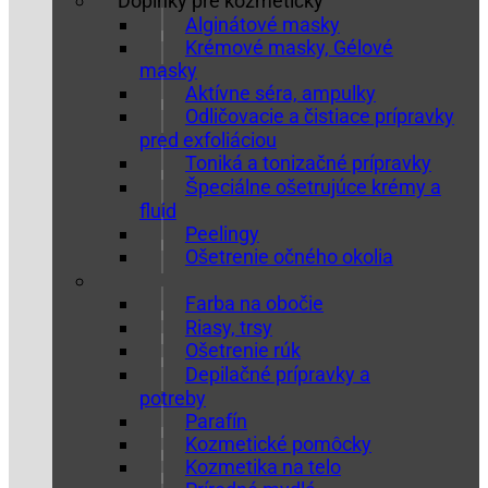
Doplnky pre kozmetičky
Alginátové masky
Krémové masky, Gélové
masky
Aktívne séra, ampulky
Odličovacie a čistiace prípravky
pred exfoliáciou
Toniká a tonizačné prípravky
Špeciálne ošetrujúce krémy a
fluid
Peelingy
Ošetrenie očného okolia
Farba na obočie
Riasy, trsy
Ošetrenie rúk
Depilačné prípravky a
potreby
Parafín
Kozmetické pomôcky
Kozmetika na telo