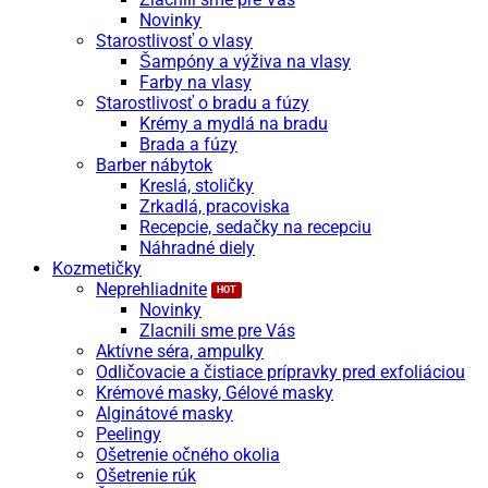
Novinky
Starostlivosť o vlasy
Šampóny a výživa na vlasy
Farby na vlasy
Starostlivosť o bradu a fúzy
Krémy a mydlá na bradu
Brada a fúzy
Barber nábytok
Kreslá, stoličky
Zrkadlá, pracoviska
Recepcie, sedačky na recepciu
Náhradné diely
Kozmetičky
Neprehliadnite
Novinky
Zlacnili sme pre Vás
Aktívne séra, ampulky
Odličovacie a čistiace prípravky pred exfoliáciou
Krémové masky, Gélové masky
Alginátové masky
Peelingy
Ošetrenie očného okolia
Ošetrenie rúk