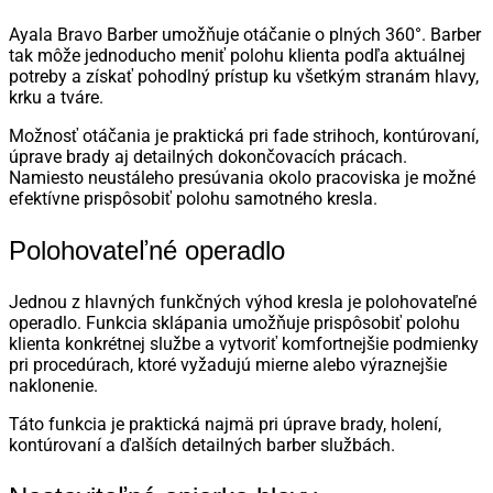
Ayala Bravo Barber umožňuje otáčanie o plných 360°. Barber
tak môže jednoducho meniť polohu klienta podľa aktuálnej
potreby a získať pohodlný prístup ku všetkým stranám hlavy,
krku a tváre.
Možnosť otáčania je praktická pri fade strihoch, kontúrovaní,
úprave brady aj detailných dokončovacích prácach.
Namiesto neustáleho presúvania okolo pracoviska je možné
efektívne prispôsobiť polohu samotného kresla.
Polohovateľné operadlo
Jednou z hlavných funkčných výhod kresla je polohovateľné
operadlo. Funkcia sklápania umožňuje prispôsobiť polohu
klienta konkrétnej službe a vytvoriť komfortnejšie podmienky
pri procedúrach, ktoré vyžadujú mierne alebo výraznejšie
naklonenie.
Táto funkcia je praktická najmä pri úprave brady, holení,
kontúrovaní a ďalších detailných barber službách.