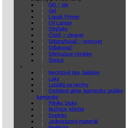
Gél – lak
Gél
Liquid, Primer
UV Lampy
Olejčeky
Čistič – cleaner
Odstraňovač – remover
Odlakovač
Ošetrujúce výrobky
Štetce
Nechtové tipy, šablóny
Laky
Lepidlá na nechty
Ozdobné glitre, kamienky, prášky,
kamienky
Pilníky, bloky
Nožnice, kliešte
Doplnky
Jednorázový materiál
Pedikúra