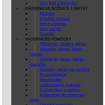
Sety kief a hrebeňov
KADERNÍCKE NOŽNICE A BRITVY
Nožnice
Efilačné nožnice
Britvy a žiletky
Sety nožníc
Doplnky
KADERNÍCKE POMÔCKY
Pláštenky, zástery, tričká
Vlásenky, pinety, štipce,
sponky
Výplne do vlasov, sieťky,
gumičky
Natáčky, sieťky na natáčky
Rozprašovače
Oprašováky
Jednorázový materiál
Cvičné hlavy a statívy
Kadernícke/Kozmetické
kufre
Ostatné pomôcky