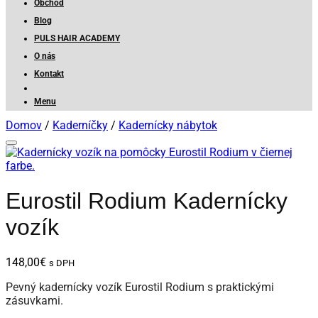
Obchod
Blog
PULS HAIR ACADEMY
O nás
Kontakt
Menu
Domov
/
Kaderníčky
/
Kadernícky nábytok
Eurostil Rodium Kadernícky
vozík
148,00
€
s DPH
Pevný kadernícky vozík Eurostil Rodium s praktickými
zásuvkami.