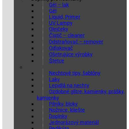
Gél – lak
Gél
Liquid, Primer
UV Lampy
Olejčeky
Čistič – cleaner
Odstraňovač – remover
Odlakovač
Ošetrujúce výrobky
Štetce
Nechtové tipy, šablóny
Laky
Lepidlá na nechty
Ozdobné glitre, kamienky, prášky,
kamienky
Pilníky, bloky
Nožnice, kliešte
Doplnky
Jednorázový materiál
Pedikúra