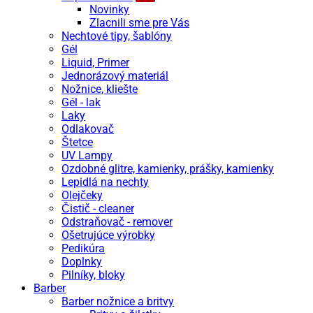
Novinky
Zlacnili sme pre Vás
Nechtové tipy, šablóny
Gél
Liquid, Primer
Jednorázový materiál
Nožnice, kliešte
Gél - lak
Laky
Odlakovač
Štetce
UV Lampy
Ozdobné glitre, kamienky, prášky, kamienky
Lepidlá na nechty
Olejčeky
Čistič - cleaner
Odstraňovač - remover
Ošetrujúce výrobky
Pedikúra
Doplnky
Pilníky, bloky
Barber
Barber nožnice a britvy