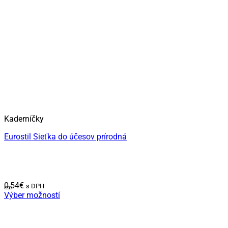
Kaderníčky
Eurostil Sieťka do účesov prírodná
0,54
€
s DPH
Výber možností
Tento
produkt
má