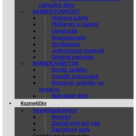
náhradné diely
BARBER POMÔCKY
Hrebene a kefy
Pláštenky a zástery
Oprašovák
Rozprašovače
Sterilizátory
Jednorázový materiál
Ostatné pomôcky
BARBER NÁBYTOK
Kreslá, stoličky
Zrkadlá, pracoviská
Recepcie, sedačky na
recepciu
Náhradné diely
Kozmetičky
Neprehliadnite
Novinky
Zlacnili sme pre Vás
Darčekové sady