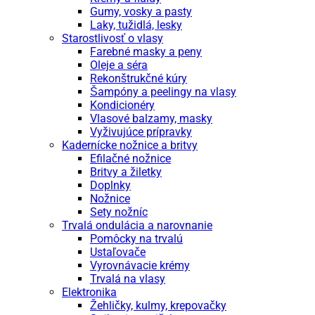
Gumy, vosky a pasty
Laky, tužidlá, lesky
Starostlivosť o vlasy
Farebné masky a peny
Oleje a séra
Rekonštrukčné kúry
Šampóny a peelingy na vlasy
Kondicionéry
Vlasové balzamy, masky
Vyživujúce prípravky
Kadernícke nožnice a britvy
Efilačné nožnice
Britvy a žiletky
Doplnky
Nožnice
Sety nožníc
Trvalá ondulácia a narovnanie
Pomôcky na trvalú
Ustaľovače
Vyrovnávacie krémy
Trvalá na vlasy
Elektronika
Žehličky, kulmy, krepovačky