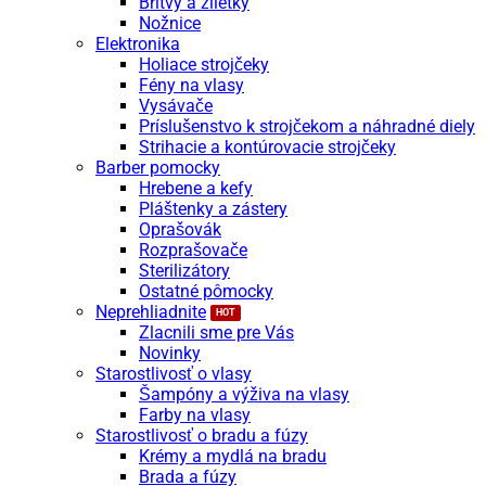
Britvy a žiletky
Nožnice
Elektronika
Holiace strojčeky
Fény na vlasy
Vysávače
Príslušenstvo k strojčekom a náhradné diely
Strihacie a kontúrovacie strojčeky
Barber pomocky
Hrebene a kefy
Pláštenky a zástery
Oprašovák
Rozprašovače
Sterilizátory
Ostatné pômocky
Neprehliadnite
Zlacnili sme pre Vás
Novinky
Starostlivosť o vlasy
Šampóny a výživa na vlasy
Farby na vlasy
Starostlivosť o bradu a fúzy
Krémy a mydlá na bradu
Brada a fúzy