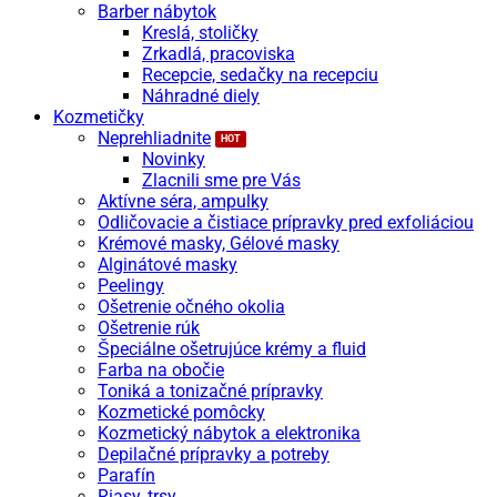
Barber nábytok
Kreslá, stoličky
Zrkadlá, pracoviska
Recepcie, sedačky na recepciu
Náhradné diely
Kozmetičky
Neprehliadnite
Novinky
Zlacnili sme pre Vás
Aktívne séra, ampulky
Odličovacie a čistiace prípravky pred exfoliáciou
Krémové masky, Gélové masky
Alginátové masky
Peelingy
Ošetrenie očného okolia
Ošetrenie rúk
Špeciálne ošetrujúce krémy a fluid
Farba na obočie
Toniká a tonizačné prípravky
Kozmetické pomôcky
Kozmetický nábytok a elektronika
Depilačné prípravky a potreby
Parafín
Riasy, trsy