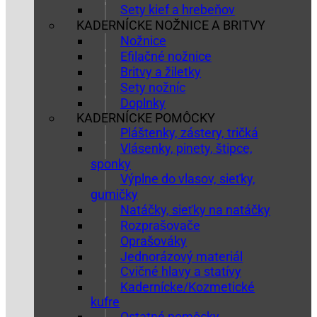
Sety kief a hrebeňov
KADERNÍCKE NOŽNICE A BRITVY
Nožnice
Efilačné nožnice
Britvy a žiletky
Sety nožníc
Doplnky
KADERNÍCKE POMÔCKY
Pláštenky, zástery, tričká
Vlásenky, pinety, štipce,
sponky
Výplne do vlasov, sieťky,
gumičky
Natáčky, sieťky na natáčky
Rozprašovače
Oprašováky
Jednorázový materiál
Cvičné hlavy a statívy
Kadernícke/Kozmetické
kufre
Ostatné pomôcky