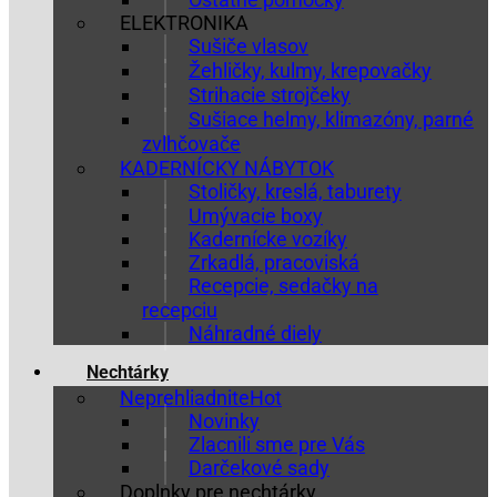
ELEKTRONIKA
Sušiče vlasov
Žehličky, kulmy, krepovačky
Strihacie strojčeky
Sušiace helmy, klimazóny, parné
zvlhčovače
KADERNÍCKY NÁBYTOK
Stoličky, kreslá, taburety
Umývacie boxy
Kadernícke vozíky
Zrkadlá, pracoviská
Recepcie, sedačky na
recepciu
Náhradné diely
Nechtárky
Neprehliadnite
Novinky
Zlacnili sme pre Vás
Darčekové sady
Doplnky pre nechtárky