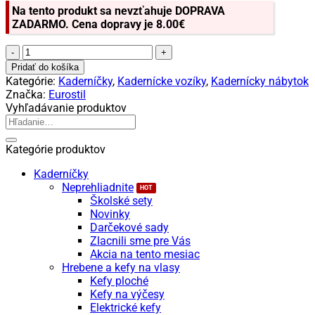
Na tento produkt sa nevzťahuje DOPRAVA
ZADARMO. Cena dopravy je 8.00€
množstvo
Eurostil
Pridať do košíka
Rodium
Kategórie:
Kaderníčky
,
Kadernícke vozíky
,
Kadernícky nábytok
Kadernícky
Značka:
Eurostil
vozík
Vyhľadávanie produktov
Hľadať:
Kategórie produktov
Kaderníčky
Neprehliadnite
Školské sety
Novinky
Darčekové sady
Zlacnili sme pre Vás
Akcia na tento mesiac
Hrebene a kefy na vlasy
Kefy ploché
Kefy na výčesy
Elektrické kefy