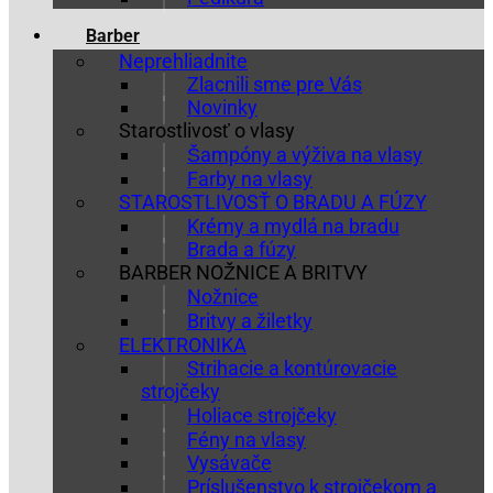
Barber
Neprehliadnite
Zlacnili sme pre Vás
Novinky
Starostlivosť o vlasy
Šampóny a výživa na vlasy
Farby na vlasy
STAROSTLIVOSŤ O BRADU A FÚZY
Krémy a mydlá na bradu
Brada a fúzy
BARBER NOŽNICE A BRITVY
Nožnice
Britvy a žiletky
ELEKTRONIKA
Strihacie a kontúrovacie
strojčeky
Holiace strojčeky
Fény na vlasy
Vysávače
Príslušenstvo k strojčekom a