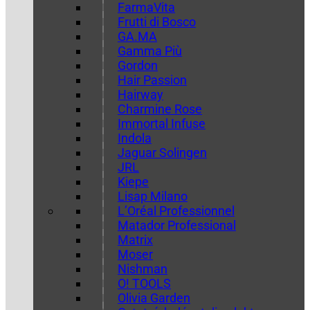
FarmaVita
Frutti di Bosco
GA.MA
Gamma Più
Gordon
Hair Passion
Hairway
Charmine Rose
Immortal Infuse
Indola
Jaguar Solingen
JRL
Kiepe
Lisap Milano
L’Oréal Professionnel
Matador Professional
Matrix
Moser
Nishman
O! TOOLS
Olivia Garden