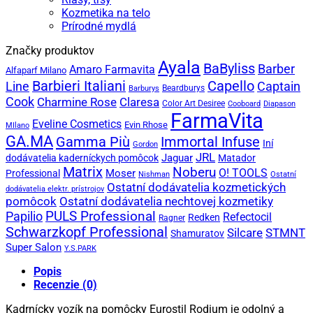
Kozmetika na telo
Prírodné mydlá
Značky produktov
Ayala
BaByliss
Barber
Amaro Farmavita
Alfaparf Milano
Capello
Barbieri Italiani
Captain
Line
Beardburys
Barburys
Cook
Charmine Rose
Claresa
Color Art Desiree
Cooboard
Diapason
FarmaVita
Eveline Cosmetics
Evin Rhose
MIlano
GA.MA
Gamma Più
Immortal Infuse
Iní
Gordon
JRL
Jaguar
dodávatelia kaderníckych pomôcok
Matador
Matrix
Noberu
O! TOOLS
Moser
Professional
Nishman
Ostatní
Ostatní dodávatelia kozmetických
dodávatelia elektr. prístrojov
pomôcok
Ostatní dodávatelia nechtovej kozmetiky
PULS Professional
Papilio
Refectocil
Redken
Ragner
Schwarzkopf Professional
STMNT
Silcare
Shamuratov
Super Salon
Y.S.PARK
Popis
Recenzie (0)
Kadrnícky vozík na pomôcky Eurostil Rodium je odolný a