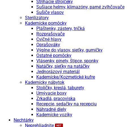
Strihacie strojčeky
Sušiace helmy, klimazóny, parné zvlhčovače
Sušiče vlasov
Sterilizátory
Kadernícke pomôcky
Pláštenky, zástery, tričká
Rozprašovače
Cvičné hlavy
Oprašováky
Výplne do vlasov, sieťky, gumičky
Ostatné pomôcky
Vlásenky, pinety, štipce, sponky
Natáčky, sieťky na natáčky
Jednorázový materiál
Kadernícke/Kozmetické kufre
Kadernícky nábytok
Stoličky, kreslá, taburety
Umývacie boxy
Zrkadlá, pracoviska
Recepcie, sedačky na recepciu
Náhradné diely
Kadernícke vozíky
Nechtárky
Neprehliadnite