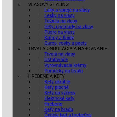
VLASOVÝ STYLING
Laky a spreje na vlasy
Lesky na vlasy
Tužidlá na vlasy
Gély a pomady na vlasy
Púdre na vlasy
Krémy a fluidy
Gumy, vosky a pasty
TRVALÁ ONDULÁCIA A NAROVNANIE
Trvalá na vlasy
Ustaľovače
Vyrovnávacie krémy
Pomôcky na trvalú
HREBENE A KEFY
Kefy okrúhle
Kefy ploché
Kefy na výčesy
Elektrické kefy
Hrebene
Kefy na bradu
Čističe kief a hrebeňov