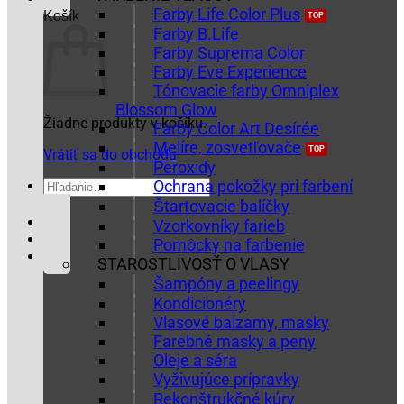
Farby Life Color Plus
Košík
Farby B.Life
Farby Suprema Color
Farby Eve Experience
Tónovacie farby Omniplex
Blossom Glow
Žiadne produkty v košíku.
Farby Color Art Desírée
Melíre, zosvetľovače
Vrátiť sa do obchodu
Peroxidy
Hľadať:
Ochrana pokožky pri farbení
Štartovacie balíčky
Vzorkovníky farieb
Pomôcky na farbenie
STAROSTLIVOSŤ O VLASY
Šampóny a peelingy
Kondicionéry
Vlasové balzamy, masky
Farebné masky a peny
Oleje a séra
Vyživujúce prípravky
Rekonštrukčné kúry