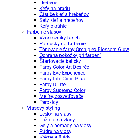
Hrebene
Kefy na bradu
Čističe kief a hrebeňov
Sety kief a hrebeňov
Kefy okrúhle
Farbenie vlasov
Vzorkovníky farieb
Pomôcky na farbenie
Tónovacie farby Omniplex Blossom Glow
Ochrana pokožky pri farbení
Štartovacie balíčky
Farby Color Art Desírée
Farby Eve Experience
Farby Life Color Plus
Farby B.Life
Farby Suprema Color
Melíre, zosvetľovače
Peroxidy
Vlasový styling
Lesky na vlasy
Tužidlá na vlasy
Gély a pomady na vlasy
Púdre na vlasy
Krémy a fluidy