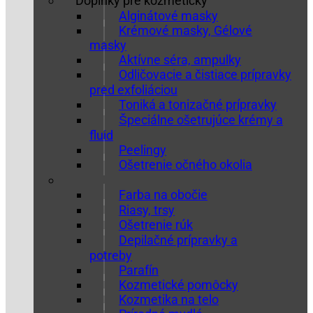
Doplnky pre kozmetičky
Alginátové masky
Krémové masky, Gélové
masky
Aktívne séra, ampulky
Odličovacie a čistiace prípravky
pred exfoliáciou
Toniká a tonizačné prípravky
Špeciálne ošetrujúce krémy a
fluid
Peelingy
Ošetrenie očného okolia
Farba na obočie
Riasy, trsy
Ošetrenie rúk
Depilačné prípravky a
potreby
Parafín
Kozmetické pomôcky
Kozmetika na telo