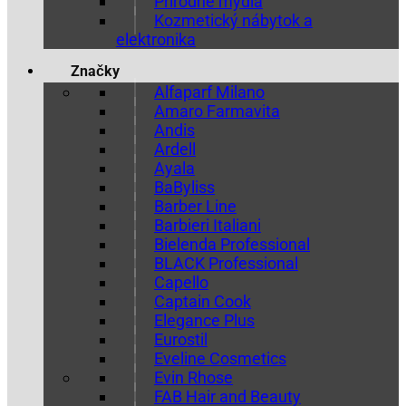
Prírodné mydlá
Kozmetický nábytok a
elektronika
Značky
Alfaparf Milano
Amaro Farmavita
Andis
Ardell
Ayala
BaByliss
Barber Line
Barbieri Italiani
Bielenda Professional
BLACK Professional
Capello
Captain Cook
Elegance Plus
Eurostil
Eveline Cosmetics
Evin Rhose
FAB Hair and Beauty