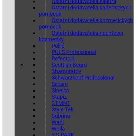
Ostatní dodávatelia elektra
Ostatní dodávatelia kaderníckych
pomôcok
Ostatní dodávatelia kozmetických
pomôcok
Ostatní dodávatelia nechtovej
kozmetiky
Pollié
PULS Professional
Refectocil
Scottish Beard
Shamuratov
Schwarzkopf Professional
Silcare
Sinelco
Stapiz
STMNT
Style Tek
Subrina
Wahl
Wella
Y.S.PARK