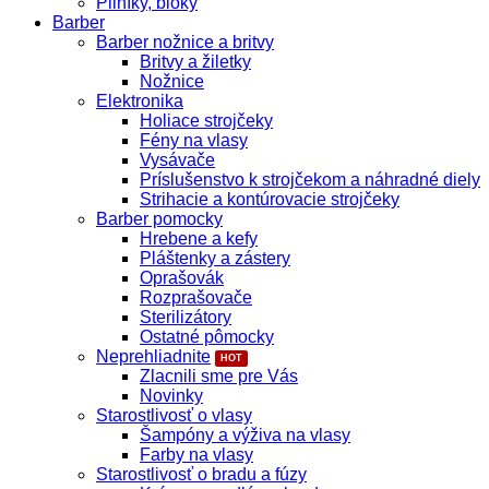
Pilníky, bloky
Barber
Barber nožnice a britvy
Britvy a žiletky
Nožnice
Elektronika
Holiace strojčeky
Fény na vlasy
Vysávače
Príslušenstvo k strojčekom a náhradné diely
Strihacie a kontúrovacie strojčeky
Barber pomocky
Hrebene a kefy
Pláštenky a zástery
Oprašovák
Rozprašovače
Sterilizátory
Ostatné pômocky
Neprehliadnite
Zlacnili sme pre Vás
Novinky
Starostlivosť o vlasy
Šampóny a výživa na vlasy
Farby na vlasy
Starostlivosť o bradu a fúzy