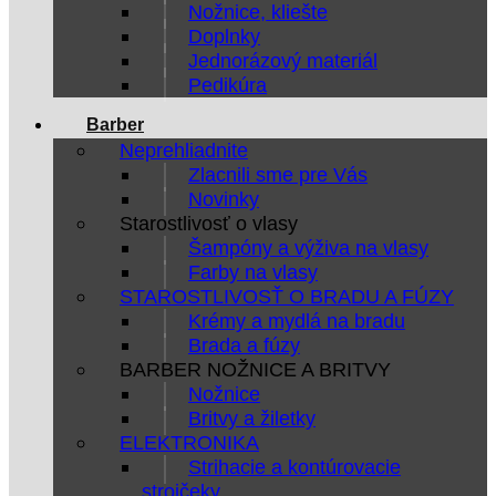
Nožnice, kliešte
Doplnky
Jednorázový materiál
Pedikúra
Barber
Neprehliadnite
Zlacnili sme pre Vás
Novinky
Starostlivosť o vlasy
Šampóny a výživa na vlasy
Farby na vlasy
STAROSTLIVOSŤ O BRADU A FÚZY
Krémy a mydlá na bradu
Brada a fúzy
BARBER NOŽNICE A BRITVY
Nožnice
Britvy a žiletky
ELEKTRONIKA
Strihacie a kontúrovacie
strojčeky