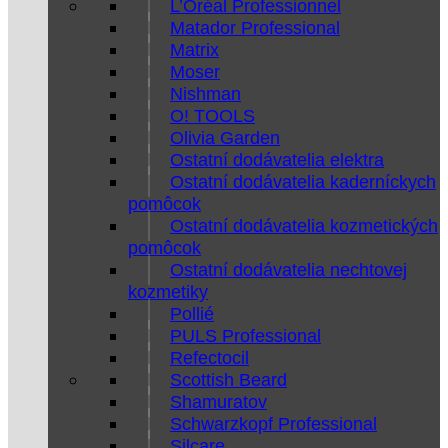
L’Oréal Professionnel
Matador Professional
Matrix
Moser
Nishman
O! TOOLS
Olivia Garden
Ostatní dodávatelia elektra
Ostatní dodávatelia kaderníckych
pomôcok
Ostatní dodávatelia kozmetických
pomôcok
Ostatní dodávatelia nechtovej
kozmetiky
Pollié
PULS Professional
Refectocil
Scottish Beard
Shamuratov
Schwarzkopf Professional
Silcare