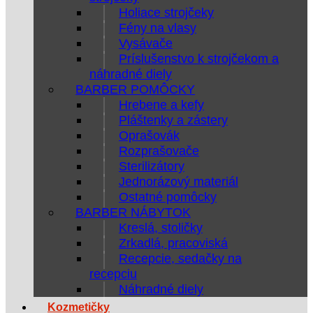
Holiace strojčeky
Fény na vlasy
Vysávače
Príslušenstvo k strojčekom a
náhradné diely
BARBER POMÔCKY
Hrebene a kefy
Pláštenky a zástery
Oprašovák
Rozprašovače
Sterilizátory
Jednorázový materiál
Ostatné pomôcky
BARBER NÁBYTOK
Kreslá, stoličky
Zrkadlá, pracoviská
Recepcie, sedačky na
recepciu
Náhradné diely
Kozmetičky