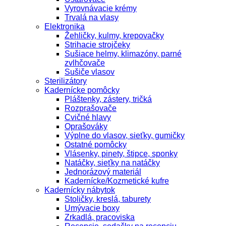
Vyrovnávacie krémy
Trvalá na vlasy
Elektronika
Žehličky, kulmy, krepovačky
Strihacie strojčeky
Sušiace helmy, klimazóny, parné
zvlhčovače
Sušiče vlasov
Sterilizátory
Kadernícke pomôcky
Pláštenky, zástery, tričká
Rozprašovače
Cvičné hlavy
Oprašováky
Výplne do vlasov, sieťky, gumičky
Ostatné pomôcky
Vlásenky, pinety, štipce, sponky
Natáčky, sieťky na natáčky
Jednorázový materiál
Kadernícke/Kozmetické kufre
Kadernícky nábytok
Stoličky, kreslá, taburety
Umývacie boxy
Zrkadlá, pracoviska