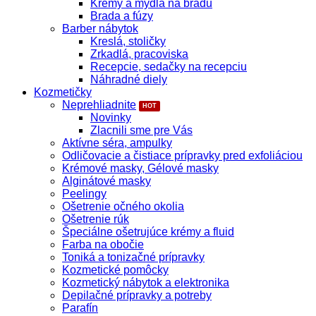
Krémy a mydlá na bradu
Brada a fúzy
Barber nábytok
Kreslá, stoličky
Zrkadlá, pracoviska
Recepcie, sedačky na recepciu
Náhradné diely
Kozmetičky
Neprehliadnite
Novinky
Zlacnili sme pre Vás
Aktívne séra, ampulky
Odličovacie a čistiace prípravky pred exfoliáciou
Krémové masky, Gélové masky
Alginátové masky
Peelingy
Ošetrenie očného okolia
Ošetrenie rúk
Špeciálne ošetrujúce krémy a fluid
Farba na obočie
Toniká a tonizačné prípravky
Kozmetické pomôcky
Kozmetický nábytok a elektronika
Depilačné prípravky a potreby
Parafín