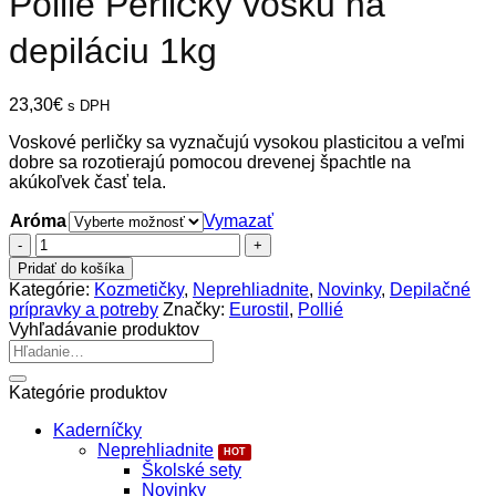
Pollié Perličky vosku na
depiláciu 1kg
23,30
€
s DPH
Voskové perličky sa vyznačujú vysokou plasticitou a veľmi
dobre sa rozotierajú pomocou drevenej špachtle na
akúkoľvek časť tela.
Aróma
Vymazať
množstvo
Pollié
Pridať do košíka
Perličky
Kategórie:
Kozmetičky
,
Neprehliadnite
,
Novinky
,
Depilačné
vosku
prípravky a potreby
Značky:
Eurostil
,
Pollié
na
Vyhľadávanie produktov
depiláciu
Hľadať:
1kg
Kategórie produktov
Kaderníčky
Neprehliadnite
Školské sety
Novinky