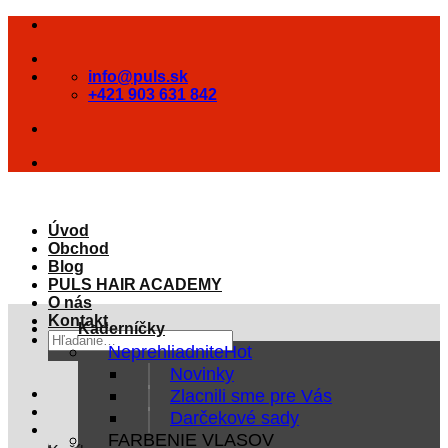
Skip
to
content
info@puls.sk
+421 903 631 842
Úvod
Obchod
Blog
PULS HAIR ACADEMY
O nás
Kontakt
Kaderníčky
Hľadať:
Neprehliadnite
Novinky
Zlacnili sme pre Vás
Darčekové sady
FARBENIE VLASOV