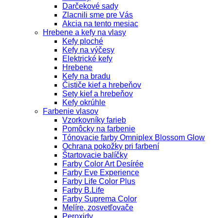
Darčekové sady
Zlacnili sme pre Vás
Akcia na tento mesiac
Hrebene a kefy na vlasy
Kefy ploché
Kefy na výčesy
Elektrické kefy
Hrebene
Kefy na bradu
Čističe kief a hrebeňov
Sety kief a hrebeňov
Kefy okrúhle
Farbenie vlasov
Vzorkovníky farieb
Pomôcky na farbenie
Tónovacie farby Omniplex Blossom Glow
Ochrana pokožky pri farbení
Štartovacie balíčky
Farby Color Art Desírée
Farby Eve Experience
Farby Life Color Plus
Farby B.Life
Farby Suprema Color
Melíre, zosvetľovače
Peroxidy