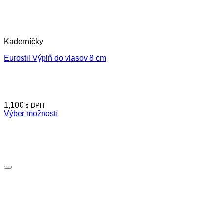
Kaderníčky
Eurostil Výplň do vlasov 8 cm
1,10
€
s DPH
Výber možností
Tento
produkt
má
viacero
variantov.
Možnosti
si
môžete
vybrať
na
stránke
produktu.