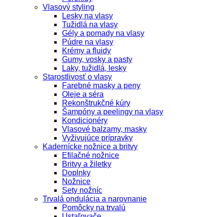
Vlasový styling
Lesky na vlasy
Tužidlá na vlasy
Gély a pomady na vlasy
Púdre na vlasy
Krémy a fluidy
Gumy, vosky a pasty
Laky, tužidlá, lesky
Starostlivosť o vlasy
Farebné masky a peny
Oleje a séra
Rekonštrukčné kúry
Šampóny a peelingy na vlasy
Kondicionéry
Vlasové balzamy, masky
Vyživujúce prípravky
Kadernícke nožnice a britvy
Efilačné nožnice
Britvy a žiletky
Doplnky
Nožnice
Sety nožníc
Trvalá ondulácia a narovnanie
Pomôcky na trvalú
Ustaľovače