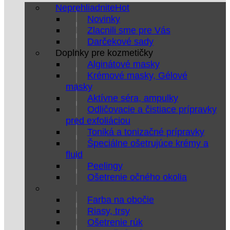
Neprehliadnite
Novinky
Zlacnili sme pre Vás
Darčekové sady
Doplnky pre kozmetičky
Alginátové masky
Krémové masky, Gélové
masky
Aktívne séra, ampulky
Odličovacie a čistiace prípravky
pred exfoliáciou
Toniká a tonizačné prípravky
Špeciálne ošetrujúce krémy a
fluid
Peelingy
Ošetrenie očného okolia
Farba na obočie
Riasy, trsy
Ošetrenie rúk