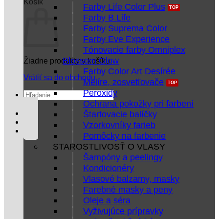
Košík
Farby Life Color Plus
Farby B.Life
Farby Suprema Color
Farby Eve Experience
Tónovacie farby Omniplex
Blossom Glow
Žiadne produkty v košíku.
Farby Color Art Desírée
Vrátiť sa do obchodu
Melíre, zosvetľovače
Peroxidy
Hľadať:
Ochrana pokožky pri farbení
Štartovacie balíčky
Vzorkovníky farieb
Pomôcky na farbenie
STAROSTLIVOSŤ O VLASY
Šampóny a peelingy
Kondicionéry
Vlasové balzamy, masky
Farebné masky a peny
Oleje a séra
Vyživujúce prípravky