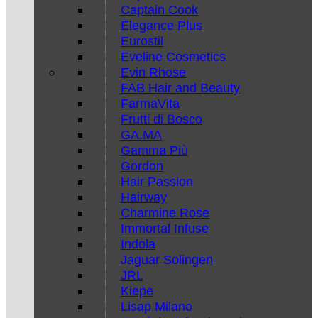
Captain Cook
Elegance Plus
Eurostil
Eveline Cosmetics
Evin Rhose
FAB Hair and Beauty
FarmaVita
Frutti di Bosco
GA.MA
Gamma Più
Gordon
Hair Passion
Hairway
Charmine Rose
Immortal Infuse
Indola
Jaguar Solingen
JRL
Kiepe
Lisap Milano