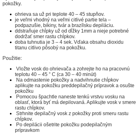
pokožky.
ohrieva sa už pri teplote 40 – 45 stupňov.
je veľmi vhodný na veľmi citlivé partie tela –
podpazušie, bikiny, tvár a brazílsku depiláciu.
ddstraňuje chĺpky už od dĺžky 1mm a nieje potrebné
dodržať smer rastu chĺpkov.
doba tuhnutia je 3 – 4 sek. Vďaka obsahu dioxidu
titanu citlivo pôsobý na pokožku.
Použitie:
Vložte vosk do ohrievača a zohrejte ho na pracovnú
teplotu 40 – 45 ° C (ca 30 – 40 minút)
Na odmastenie pokožky a nadvihnutie chĺpkov
aplikujte na pokožku preddepilačný prípravok a osušte
pokožku
Pomocou špachtle naneste tenkú vrstvu vosku na
oblasť, ktorá byť má depilovaná. Aplikujte vosk v smere
rastu chĺpkov.
Strhnite depilačný vosk z pokožky proti smeru rastu
chĺpkov.
Po depilácii ošetrite pokožku podepilačným
prípravkom