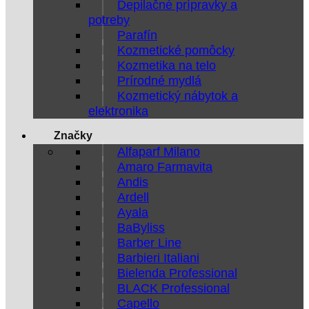
Depilačné prípravky a
potreby
Parafín
Kozmetické pomôcky
Kozmetika na telo
Prírodné mydlá
Kozmetický nábytok a
elektronika
Značky
Alfaparf Milano
Amaro Farmavita
Andis
Ardell
Ayala
BaByliss
Barber Line
Barbieri Italiani
Bielenda Professional
BLACK Professional
Capello