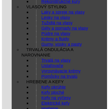
Rekonštrukčné kúry
VLASOVÝ STYLING
Laky a spreje na vlasy
Lesky na vlasy
Tužidlá na vlasy
Gély a pomady na vlasy
Púdre na vlasy
Krémy a fluidy
Gumy, vosky a pasty
TRVALÁ ONDULÁCIA A
NAROVNANIE
Trvalá na vlasy
Ustaľovače
Vyrovnávacie krémy
Pomôcky na trvalú
HREBENE A KEFY
Kefy okrúhle
Kefy ploché
Kefy na výčesy
Elektrické kefy
Hrebene