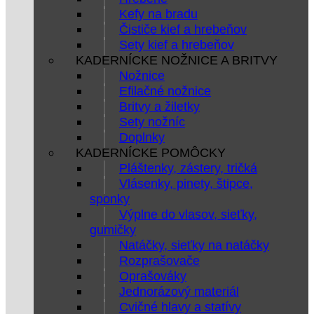
Kefy na bradu
Čističe kief a hrebeňov
Sety kief a hrebeňov
KADERNÍCKE NOŽNICE A BRITVY
Nožnice
Efilačné nožnice
Britvy a žiletky
Sety nožníc
Doplnky
KADERNÍCKE POMÔCKY
Pláštenky, zástery, tričká
Vlásenky, pinety, štipce,
sponky
Výplne do vlasov, sieťky,
gumičky
Natáčky, sieťky na natáčky
Rozprašovače
Oprašováky
Jednorázový materiál
Cvičné hlavy a statívy