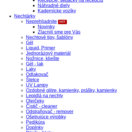
Recepcie, sedačky na recepciu
Náhradné diely
Kadernícke vozíky
Nechtárky
Neprehliadnite
Novinky
Zlacnili sme pre Vás
Nechtové tipy, šablóny
Gél
Liquid, Primer
Jednorázový materiál
Nožnice, kliešte
Gél - lak
Laky
Odlakovač
Štetce
UV Lampy
Ozdobné glitre, kamienky, prášky, kamienky
Lepidlá na nechty
Olejčeky
Čistič - cleaner
Odstraňovač - remover
Ošetrujúce výrobky
Pedikúra
Doplnky