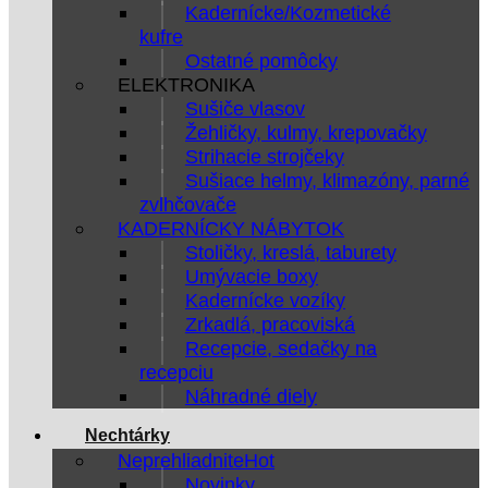
Kadernícke/Kozmetické
kufre
Ostatné pomôcky
ELEKTRONIKA
Sušiče vlasov
Žehličky, kulmy, krepovačky
Strihacie strojčeky
Sušiace helmy, klimazóny, parné
zvlhčovače
KADERNÍCKY NÁBYTOK
Stoličky, kreslá, taburety
Umývacie boxy
Kadernícke vozíky
Zrkadlá, pracoviská
Recepcie, sedačky na
recepciu
Náhradné diely
Nechtárky
Neprehliadnite
Novinky