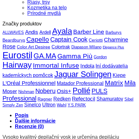
Riasy, trsy
Kozmetika na telo
Prírodné mydlá
Značky produktov
Ayala
Barber Line
Andis
Ardell
ALLWAVES
Barburys
Capello
Captain Cook
Charmine
Beardburys
Ceriotti
Rose
Color Art Desiree
Colortrak
Diapason MIlano
Elegance Plus
Eurostil
GA.MA
Gamma Più
Gordon
Hairway
Immortal Infuse
Indola
Iní dodávatelia
Jaguar Solingen
Kiepe
kaderníckych pomôcok
Matrix
Mila
L'Oréal Professionnel
Matador Professional
Pollié
Noberu
PULS
Osis+
Moser
Nishman
Professional
Refectocil
Redken
Shamuratov
Ragner
Sibel
Sinelco
Ultron
Wahl
Simply Zen
Y.S.PARK
Popis
Ďalšie informácie
Recenzie (0)
Vysoko kvalitný depilačný vosk je určenýna depiláciu