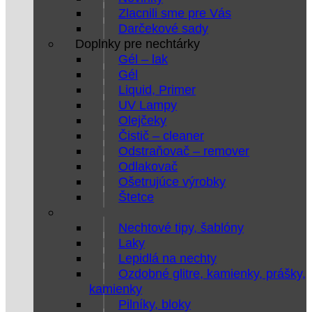
Zlacnili sme pre Vás
Darčekové sady
Doplnky pre nechtárky
Gél – lak
Gél
Liquid, Primer
UV Lampy
Olejčeky
Čistič – cleaner
Odstraňovač – remover
Odlakovač
Ošetrujúce výrobky
Štetce
Nechtové tipy, šablóny
Laky
Lepidlá na nechty
Ozdobné glitre, kamienky, prášky,
kamienky
Pilníky, bloky