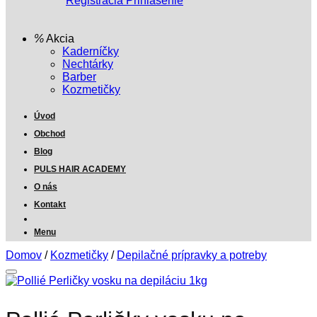
Registrácia
Prihlásenie
Akcia
Kaderníčky
Nechtárky
Barber
Kozmetičky
Úvod
Obchod
Blog
PULS HAIR ACADEMY
O nás
Kontakt
Menu
Domov
/
Kozmetičky
/
Depilačné prípravky a potreby