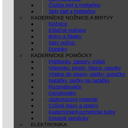
Čističe kief a hrebeňov
Sety kief a hrebeňov
KADERNÍCKE NOŽNICE A BRITVY
Nožnice
Efilačné nožnice
Britvy a žiletky
Sety nožníc
Doplnky
KADERNÍCKE POMÔCKY
Pláštenky, zástery, tričká
Vlásenky, pinety, štipce, sponky
Výplne do vlasov, sieťky, gumičky
Natáčky, sieťky na natáčky
Rozprašovače
Oprašováky
Jednorázový materiál
Cvičné hlavy a statívy
Kadernícke/Kozmetické kufre
Ostatné pomôcky
ELEKTRONIKA