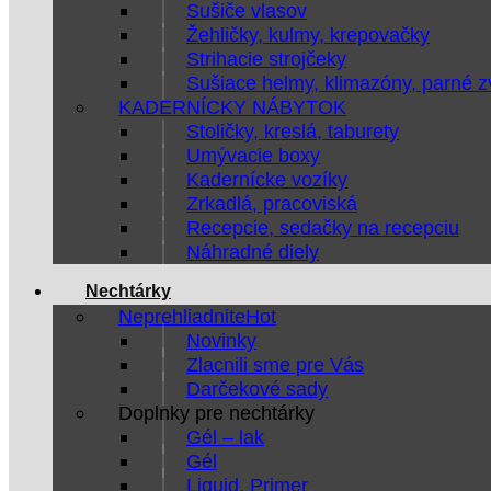
Sušiče vlasov
Žehličky, kulmy, krepovačky
Strihacie strojčeky
Sušiace helmy, klimazóny, parné 
KADERNÍCKY NÁBYTOK
Stoličky, kreslá, taburety
Umývacie boxy
Kadernícke vozíky
Zrkadlá, pracoviská
Recepcie, sedačky na recepciu
Náhradné diely
Nechtárky
Neprehliadnite
Novinky
Zlacnili sme pre Vás
Darčekové sady
Doplnky pre nechtárky
Gél – lak
Gél
Liquid, Primer