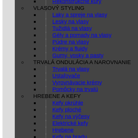
Rekonštrukčné kúry
VLASOVÝ STYLING
Laky a spreje na vlasy
Lesky na vlasy
Tužidlá na vlasy
Gély a pomady na vlasy
Púdre na vlasy
Krémy a fluidy
Gumy, vosky a pasty
TRVALÁ ONDULÁCIA A NAROVNANIE
Trvalá na vlasy
Ustaľovače
Vyrovnávacie krémy
Pomôcky na trvalú
HREBENE A KEFY
Kefy okrúhle
Kefy ploché
Kefy na výčesy
Elektrické kefy
Hrebene
Kefy na bradu