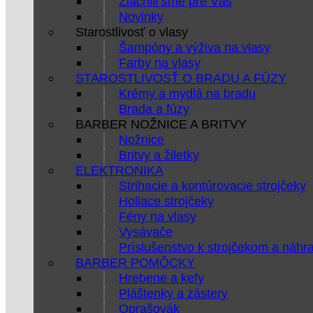
Zlacnili sme pre Vás
Novinky
Starostlivosť o vlasy
Šampóny a výživa na vlasy
Farby na vlasy
STAROSTLIVOSŤ O BRADU A FÚZY
Krémy a mydlá na bradu
Brada a fúzy
BARBER NOŽNICE A BRITVY
Nožnice
Britvy a žiletky
ELEKTRONIKA
Strihacie a kontúrovacie strojčeky
Holiace strojčeky
Fény na vlasy
Vysávače
Príslušenstvo k strojčekom a náhr
BARBER POMÔCKY
Hrebene a kefy
Pláštenky a zástery
Oprašovák