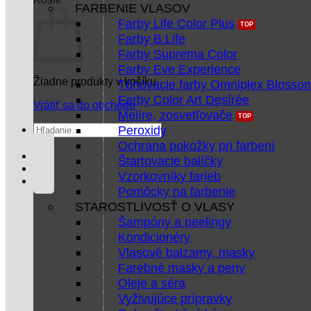
FARBENIE VLASOV
Farby Life Color Plus
Farby B.Life
Farby Suprema Color
Farby Eve Experience
Žiadne produkty v košíku.
Tónovacie farby Omniplex Blosso
Farby Color Art Desírée
Vrátiť sa do obchodu
Melíre, zosvetľovače
Hľadať:
Peroxidy
Ochrana pokožky pri farbení
Štartovacie balíčky
Vzorkovníky farieb
Pomôcky na farbenie
STAROSTLIVOSŤ O VLASY
Šampóny a peelingy
Kondicionéry
Vlasové balzamy, masky
Farebné masky a peny
Oleje a séra
Vyživujúce prípravky