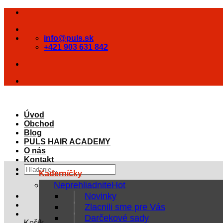
Skip
to
content
info@puls.sk
+421 903 631 842
Úvod
Obchod
Blog
PULS HAIR ACADEMY
O nás
Kontakt
Hľadať:
Kaderníčky
Neprehliadnite
Novinky
Zlacnili sme pre Vás
Darčekové sady
Košík