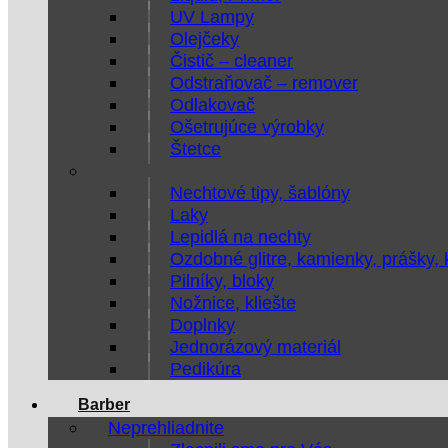
UV Lampy
Olejčeky
Čistič – cleaner
Odstraňovač – remover
Odlakovač
Ošetrujúce výrobky
Štetce
Nechtové tipy, šablóny
Laky
Lepidlá na nechty
Ozdobné glitre, kamienky, prášky,
Pilníky, bloky
Nožnice, kliešte
Doplnky
Jednorázový materiál
Pedikúra
Barber
Neprehliadnite