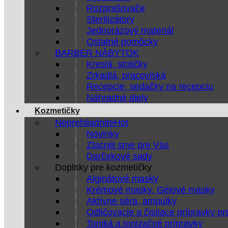
Rozprašovače
Sterilizátory
Jednorázový materiál
Ostatné pomôcky
BARBER NÁBYTOK
Kreslá, stoličky
Zrkadlá, pracoviská
Recepcie, sedačky na recepciu
Náhradné diely
Kozmetičky
Neprehliadnite
Novinky
Zlacnili sme pre Vás
Darčekové sady
Doplnky pre kozmetičky
Alginátové masky
Krémové masky, Gélové masky
Aktívne séra, ampulky
Odličovacie a čistiace prípravky pr
Toniká a tonizačné prípravky