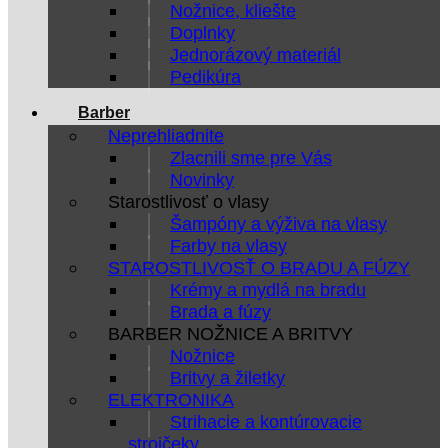
Nožnice, kliešte
Doplnky
Jednorázový materiál
Pedikúra
Barber
Neprehliadnite
Zlacnili sme pre Vás
Novinky
Starostlivosť o vlasy
Šampóny a výživa na vlasy
Farby na vlasy
STAROSTLIVOSŤ O BRADU A FÚZY
Krémy a mydlá na bradu
Brada a fúzy
BARBER NOŽNICE A BRITVY
Nožnice
Britvy a žiletky
ELEKTRONIKA
Strihacie a kontúrovacie
strojčeky