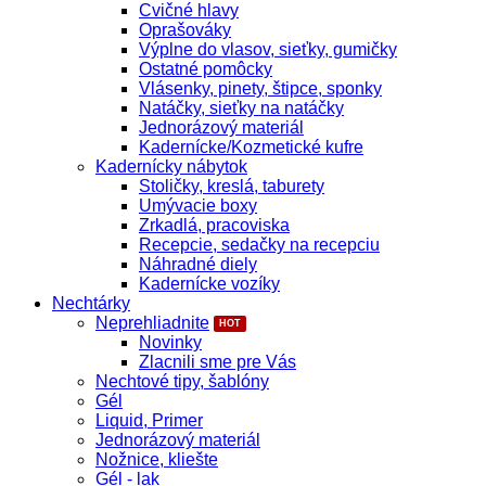
Cvičné hlavy
Oprašováky
Výplne do vlasov, sieťky, gumičky
Ostatné pomôcky
Vlásenky, pinety, štipce, sponky
Natáčky, sieťky na natáčky
Jednorázový materiál
Kadernícke/Kozmetické kufre
Kadernícky nábytok
Stoličky, kreslá, taburety
Umývacie boxy
Zrkadlá, pracoviska
Recepcie, sedačky na recepciu
Náhradné diely
Kadernícke vozíky
Nechtárky
Neprehliadnite
Novinky
Zlacnili sme pre Vás
Nechtové tipy, šablóny
Gél
Liquid, Primer
Jednorázový materiál
Nožnice, kliešte
Gél - lak