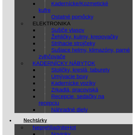
Kadernícke/Kozmetické
kufre
Ostatné pomôcky
ELEKTRONIKA
Sušiče vlasov
Žehličky, kulmy, krepovačky
Strihacie strojčeky
Sušiace helmy, klimazóny, parné
zvlhčovače
KADERNÍCKY NÁBYTOK
Stoličky, kreslá, taburety
Umývacie boxy
Kadernícke vozíky
Zrkadlá, pracoviská
Recepcie, sedačky na
recepciu
Náhradné diely
Nechtárky
Neprehliadnite
Novinky