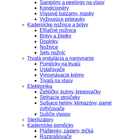
Šampóny a peelingy na vlasy
Kondicionéry
Vlasové balzamy, masky
Vyživujúce prípravky
Kadernícke nožnice a britvy
Efilačné nožnice
Britvy a žiletky
Doplnky
Nožnice
Sety nožníc
Trvalá ondulácia a narovnanie
Pomôcky na trvalú
Ustaľovače
Vyrovnávacie krémy
Trvalá na vlasy
Elektronika
Žehličky, kulmy, krepovačky
Strihacie strojčeky
Sušiace helmy, klimazóny, parné
zvlhčovače
Sušiče vlasov
Sterilizátory
Kadernícke pomôcky
Pláštenky, zástery, tričká
Rozprašovače