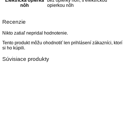
Elektrická opierka
bez opierky nôh, s elektrickou
nôh
opierkou nôh
Recenzie
Nikto zatiaľ nepridal hodnotenie.
Tento produkt môžu ohodnotiť len prihlásení zákazníci, ktorí
si ho kúpili.
Súvisiace produkty