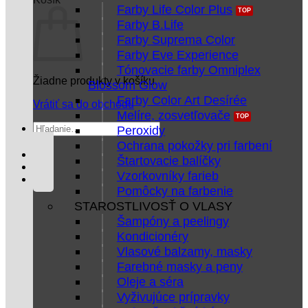
Farby Life Color Plus
Farby B.Life
Farby Suprema Color
Farby Eve Experience
Tónovacie farby Omniplex
Žiadne produkty v košíku.
Blossom Glow
Farby Color Art Desírée
Vrátiť sa do obchodu
Melíre, zosvetľovače
Hľadať:
Peroxidy
Ochrana pokožky pri farbení
Štartovacie balíčky
Vzorkovníky farieb
Pomôcky na farbenie
STAROSTLIVOSŤ O VLASY
Šampóny a peelingy
Kondicionéry
Vlasové balzamy, masky
Farebné masky a peny
Oleje a séra
Vyživujúce prípravky