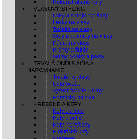
Rekonštrukčné kúry
VLASOVÝ STYLING
Laky a spreje na vlasy
Lesky na vlasy
Tužidlá na vlasy
Gély a pomady na vlasy
Púdre na vlasy
Krémy a fluidy
Gumy, vosky a pasty
TRVALÁ ONDULÁCIA A
NAROVNANIE
Trvalá na vlasy
Ustaľovače
Vyrovnávacie krémy
Pomôcky na trvalú
HREBENE A KEFY
Kefy okrúhle
Kefy ploché
Kefy na výčesy
Elektrické kefy
Hrebene