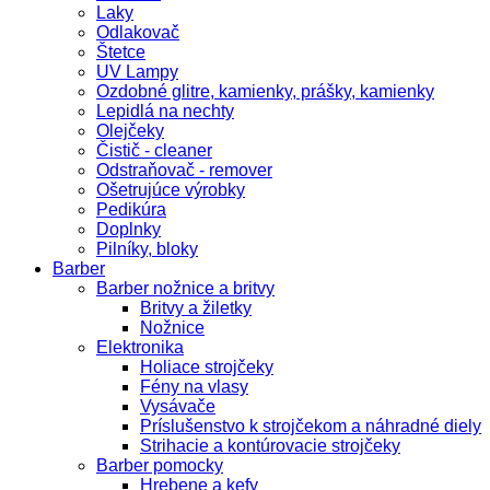
Laky
Odlakovač
Štetce
UV Lampy
Ozdobné glitre, kamienky, prášky, kamienky
Lepidlá na nechty
Olejčeky
Čistič - cleaner
Odstraňovač - remover
Ošetrujúce výrobky
Pedikúra
Doplnky
Pilníky, bloky
Barber
Barber nožnice a britvy
Britvy a žiletky
Nožnice
Elektronika
Holiace strojčeky
Fény na vlasy
Vysávače
Príslušenstvo k strojčekom a náhradné diely
Strihacie a kontúrovacie strojčeky
Barber pomocky
Hrebene a kefy