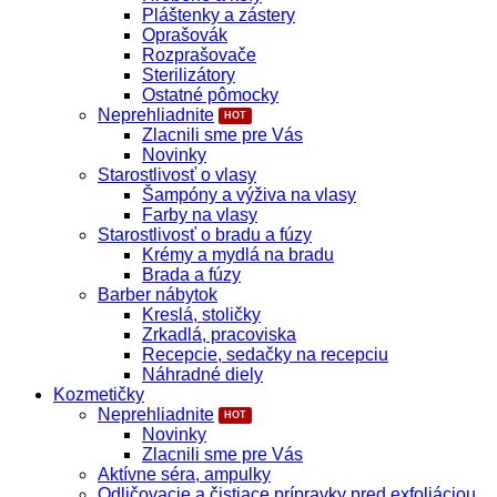
Pláštenky a zástery
Oprašovák
Rozprašovače
Sterilizátory
Ostatné pômocky
Neprehliadnite
Zlacnili sme pre Vás
Novinky
Starostlivosť o vlasy
Šampóny a výživa na vlasy
Farby na vlasy
Starostlivosť o bradu a fúzy
Krémy a mydlá na bradu
Brada a fúzy
Barber nábytok
Kreslá, stoličky
Zrkadlá, pracoviska
Recepcie, sedačky na recepciu
Náhradné diely
Kozmetičky
Neprehliadnite
Novinky
Zlacnili sme pre Vás
Aktívne séra, ampulky
Odličovacie a čistiace prípravky pred exfoliáciou