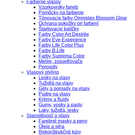
Farbenie vlasov
Vzorkovníky farieb
Pomôcky na farbenie
Tónovacie farby Omniplex Blossom Glow
Ochrana pokožky pri farbení
Štartovacie balíčky
Farby Color Art Desírée
Farby Eve Experience
Farby Life Color Plus
Farby B.Life
Farby Suprema Color
Melíre, zosvetľovače
Peroxidy
Vlasový styling
Lesky na vlasy
Tužidlá na vlasy
Gély a pomady na vlasy
Púdre na vlasy
Krémy a fluidy
Gumy, vosky a pasty
Laky, tužidlá, lesky
Starostlivosť o vlasy
Farebné masky a peny
Oleje a séra
Rekonštrukčné kúry