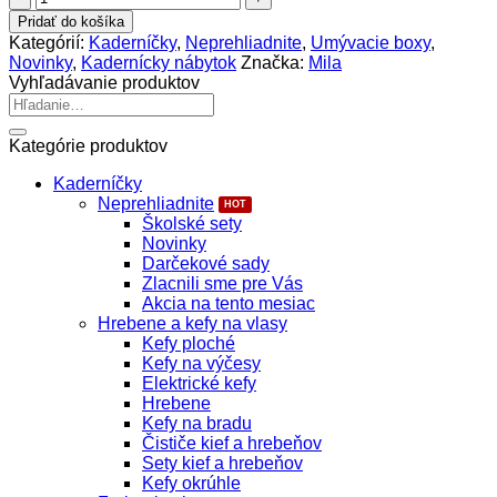
Mila
Pridať do košíka
Espania
Kategórií:
Kaderníčky
,
Neprehliadnite
,
Umývacie boxy
,
Umývací
Novinky
,
Kadernícky nábytok
Značka:
Mila
box
Vyhľadávanie produktov
Hľadať:
Kategórie produktov
Kaderníčky
Neprehliadnite
Školské sety
Novinky
Darčekové sady
Zlacnili sme pre Vás
Akcia na tento mesiac
Hrebene a kefy na vlasy
Kefy ploché
Kefy na výčesy
Elektrické kefy
Hrebene
Kefy na bradu
Čističe kief a hrebeňov
Sety kief a hrebeňov
Kefy okrúhle