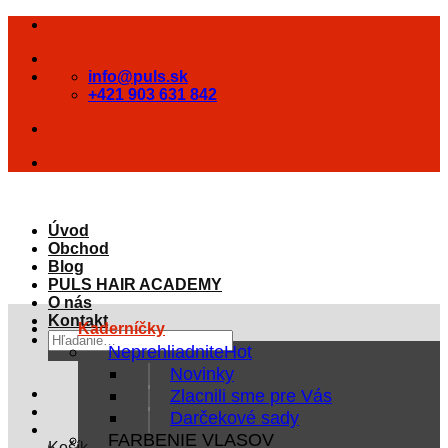
Skip
to
content
info@puls.sk
+421 903 631 842
Úvod
Obchod
Blog
PULS HAIR ACADEMY
O nás
Kontakt
Kaderníčky
Hľadať:
Neprehliadnite
Novinky
Zlacnili sme pre Vás
Darčekové sady
FARBENIE VLASOV
Košík