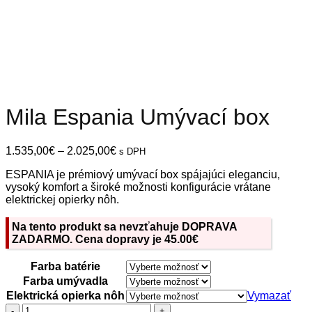
Mila Espania Umývací box
Price
1.535,00
€
–
2.025,00
€
s DPH
range:
ESPANIA je prémiový umývací box spájajúci eleganciu,
1.535,00€
vysoký komfort a široké možnosti konfigurácie vrátane
through
elektrickej opierky nôh.
2.025,00€
Na tento produkt sa nevzťahuje DOPRAVA
ZADARMO. Cena dopravy je 45.00€
Farba batérie
Farba umývadla
Elektrická opierka nôh
Vymazať
množstvo