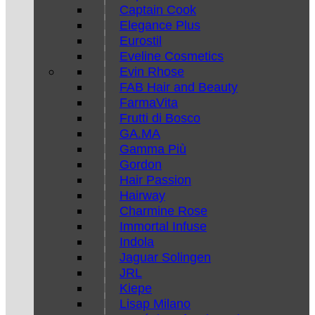
Captain Cook
Elegance Plus
Eurostil
Eveline Cosmetics
Evin Rhose
FAB Hair and Beauty
FarmaVita
Frutti di Bosco
GA.MA
Gamma Più
Gordon
Hair Passion
Hairway
Charmine Rose
Immortal Infuse
Indola
Jaguar Solingen
JRL
Kiepe
Lisap Milano