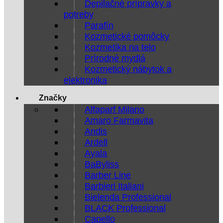
Depilačné prípravky a
potreby
Parafín
Kozmetické pomôcky
Kozmetika na telo
Prírodné mydlá
Kozmetický nábytok a
elektronika
Značky
Alfaparf Milano
Amaro Farmavita
Andis
Ardell
Ayala
BaByliss
Barber Line
Barbieri Italiani
Bielenda Professional
BLACK Professional
Capello