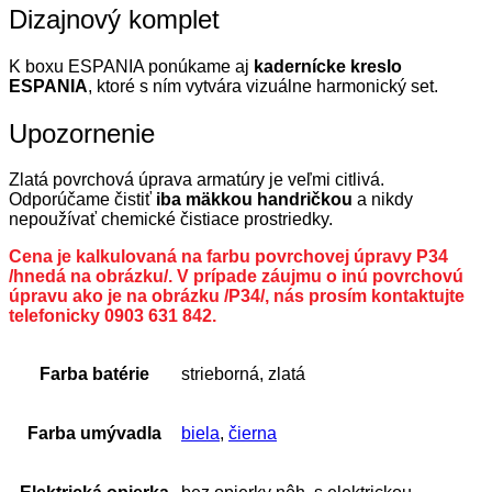
Dizajnový komplet
K boxu ESPANIA ponúkame aj
kadernícke kreslo
ESPANIA
, ktoré s ním vytvára vizuálne harmonický set.
Upozornenie
Zlatá povrchová úprava armatúry je veľmi citlivá.
Odporúčame čistiť
iba mäkkou handričkou
a nikdy
nepoužívať chemické čistiace prostriedky.
Cena je kalkulovaná na farbu povrchovej úpravy P34
/hnedá na obrázku/. V prípade záujmu o inú povrchovú
úpravu ako je na obrázku /P34/, nás prosím kontaktujte
telefonicky 0903 631 842.
Farba batérie
strieborná, zlatá
Farba umývadla
biela
,
čierna