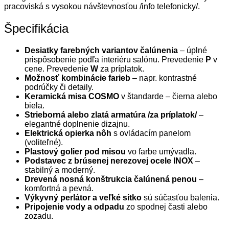
pracoviská s vysokou návštevnosťou /info telefonicky/.
Špecifikácia
Desiatky farebných variantov čalúnenia
– úplné
prispôsobenie podľa interiéru salónu.
Prevedenie
P
v
cene. Prevedenie
W
za príplatok.
Možnosť kombinácie farieb
– napr. kontrastné
podrúčky či detaily.
Keramická misa COSMO
v štandarde – čierna alebo
biela.
Strieborná alebo zlatá armatúra /za príplatok/
–
elegantné doplnenie dizajnu.
Elektrická opierka nôh
s ovládacím panelom
(voliteľné).
Plastový golier pod misou
vo farbe umývadla.
Podstavec z brúsenej nerezovej ocele INOX
–
stabilný a moderný.
Drevená nosná konštrukcia čalúnená penou
–
komfortná a pevná.
Výkyvný perlátor a veľké sitko
sú súčasťou balenia.
Pripojenie vody a odpadu
zo spodnej časti alebo
zozadu.