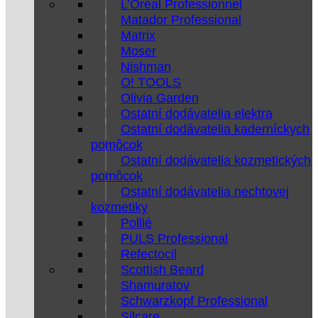
L’Oréal Professionnel
Matador Professional
Matrix
Moser
Nishman
O! TOOLS
Olivia Garden
Ostatní dodávatelia elektra
Ostatní dodávatelia kaderníckych
pomôcok
Ostatní dodávatelia kozmetických
pomôcok
Ostatní dodávatelia nechtovej
kozmetiky
Pollié
PULS Professional
Refectocil
Scottish Beard
Shamuratov
Schwarzkopf Professional
Silcare