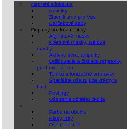
Neprehliadnite
Novinky
Zlacnili sme pre Vás
Darčekové sady
Doplnky pre kozmetičky
Alginátové masky
Krémové masky, Gélové
masky
Aktívne séra, ampulky
Odličovacie a čistiace prípravky
pred exfoliáciou
Toniká a tonizačné prípravky
Špeciálne ošetrujúce krémy a
fluid
Peelingy
Ošetrenie očného okolia
Farba na obočie
Riasy, trsy
Ošetrenie rúk