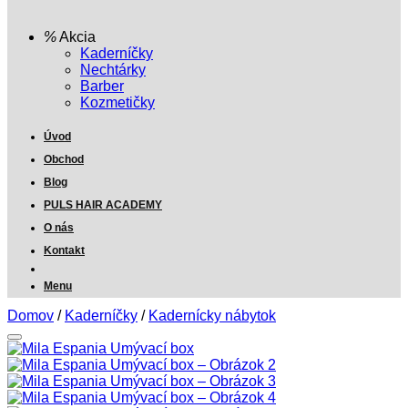
Akcia
Kaderníčky
Nechtárky
Barber
Kozmetičky
Úvod
Obchod
Blog
PULS HAIR ACADEMY
O nás
Kontakt
Menu
Domov
/
Kaderníčky
/
Kadernícky nábytok