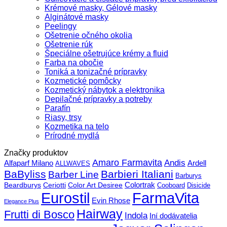
Krémové masky, Gélové masky
Alginátové masky
Peelingy
Ošetrenie očného okolia
Ošetrenie rúk
Špeciálne ošetrujúce krémy a fluid
Farba na obočie
Toniká a tonizačné prípravky
Kozmetické pomôcky
Kozmetický nábytok a elektronika
Depilačné prípravky a potreby
Parafín
Riasy, trsy
Kozmetika na telo
Prírodné mydlá
Značky produktov
Amaro Farmavita
Andis
Alfaparf Milano
Ardell
ALLWAVES
BaByliss
Barbieri Italiani
Barber Line
Barburys
Beardburys
Ceriotti
Color Art Desiree
Colortrak
Cooboard
Disicide
FarmaVita
Eurostil
Evin Rhose
Elegance Plus
Hairway
Frutti di Bosco
Indola
Iní dodávatelia