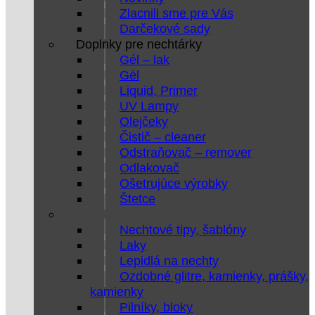
Zlacnili sme pre Vás
Darčekové sady
Doplnky pre nechtárky
Gél – lak
Gél
Liquid, Primer
UV Lampy
Olejčeky
Čistič – cleaner
Odstraňovač – remover
Odlakovač
Ošetrujúce výrobky
Štetce
Nechtové tipy, šablóny
Laky
Lepidlá na nechty
Ozdobné glitre, kamienky, prášky,
kamienky
Pilníky, bloky