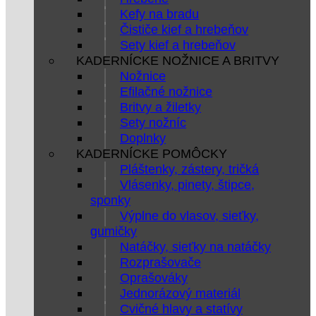
Kefy na bradu
Čističe kief a hrebeňov
Sety kief a hrebeňov
KADERNÍCKE NOŽNICE A BRITVY
Nožnice
Efilačné nožnice
Britvy a žiletky
Sety nožníc
Doplnky
KADERNÍCKE POMÔCKY
Pláštenky, zástery, tričká
Vlásenky, pinety, štipce,
sponky
Výplne do vlasov, sieťky,
gumičky
Natáčky, sieťky na natáčky
Rozprašovače
Oprašováky
Jednorázový materiál
Cvičné hlavy a statívy