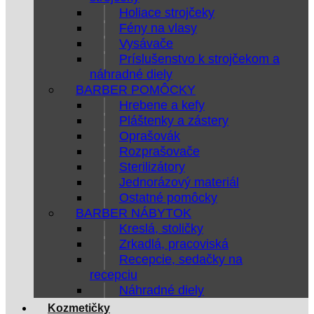
Holiace strojčeky
Fény na vlasy
Vysávače
Príslušenstvo k strojčekom a
náhradné diely
BARBER POMÔCKY
Hrebene a kefy
Pláštenky a zástery
Oprašovák
Rozprašovače
Sterilizátory
Jednorázový materiál
Ostatné pomôcky
BARBER NÁBYTOK
Kreslá, stoličky
Zrkadlá, pracoviská
Recepcie, sedačky na
recepciu
Náhradné diely
Kozmetičky