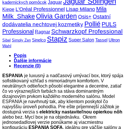
Jaguar Solingen
Jaguar
kaderníckych pomôcok
Mila
L'Oréal Professionnel
Lisap Milano
Kiepe
Olivia Garden
Milk_Shake
Ostatní
Osis+
Pollié
PULS
dodávatelia nechtovej kozmetiky
Schwarzkopf Professional
Professional
Ragnar
Stapiz
Super Salon
Sinelco
Tassel
Ultron
Sibel
Simply Zen
Wahl
Popis
Ďalšie informácie
Recenzie (0)
ESPANIA
je luxusný a nadčasový umývací box, ktorý spája
sofistikovaný vzhľad s mimoriadnym komfortom.
V
neutrálnych odtieňoch pôsobí elegantne a decentne, zatiaľ
čo vo výraznejších farbách sa stáva dominantným
dizajnovým prvkom každého moderného salónu.
Model
ESPANIA je navrhnutý tak, aby klientom poskytol čo
najvyššiu úroveň pohodlia.
Pre ešte príjemnejší zážitok je
dostupná verzia s
elektricky nastaviteľnou opierkou nôh
alebo bez. Mycí box je na objednávku.
Okrem
jednosedadlovej verzie ponúkame aj viacmiestnu
konfiguráciu
ESPANIA SOFA
, ideálnu pre väčšie salóny a