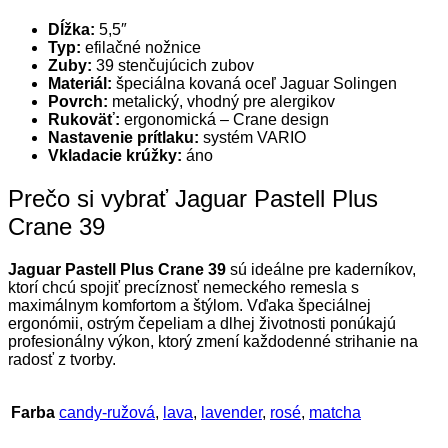
Dĺžka:
5,5″
Typ:
efilačné nožnice
Zuby:
39 stenčujúcich zubov
Materiál:
špeciálna kovaná oceľ Jaguar Solingen
Povrch:
metalický, vhodný pre alergikov
Rukoväť:
ergonomická – Crane design
Nastavenie prítlaku:
systém VARIO
Vkladacie krúžky:
áno
Prečo si vybrať Jaguar Pastell Plus
Crane 39
Jaguar Pastell Plus Crane 39
sú ideálne pre kaderníkov,
ktorí chcú spojiť
precíznosť nemeckého remesla s
maximálnym komfortom a štýlom.
Vďaka špeciálnej
ergonómii, ostrým čepeliam a dlhej životnosti
ponúkajú
profesionálny výkon, ktorý zmení každodenné strihanie na
radosť z tvorby.
Farba
candy-ružová
,
lava
,
lavender
,
rosé
,
matcha