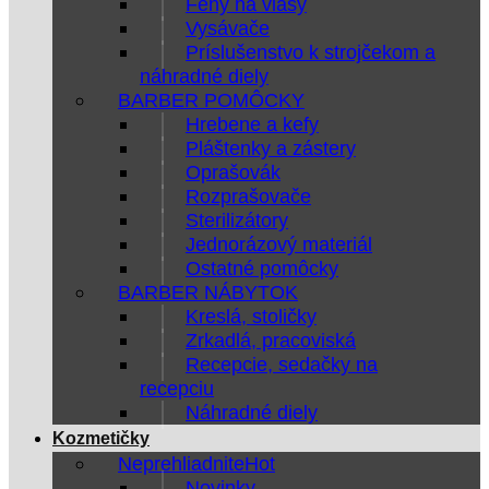
Fény na vlasy
Vysávače
Príslušenstvo k strojčekom a
náhradné diely
BARBER POMÔCKY
Hrebene a kefy
Pláštenky a zástery
Oprašovák
Rozprašovače
Sterilizátory
Jednorázový materiál
Ostatné pomôcky
BARBER NÁBYTOK
Kreslá, stoličky
Zrkadlá, pracoviská
Recepcie, sedačky na
recepciu
Náhradné diely
Kozmetičky
Neprehliadnite
Novinky