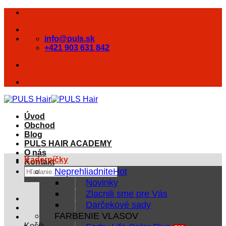
Skip
to
content
info@puls.sk
+421 903 631 842
Úvod
Obchod
Blog
PULS HAIR ACADEMY
O nás
Kaderníčky
Kontakt
Hľadať:
Neprehliadnite
Novinky
Zlacnili sme pre Vás
Darčekové sady
FARBENIE VLASOV
Košík