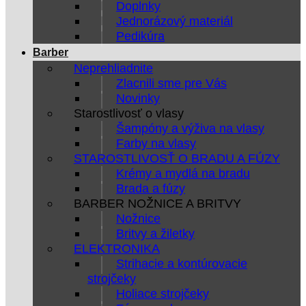
Doplnky
Jednorázový materiál
Pedikúra
Barber
Neprehliadnite
Zlacnili sme pre Vás
Novinky
Starostlivosť o vlasy
Šampóny a výživa na vlasy
Farby na vlasy
STAROSTLIVOSŤ O BRADU A FÚZY
Krémy a mydlá na bradu
Brada a fúzy
BARBER NOŽNICE A BRITVY
Nožnice
Britvy a žiletky
ELEKTRONIKA
Strihacie a kontúrovacie
strojčeky
Holiace strojčeky