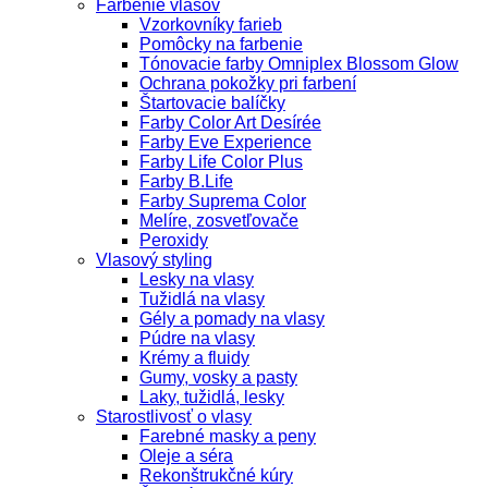
Farbenie vlasov
Vzorkovníky farieb
Pomôcky na farbenie
Tónovacie farby Omniplex Blossom Glow
Ochrana pokožky pri farbení
Štartovacie balíčky
Farby Color Art Desírée
Farby Eve Experience
Farby Life Color Plus
Farby B.Life
Farby Suprema Color
Melíre, zosvetľovače
Peroxidy
Vlasový styling
Lesky na vlasy
Tužidlá na vlasy
Gély a pomady na vlasy
Púdre na vlasy
Krémy a fluidy
Gumy, vosky a pasty
Laky, tužidlá, lesky
Starostlivosť o vlasy
Farebné masky a peny
Oleje a séra
Rekonštrukčné kúry