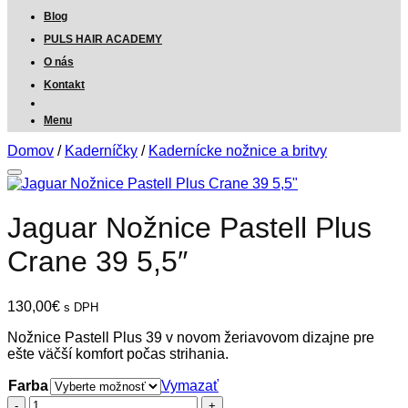
Blog
PULS HAIR ACADEMY
O nás
Kontakt
Menu
Domov
/
Kaderníčky
/
Kadernícke nožnice a britvy
Jaguar Nožnice Pastell Plus
Crane 39 5,5″
130,00
€
s DPH
Nožnice Pastell Plus 39 v novom žeriavovom dizajne pre
ešte väčší komfort počas strihania.
Farba
Vymazať
množstvo