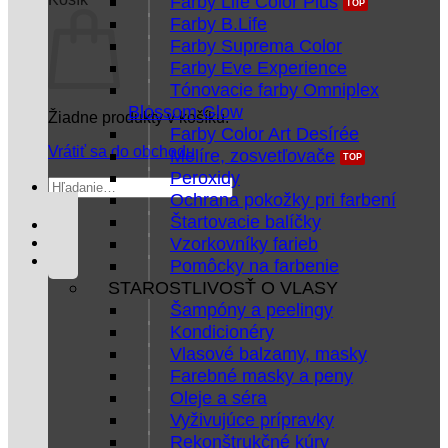
Farby Life Color Plus
Farby B.Life
Farby Suprema Color
Farby Eve Experience
Tónovacie farby Omniplex
Blossom Glow
Žiadne produkty v košíku.
Farby Color Art Desírée
Vrátiť sa do obchodu
Melíre, zosvetľovače
Peroxidy
Hľadať:
Ochrana pokožky pri farbení
Štartovacie balíčky
Vzorkovníky farieb
Pomôcky na farbenie
STAROSTLIVOSŤ O VLASY
Šampóny a peelingy
Kondicionéry
Vlasové balzamy, masky
Farebné masky a peny
Oleje a séra
Vyživujúce prípravky
Rekonštrukčné kúry