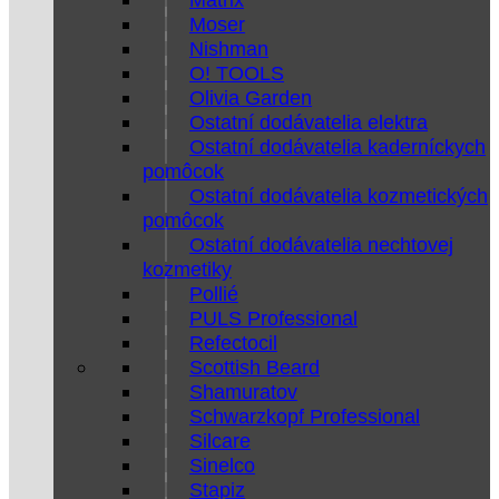
Moser
Nishman
O! TOOLS
Olivia Garden
Ostatní dodávatelia elektra
Ostatní dodávatelia kaderníckych
pomôcok
Ostatní dodávatelia kozmetických
pomôcok
Ostatní dodávatelia nechtovej
kozmetiky
Pollié
PULS Professional
Refectocil
Scottish Beard
Shamuratov
Schwarzkopf Professional
Silcare
Sinelco
Stapiz