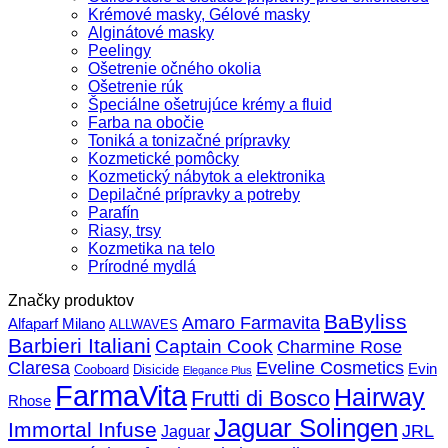
Krémové masky, Gélové masky
Alginátové masky
Peelingy
Ošetrenie očného okolia
Ošetrenie rúk
Špeciálne ošetrujúce krémy a fluid
Farba na obočie
Toniká a tonizačné prípravky
Kozmetické pomôcky
Kozmetický nábytok a elektronika
Depilačné prípravky a potreby
Parafín
Riasy, trsy
Kozmetika na telo
Prírodné mydlá
Značky produktov
BaByliss
Amaro Farmavita
Alfaparf Milano
ALLWAVES
Barbieri Italiani
Captain Cook
Charmine Rose
Claresa
Eveline Cosmetics
Evin
Cooboard
Disicide
Elegance Plus
FarmaVita
Hairway
Frutti di Bosco
Rhose
Jaguar Solingen
Immortal Infuse
JRL
Jaguar