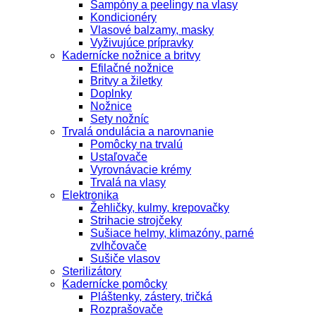
Šampóny a peelingy na vlasy
Kondicionéry
Vlasové balzamy, masky
Vyživujúce prípravky
Kadernícke nožnice a britvy
Efilačné nožnice
Britvy a žiletky
Doplnky
Nožnice
Sety nožníc
Trvalá ondulácia a narovnanie
Pomôcky na trvalú
Ustaľovače
Vyrovnávacie krémy
Trvalá na vlasy
Elektronika
Žehličky, kulmy, krepovačky
Strihacie strojčeky
Sušiace helmy, klimazóny, parné
zvlhčovače
Sušiče vlasov
Sterilizátory
Kadernícke pomôcky
Pláštenky, zástery, tričká
Rozprašovače