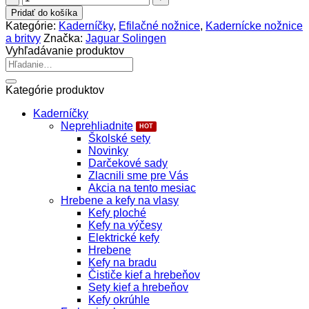
Jaguar
Pridať do košíka
Nožnice
Kategórie:
Kaderníčky
,
Efilačné nožnice
,
Kadernícke nožnice
Pastell
a britvy
Značka:
Jaguar Solingen
Plus
Vyhľadávanie produktov
Crane
Hľadať:
39
5,5"
Kategórie produktov
Kaderníčky
Neprehliadnite
Školské sety
Novinky
Darčekové sady
Zlacnili sme pre Vás
Akcia na tento mesiac
Hrebene a kefy na vlasy
Kefy ploché
Kefy na výčesy
Elektrické kefy
Hrebene
Kefy na bradu
Čističe kief a hrebeňov
Sety kief a hrebeňov
Kefy okrúhle