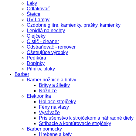
Laky
Odlakovač
Štetce
UV Lampy
Ozdobné glitre, kamienky, prášky, kamienky
Lepidlá na nechty
Olejčeky
Čistič - cleaner
Odstraňovač - remover
Ošetrujúce výrobky
Pedikúra
Doplnky
Pilníky, bloky
Barber
Barber nožnice a britvy
Britvy a žiletky
Nožnice
Elektronika
Holiace strojčeky
Fény na vlasy
Vysávače
Príslušenstvo k strojčekom a náhradné diely
Strihacie a kontúrovacie strojčeky
Barber pomocky
Hrebene a kefy