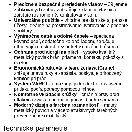
Precízne a bezpečné preriedenie vlasov
– 39 jemne
zúbkovaných zubov zabraňuje skĺznutiu vlasov a
zaisťuje rovnomerný, kontrolovaný strih.
Univerzálne použitie
– vhodné pre dámske aj pánske
účesy, ideálne na prestrihávanie, tvarovanie a pridanie
štruktúry.
Výnimočne ostré a odolné čepele
– špeciálna
kovaná oceľ, dodatočne kalená ľadom, zaručuje
dlhotrvajúcu ostrosť bez potreby častého brúsenia.
Ochrana proti alergii na nikel
– vysoko kvalitný
metalický povlak bráni priamemu kontaktu pokožky s
oceľou.
Ergonomická rukoväť v tvare žeriava (Crane)
–
znižuje únavu ruky a zápästia, poskytuje prirodzený
komfort pri práci.
Systém VARIO
– umožňuje jednoduché nastavenie
prítlaku podľa potreby pomocou mince.
Komfortné vkladacie krúžky
– chránia prsty pred
otlakmi a zvyšujú pohodlie počas dlhého strihania.
Moderný dizajn a farebná rozmanitosť
– matný
metalický povrch a viacero atraktívnych farebných
prevedení pre osobitý štýl.
Technické parametre