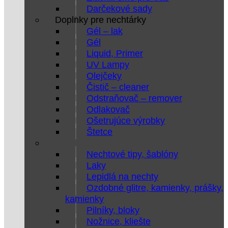
Darčekové sady
Doplnky pre nechtárky
Gél – lak
Gél
Liquid, Primer
UV Lampy
Olejčeky
Čistič – cleaner
Odstraňovač – remover
Odlakovač
Ošetrujúce výrobky
Štetce
Nechtové tipy, šablóny
Laky
Lepidlá na nechty
Ozdobné glitre, kamienky, prášky,
kamienky
Pilníky, bloky
Nožnice, kliešte