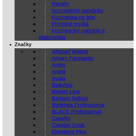
Parafín
Kozmetické pomôcky
Kozmetika na telo
Prírodné mydlá
Kozmetický nábytok a
elektronika
Značky
Alfaparf Milano
Amaro Farmavita
Andis
Ardell
Ayala
BaByliss
Barber Line
Barbieri Italiani
Bielenda Professional
BLACK Professional
Capello
Captain Cook
Elegance Plus