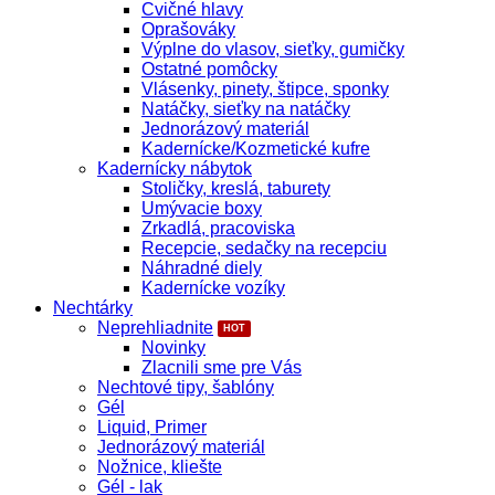
Cvičné hlavy
Oprašováky
Výplne do vlasov, sieťky, gumičky
Ostatné pomôcky
Vlásenky, pinety, štipce, sponky
Natáčky, sieťky na natáčky
Jednorázový materiál
Kadernícke/Kozmetické kufre
Kadernícky nábytok
Stoličky, kreslá, taburety
Umývacie boxy
Zrkadlá, pracoviska
Recepcie, sedačky na recepciu
Náhradné diely
Kadernícke vozíky
Nechtárky
Neprehliadnite
Novinky
Zlacnili sme pre Vás
Nechtové tipy, šablóny
Gél
Liquid, Primer
Jednorázový materiál
Nožnice, kliešte
Gél - lak