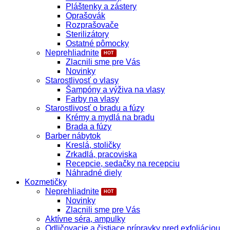
Pláštenky a zástery
Oprašovák
Rozprašovače
Sterilizátory
Ostatné pômocky
Neprehliadnite
Zlacnili sme pre Vás
Novinky
Starostlivosť o vlasy
Šampóny a výživa na vlasy
Farby na vlasy
Starostlivosť o bradu a fúzy
Krémy a mydlá na bradu
Brada a fúzy
Barber nábytok
Kreslá, stoličky
Zrkadlá, pracoviska
Recepcie, sedačky na recepciu
Náhradné diely
Kozmetičky
Neprehliadnite
Novinky
Zlacnili sme pre Vás
Aktívne séra, ampulky
Odličovacie a čistiace prípravky pred exfoliáciou