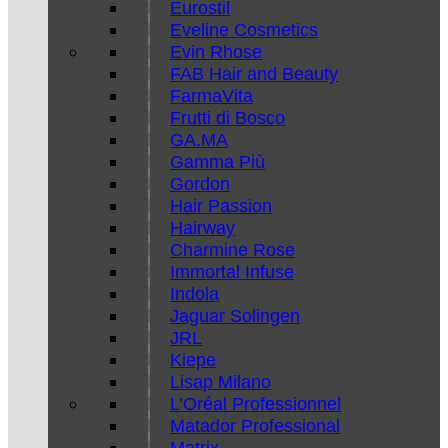
Eurostil
Eveline Cosmetics
Evin Rhose
FAB Hair and Beauty
FarmaVita
Frutti di Bosco
GA.MA
Gamma Più
Gordon
Hair Passion
Hairway
Charmine Rose
Immortal Infuse
Indola
Jaguar Solingen
JRL
Kiepe
Lisap Milano
L’Oréal Professionnel
Matador Professional
Matrix