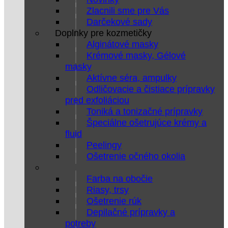
Zlacnili sme pre Vás
Darčekové sady
Doplnky pre kozmetičky
Alginátové masky
Krémové masky, Gélové
masky
Aktívne séra, ampulky
Odličovacie a čistiace prípravky
pred exfoliáciou
Toniká a tonizačné prípravky
Špeciálne ošetrujúce krémy a
fluid
Peelingy
Ošetrenie očného okolia
Farba na obočie
Riasy, trsy
Ošetrenie rúk
Depilačné prípravky a
potreby