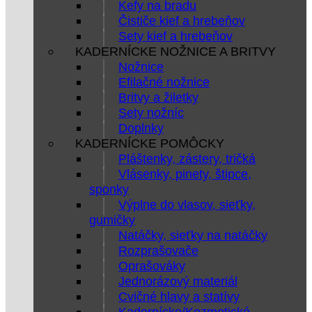
Kefy na bradu
Čističe kief a hrebeňov
Sety kief a hrebeňov
KADERNÍCKE NOŽNICE A BRITVY
Nožnice
Efilačné nožnice
Britvy a žiletky
Sety nožníc
Doplnky
KADERNÍCKE POMÔCKY
Pláštenky, zástery, tričká
Vlásenky, pinety, štipce,
sponky
Výplne do vlasov, sieťky,
gumičky
Natáčky, sieťky na natáčky
Rozprašovače
Oprašováky
Jednorázový materiál
Cvičné hlavy a statívy
Kadernícke/Kozmetické