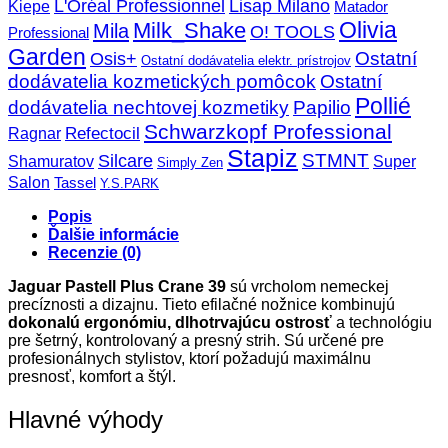
L'Oréal Professionnel
Lisap Milano
Kiepe
Matador
Olivia
Milk_Shake
Mila
O! TOOLS
Professional
Garden
Ostatní
Osis+
Ostatní dodávatelia elektr. prístrojov
dodávatelia kozmetických pomôcok
Ostatní
Pollié
dodávatelia nechtovej kozmetiky
Papilio
Schwarzkopf Professional
Refectocil
Ragnar
Stapiz
STMNT
Silcare
Super
Shamuratov
Simply Zen
Salon
Tassel
Y.S.PARK
Popis
Ďalšie informácie
Recenzie (0)
Jaguar Pastell Plus Crane 39
sú vrcholom nemeckej
precíznosti a dizajnu. Tieto efilačné nožnice kombinujú
dokonalú ergonómiu, dlhotrvajúcu ostrosť
a technológiu
pre šetrný, kontrolovaný a presný strih. Sú určené pre
profesionálnych stylistov, ktorí požadujú maximálnu
presnosť, komfort a štýl.
Hlavné výhody