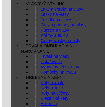
VLASOVÝ STYLING
Laky a spreje na vlasy
Lesky na vlasy
Tužidlá na vlasy
Gély a pomady na vlasy
Púdre na vlasy
Krémy a fluidy
Gumy, vosky a pasty
TRVALÁ ONDULÁCIA A
NAROVNANIE
Trvalá na vlasy
Ustaľovače
Vyrovnávacie krémy
Pomôcky na trvalú
HREBENE A KEFY
Kefy okrúhle
Kefy ploché
Kefy na výčesy
Elektrické kefy
Hrebene