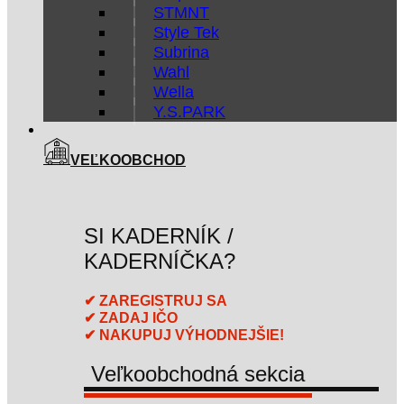
STMNT
Style Tek
Subrina
Wahl
Wella
Y.S.PARK
VEĽKOOBCHOD
SI KADERNÍK /
KADERNÍČKA?
✔ ZAREGISTRUJ SA
✔ ZADAJ IČO
✔ NAKUPUJ VÝHODNEJŠIE!
Veľkoobchodná sekcia