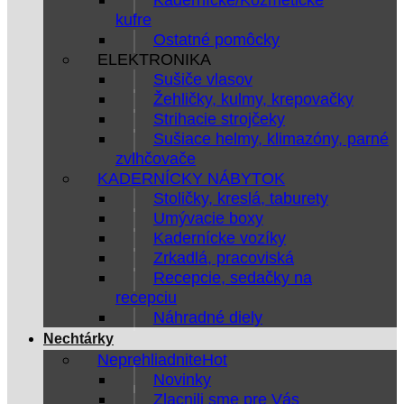
kufre
Ostatné pomôcky
ELEKTRONIKA
Sušiče vlasov
Žehličky, kulmy, krepovačky
Strihacie strojčeky
Sušiace helmy, klimazóny, parné
zvlhčovače
KADERNÍCKY NÁBYTOK
Stoličky, kreslá, taburety
Umývacie boxy
Kadernícke vozíky
Zrkadlá, pracoviská
Recepcie, sedačky na
recepciu
Náhradné diely
Nechtárky
Neprehliadnite
Novinky
Zlacnili sme pre Vás