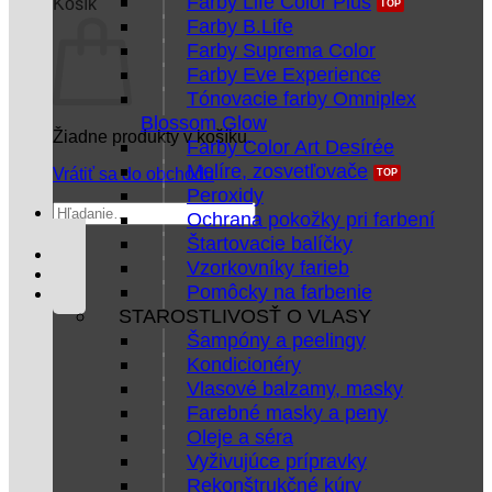
Farby Life Color Plus
Košík
Farby B.Life
Farby Suprema Color
Farby Eve Experience
Tónovacie farby Omniplex
Blossom Glow
Žiadne produkty v košíku.
Farby Color Art Desírée
Melíre, zosvetľovače
Vrátiť sa do obchodu
Peroxidy
Hľadať:
Ochrana pokožky pri farbení
Štartovacie balíčky
Vzorkovníky farieb
Pomôcky na farbenie
STAROSTLIVOSŤ O VLASY
Šampóny a peelingy
Kondicionéry
Vlasové balzamy, masky
Farebné masky a peny
Oleje a séra
Vyživujúce prípravky
Rekonštrukčné kúry