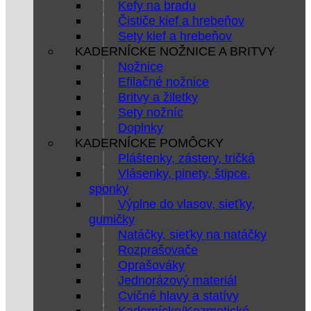
Kefy na bradu
Čističe kief a hrebeňov
Sety kief a hrebeňov
KADERNÍCKE NOŽNICE A BRITVY
Nožnice
Efilačné nožnice
Britvy a žiletky
Sety nožníc
Doplnky
KADERNÍCKE POMÔCKY
Pláštenky, zástery, tričká
Vlásenky, pinety, štipce,
sponky
Výplne do vlasov, sieťky,
gumičky
Natáčky, sieťky na natáčky
Rozprašovače
Oprašováky
Jednorázový materiál
Cvičné hlavy a statívy
Kadernícke/Kozmetické