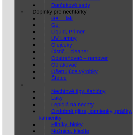
Darčekové sady
Doplnky pre nechtárky
Gél – lak
Gél
Liquid, Primer
UV Lampy
Olejčeky
Čistič – cleaner
Odstraňovač – remover
Odlakovač
Ošetrujúce výrobky
Štetce
Nechtové tipy, šablóny
Laky
Lepidlá na nechty
Ozdobné glitre, kamienky, prášky,
kamienky
Pilníky, bloky
Nožnice, kliešte