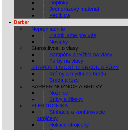
Doplnky
Jednorázový materiál
Pedikúra
Barber
Neprehliadnite
Zlacnili sme pre Vás
Novinky
Starostlivosť o vlasy
Šampóny a výživa na vlasy
Farby na vlasy
STAROSTLIVOSŤ O BRADU A FÚZY
Krémy a mydlá na bradu
Brada a fúzy
BARBER NOŽNICE A BRITVY
Nožnice
Britvy a žiletky
ELEKTRONIKA
Strihacie a kontúrovacie
strojčeky
Holiace strojčeky