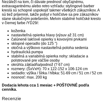
Nezáleží na tom, či dávate prednosť obyčajnému,
extravagantnému alebo retro vzhľadu: stylingové barber
kreslá sú schopné uspokojiť takmer všetkých zákazníkov. A
sú tiež príjemné, takže pobyt v holičstve sa pre zákazníkov
stane skutočným potešením. Melvin stabilné holičské kreslo
v čiernej farbe /YD29/:
koženka
nastaviteľná opierka hlavy (výsuv až 31 cm)
čalúnené lakťové opierky s kovovými prvkami
sklopné operadlo (do 125 °)
otočná a výškovo nastaviteľná poloha sedenia
hydraulická pumpa
stabilná a variabilná opierka nohy: skladacie a
polstrované pre väčšie osoby
okrúhla základňa/podnož (? 67 cm)
rozmery: (ŠxVxH): 70 x 122-152 x 106-124 cm
sedadlo: výška / šírka / hĺbka: 51-69 cm / 51 cm / 52 cm
nosnosť: max. 200 kg
Dodacia lehota cca 1 mesiac + POŠTOVNÉ podľa
cenníka.
Recenzie