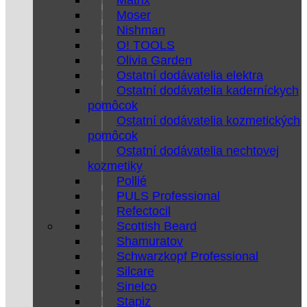
Moser
Nishman
O! TOOLS
Olivia Garden
Ostatní dodávatelia elektra
Ostatní dodávatelia kaderníckych
pomôcok
Ostatní dodávatelia kozmetických
pomôcok
Ostatní dodávatelia nechtovej
kozmetiky
Pollié
PULS Professional
Refectocil
Scottish Beard
Shamuratov
Schwarzkopf Professional
Silcare
Sinelco
Stapiz