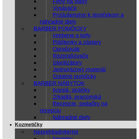
Fény na vlasy
Vysávače
Príslušenstvo k strojčekom a
náhradné diely
BARBER POMÔCKY
Hrebene a kefy
Pláštenky a zástery
Oprašovák
Rozprašovače
Sterilizátory
Jednorázový materiál
Ostatné pomôcky
BARBER NÁBYTOK
Kreslá, stoličky
Zrkadlá, pracoviská
Recepcie, sedačky na
recepciu
Náhradné diely
Kozmetičky
Neprehliadnite
Novinky