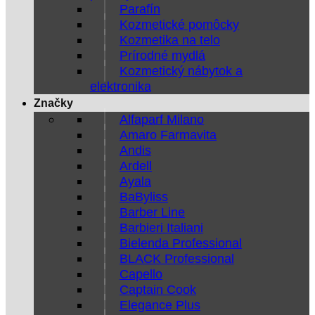
Parafín
Kozmetické pomôcky
Kozmetika na telo
Prírodné mydlá
Kozmetický nábytok a
elektronika
Značky
Alfaparf Milano
Amaro Farmavita
Andis
Ardell
Ayala
BaByliss
Barber Line
Barbieri Italiani
Bielenda Professional
BLACK Professional
Capello
Captain Cook
Elegance Plus