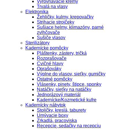
Vyrovnávacie krémy
Trvalá na vlasy
Elektronika
Žehličky, kulmy, krepovačky
Strihacie strojčeky
Sušiace helmy, klimazóny, parné
zvlhčovače
Sušiče vlasov
Sterilizátory
Kadernícke pomôcky
Pláštenky, zástery, tričká
Rozprašovače
Cvičné hlavy
Oprašováky
Výplne do vlasov, sieťky, gumičky
Ostatné pomôcky
Vlásenky, pinety, štipce, sponky
Natáčky, sieťky na natáčky
Jednorázový materiál
Kadernícke/Kozmetické kufre
Kadernícky nábytok
Stoličky, kreslá, taburety
Umývacie boxy
Zrkadlá, pracoviska
Recepcie, sedačky na recepciu