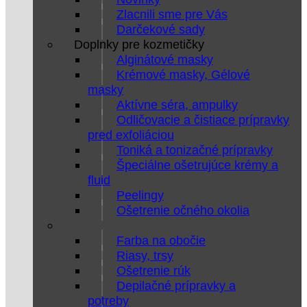
Zlacnili sme pre Vás
Darčekové sady
Doplnky pre kozmetičky
Alginátové masky
Krémové masky, Gélové
masky
Aktívne séra, ampulky
Odličovacie a čistiace prípravky
pred exfoliáciou
Toniká a tonizačné prípravky
Špeciálne ošetrujúce krémy a
fluid
Peelingy
Ošetrenie očného okolia
Farba na obočie
Riasy, trsy
Ošetrenie rúk
Depilačné prípravky a
potreby