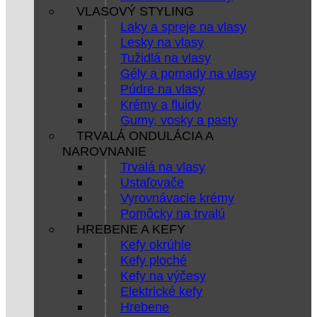
VLASOVÝ STYLING
Laky a spreje na vlasy
Lesky na vlasy
Tužidlá na vlasy
Gély a pomady na vlasy
Púdre na vlasy
Krémy a fluidy
Gumy, vosky a pasty
TRVALÁ ONDULÁCIA A
NAROVNANIE
Trvalá na vlasy
Ustaľovače
Vyrovnávacie krémy
Pomôcky na trvalú
HREBENE A KEFY
Kefy okrúhle
Kefy ploché
Kefy na výčesy
Elektrické kefy
Hrebene