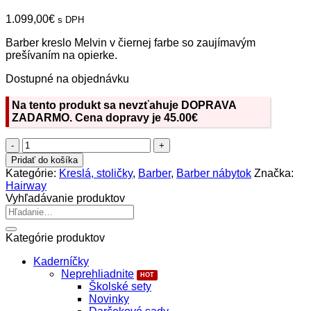
1.099,00
€
s DPH
Barber kreslo Melvin v čiernej farbe so zaujímavým
prešívaním na opierke.
Dostupné na objednávku
Na tento produkt sa nevzťahuje DOPRAVA
ZADARMO. Cena dopravy je 45.00€
množstvo
Hairway
Pridať do košíka
Melvin
Kategórie:
Kreslá, stoličky
,
Barber
,
Barber nábytok
Značka:
Barber
Hairway
kreslo
Vyhľadávanie produktov
Hľadať:
Kategórie produktov
Kaderníčky
Neprehliadnite
Školské sety
Novinky