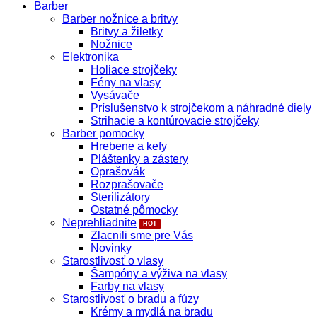
Barber
Barber nožnice a britvy
Britvy a žiletky
Nožnice
Elektronika
Holiace strojčeky
Fény na vlasy
Vysávače
Príslušenstvo k strojčekom a náhradné diely
Strihacie a kontúrovacie strojčeky
Barber pomocky
Hrebene a kefy
Pláštenky a zástery
Oprašovák
Rozprašovače
Sterilizátory
Ostatné pômocky
Neprehliadnite
Zlacnili sme pre Vás
Novinky
Starostlivosť o vlasy
Šampóny a výživa na vlasy
Farby na vlasy
Starostlivosť o bradu a fúzy
Krémy a mydlá na bradu