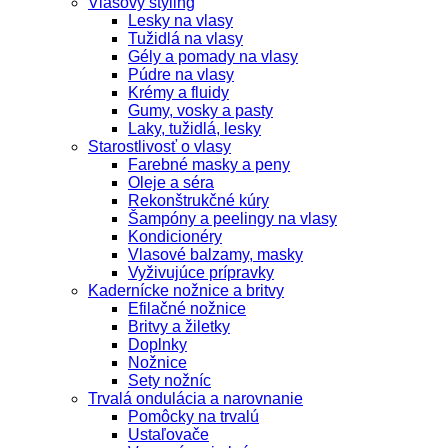
Vlasový styling
Lesky na vlasy
Tužidlá na vlasy
Gély a pomady na vlasy
Púdre na vlasy
Krémy a fluidy
Gumy, vosky a pasty
Laky, tužidlá, lesky
Starostlivosť o vlasy
Farebné masky a peny
Oleje a séra
Rekonštrukčné kúry
Šampóny a peelingy na vlasy
Kondicionéry
Vlasové balzamy, masky
Vyživujúce prípravky
Kadernícke nožnice a britvy
Efilačné nožnice
Britvy a žiletky
Doplnky
Nožnice
Sety nožníc
Trvalá ondulácia a narovnanie
Pomôcky na trvalú
Ustaľovače