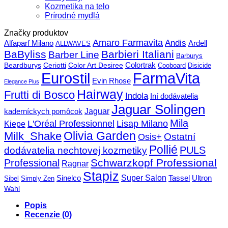
Kozmetika na telo
Prírodné mydlá
Značky produktov
Amaro Farmavita
Andis
Alfaparf Milano
Ardell
ALLWAVES
BaByliss
Barbieri Italiani
Barber Line
Barburys
Beardburys
Ceriotti
Color Art Desiree
Colortrak
Cooboard
Disicide
FarmaVita
Eurostil
Evin Rhose
Elegance Plus
Hairway
Frutti di Bosco
Indola
Iní dodávatelia
Jaguar Solingen
Jaguar
kaderníckych pomôcok
Mila
L'Oréal Professionnel
Lisap Milano
Kiepe
Olivia Garden
Milk_Shake
Ostatní
Osis+
Pollié
PULS
dodávatelia nechtovej kozmetiky
Schwarzkopf Professional
Professional
Ragnar
Stapiz
Super Salon
Sinelco
Tassel
Ultron
Sibel
Simply Zen
Wahl
Popis
Recenzie (0)