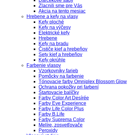
Darčekové sady
Zlacnili sme pre Vás
Akcia na tento mesiac
Hrebene a kefy na vlasy
Kefy ploché
Kefy na výčesy
Elektrické kefy
Hrebene
Kefy na bradu
Čističe kief a hrebeňov
Sety kief a hrebeňov
Kefy okrúhle
Farbenie vlasov
Vzorkovníky farieb
Pomôcky na farbenie
Tónovacie farby Omniplex Blossom Glow
Ochrana pokožky pri farbení
Štartovacie balíčky
Farby Color Art Desírée
Farby Eve Experience
Farby Life Color Plus
Farby B.Life
Farby Suprema Color
Melíre, zosvetľovače
Peroxidy