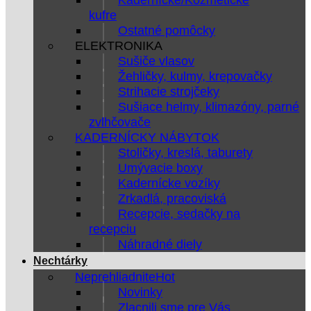
kufre
Ostatné pomôcky
ELEKTRONIKA
Sušiče vlasov
Žehličky, kulmy, krepovačky
Strihacie strojčeky
Sušiace helmy, klimazóny, parné
zvlhčovače
KADERNÍCKY NÁBYTOK
Stoličky, kreslá, taburety
Umývacie boxy
Kadernícke vozíky
Zrkadlá, pracoviská
Recepcie, sedačky na
recepciu
Náhradné diely
Nechtárky
Neprehliadnite
Novinky
Zlacnili sme pre Vás