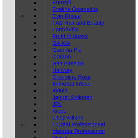
Eurostil
Eveline Cosmetics
Evin Rhose
FAB Hair and Beauty
FarmaVita
Frutti di Bosco
GA.MA
Gamma Più
Gordon
Hair Passion
Hairway
Charmine Rose
Immortal Infuse
Indola
Jaguar Solingen
JRL
Kiepe
Lisap Milano
L’Oréal Professionnel
Matador Professional
Matrix