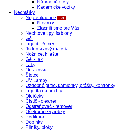
Náhradné diely
Kadernícke vozíky
Nechtárky
Neprehliadnite
Novinky
Zlacnili sme pre Vás
Nechtové tipy, šablóny
Gél
Liquid, Primer
Jednorázový materiál
Nožnice, kliešte
Gél - lak
Laky
Odlakovač
Štetce
UV Lampy
Ozdobné glitre, kamienky, prášky, kamienky
Lepidlá na nechty
Olejčeky
Čistič - cleaner
Odstraňovač - remover
Ošetrujúce výrobky
Pedikúra
Doplnky
Pilníky, bloky