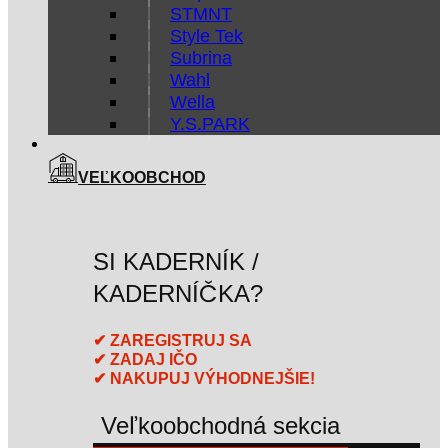
STMNT
Style Tek
Subrina
Wahl
Wella
Y.S.PARK
VEĽKOOBCHOD
SI KADERNÍK /
KADERNÍČKA?
✔ ZAREGISTRUJ SA
✔ ZADAJ IČO
✔ NAKUPUJ VÝHODNEJŠIE!
Veľkoobchodná sekcia