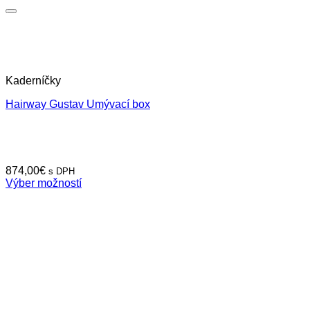
Kaderníčky
Hairway Gustav Umývací box
874,00
€
s DPH
Výber možností
Tento
produkt
má
viacero
variantov.
Možnosti
si
môžete
vybrať
na