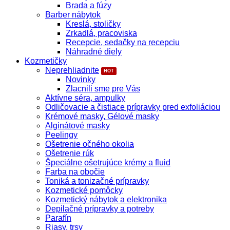
Brada a fúzy
Barber nábytok
Kreslá, stoličky
Zrkadlá, pracoviska
Recepcie, sedačky na recepciu
Náhradné diely
Kozmetičky
Neprehliadnite
Novinky
Zlacnili sme pre Vás
Aktívne séra, ampulky
Odličovacie a čistiace prípravky pred exfoliáciou
Krémové masky, Gélové masky
Alginátové masky
Peelingy
Ošetrenie očného okolia
Ošetrenie rúk
Špeciálne ošetrujúce krémy a fluid
Farba na obočie
Toniká a tonizačné prípravky
Kozmetické pomôcky
Kozmetický nábytok a elektronika
Depilačné prípravky a potreby
Parafín
Riasy, trsy