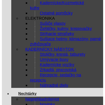
Kadernícke/Kozmetické
kufre
Ostatné pomôcky
ELEKTRONIKA
Sušiče vlasov
Žehličky, kulmy, krepovačky
Strihacie strojčeky
Sušiace helmy, klimazóny, parné
zvlhčovače
KADERNÍCKY NÁBYTOK
Stoličky, kreslá, taburety
Umývacie boxy
Kadernícke vozíky
Zrkadlá, pracoviská
Recepcie, sedačky na
recepciu
Náhradné diely
Nechtárky
Neprehliadnite
Novinky