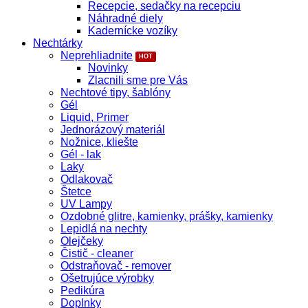
Recepcie, sedačky na recepciu
Náhradné diely
Kadernícke vozíky
Nechtárky
Neprehliadnite
Novinky
Zlacnili sme pre Vás
Nechtové tipy, šablóny
Gél
Liquid, Primer
Jednorázový materiál
Nožnice, kliešte
Gél - lak
Laky
Odlakovač
Štetce
UV Lampy
Ozdobné glitre, kamienky, prášky, kamienky
Lepidlá na nechty
Olejčeky
Čistič - cleaner
Odstraňovač - remover
Ošetrujúce výrobky
Pedikúra
Doplnky