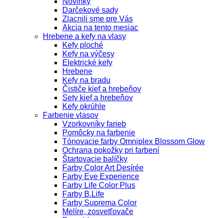
Novinky
Darčekové sady
Zlacnili sme pre Vás
Akcia na tento mesiac
Hrebene a kefy na vlasy
Kefy ploché
Kefy na výčesy
Elektrické kefy
Hrebene
Kefy na bradu
Čističe kief a hrebeňov
Sety kief a hrebeňov
Kefy okrúhle
Farbenie vlasov
Vzorkovníky farieb
Pomôcky na farbenie
Tónovacie farby Omniplex Blossom Glow
Ochrana pokožky pri farbení
Štartovacie balíčky
Farby Color Art Desírée
Farby Eve Experience
Farby Life Color Plus
Farby B.Life
Farby Suprema Color
Melíre, zosvetľovače