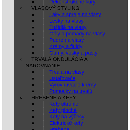
Rekonštrukčné kúry
VLASOVÝ STYLING
Laky a spreje na vlasy
Lesky na vlasy
Tužidlá na vlasy
Gély a pomady na vlasy
Púdre na vlasy
Krémy a fluidy
Gumy, vosky a pasty
TRVALÁ ONDULÁCIA A
NAROVNANIE
Trvalá na vlasy
Ustaľovače
Vyrovnávacie krémy
Pomôcky na trvalú
HREBENE A KEFY
Kefy okrúhle
Kefy ploché
Kefy na výčesy
Elektrické kefy
Hrebene