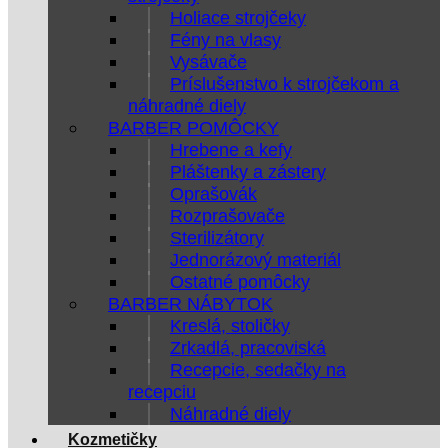
Holiace strojčeky
Fény na vlasy
Vysávače
Príslušenstvo k strojčekom a
náhradné diely
BARBER POMÔCKY
Hrebene a kefy
Pláštenky a zástery
Oprašovák
Rozprašovače
Sterilizátory
Jednorázový materiál
Ostatné pomôcky
BARBER NÁBYTOK
Kreslá, stoličky
Zrkadlá, pracoviská
Recepcie, sedačky na
recepciu
Náhradné diely
Kozmetičky