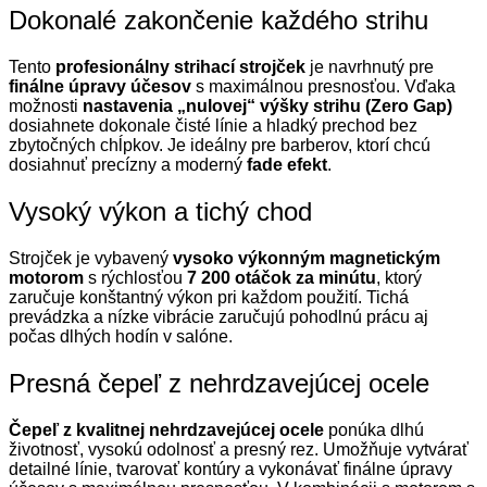
Dokonalé zakončenie každého strihu
Tento
profesionálny strihací strojček
je navrhnutý pre
finálne úpravy účesov
s maximálnou presnosťou. Vďaka
možnosti
nastavenia „nulovej“ výšky strihu (Zero Gap)
dosiahnete dokonale čisté línie a hladký prechod bez
zbytočných chĺpkov. Je ideálny pre barberov, ktorí chcú
dosiahnuť precízny a moderný
fade efekt
.
Vysoký výkon a tichý chod
Strojček je vybavený
vysoko výkonným magnetickým
motorom
s rýchlosťou
7 200 otáčok za minútu
, ktorý
zaručuje konštantný výkon pri každom použití. Tichá
prevádzka a nízke vibrácie zaručujú pohodlnú prácu aj
počas dlhých hodín v salóne.
Presná čepeľ z nehrdzavejúcej ocele
Čepeľ z kvalitnej nehrdzavejúcej ocele
ponúka dlhú
životnosť, vysokú odolnosť a presný rez. Umožňuje vytvárať
detailné línie, tvarovať kontúry a vykonávať finálne úpravy