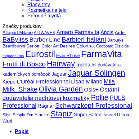
Riasy, trsy
Kozmetika na telo
Prírodné mydlá
Značky produktov
Amaro Farmavita
Andis
Alfaparf Milano
Ardell
ALLWAVES
BaByliss
Barbieri Italiani
Barber Line
Barburys
Beardburys
Ceriotti
Color Art Desiree
Colortrak
Cooboard
Disicide
FarmaVita
Eurostil
Evin Rhose
Elegance Plus
Hairway
Frutti di Bosco
Indola
Iní dodávatelia
Jaguar Solingen
Jaguar
kaderníckych pomôcok
Mila
L'Oréal Professionnel
Lisap Milano
Kiepe
Olivia Garden
Milk_Shake
Ostatní
Osis+
Pollié
PULS
dodávatelia nechtovej kozmetiky
Schwarzkopf Professional
Professional
Ragnar
Stapiz
Super Salon
Sinelco
Tassel
Ultron
Sibel
Simply Zen
Wahl
Popis