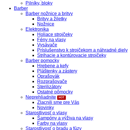
Pilníky, bloky
Barber
Barber nožnice a britvy
Britvy a žiletky
Nožnice
Elektronika
Holiace strojčeky
Fény na vlasy
Vysávače
Príslušenstvo k strojčekom a náhradné diely
Strihacie a kontúrovacie strojčeky
Barber pomocky
Hrebene a kefy
Pláštenky a zástery
Oprašovák
Rozprašovače
Sterilizátory
Ostatné pômocky
Neprehliadnite
Zlacnili sme pre Vás
Novinky
Starostlivosť o vlasy
Šampóny a výživa na vlasy
Farby na vlasy
Starostlivosť o bradu a fúzy