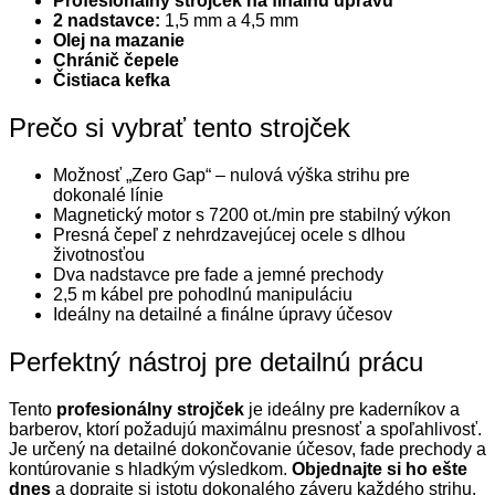
Profesionálny strojček na finálnu úpravu
2 nadstavce:
1,5 mm a 4,5 mm
Olej na mazanie
Chránič čepele
Čistiaca kefka
Prečo si vybrať tento strojček
Možnosť „Zero Gap“ – nulová výška strihu pre
dokonalé línie
Magnetický motor s 7200 ot./min pre stabilný výkon
Presná čepeľ z nehrdzavejúcej ocele s dlhou
životnosťou
Dva nadstavce pre fade a jemné prechody
2,5 m kábel pre pohodlnú manipuláciu
Ideálny na detailné a finálne úpravy účesov
Perfektný nástroj pre detailnú prácu
Tento
profesionálny strojček
je ideálny pre kaderníkov a
barberov, ktorí požadujú maximálnu presnosť a spoľahlivosť.
Je určený na detailné dokončovanie účesov, fade prechody a
kontúrovanie s hladkým výsledkom.
Objednajte si ho ešte
dnes
a doprajte si istotu dokonalého záveru každého strihu.