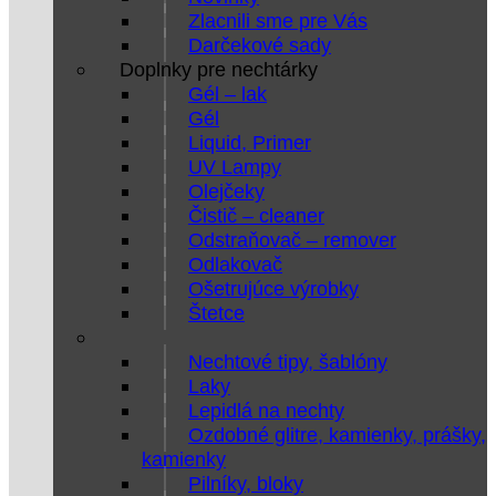
Zlacnili sme pre Vás
Darčekové sady
Doplnky pre nechtárky
Gél – lak
Gél
Liquid, Primer
UV Lampy
Olejčeky
Čistič – cleaner
Odstraňovač – remover
Odlakovač
Ošetrujúce výrobky
Štetce
Nechtové tipy, šablóny
Laky
Lepidlá na nechty
Ozdobné glitre, kamienky, prášky,
kamienky
Pilníky, bloky