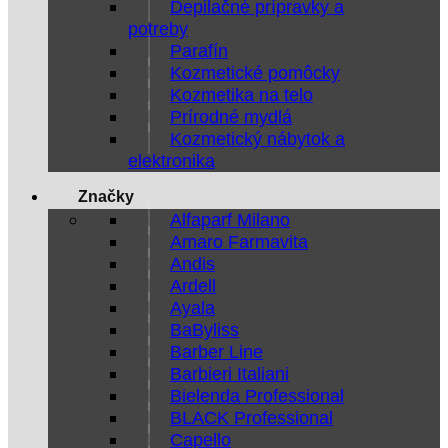
Depilačné prípravky a
potreby
Parafín
Kozmetické pomôcky
Kozmetika na telo
Prírodné mydlá
Kozmetický nábytok a
elektronika
Značky
Alfaparf Milano
Amaro Farmavita
Andis
Ardell
Ayala
BaByliss
Barber Line
Barbieri Italiani
Bielenda Professional
BLACK Professional
Capello