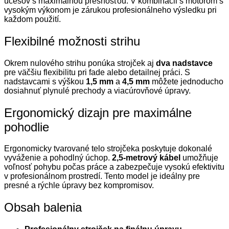
účesov s maximálnou presnosťou. V kombinácii s motorom s
vysokým výkonom je zárukou profesionálneho výsledku pri
každom použití.
Flexibilné možnosti strihu
Okrem nulového strihu ponúka strojček aj
dva nadstavce
pre väčšiu flexibilitu pri fade alebo detailnej práci. S
nadstavcami s výškou
1,5 mm
a
4,5 mm
môžete jednoducho
dosiahnuť plynulé prechody a viacúrovňové úpravy.
Ergonomický dizajn pre maximálne
pohodlie
Ergonomicky tvarované telo strojčeka poskytuje dokonalé
vyváženie a pohodlný úchop.
2,5-metrový kábel
umožňuje
voľnosť pohybu počas práce a zabezpečuje vysokú efektivitu
v profesionálnom prostredí. Tento model je ideálny pre
presné a rýchle úpravy bez kompromisov.
Obsah balenia