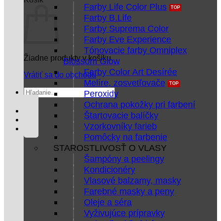
Farby Life Color Plus
Farby B.Life
Farby Suprema Color
Farby Eve Experience
Tónovacie farby Omniplex
Žiadne produkty v košíku.
Blossom Glow
Farby Color Art Desírée
Vrátiť sa do obchodu
Melíre, zosvetľovače
Hľadať:
Peroxidy
Ochrana pokožky pri farbení
Štartovacie balíčky
Vzorkovníky farieb
Pomôcky na farbenie
STAROSTLIVOSŤ O VLASY
Šampóny a peelingy
Kondicionéry
Vlasové balzamy, masky
Farebné masky a peny
Oleje a séra
Vyživujúce prípravky