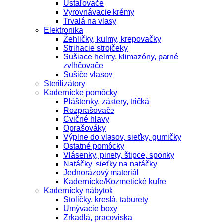
Ustaľovače
Vyrovnávacie krémy
Trvalá na vlasy
Elektronika
Žehličky, kulmy, krepovačky
Strihacie strojčeky
Sušiace helmy, klimazóny, parné
zvlhčovače
Sušiče vlasov
Sterilizátory
Kadernícke pomôcky
Pláštenky, zástery, tričká
Rozprašovače
Cvičné hlavy
Oprašováky
Výplne do vlasov, sieťky, gumičky
Ostatné pomôcky
Vlásenky, pinety, štipce, sponky
Natáčky, sieťky na natáčky
Jednorázový materiál
Kadernícke/Kozmetické kufre
Kadernícky nábytok
Stoličky, kreslá, taburety
Umývacie boxy
Zrkadlá, pracoviska