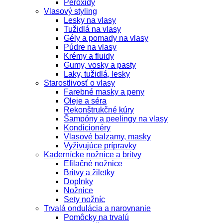
Peroxidy
Vlasový styling
Lesky na vlasy
Tužidlá na vlasy
Gély a pomady na vlasy
Púdre na vlasy
Krémy a fluidy
Gumy, vosky a pasty
Laky, tužidlá, lesky
Starostlivosť o vlasy
Farebné masky a peny
Oleje a séra
Rekonštrukčné kúry
Šampóny a peelingy na vlasy
Kondicionéry
Vlasové balzamy, masky
Vyživujúce prípravky
Kadernícke nožnice a britvy
Efilačné nožnice
Britvy a žiletky
Doplnky
Nožnice
Sety nožníc
Trvalá ondulácia a narovnanie
Pomôcky na trvalú