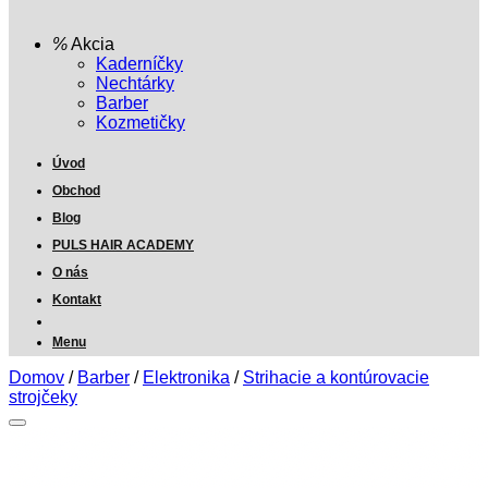
Akcia
Kaderníčky
Nechtárky
Barber
Kozmetičky
Úvod
Obchod
Blog
PULS HAIR ACADEMY
O nás
Kontakt
Menu
Domov
/
Barber
/
Elektronika
/
Strihacie a kontúrovacie
strojčeky