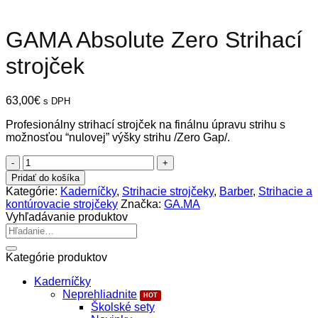
GAMA Absolute Zero Strihací
strojček
63,00
€
s DPH
Profesionálny strihací strojček na finálnu úpravu strihu s
možnosťou “nulovej” výšky strihu /Zero Gap/.
množstvo
GAMA
Pridať do košíka
Absolute
Kategórie:
Kaderníčky
,
Strihacie strojčeky
,
Barber
,
Strihacie a
Zero
kontúrovacie strojčeky
Značka:
GA.MA
Strihací
Vyhľadávanie produktov
strojček
Hľadať:
Kategórie produktov
Kaderníčky
Neprehliadnite
Školské sety