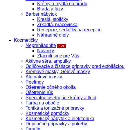
Krémy a mydlá na bradu
Brada a fúzy
Barber nábytok
Kreslá, stoličky
Zrkadlá, pracoviska
Recepcie, sedačky na recepciu
Náhradné diely
Kozmetičky
Neprehliadnite
Novinky
Zlacnili sme pre Vás
Aktívne séra, ampulky
Odličovacie a čistiace prípravky pred exfoliáciou
Krémové masky, Gélové masky
Alginátové masky
Peelingy
Ošetrenie očného okolia
Ošetrenie rúk
Špeciálne ošetrujúce krémy a fluid
Farba na obočie
Toniká a tonizačné prípravky
Kozmetické pomôcky
Kozmetický nábytok a elektronika
Depilačné prípravky a potreby
Parafín