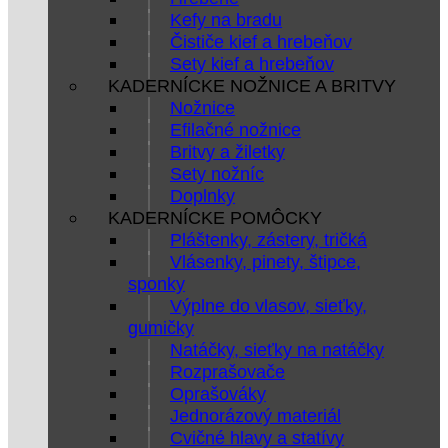
Kefy na bradu
Čističe kief a hrebeňov
Sety kief a hrebeňov
KADERNÍCKE NOŽNICE A BRITVY
Nožnice
Efilačné nožnice
Britvy a žiletky
Sety nožníc
Doplnky
KADERNÍCKE POMÔCKY
Pláštenky, zástery, tričká
Vlásenky, pinety, štipce,
sponky
Výplne do vlasov, sieťky,
gumičky
Natáčky, sieťky na natáčky
Rozprašovače
Oprašováky
Jednorázový materiál
Cvičné hlavy a statívy