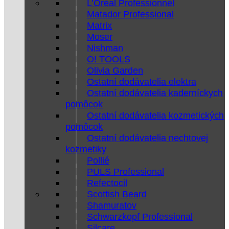
L’Oréal Professionnel
Matador Professional
Matrix
Moser
Nishman
O! TOOLS
Olivia Garden
Ostatní dodávatelia elektra
Ostatní dodávatelia kaderníckych
pomôcok
Ostatní dodávatelia kozmetických
pomôcok
Ostatní dodávatelia nechtovej
kozmetiky
Pollié
PULS Professional
Refectocil
Scottish Beard
Shamuratov
Schwarzkopf Professional
Silcare