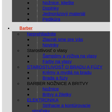
Nožnice, kliešte
Doplnky
Jednorázový materiál
Pedikúra
Barber
Neprehliadnite
Zlacnili sme pre Vás
Novinky
Starostlivosť o vlasy
Šampóny a výživa na vlasy
Farby na vlasy
STAROSTLIVOSŤ O BRADU A FÚZY
Krémy a mydlá na bradu
Brada a fúzy
BARBER NOŽNICE A BRITVY
Nožnice
Britvy a žiletky
ELEKTRONIKA
Strihacie a kontúrovacie
strojčeky