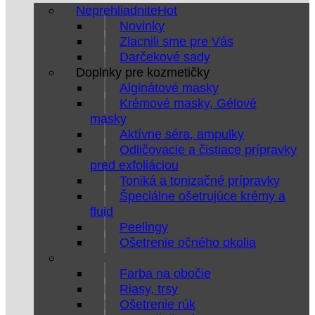
Neprehliadnite
Novinky
Zlacnili sme pre Vás
Darčekové sady
Doplnky pre kozmetičky
Alginátové masky
Krémové masky, Gélové
masky
Aktívne séra, ampulky
Odličovacie a čistiace prípravky
pred exfoliáciou
Toniká a tonizačné prípravky
Špeciálne ošetrujúce krémy a
fluid
Peelingy
Ošetrenie očného okolia
Farba na obočie
Riasy, trsy
Ošetrenie rúk