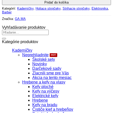
Pridať do košíka
Kategórií:
Kaderníčky
,
Holiace strojčeky
,
Strihacie strojčeky
,
Elektronika
,
Barber
Značka:
GA.MA
Vyhľadávanie produktov
Hľadať:
Kategórie produktov
Kaderníčky
Neprehliadnite
Školské sety
Novinky
Darčekové sady
Zlacnili sme pre Vás
Akcia na tento mesiac
Hrebene a kefy na vlasy
Kefy ploché
Kefy na výčesy
Elektrické kefy
Hrebene
Kefy na bradu
Čističe kief a hrebeňov