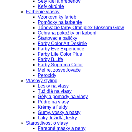
Sety kief a hrebeňov
Kefy okrúhle
Farbenie vlasov
Vzorkovníky farieb
Pomôcky na farbenie
Tónovacie farby Omniplex Blossom Glow
Ochrana pokožky pri farbení
Štartovacie balíčky
Farby Color Art Desírée
Farby Eve Experience
Farby Life Color Plus
Farby B.Life
Farby Suprema Color
Melíre, zosvetľovače
Peroxidy
Vlasový styling
Lesky na vlasy
Tužidlá na vlasy
Gély a pomady na vlasy
Púdre na vlasy
Krémy a fluidy
Gumy, vosky a pasty
Laky, tužidlá, lesky
Starostlivosť o vlasy
Farebné masky a peny