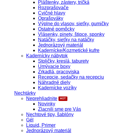
Pláštenky, zástery, tričká
Rozprašovače
Cvičné hlavy
Oprašováky
Výplne do vlasov, sieťky, gumičky
Ostatné pomôcky
Vlásenky, pinety, štipce, sponky
Natáčky, sieťky na natáčky
Jednorázový materiál
Kadernícke/Kozmetické kufre
Kadernícky nábytok
Stoličky, kreslá, taburety
Umývacie boxy
Zrkadlá, pracoviska
Recepcie, sedačky na recepciu
Náhradné diely
Kadernícke vozíky
Nechtárky
Neprehliadnite
Novinky
Zlacnili sme pre Vás
Nechtové tipy, šablóny
Gél
Liquid, Primer
Jednorázový materiál