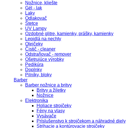
Nožnice, kliešte
Gél - lak
Laky
Odlakovač
Štetce
UV Lampy
Ozdobné glitre, kamienky, prášky, kamienky
Lepidlá na nechty
Olejčeky
Čistič - cleaner
Odstraňovač - remover
Ošetrujúce výrobky
Pedikúra
Doplnky
Pilníky, bloky
Barber
Barber nožnice a britvy
Britvy a žiletky
Nožnice
Elektronika
Holiace strojčeky
Fény na vlasy
Vysávače
Príslušenstvo k strojčekom a náhradné diely
Strihacie a kontúrovacie strojčeky