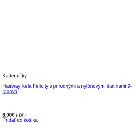
Kaderníčky
Hairway Kefa Felicity s prírodnými a nylónovými štetinami 9-
radová
6,90
€
s DPH
Pridať do košíka