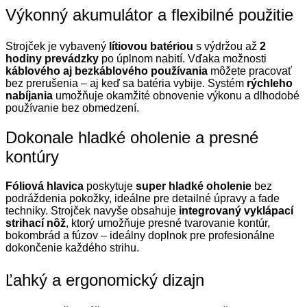
Výkonný akumulátor a flexibilné použitie
Strojček je vybavený
lítiovou batériou
s výdržou až
2
hodiny prevádzky
po úplnom nabití. Vďaka možnosti
káblového aj bezkáblového používania
môžete pracovať
bez prerušenia – aj keď sa batéria vybije. Systém
rýchleho
nabíjania
umožňuje okamžité obnovenie výkonu a dlhodobé
používanie bez obmedzení.
Dokonale hladké oholenie a presné
kontúry
Fóliová hlavica
poskytuje
super hladké oholenie
bez
podráždenia pokožky, ideálne pre detailné úpravy a fade
techniky. Strojček navyše obsahuje
integrovaný vyklápací
strihací nôž
, ktorý umožňuje presné tvarovanie kontúr,
bokombrád a fúzov – ideálny doplnok pre profesionálne
dokončenie každého strihu.
Ľahký a ergonomický dizajn