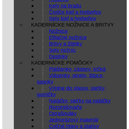
Kefy na bradu
Čističe kief a hrebeňov
Sety kief a hrebeňov
KADERNÍCKE NOŽNICE A BRITVY
Nožnice
Efilačné nožnice
Britvy a žiletky
Sety nožníc
Doplnky
KADERNÍCKE POMÔCKY
Pláštenky, zástery, tričká
Vlásenky, pinety, štipce,
sponky
Výplne do vlasov, sieťky,
gumičky
Natáčky, sieťky na natáčky
Rozprašovače
Oprašováky
Jednorázový materiál
Cvičné hlavy a statívy