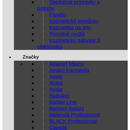
Depilačné prípravky a
potreby
Parafín
Kozmetické pomôcky
Kozmetika na telo
Prírodné mydlá
Kozmetický nábytok a
elektronika
Značky
Alfaparf Milano
Amaro Farmavita
Andis
Ardell
Ayala
BaByliss
Barber Line
Barbieri Italiani
Bielenda Professional
BLACK Professional
Capello