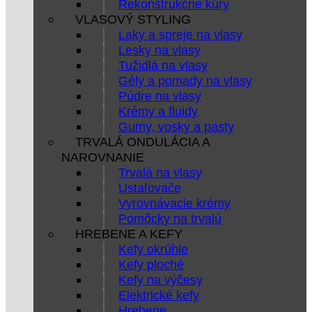
Rekonštrukčné kúry
VLASOVÝ STYLING
Laky a spreje na vlasy
Lesky na vlasy
Tužidlá na vlasy
Gély a pomady na vlasy
Púdre na vlasy
Krémy a fluidy
Gumy, vosky a pasty
TRVALÁ ONDULÁCIA A
NAROVNANIE
Trvalá na vlasy
Ustaľovače
Vyrovnávacie krémy
Pomôcky na trvalú
HREBENE A KEFY
Kefy okrúhle
Kefy ploché
Kefy na výčesy
Elektrické kefy
Hrebene