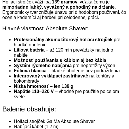
Holiaci strojček váži iba
139 gramov
, vďaka čomu je
mimoriadne ľahký, vyvážený a pohodlný na držanie
.
Ergonomický tvar znižuje únavu pri dlhodobom používaní, čo
ocenia kaderníci aj barberi pri celodennej práci.
Hlavné vlastnosti Absolute Shaver:
Profesionálny akumulátorový holiaci strojček
pre
hladké oholenie
Lítiová batéria
– až 120 min prevádzky na jedno
nabitie
Možnosť používania s káblom aj bez kábla
Systém rýchleho nabíjania
pre nepretržitý výkon
Fóliová hlavica
– hladké oholenie bez podráždenia
Integrovaný vyklápací zastrihávač
na kontúry a
bokombrady
Nízka hmotnosť – len 139 g
Napätie 110–220 V
– vhodné pre použitie po celom
svete
Balenie obsahuje:
Holiaci strojček Ga.Ma Absolute Shaver
Nabíjací kábel (1,2 m)