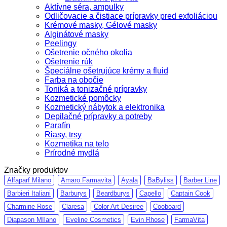
Aktívne séra, ampulky
Odličovacie a čistiace prípravky pred exfoliáciou
Krémové masky, Gélové masky
Alginátové masky
Peelingy
Ošetrenie očného okolia
Ošetrenie rúk
Špeciálne ošetrujúce krémy a fluid
Farba na obočie
Toniká a tonizačné prípravky
Kozmetické pomôcky
Kozmetický nábytok a elektronika
Depilačné prípravky a potreby
Parafín
Riasy, trsy
Kozmetika na telo
Prírodné mydlá
Značky produktov
Alfaparf Milano
Amaro Farmavita
Ayala
BaByliss
Barber Line
Barbieri Italiani
Barburys
Beardburys
Capello
Captain Cook
Charmine Rose
Claresa
Color Art Desiree
Cooboard
Diapason MIlano
Eveline Cosmetics
Evin Rhose
FarmaVita