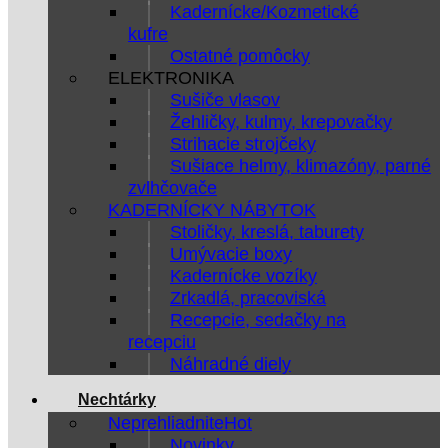
Kadernícke/Kozmetické
kufre
Ostatné pomôcky
ELEKTRONIKA
Sušiče vlasov
Žehličky, kulmy, krepovačky
Strihacie strojčeky
Sušiace helmy, klimazóny, parné
zvlhčovače
KADERNÍCKY NÁBYTOK
Stoličky, kreslá, taburety
Umývacie boxy
Kadernícke vozíky
Zrkadlá, pracoviská
Recepcie, sedačky na
recepciu
Náhradné diely
Nechtárky
Neprehliadnite
Novinky