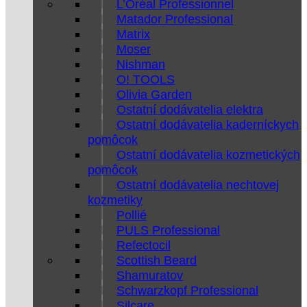
L’Oréal Professionnel
Matador Professional
Matrix
Moser
Nishman
O! TOOLS
Olivia Garden
Ostatní dodávatelia elektra
Ostatní dodávatelia kaderníckych
pomôcok
Ostatní dodávatelia kozmetických
pomôcok
Ostatní dodávatelia nechtovej
kozmetiky
Pollié
PULS Professional
Refectocil
Scottish Beard
Shamuratov
Schwarzkopf Professional
Silcare