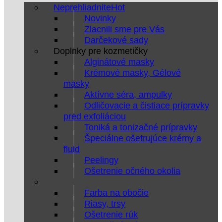
Neprehliadnite
Novinky
Zlacnili sme pre Vás
Darčekové sady
Doplnky pre kozmetičky
Alginátové masky
Krémové masky, Gélové
masky
Aktívne séra, ampulky
Odličovacie a čistiace prípravky
pred exfoliáciou
Toniká a tonizačné prípravky
Špeciálne ošetrujúce krémy a
fluid
Peelingy
Ošetrenie očného okolia
Farba na obočie
Riasy, trsy
Ošetrenie rúk