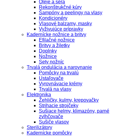
Oleje a séra
Rekonštrukčné kúry
Šampóny a peelingy na vlasy
Kondicionéry
Vlasové balzamy, masky
Vyživujúce prípravky
Kadernícke nožnice a britvy
Efilačné nožnice
Britvy a žiletky
Doplnky
Nožnice
Sety nožníc
Trvalá ondulácia a narovnanie
Pomôcky na trvalú
Ustaľovače
Vyrovnávacie krémy
Trvalá na vlasy
Elektronika
Žehličky, kulmy, krepovačky
Strihacie strojčeky
Sušiace helmy, klimazóny, parné
zvlhčovače
Sušiče vlasov
Sterilizátory
Kadernícke pomôcky