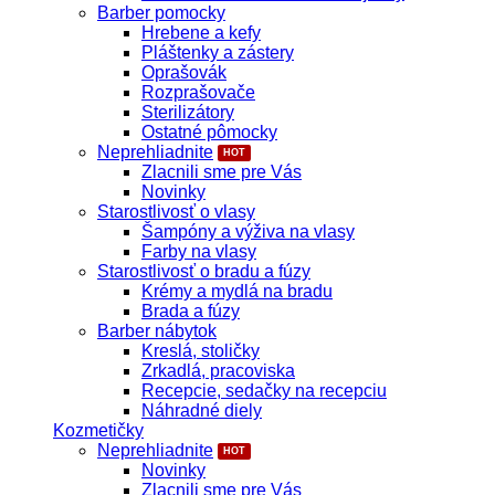
Barber pomocky
Hrebene a kefy
Pláštenky a zástery
Oprašovák
Rozprašovače
Sterilizátory
Ostatné pômocky
Neprehliadnite
Zlacnili sme pre Vás
Novinky
Starostlivosť o vlasy
Šampóny a výživa na vlasy
Farby na vlasy
Starostlivosť o bradu a fúzy
Krémy a mydlá na bradu
Brada a fúzy
Barber nábytok
Kreslá, stoličky
Zrkadlá, pracoviska
Recepcie, sedačky na recepciu
Náhradné diely
Kozmetičky
Neprehliadnite
Novinky
Zlacnili sme pre Vás