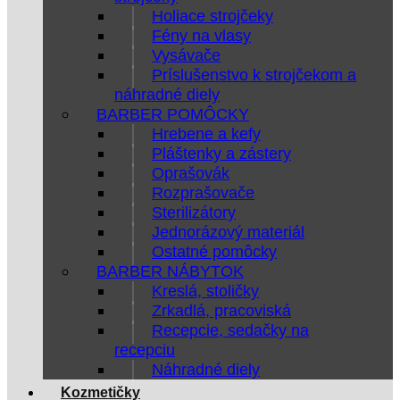
Holiace strojčeky
Fény na vlasy
Vysávače
Príslušenstvo k strojčekom a
náhradné diely
BARBER POMÔCKY
Hrebene a kefy
Pláštenky a zástery
Oprašovák
Rozprašovače
Sterilizátory
Jednorázový materiál
Ostatné pomôcky
BARBER NÁBYTOK
Kreslá, stoličky
Zrkadlá, pracoviská
Recepcie, sedačky na
recepciu
Náhradné diely
Kozmetičky