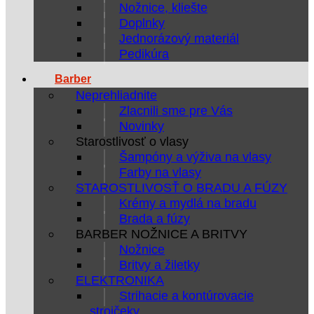
Nožnice, kliešte
Doplnky
Jednorázový materiál
Pedikúra
Barber
Neprehliadnite
Zlacnili sme pre Vás
Novinky
Starostlivosť o vlasy
Šampóny a výživa na vlasy
Farby na vlasy
STAROSTLIVOSŤ O BRADU A FÚZY
Krémy a mydlá na bradu
Brada a fúzy
BARBER NOŽNICE A BRITVY
Nožnice
Britvy a žiletky
ELEKTRONIKA
Strihacie a kontúrovacie
strojčeky