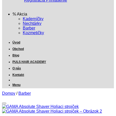
Registrácia
Prihlásenie
Akcia
Kaderníčky
Nechtárky
Barber
Kozmetičky
Úvod
Obchod
Blog
PULS HAIR ACADEMY
O nás
Kontakt
Menu
Domov
/
Barber