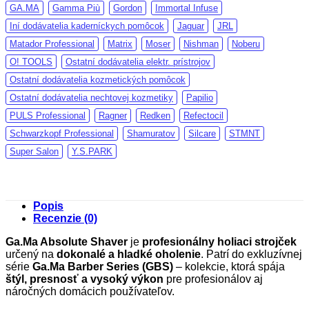
GA.MA
Gamma Più
Gordon
Immortal Infuse
Iní dodávatelia kaderníckych pomôcok
Jaguar
JRL
Matador Professional
Matrix
Moser
Nishman
Noberu
O! TOOLS
Ostatní dodávatelia elektr. prístrojov
Ostatní dodávatelia kozmetických pomôcok
Ostatní dodávatelia nechtovej kozmetiky
Papilio
PULS Professional
Ragner
Redken
Refectocil
Schwarzkopf Professional
Shamuratov
Silcare
STMNT
Super Salon
Y.S.PARK
Popis
Recenzie (0)
Ga.Ma Absolute Shaver
je
profesionálny holiaci strojček
určený na
dokonalé a hladké oholenie
. Patrí do exkluzívnej
série
Ga.Ma Barber Series (GBS)
– kolekcie, ktorá spája
štýl, presnosť a vysoký výkon
pre profesionálov aj
náročných domácich používateľov.