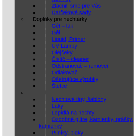
Zlacnili sme pre Vás
Darčekové sady
Doplnky pre nechtárky
Gél – lak
Gél
Liquid, Primer
UV Lampy
Olejčeky
Čistič – cleaner
Odstraňovač – remover
Odlakovač
Ošetrujúce výrobky
Štetce
Nechtové tipy, šablóny
Laky
Lepidlá na nechty
Ozdobné glitre, kamienky, prášky,
kamienky
Pilníky, bloky