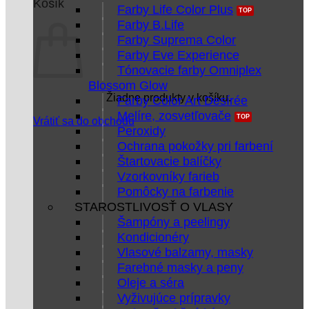
Košík
Farby Life Color Plus
Farby B.Life
Farby Suprema Color
Farby Eve Experience
Tónovacie farby Omniplex
Blossom Glow
Žiadne produkty v košíku.
Farby Color Art Desírée
Melíre, zosvetľovače
Vrátiť sa do obchodu
Peroxidy
Ochrana pokožky pri farbení
Štartovacie balíčky
Vzorkovníky farieb
Pomôcky na farbenie
STAROSTLIVOSŤ O VLASY
Šampóny a peelingy
Kondicionéry
Vlasové balzamy, masky
Farebné masky a peny
Oleje a séra
Vyživujúce prípravky