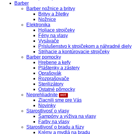
Barber
Barber nožnice a britvy
Britvy a žiletky
Nožnice
Elektronika
Holiace strojčeky
Fény na vlasy
Vysávače
Príslušenstvo k strojčekom a náhradné diely
Strihacie a kontúrovacie strojčeky
Barber pomocky
Hrebene a kefy
Pláštenky a zástery
Oprašovák
Rozprašovače
Sterilizátory
Ostatné pômocky
Neprehliadnite
Zlacnili sme pre Vás
Novinky
Starostlivosť o vlasy
Šampóny a výživa na vlasy
Farby na vlasy
Starostlivosť o bradu a fúzy
Krémy a mydlá na bradu