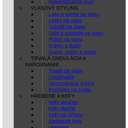
Rekonštrukčné kúry
VLASOVÝ STYLING
Laky a spreje na vlasy
Lesky na vlasy
Tužidlá na vlasy
Gély a pomady na vlasy
Púdre na vlasy
Krémy a fluidy
Gumy, vosky a pasty
TRVALÁ ONDULÁCIA A
NAROVNANIE
Trvalá na vlasy
Ustaľovače
Vyrovnávacie krémy
Pomôcky na trvalú
HREBENE A KEFY
Kefy okrúhle
Kefy ploché
Kefy na výčesy
Elektrické kefy
Hrebene