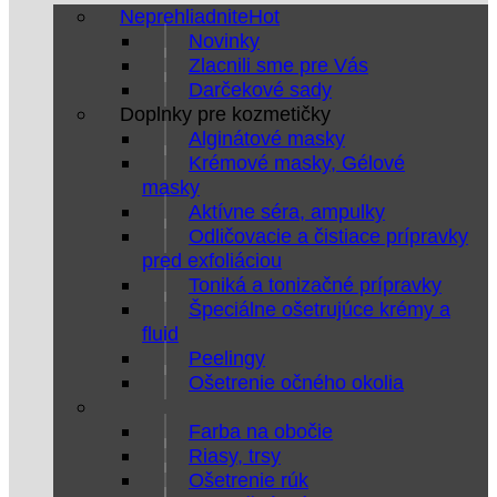
Neprehliadnite
Novinky
Zlacnili sme pre Vás
Darčekové sady
Doplnky pre kozmetičky
Alginátové masky
Krémové masky, Gélové
masky
Aktívne séra, ampulky
Odličovacie a čistiace prípravky
pred exfoliáciou
Toniká a tonizačné prípravky
Špeciálne ošetrujúce krémy a
fluid
Peelingy
Ošetrenie očného okolia
Farba na obočie
Riasy, trsy
Ošetrenie rúk