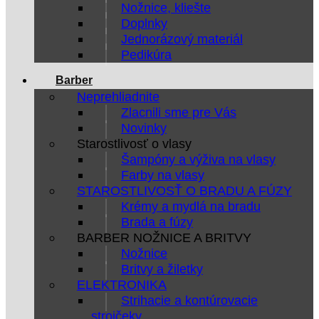
Nožnice, kliešte
Doplnky
Jednorázový materiál
Pedikúra
Barber
Neprehliadnite
Zlacnili sme pre Vás
Novinky
Starostlivosť o vlasy
Šampóny a výživa na vlasy
Farby na vlasy
STAROSTLIVOSŤ O BRADU A FÚZY
Krémy a mydlá na bradu
Brada a fúzy
BARBER NOŽNICE A BRITVY
Nožnice
Britvy a žiletky
ELEKTRONIKA
Strihacie a kontúrovacie
strojčeky