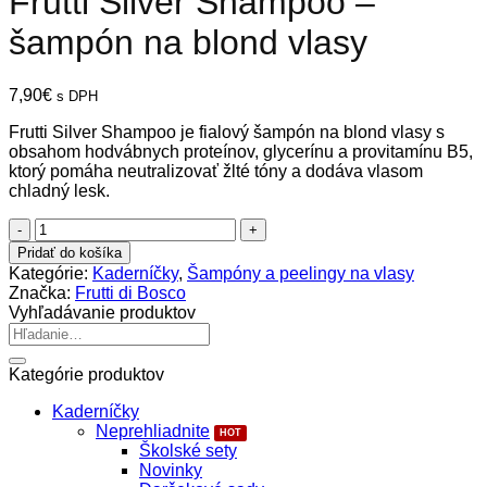
Frutti Silver Shampoo –
šampón na blond vlasy
7,90
€
s DPH
Frutti Silver Shampoo je fialový šampón na blond vlasy s
obsahom hodvábnych proteínov, glycerínu a provitamínu B5,
ktorý pomáha neutralizovať žlté tóny a dodáva vlasom
chladný lesk.
množstvo
Frutti
Pridať do košíka
Silver
Kategórie:
Kaderníčky
,
Šampóny a peelingy na vlasy
Shampoo
Značka:
Frutti di Bosco
-
Vyhľadávanie produktov
šampón
Hľadať:
na
blond
Kategórie produktov
vlasy
Kaderníčky
Neprehliadnite
Školské sety
Novinky