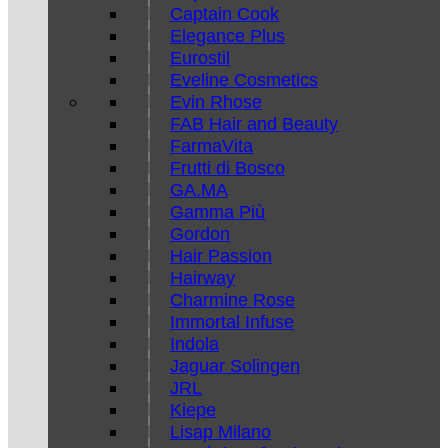
Captain Cook
Elegance Plus
Eurostil
Eveline Cosmetics
Evin Rhose
FAB Hair and Beauty
FarmaVita
Frutti di Bosco
GA.MA
Gamma Più
Gordon
Hair Passion
Hairway
Charmine Rose
Immortal Infuse
Indola
Jaguar Solingen
JRL
Kiepe
Lisap Milano