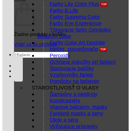
Farby Life Color Plus
Farby B.Life
Farby Suprema Color
Farby Eve Experience
Tónovacie farby Omniplex
Žiadne produkty v košíku.
Blossom Glow
Farby Color Art Desírée
Vrátiť sa do obchodu
Melíre, zosvetľovače
Hľadať:
Peroxidy
Ochrana pokožky pri farbení
Štartovacie balíčky
Vzorkovníky farieb
Pomôcky na farbenie
STAROSTLIVOSŤ O VLASY
Šampóny a peelingy
Kondicionéry
Vlasové balzamy, masky
Farebné masky a peny
Oleje a séra
Vyživujúce prípravky