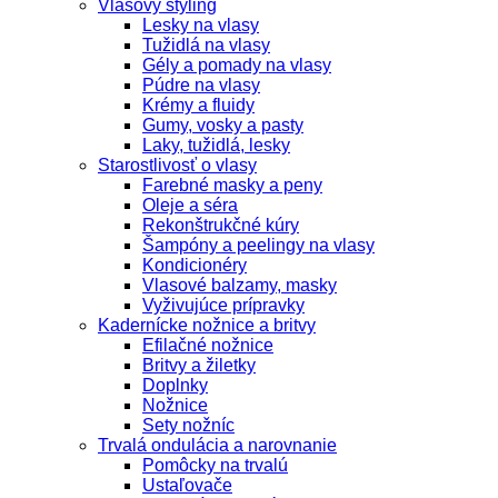
Vlasový styling
Lesky na vlasy
Tužidlá na vlasy
Gély a pomady na vlasy
Púdre na vlasy
Krémy a fluidy
Gumy, vosky a pasty
Laky, tužidlá, lesky
Starostlivosť o vlasy
Farebné masky a peny
Oleje a séra
Rekonštrukčné kúry
Šampóny a peelingy na vlasy
Kondicionéry
Vlasové balzamy, masky
Vyživujúce prípravky
Kadernícke nožnice a britvy
Efilačné nožnice
Britvy a žiletky
Doplnky
Nožnice
Sety nožníc
Trvalá ondulácia a narovnanie
Pomôcky na trvalú
Ustaľovače