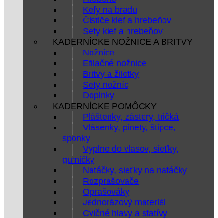
Kefy na bradu
Čističe kief a hrebeňov
Sety kief a hrebeňov
KADERNÍCKE NOŽNICE A BRITVY
Nožnice
Efilačné nožnice
Britvy a žiletky
Sety nožníc
Doplnky
KADERNÍCKE POMÔCKY
Pláštenky, zástery, tričká
Vlásenky, pinety, štipce,
sponky
Výplne do vlasov, sieťky,
gumičky
Natáčky, sieťky na natáčky
Rozprašovače
Oprašováky
Jednorázový materiál
Cvičné hlavy a statívy