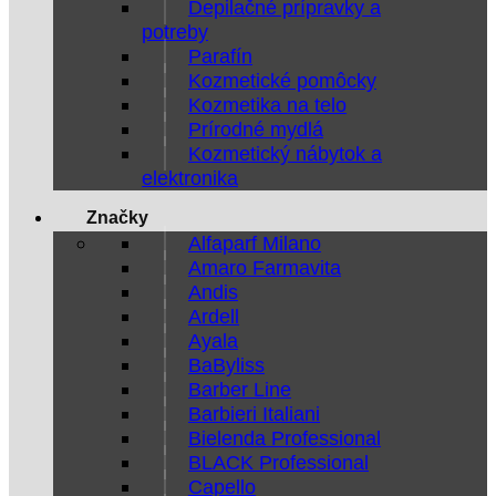
Depilačné prípravky a
potreby
Parafín
Kozmetické pomôcky
Kozmetika na telo
Prírodné mydlá
Kozmetický nábytok a
elektronika
Značky
Alfaparf Milano
Amaro Farmavita
Andis
Ardell
Ayala
BaByliss
Barber Line
Barbieri Italiani
Bielenda Professional
BLACK Professional
Capello