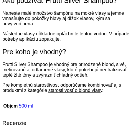
Ako používať Frutti Silver Shampoo?
Naneste malé množstvo šampónu na mokré vlasy a jemne
vmasírujte do pokožky hlavy aj dĺžok vlasov, kým sa
nevytvorí pena.
Následne vlasy dôkladne opláchnite teplou vodou. V prípade
potreby aplikáciu zopakujte.
Pre koho je vhodný?
Frutti Silver Shampoo je vhodný pre prirodzené blond, sivé,
melírované aj odfarbené vlasy, ktoré potrebujú neutralizovať
teplé žlté tóny a zvýrazniť chladný odtieň.
Pre kompletnú starostlivosť odporúčame kombinovať aj s
produktmi z kategórie
starostlivosť o blond vlasy
.
Objem
500 ml
Recenzie