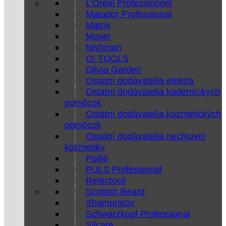
L’Oréal Professionnel
Matador Professional
Matrix
Moser
Nishman
O! TOOLS
Olivia Garden
Ostatní dodávatelia elektra
Ostatní dodávatelia kaderníckych
pomôcok
Ostatní dodávatelia kozmetických
pomôcok
Ostatní dodávatelia nechtovej
kozmetiky
Pollié
PULS Professional
Refectocil
Scottish Beard
Shamuratov
Schwarzkopf Professional
Silcare