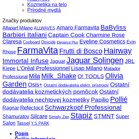
Kozmetika na telo
Prírodné mydlá
Značky produktov
BaByliss
Amaro Farmavita
Alfaparf Milano
ALLWAVES
Barbieri Italiani
Captain Cook
Charmine Rose
Claresa
Eveline Cosmetics
Evin
Cooboard
Disicide
Elegance Plus
FarmaVita
Hairway
Frutti di Bosco
Rhose
Jaguar Solingen
Immortal Infuse
JRL
Jaguar
L'Oréal Professionnel
Lisap Milano
Kiepe
Matador
Olivia
Milk_Shake
Mila
O! TOOLS
Professional
Garden
Ostatní
Osis+
Ostatní dodávatelia elektr. prístrojov
dodávatelia kozmetických pomôcok
Ostatní
Pollié
dodávatelia nechtovej kozmetiky
Papilio
Schwarzkopf Professional
Refectocil
Ragnar
Stapiz
STMNT
Silcare
Super
Shamuratov
Simply Zen
Salon
Tassel
Y.S.PARK
Popis