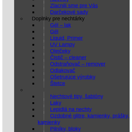
Zlacnili sme pre Vás
Darčekové sady
Doplnky pre nechtárky
Gél – lak
Gél
Liquid, Primer
UV Lampy
Olejčeky
Čistič – cleaner
Odstraňovač – remover
Odlakovač
Ošetrujúce výrobky
Štetce
Nechtové tipy, šablóny
Laky
Lepidlá na nechty
Ozdobné glitre, kamienky, prášky,
kamienky
Pilníky, bloky