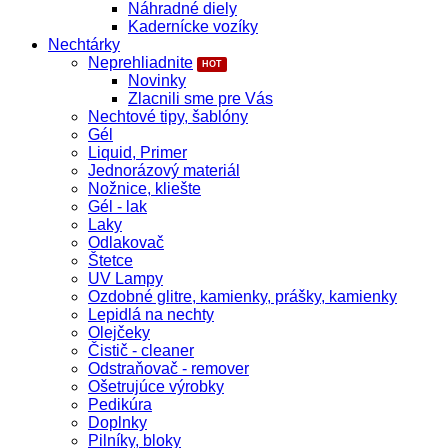
Náhradné diely
Kadernícke vozíky
Nechtárky
Neprehliadnite
Novinky
Zlacnili sme pre Vás
Nechtové tipy, šablóny
Gél
Liquid, Primer
Jednorázový materiál
Nožnice, kliešte
Gél - lak
Laky
Odlakovač
Štetce
UV Lampy
Ozdobné glitre, kamienky, prášky, kamienky
Lepidlá na nechty
Olejčeky
Čistič - cleaner
Odstraňovač - remover
Ošetrujúce výrobky
Pedikúra
Doplnky
Pilníky, bloky