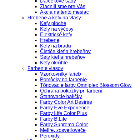
Darčekové sady
Zlacnili sme pre Vás
Akcia na tento mesiac
Hrebene a kefy na vlasy
Kefy ploché
Kefy na výčesy
Elektrické kefy
Hrebene
Kefy na bradu
Čističe kief a hrebeňov
Sety kief a hrebeňov
Kefy okrúhle
Farbenie vlasov
Vzorkovníky farieb
Pomôcky na farbenie
Tónovacie farby Omniplex Blossom Glow
Ochrana pokožky pri farbení
Štartovacie balíčky
Farby Color Art Desírée
Farby Eve Experience
Farby Life Color Plus
Farby B.Life
Farby Suprema Color
Melíre, zosvetľovače
Peroxidy