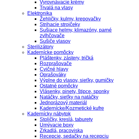
Vyrovnávacie krémy
Trvalá na vlasy
Elektronika
Žehličky, kulmy, krepovačky
Strihacie strojčeky
Sušiace helmy, klimazóny, parné
zvlhčovače
Sušiče vlasov
Sterilizátory
Kadernícke pomôcky
Pláštenky, zástery, tričká
Rozprašovače
Cvičné hlavy
Oprašováky
Výplne do vlasov, sieťky, gumičky
Ostatné pomôcky
Vlásenky, pinety, štipce, sponky
Natáčky, sieťky na natáčky
Jednorázový materiál
Kadernícke/Kozmetické kufre
Kadernícky nábytok
Stoličky, kreslá, taburety
Umývacie boxy
Zrkadlá, pracoviska
Recepcie, sedačky na recepciu