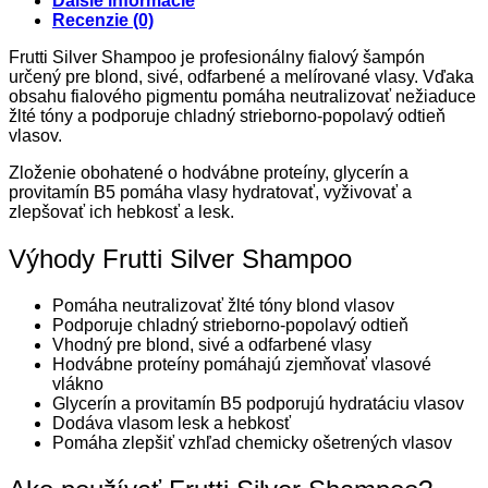
Ďalšie informácie
Recenzie (0)
Frutti Silver Shampoo je profesionálny fialový šampón
určený pre blond, sivé, odfarbené a melírované vlasy. Vďaka
obsahu fialového pigmentu pomáha neutralizovať nežiaduce
žlté tóny a podporuje chladný strieborno-popolavý odtieň
vlasov.
Zloženie obohatené o hodvábne proteíny, glycerín a
provitamín B5 pomáha vlasy hydratovať, vyživovať a
zlepšovať ich hebkosť a lesk.
Výhody Frutti Silver Shampoo
Pomáha neutralizovať žlté tóny blond vlasov
Podporuje chladný strieborno-popolavý odtieň
Vhodný pre blond, sivé a odfarbené vlasy
Hodvábne proteíny pomáhajú zjemňovať vlasové
vlákno
Glycerín a provitamín B5 podporujú hydratáciu vlasov
Dodáva vlasom lesk a hebkosť
Pomáha zlepšiť vzhľad chemicky ošetrených vlasov