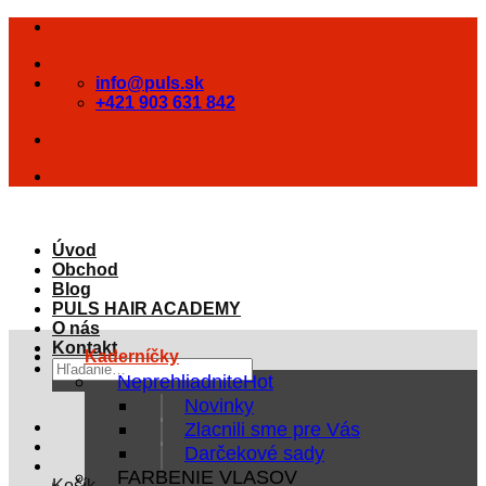
Skip
to
content
info@puls.sk
+421 903 631 842
Úvod
Obchod
Blog
PULS HAIR ACADEMY
O nás
Kontakt
Kaderníčky
Hľadať:
Neprehliadnite
Novinky
Zlacnili sme pre Vás
Darčekové sady
FARBENIE VLASOV
Košík