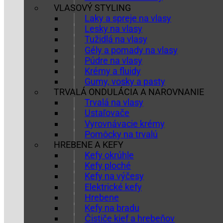
VLASOVÝ STYLING
Laky a spreje na vlasy
Lesky na vlasy
Tužidlá na vlasy
Gély a pomady na vlasy
Púdre na vlasy
Krémy a fluidy
Gumy, vosky a pasty
TRVALÁ ONDULÁCIA A NAROVNANIE
Trvalá na vlasy
Ustaľovače
Vyrovnávacie krémy
Pomôcky na trvalú
HREBENE A KEFY
Kefy okrúhle
Kefy ploché
Kefy na výčesy
Elektrické kefy
Hrebene
Kefy na bradu
Čističe kief a hrebeňov