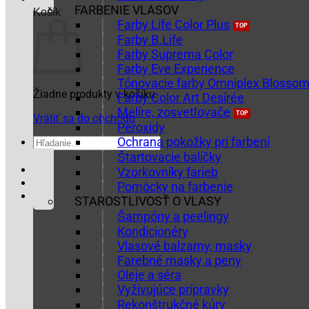
FARBENIE VLASOV
Košík
Farby Life Color Plus
Farby B.Life
Farby Suprema Color
Farby Eve Experience
Tónovacie farby Omniplex Blosso
Žiadne produkty v košíku.
Farby Color Art Desírée
Melíre, zosvetľovače
Vrátiť sa do obchodu
Peroxidy
Ochrana pokožky pri farbení
Hľadať:
Štartovacie balíčky
Vzorkovníky farieb
Pomôcky na farbenie
STAROSTLIVOSŤ O VLASY
Šampóny a peelingy
Kondicionéry
Vlasové balzamy, masky
Farebné masky a peny
Oleje a séra
Vyživujúce prípravky
Rekonštrukčné kúry