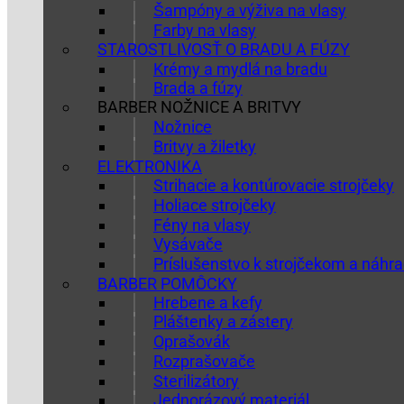
Šampóny a výživa na vlasy
Farby na vlasy
STAROSTLIVOSŤ O BRADU A FÚZY
Krémy a mydlá na bradu
Brada a fúzy
BARBER NOŽNICE A BRITVY
Nožnice
Britvy a žiletky
ELEKTRONIKA
Strihacie a kontúrovacie strojčeky
Holiace strojčeky
Fény na vlasy
Vysávače
Príslušenstvo k strojčekom a náhra
BARBER POMÔCKY
Hrebene a kefy
Pláštenky a zástery
Oprašovák
Rozprašovače
Sterilizátory
Jednorázový materiál