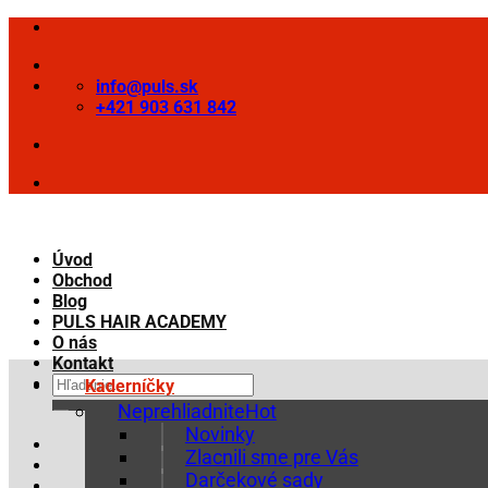
Skip
to
content
info@puls.sk
+421 903 631 842
Úvod
Obchod
Blog
PULS HAIR ACADEMY
O nás
Kontakt
Hľadať:
Kaderníčky
Neprehliadnite
Novinky
Zlacnili sme pre Vás
Darčekové sady