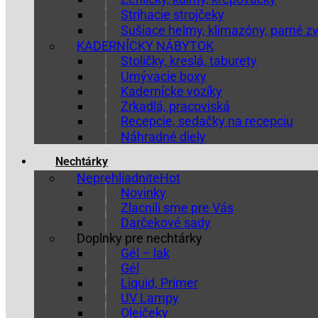
Strihacie strojčeky
Sušiace helmy, klimazóny, parné z
KADERNÍCKY NÁBYTOK
Stoličky, kreslá, taburety
Umývacie boxy
Kadernícke vozíky
Zrkadlá, pracoviská
Recepcie, sedačky na recepciu
Náhradné diely
Nechtárky
Neprehliadnite
Novinky
Zlacnili sme pre Vás
Darčekové sady
Doplnky pre nechtárky
Gél – lak
Gél
Liquid, Primer
UV Lampy
Olejčeky