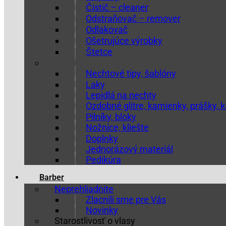
Čistič – cleaner
Odstraňovač – remover
Odlakovač
Ošetrujúce výrobky
Štetce
Nechtové tipy, šablóny
Laky
Lepidlá na nechty
Ozdobné glitre, kamienky, prášky,
Pilníky, bloky
Nožnice, kliešte
Doplnky
Jednorázový materiál
Pedikúra
Barber
Neprehliadnite
Zlacnili sme pre Vás
Novinky
Starostlivosť o vlasy