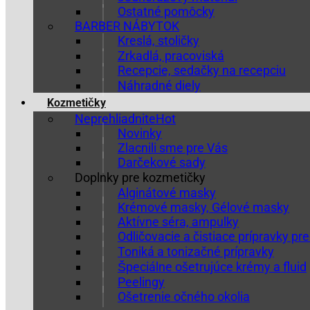
Ostatné pomôcky
BARBER NÁBYTOK
Kreslá, stoličky
Zrkadlá, pracoviská
Recepcie, sedačky na recepciu
Náhradné diely
Kozmetičky
Neprehliadnite
Novinky
Zlacnili sme pre Vás
Darčekové sady
Doplnky pre kozmetičky
Alginátové masky
Krémové masky, Gélové masky
Aktívne séra, ampulky
Odličovacie a čistiace prípravky pre
Toniká a tonizačné prípravky
Špeciálne ošetrujúce krémy a fluid
Peelingy
Ošetrenie očného okolia