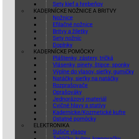
Sety kief a hrebeňov
KADERNÍCKE NOŽNICE A BRITVY
Nožnice
Efilačné nožnice
Britvy a žiletky
Sety nožníc
Doplnky
KADERNÍCKE POMÔCKY
Pláštenky, zástery, tričká
Vlásenky, pinety, štipce, sponky
Výplne do vlasov, sieťky, gumičky
Natáčky, sieťky na natáčky
Rozprašovače
Oprašováky
Jednorázový materiál
Cvičné hlavy a statívy
Kadernícke/Kozmetické kufre
Ostatné pomôcky
ELEKTRONIKA
Sušiče vlasov
Žehličky, kulmy, krepovačky