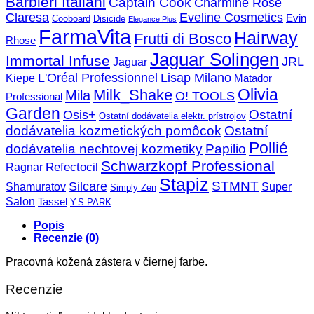
Barbieri Italiani
Captain Cook
Charmine Rose
Claresa
Eveline Cosmetics
Evin
Cooboard
Disicide
Elegance Plus
FarmaVita
Hairway
Frutti di Bosco
Rhose
Jaguar Solingen
Immortal Infuse
JRL
Jaguar
L'Oréal Professionnel
Lisap Milano
Kiepe
Matador
Olivia
Milk_Shake
Mila
O! TOOLS
Professional
Garden
Ostatní
Osis+
Ostatní dodávatelia elektr. prístrojov
dodávatelia kozmetických pomôcok
Ostatní
Pollié
dodávatelia nechtovej kozmetiky
Papilio
Schwarzkopf Professional
Refectocil
Ragnar
Stapiz
STMNT
Silcare
Super
Shamuratov
Simply Zen
Salon
Tassel
Y.S.PARK
Popis
Recenzie (0)
Pracovná kožená zástera v čiernej farbe.
Recenzie