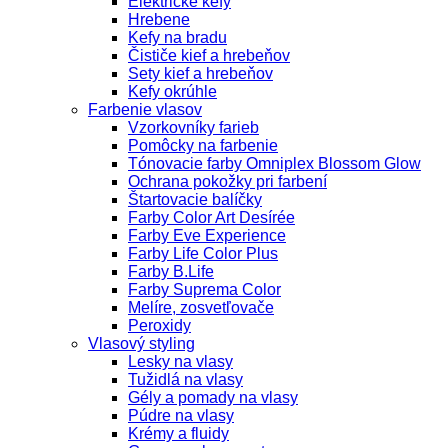
Elektrické kefy
Hrebene
Kefy na bradu
Čističe kief a hrebeňov
Sety kief a hrebeňov
Kefy okrúhle
Farbenie vlasov
Vzorkovníky farieb
Pomôcky na farbenie
Tónovacie farby Omniplex Blossom Glow
Ochrana pokožky pri farbení
Štartovacie balíčky
Farby Color Art Desírée
Farby Eve Experience
Farby Life Color Plus
Farby B.Life
Farby Suprema Color
Melíre, zosvetľovače
Peroxidy
Vlasový styling
Lesky na vlasy
Tužidlá na vlasy
Gély a pomady na vlasy
Púdre na vlasy
Krémy a fluidy