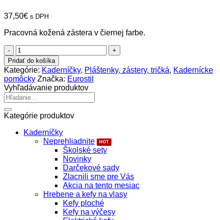
37,50
€
s DPH
Pracovná kožená zástera v čiernej farbe.
množstvo
Eurostil
Pridať do košíka
Zástera
Kategórie:
Kaderníčky
,
Pláštenky, zástery, tričká
,
Kadernícke
kožená
pomôcky
Značka:
Eurostil
Vyhľadávanie produktov
Hľadať:
Kategórie produktov
Kaderníčky
Neprehliadnite
Školské sety
Novinky
Darčekové sady
Zlacnili sme pre Vás
Akcia na tento mesiac
Hrebene a kefy na vlasy
Kefy ploché
Kefy na výčesy