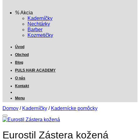
Akcia
Kaderníčky
Nechtárky
Barber
Kozmetičky
Úvod
Obchod
Blog
PULS HAIR ACADEMY
O nás
Kontakt
Menu
Domov
/
Kaderníčky
/
Kadernícke pomôcky
Eurostil Zástera kožená