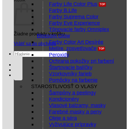
Farby Life Color Plus
Farby B.Life
Farby Suprema Color
Farby Eve Experience
Tónovacie farby Omniplex
Žiadne produkty v košíku.
Blossom Glow
Farby Color Art Desírée
Vrátiť sa do obchodu
Melíre, zosvetľovače
Hľadať:
Peroxidy
Ochrana pokožky pri farbení
Štartovacie balíčky
Vzorkovníky farieb
Pomôcky na farbenie
STAROSTLIVOSŤ O VLASY
Šampóny a peelingy
Kondicionéry
Vlasové balzamy, masky
Farebné masky a peny
Oleje a séra
Vyživujúce prípravky