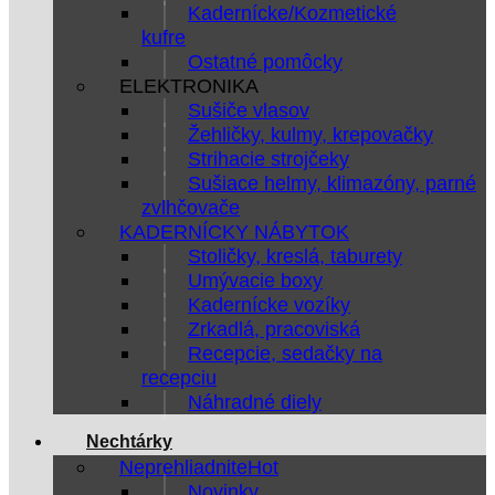
Kadernícke/Kozmetické
kufre
Ostatné pomôcky
ELEKTRONIKA
Sušiče vlasov
Žehličky, kulmy, krepovačky
Strihacie strojčeky
Sušiace helmy, klimazóny, parné
zvlhčovače
KADERNÍCKY NÁBYTOK
Stoličky, kreslá, taburety
Umývacie boxy
Kadernícke vozíky
Zrkadlá, pracoviská
Recepcie, sedačky na
recepciu
Náhradné diely
Nechtárky
Neprehliadnite
Novinky