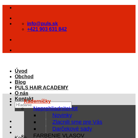
Skip
to
content
info@puls.sk
+421 903 631 842
Úvod
Obchod
Blog
PULS HAIR ACADEMY
O nás
Kontakt
Kaderníčky
Hľadať:
Neprehliadnite
Novinky
Zlacnili sme pre Vás
Darčekové sady
FARBENIE VLASOV
Košík