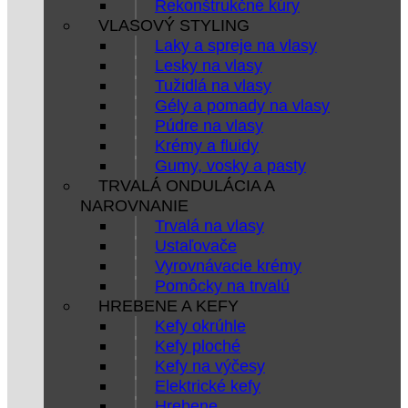
Rekonštrukčné kúry
VLASOVÝ STYLING
Laky a spreje na vlasy
Lesky na vlasy
Tužidlá na vlasy
Gély a pomady na vlasy
Púdre na vlasy
Krémy a fluidy
Gumy, vosky a pasty
TRVALÁ ONDULÁCIA A
NAROVNANIE
Trvalá na vlasy
Ustaľovače
Vyrovnávacie krémy
Pomôcky na trvalú
HREBENE A KEFY
Kefy okrúhle
Kefy ploché
Kefy na výčesy
Elektrické kefy
Hrebene