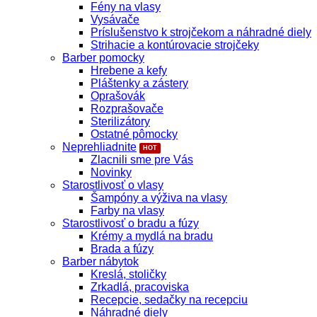
Fény na vlasy
Vysávače
Príslušenstvo k strojčekom a náhradné diely
Strihacie a kontúrovacie strojčeky
Barber pomocky
Hrebene a kefy
Pláštenky a zástery
Oprašovák
Rozprašovače
Sterilizátory
Ostatné pômocky
Neprehliadnite
Zlacnili sme pre Vás
Novinky
Starostlivosť o vlasy
Šampóny a výživa na vlasy
Farby na vlasy
Starostlivosť o bradu a fúzy
Krémy a mydlá na bradu
Brada a fúzy
Barber nábytok
Kreslá, stoličky
Zrkadlá, pracoviska
Recepcie, sedačky na recepciu
Náhradné diely