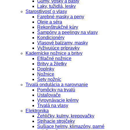
Gumy, vosky a pasty
Laky, tužidlá, lesky
Starostlivosť o vlasy
Farebné masky a peny
Oleje a séra
Rekonštrukčné kúry
Šampóny a peelingy na vlasy
Kondicionéry
Vlasové balzamy, masky
Vyživujúce prípravky
Kadernícke nožnice a britvy
Efilačné nožnice
Britvy a žiletky
Doplnky
Nožnice
Sety nožníc
Trvalá ondulácia a narovnanie
Pomôcky na trvalú
Ustaľovače
Vyrovnávacie krémy
Trvalá na vlasy
Elektronika
Žehličky, kulmy, krepovačky
Strihacie strojčeky
Sušiace helmy, klimazóny, parné