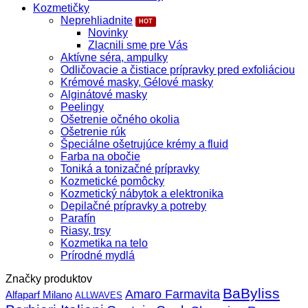
Kozmetičky
Neprehliadnite
Novinky
Zlacnili sme pre Vás
Aktívne séra, ampulky
Odličovacie a čistiace prípravky pred exfoliáciou
Krémové masky, Gélové masky
Alginátové masky
Peelingy
Ošetrenie očného okolia
Ošetrenie rúk
Špeciálne ošetrujúce krémy a fluid
Farba na obočie
Toniká a tonizačné prípravky
Kozmetické pomôcky
Kozmetický nábytok a elektronika
Depilačné prípravky a potreby
Parafín
Riasy, trsy
Kozmetika na telo
Prírodné mydlá
Značky produktov
BaByliss
Amaro Farmavita
Alfaparf Milano
ALLWAVES