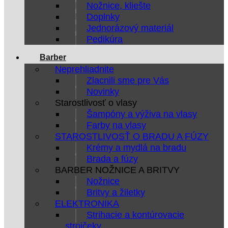
Nožnice, kliešte
Doplnky
Jednorázový materiál
Pedikúra
Barber
Neprehliadnite
Zlacnili sme pre Vás
Novinky
Starostlivosť o vlasy
Šampóny a výživa na vlasy
Farby na vlasy
STAROSTLIVOSŤ O BRADU A FÚZY
Krémy a mydlá na bradu
Brada a fúzy
BARBER NOŽNICE A BRITVY
Nožnice
Britvy a žiletky
ELEKTRONIKA
Strihacie a kontúrovacie
strojčeky