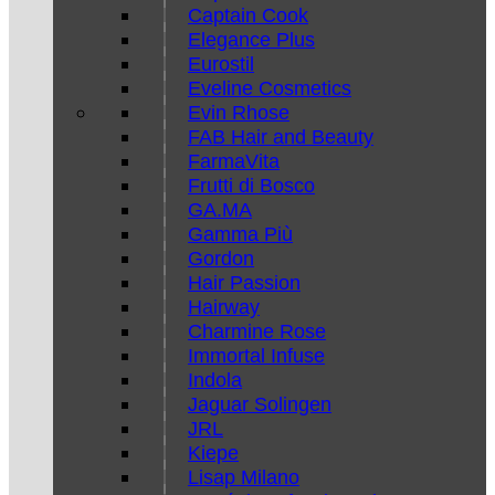
Captain Cook
Elegance Plus
Eurostil
Eveline Cosmetics
Evin Rhose
FAB Hair and Beauty
FarmaVita
Frutti di Bosco
GA.MA
Gamma Più
Gordon
Hair Passion
Hairway
Charmine Rose
Immortal Infuse
Indola
Jaguar Solingen
JRL
Kiepe
Lisap Milano