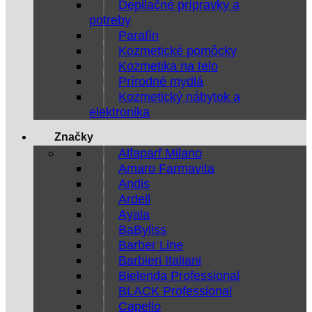
Depilačné prípravky a
potreby
Parafín
Kozmetické pomôcky
Kozmetika na telo
Prírodné mydlá
Kozmetický nábytok a
elektronika
Značky
Alfaparf Milano
Amaro Farmavita
Andis
Ardell
Ayala
BaByliss
Barber Line
Barbieri Italiani
Bielenda Professional
BLACK Professional
Capello