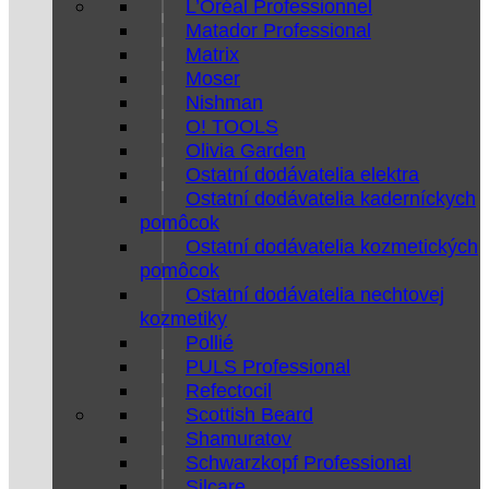
L’Oréal Professionnel
Matador Professional
Matrix
Moser
Nishman
O! TOOLS
Olivia Garden
Ostatní dodávatelia elektra
Ostatní dodávatelia kaderníckych
pomôcok
Ostatní dodávatelia kozmetických
pomôcok
Ostatní dodávatelia nechtovej
kozmetiky
Pollié
PULS Professional
Refectocil
Scottish Beard
Shamuratov
Schwarzkopf Professional
Silcare