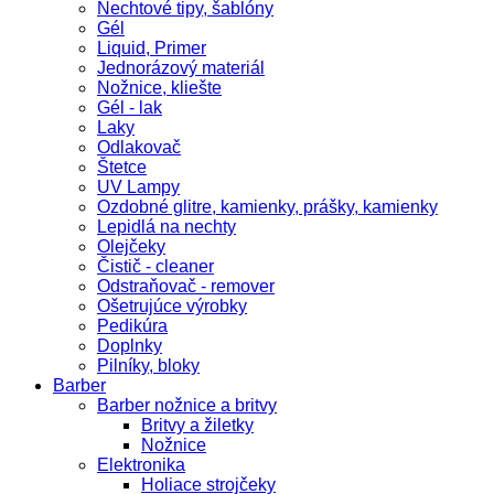
Nechtové tipy, šablóny
Gél
Liquid, Primer
Jednorázový materiál
Nožnice, kliešte
Gél - lak
Laky
Odlakovač
Štetce
UV Lampy
Ozdobné glitre, kamienky, prášky, kamienky
Lepidlá na nechty
Olejčeky
Čistič - cleaner
Odstraňovač - remover
Ošetrujúce výrobky
Pedikúra
Doplnky
Pilníky, bloky
Barber
Barber nožnice a britvy
Britvy a žiletky
Nožnice
Elektronika
Holiace strojčeky