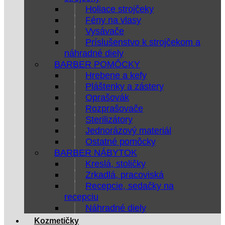
Holiace strojčeky
Fény na vlasy
Vysávače
Príslušenstvo k strojčekom a
náhradné diely
BARBER POMÔCKY
Hrebene a kefy
Pláštenky a zástery
Oprašovák
Rozprašovače
Sterilizátory
Jednorázový materiál
Ostatné pomôcky
BARBER NÁBYTOK
Kreslá, stoličky
Zrkadlá, pracoviská
Recepcie, sedačky na
recepciu
Náhradné diely
Kozmetičky