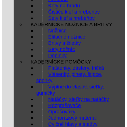
Kefy na bradu
Čističe kief a hrebeňov
Sety kief a hrebeňov
KADERNÍCKE NOŽNICE A BRITVY
Nožnice
Efilačné nožnice
Britvy a žiletky
Sety nožníc
Doplnky
KADERNÍCKE POMÔCKY
Pláštenky, zástery, tričká
Vlásenky, pinety, štipce,
sponky
Výplne do vlasov, sieťky,
gumičky
Natáčky, sieťky na natáčky
Rozprašovače
Oprašováky
Jednorázový materiál
Cvičné hlavy a statívy