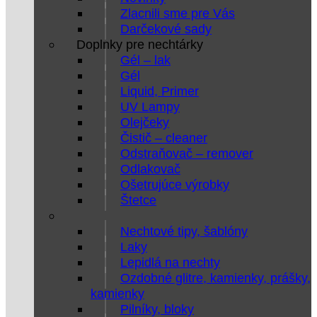
Zlacnili sme pre Vás
Darčekové sady
Doplnky pre nechtárky
Gél – lak
Gél
Liquid, Primer
UV Lampy
Olejčeky
Čistič – cleaner
Odstraňovač – remover
Odlakovač
Ošetrujúce výrobky
Štetce
Nechtové tipy, šablóny
Laky
Lepidlá na nechty
Ozdobné glitre, kamienky, prášky,
kamienky
Pilníky, bloky