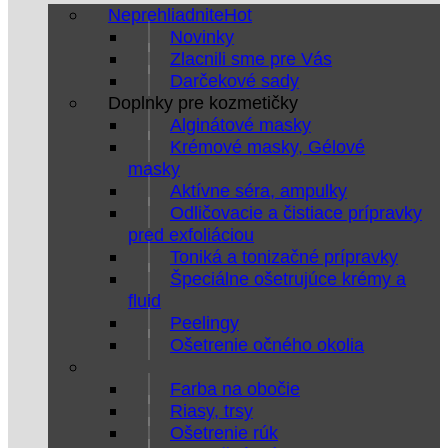
Neprehliadnite
Novinky
Zlacnili sme pre Vás
Darčekové sady
Doplnky pre kozmetičky
Alginátové masky
Krémové masky, Gélové
masky
Aktívne séra, ampulky
Odličovacie a čistiace prípravky
pred exfoliáciou
Toniká a tonizačné prípravky
Špeciálne ošetrujúce krémy a
fluid
Peelingy
Ošetrenie očného okolia
Farba na obočie
Riasy, trsy
Ošetrenie rúk