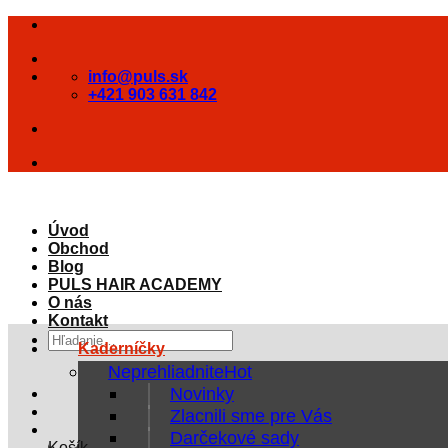
Skip
to
content
info@puls.sk
+421 903 631 842
Úvod
Obchod
Blog
PULS HAIR ACADEMY
O nás
Kontakt
Hľadať:
Kaderníčky
Neprehliadnite
Novinky
Zlacnili sme pre Vás
Darčekové sady
Košík