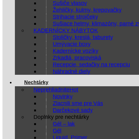
Sušiče vlasov
Žehličky, kulmy, krepovačky
Strihacie strojčeky
Sušiace helmy, klimazóny, parné 
KADERNÍCKY NÁBYTOK
Stoličky, kreslá, taburety
Umývacie boxy
Kadernícke vozíky
Zrkadlá, pracoviská
Recepcie, sedačky na recepciu
Náhradné diely
Nechtárky
Neprehliadnite
Novinky
Zlacnili sme pre Vás
Darčekové sady
Doplnky pre nechtárky
Gél – lak
Gél
Liquid, Primer