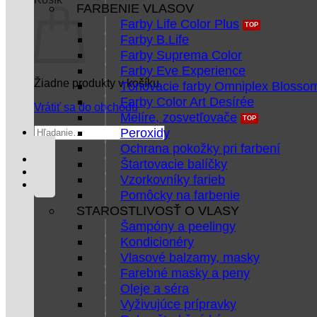
FARBENIE VLASOV
Farby Life Color Plus
Farby B.Life
Farby Suprema Color
Farby Eve Experience
Žiadne produkty v košíku.
Tónovacie farby Omniplex Blosso
Farby Color Art Desírée
Vrátiť sa do obchodu
Melíre, zosvetľovače
Hľadať:
Peroxidy
Ochrana pokožky pri farbení
Štartovacie balíčky
Vzorkovníky farieb
Pomôcky na farbenie
STAROSTLIVOSŤ O VLASY
Šampóny a peelingy
Kondicionéry
Vlasové balzamy, masky
Farebné masky a peny
Oleje a séra
Vyživujúce prípravky