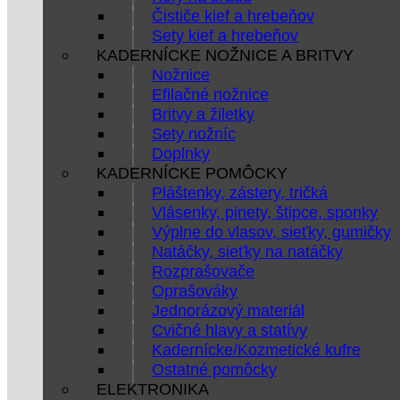
Čističe kief a hrebeňov
Sety kief a hrebeňov
KADERNÍCKE NOŽNICE A BRITVY
Nožnice
Efilačné nožnice
Britvy a žiletky
Sety nožníc
Doplnky
KADERNÍCKE POMÔCKY
Pláštenky, zástery, tričká
Vlásenky, pinety, štipce, sponky
Výplne do vlasov, sieťky, gumičky
Natáčky, sieťky na natáčky
Rozprašovače
Oprašováky
Jednorázový materiál
Cvičné hlavy a statívy
Kadernícke/Kozmetické kufre
Ostatné pomôcky
ELEKTRONIKA