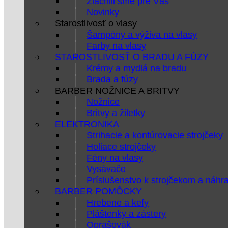
Zlacnili sme pre Vás
Novinky
Starostlivosť o vlasy
Šampóny a výživa na vlasy
Farby na vlasy
STAROSTLIVOSŤ O BRADU A FÚZY
Krémy a mydlá na bradu
Brada a fúzy
BARBER NOŽNICE A BRITVY
Nožnice
Britvy a žiletky
ELEKTRONIKA
Strihacie a kontúrovacie strojčeky
Holiace strojčeky
Fény na vlasy
Vysávače
Príslušenstvo k strojčekom a náhr
BARBER POMÔCKY
Hrebene a kefy
Pláštenky a zástery
Oprašovák