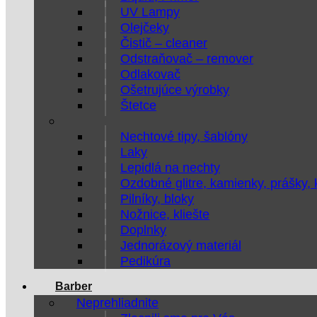
UV Lampy
Olejčeky
Čistič – cleaner
Odstraňovač – remover
Odlakovač
Ošetrujúce výrobky
Štetce
Nechtové tipy, šablóny
Laky
Lepidlá na nechty
Ozdobné glitre, kamienky, prášky,
Pilníky, bloky
Nožnice, kliešte
Doplnky
Jednorázový materiál
Pedikúra
Barber
Neprehliadnite