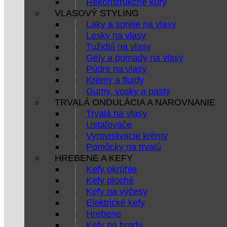
Rekonštrukčné kúry
VLASOVÝ STYLING
Laky a spreje na vlasy
Lesky na vlasy
Tužidlá na vlasy
Gély a pomady na vlasy
Púdre na vlasy
Krémy a fluidy
Gumy, vosky a pasty
TRVALÁ ONDULÁCIA A NAROVNANIE
Trvalá na vlasy
Ustaľovače
Vyrovnávacie krémy
Pomôcky na trvalú
HREBENE A KEFY
Kefy okrúhle
Kefy ploché
Kefy na výčesy
Elektrické kefy
Hrebene
Kefy na bradu