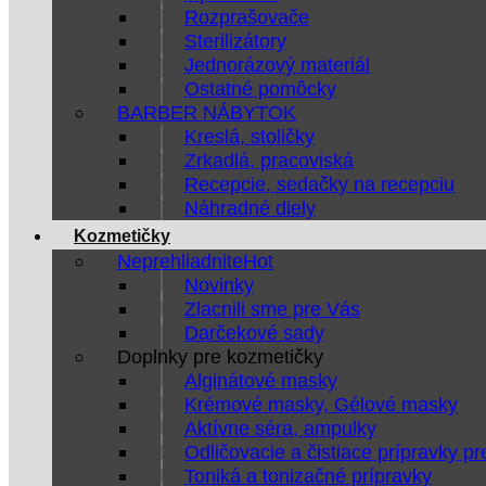
Rozprašovače
Sterilizátory
Jednorázový materiál
Ostatné pomôcky
BARBER NÁBYTOK
Kreslá, stoličky
Zrkadlá, pracoviská
Recepcie, sedačky na recepciu
Náhradné diely
Kozmetičky
Neprehliadnite
Novinky
Zlacnili sme pre Vás
Darčekové sady
Doplnky pre kozmetičky
Alginátové masky
Krémové masky, Gélové masky
Aktívne séra, ampulky
Odličovacie a čistiace prípravky pr
Toniká a tonizačné prípravky