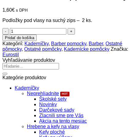
1,60
€
s DPH
Podložky pod vlasy na suchý zips – 2 ks.
množstvo
Barber
Pridať do košíka
Line
Kategórií:
Kaderníčky
,
Barber pomocky
,
Barber
,
Ostatné
Gripper
pômocky
,
Ostatné pomôcky
,
Kadernícke pomôcky
Značka:
na
Eurostil
vlasy
Vyhľadávanie produktov
Hľadať:
Kategórie produktov
Kaderníčky
Neprehliadnite
Školské sety
Novinky
Darčekové sady
Zlacnili sme pre Vás
Akcia na tento mesiac
Hrebene a kefy na vlasy
Kefy ploché