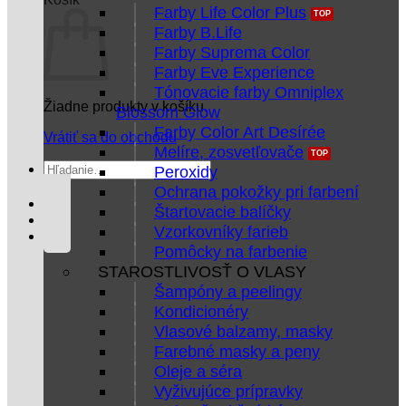
Farby Life Color Plus
Farby B.Life
Farby Suprema Color
Farby Eve Experience
Tónovacie farby Omniplex
Žiadne produkty v košíku.
Blossom Glow
Farby Color Art Desírée
Vrátiť sa do obchodu
Melíre, zosvetľovače
Hľadať:
Peroxidy
Ochrana pokožky pri farbení
Štartovacie balíčky
Vzorkovníky farieb
Pomôcky na farbenie
STAROSTLIVOSŤ O VLASY
Šampóny a peelingy
Kondicionéry
Vlasové balzamy, masky
Farebné masky a peny
Oleje a séra
Vyživujúce prípravky