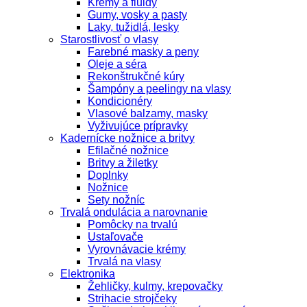
Krémy a fluidy
Gumy, vosky a pasty
Laky, tužidlá, lesky
Starostlivosť o vlasy
Farebné masky a peny
Oleje a séra
Rekonštrukčné kúry
Šampóny a peelingy na vlasy
Kondicionéry
Vlasové balzamy, masky
Vyživujúce prípravky
Kadernícke nožnice a britvy
Efilačné nožnice
Britvy a žiletky
Doplnky
Nožnice
Sety nožníc
Trvalá ondulácia a narovnanie
Pomôcky na trvalú
Ustaľovače
Vyrovnávacie krémy
Trvalá na vlasy
Elektronika
Žehličky, kulmy, krepovačky
Strihacie strojčeky