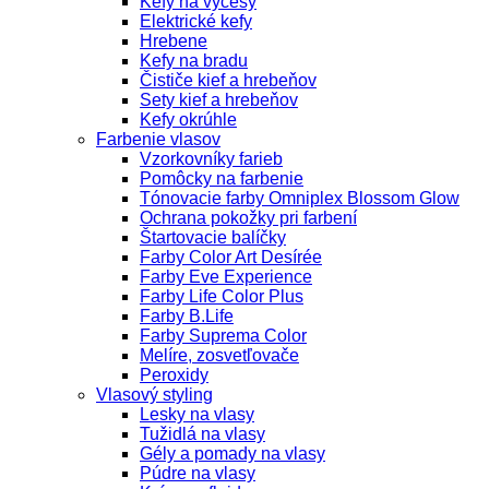
Kefy na výčesy
Elektrické kefy
Hrebene
Kefy na bradu
Čističe kief a hrebeňov
Sety kief a hrebeňov
Kefy okrúhle
Farbenie vlasov
Vzorkovníky farieb
Pomôcky na farbenie
Tónovacie farby Omniplex Blossom Glow
Ochrana pokožky pri farbení
Štartovacie balíčky
Farby Color Art Desírée
Farby Eve Experience
Farby Life Color Plus
Farby B.Life
Farby Suprema Color
Melíre, zosvetľovače
Peroxidy
Vlasový styling
Lesky na vlasy
Tužidlá na vlasy
Gély a pomady na vlasy
Púdre na vlasy