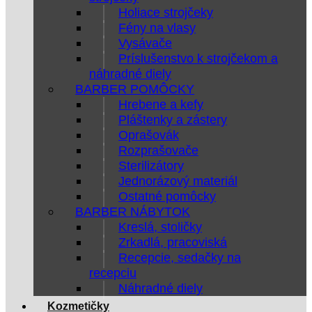
Holiace strojčeky
Fény na vlasy
Vysávače
Príslušenstvo k strojčekom a
náhradné diely
BARBER POMÔCKY
Hrebene a kefy
Pláštenky a zástery
Oprašovák
Rozprašovače
Sterilizátory
Jednorázový materiál
Ostatné pomôcky
BARBER NÁBYTOK
Kreslá, stoličky
Zrkadlá, pracoviská
Recepcie, sedačky na
recepciu
Náhradné diely
Kozmetičky