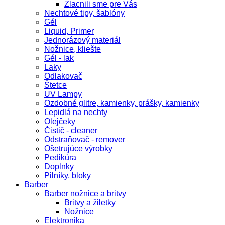
Zlacnili sme pre Vás
Nechtové tipy, šablóny
Gél
Liquid, Primer
Jednorázový materiál
Nožnice, kliešte
Gél - lak
Laky
Odlakovač
Štetce
UV Lampy
Ozdobné glitre, kamienky, prášky, kamienky
Lepidlá na nechty
Olejčeky
Čistič - cleaner
Odstraňovač - remover
Ošetrujúce výrobky
Pedikúra
Doplnky
Pilníky, bloky
Barber
Barber nožnice a britvy
Britvy a žiletky
Nožnice
Elektronika