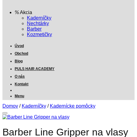
Akcia
Kaderníčky
Nechtárky
Barber
Kozmetičky
Úvod
Obchod
Blog
PULS HAIR ACADEMY
O nás
Kontakt
Menu
Domov
/
Kaderníčky
/
Kadernícke pomôcky
Barber Line Gripper na vlasy