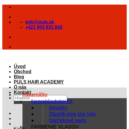
Skip
to
content
info@puls.sk
+421 903 631 842
Úvod
Obchod
Blog
PULS HAIR ACADEMY
O nás
Kontakt
Kaderníčky
Hľadať:
Neprehliadnite
Novinky
Zlacnili sme pre Vás
Darčekové sady
FARBENIE VLASOV
Košík