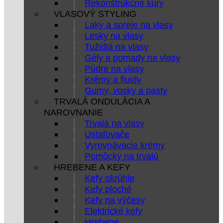
Rekonštrukčné kúry
VLASOVÝ STYLING
Laky a spreje na vlasy
Lesky na vlasy
Tužidlá na vlasy
Gély a pomady na vlasy
Púdre na vlasy
Krémy a fluidy
Gumy, vosky a pasty
TRVALÁ ONDULÁCIA A
NAROVNANIE
Trvalá na vlasy
Ustaľovače
Vyrovnávacie krémy
Pomôcky na trvalú
HREBENE A KEFY
Kefy okrúhle
Kefy ploché
Kefy na výčesy
Elektrické kefy
Hrebene