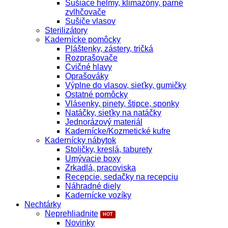
Sušiace helmy, klimazóny, parné
zvlhčovače
Sušiče vlasov
Sterilizátory
Kadernícke pomôcky
Pláštenky, zástery, tričká
Rozprašovače
Cvičné hlavy
Oprašováky
Výplne do vlasov, sieťky, gumičky
Ostatné pomôcky
Vlásenky, pinety, štipce, sponky
Natáčky, sieťky na natáčky
Jednorázový materiál
Kadernícke/Kozmetické kufre
Kadernícky nábytok
Stoličky, kreslá, taburety
Umývacie boxy
Zrkadlá, pracoviska
Recepcie, sedačky na recepciu
Náhradné diely
Kadernícke vozíky
Nechtárky
Neprehliadnite
Novinky