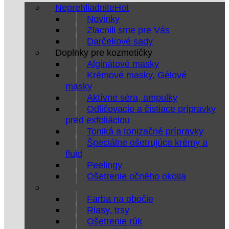
Neprehliadnite
Novinky
Zlacnili sme pre Vás
Darčekové sady
Doplnky pre kozmetičky
Alginátové masky
Krémové masky, Gélové
masky
Aktívne séra, ampulky
Odličovacie a čistiace prípravky
pred exfoliáciou
Toniká a tonizačné prípravky
Špeciálne ošetrujúce krémy a
fluid
Peelingy
Ošetrenie očného okolia
Farba na obočie
Riasy, trsy
Ošetrenie rúk