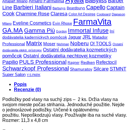
BaByliss
Barber
Amaro Farmavita
Alfaparf Milano
Barbieri Italiani
Capello
Line
Captain
Beardburys
Barburys
Cook
Charmine Rose
Claresa
Color Art Desiree
Cooboard
Diapason
FarmaVita
Eveline Cosmetics
Evin Rhose
MIlano
GA.MA
Gamma Più
Immortal Infuse
Iní
Gordon
JRL
Jaguar
dodávatelia kaderníckych pomôcok
Matador
Matrix
Noberu
O! TOOLS
Moser
Professional
Nishman
Ostatní
Ostatní dodávatelia kozmetických
dodávatelia elektr. prístrojov
pomôcok
Ostatní dodávatelia nechtovej kozmetiky
PULS Professional
Papilio
Refectocil
Redken
Ragner
Schwarzkopf Professional
STMNT
Silcare
Shamuratov
Super Salon
Y.S.PARK
Popis
Recenzie (0)
Podložky pod vlasy na suchý zips – 2 ks. Držia vlasy na
svojom mieste počas strihania. Jednoduché použitie. Nejde
o jednorázové podložky. Určené k opätovnému
použitiu. Nepoškodzujú vlasy. Používajte iba na suché vlasy.
Rozmer: 11,3 x 4,8 cm