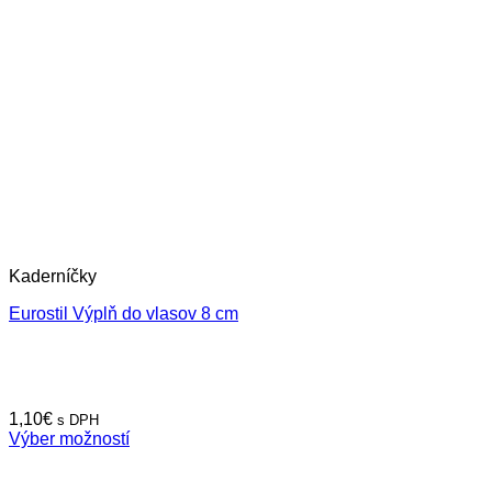
Kaderníčky
Eurostil Výplň do vlasov 8 cm
1,10
€
s DPH
Výber možností
Tento
produkt