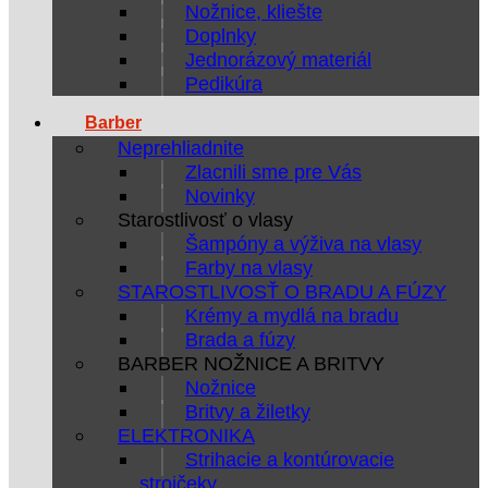
Nožnice, kliešte
Doplnky
Jednorázový materiál
Pedikúra
Barber
Neprehliadnite
Zlacnili sme pre Vás
Novinky
Starostlivosť o vlasy
Šampóny a výživa na vlasy
Farby na vlasy
STAROSTLIVOSŤ O BRADU A FÚZY
Krémy a mydlá na bradu
Brada a fúzy
BARBER NOŽNICE A BRITVY
Nožnice
Britvy a žiletky
ELEKTRONIKA
Strihacie a kontúrovacie
strojčeky