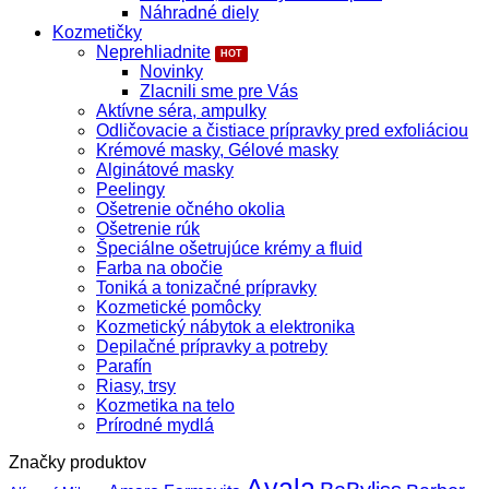
Náhradné diely
Kozmetičky
Neprehliadnite
Novinky
Zlacnili sme pre Vás
Aktívne séra, ampulky
Odličovacie a čistiace prípravky pred exfoliáciou
Krémové masky, Gélové masky
Alginátové masky
Peelingy
Ošetrenie očného okolia
Ošetrenie rúk
Špeciálne ošetrujúce krémy a fluid
Farba na obočie
Toniká a tonizačné prípravky
Kozmetické pomôcky
Kozmetický nábytok a elektronika
Depilačné prípravky a potreby
Parafín
Riasy, trsy
Kozmetika na telo
Prírodné mydlá
Značky produktov
Ayala