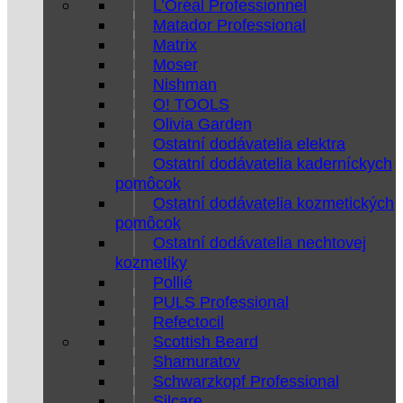
L’Oréal Professionnel
Matador Professional
Matrix
Moser
Nishman
O! TOOLS
Olivia Garden
Ostatní dodávatelia elektra
Ostatní dodávatelia kaderníckych
pomôcok
Ostatní dodávatelia kozmetických
pomôcok
Ostatní dodávatelia nechtovej
kozmetiky
Pollié
PULS Professional
Refectocil
Scottish Beard
Shamuratov
Schwarzkopf Professional
Silcare