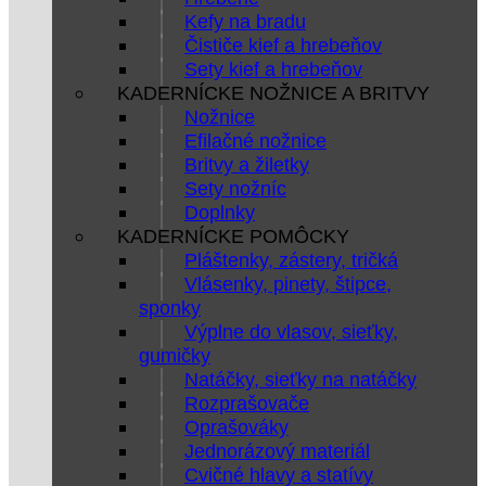
Kefy na bradu
Čističe kief a hrebeňov
Sety kief a hrebeňov
KADERNÍCKE NOŽNICE A BRITVY
Nožnice
Efilačné nožnice
Britvy a žiletky
Sety nožníc
Doplnky
KADERNÍCKE POMÔCKY
Pláštenky, zástery, tričká
Vlásenky, pinety, štipce,
sponky
Výplne do vlasov, sieťky,
gumičky
Natáčky, sieťky na natáčky
Rozprašovače
Oprašováky
Jednorázový materiál
Cvičné hlavy a statívy