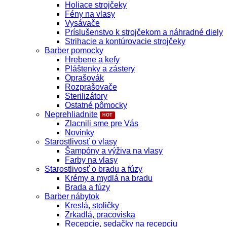
Holiace strojčeky
Fény na vlasy
Vysávače
Príslušenstvo k strojčekom a náhradné diely
Strihacie a kontúrovacie strojčeky
Barber pomocky
Hrebene a kefy
Pláštenky a zástery
Oprašovák
Rozprašovače
Sterilizátory
Ostatné pômocky
Neprehliadnite
Zlacnili sme pre Vás
Novinky
Starostlivosť o vlasy
Šampóny a výživa na vlasy
Farby na vlasy
Starostlivosť o bradu a fúzy
Krémy a mydlá na bradu
Brada a fúzy
Barber nábytok
Kreslá, stoličky
Zrkadlá, pracoviska
Recepcie, sedačky na recepciu