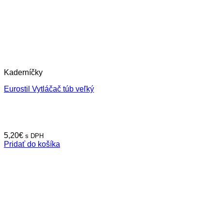
Kaderníčky
Eurostil Vytláčač túb veľký
5,20
€
s DPH
Pridať do košíka