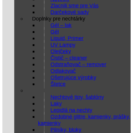
Zlacnili sme pre Vás
Darčekové sady
Doplnky pre nechtárky
Gél – lak
Gél
Liquid, Primer
UV Lampy
Olejčeky
Čistič – cleaner
Odstraňovač – remover
Odlakovač
Ošetrujúce výrobky
Štetce
Nechtové tipy, šablóny
Laky
Lepidlá na nechty
Ozdobné glitre, kamienky, prášky,
kamienky
Pilníky, bloky