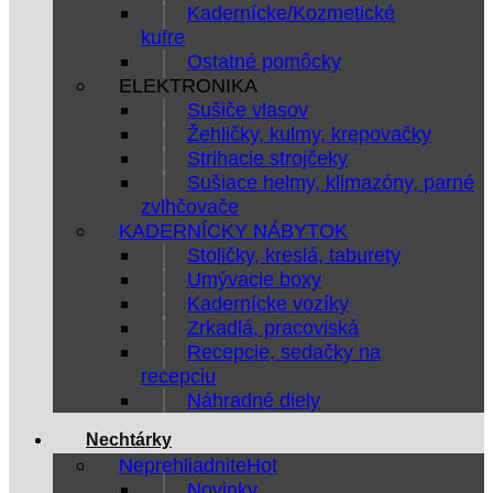
Kadernícke/Kozmetické
kufre
Ostatné pomôcky
ELEKTRONIKA
Sušiče vlasov
Žehličky, kulmy, krepovačky
Strihacie strojčeky
Sušiace helmy, klimazóny, parné
zvlhčovače
KADERNÍCKY NÁBYTOK
Stoličky, kreslá, taburety
Umývacie boxy
Kadernícke vozíky
Zrkadlá, pracoviská
Recepcie, sedačky na
recepciu
Náhradné diely
Nechtárky
Neprehliadnite
Novinky