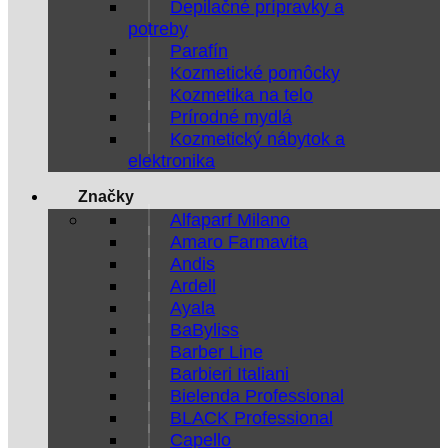
Depilačné prípravky a
potreby
Parafín
Kozmetické pomôcky
Kozmetika na telo
Prírodné mydlá
Kozmetický nábytok a
elektronika
Značky
Alfaparf Milano
Amaro Farmavita
Andis
Ardell
Ayala
BaByliss
Barber Line
Barbieri Italiani
Bielenda Professional
BLACK Professional
Capello