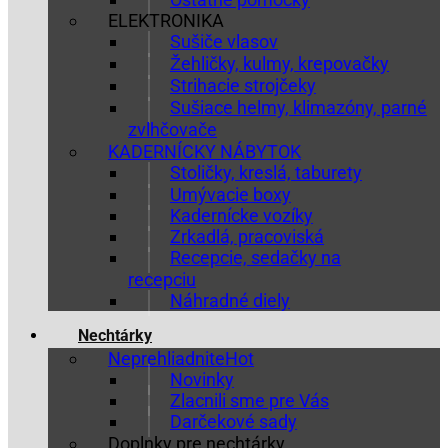
ELEKTRONIKA
Sušiče vlasov
Žehličky, kulmy, krepovačky
Strihacie strojčeky
Sušiace helmy, klimazóny, parné
zvlhčovače
KADERNÍCKY NÁBYTOK
Stoličky, kreslá, taburety
Umývacie boxy
Kadernícke vozíky
Zrkadlá, pracoviská
Recepcie, sedačky na
recepciu
Náhradné diely
Nechtárky
Neprehliadnite
Novinky
Zlacnili sme pre Vás
Darčekové sady
Doplnky pre nechtárky