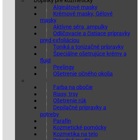
Doplnky pre kozmetičky
Alginátové masky
Krémové masky, Gélové
masky
Aktívne séra, ampulky
Odličovacie a čistiace prípravky
pred exfoliáciou
Toniká a tonizačné prípravky
Špeciálne ošetrujúce krémy a
fluid
Peelingy
Ošetrenie očného okolia
Farba na obočie
Riasy, trsy
Ošetrenie rúk
Depilačné prípravky a
potreby
Parafín
Kozmetické pomôcky
Kozmetika na telo