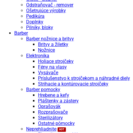
Odstraňovač - remover
Ošetrujúce výrobky
Pedikúra
Doplnky
Pilníky, bloky
Barber
Barber nožnice a britvy
Britvy a žiletky
Nožnice
Elektronika
Holiace strojčeky
Fény na vlasy
Vysávače
Príslušenstvo k strojčekom a náhradné diely
Strihacie a kontúrovacie strojčeky
Barber pomocky
Hrebene a kefy
Pláštenky a zástery
Oprašovák
Rozprašovače
Sterilizátory
Ostatné pômocky
Neprehliadnite