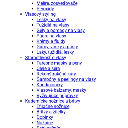
Melíre, zosvetľovače
Peroxidy
Vlasový styling
Lesky na vlasy
Tužidlá na vlasy
Gély a pomady na vlasy
Púdre na vlasy
Krémy a fluidy
Gumy, vosky a pasty
Laky, tužidlá, lesky
Starostlivosť o vlasy
Farebné masky a peny
Oleje a séra
Rekonštrukčné kúry
Šampóny a peelingy na vlasy
Kondicionéry
Vlasové balzamy, masky
Vyživujúce prípravky
Kadernícke nožnice a britvy
Efilačné nožnice
Britvy a žiletky
Doplnky
Nožnice