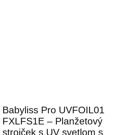
Babyliss Pro UVFOIL01
FXLFS1E – Planžetový
strojček s UV svetlom s