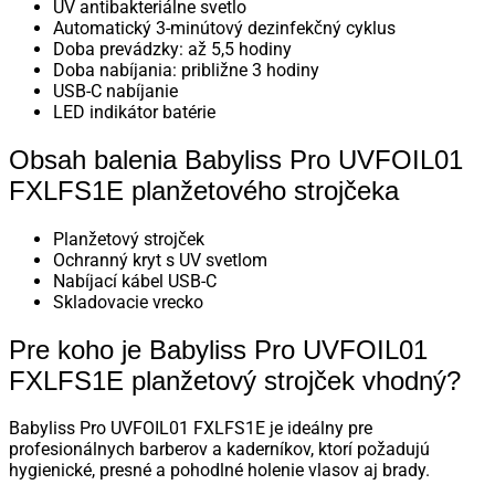
UV antibakteriálne svetlo
Automatický 3-minútový dezinfekčný cyklus
Doba prevádzky: až 5,5 hodiny
Doba nabíjania: približne 3 hodiny
USB-C nabíjanie
LED indikátor batérie
Obsah balenia Babyliss Pro UVFOIL01
FXLFS1E planžetového strojčeka
Planžetový strojček
Ochranný kryt s UV svetlom
Nabíjací kábel USB-C
Skladovacie vrecko
Pre koho je Babyliss Pro UVFOIL01
FXLFS1E planžetový strojček vhodný?
Babyliss Pro UVFOIL01 FXLFS1E je ideálny pre
profesionálnych barberov a kaderníkov, ktorí požadujú
hygienické, presné a pohodlné holenie vlasov aj brady.