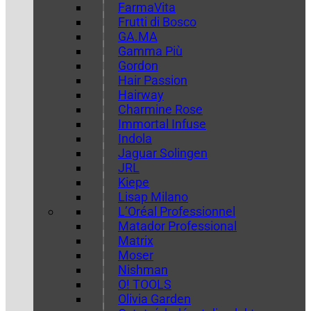
FarmaVita
Frutti di Bosco
GA.MA
Gamma Più
Gordon
Hair Passion
Hairway
Charmine Rose
Immortal Infuse
Indola
Jaguar Solingen
JRL
Kiepe
Lisap Milano
L’Oréal Professionnel
Matador Professional
Matrix
Moser
Nishman
O! TOOLS
Olivia Garden