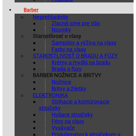
Barber
Neprehliadnite
Zlacnili sme pre Vás
Novinky
Starostlivosť o vlasy
Šampóny a výživa na vlasy
Farby na vlasy
STAROSTLIVOSŤ O BRADU A FÚZY
Krémy a mydlá na bradu
Brada a fúzy
BARBER NOŽNICE A BRITVY
Nožnice
Britvy a žiletky
ELEKTRONIKA
Strihacie a kontúrovacie
strojčeky
Holiace strojčeky
Fény na vlasy
Vysávače
Príslušenstvo k strojčekom a