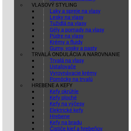
VLASOVÝ STYLING
Laky a spreje na vlasy
Lesky na vlasy
Tužidlá na vlasy
Gély a pomady na vlasy
Púdre na vlasy
Krémy a fluidy
Gumy, vosky a pasty
TRVALÁ ONDULÁCIA A NAROVNANIE
Trvalá na vlasy
Ustaľovače
Vyrovnávacie krémy
Pomôcky na trvalú
HREBENE A KEFY
Kefy okrúhle
Kefy ploché
Kefy na výčesy
Elektrické kefy
Hrebene
Kefy na bradu
Čističe kief a hrebeňov