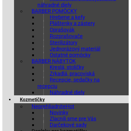
náhradné diely
BARBER POMÔCKY
Hrebene a kefy
Pláštenky a zástery
Oprašovák
Rozprašovače
Sterilizátory
Jednorázový materiál
Ostatné pomôcky
BARBER NÁBYTOK
Kreslá, stoličky
Zrkadlá, pracoviská
Recepcie, sedačky na
recepciu
Náhradné diely
Kozmetičky
Neprehliadnite
Novinky
Zlacnili sme pre Vás
Darčekové sady