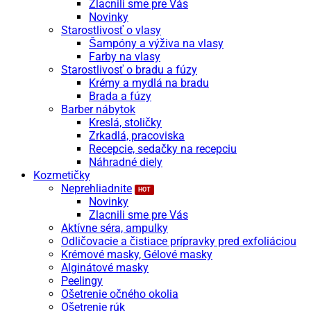
Zlacnili sme pre Vás
Novinky
Starostlivosť o vlasy
Šampóny a výživa na vlasy
Farby na vlasy
Starostlivosť o bradu a fúzy
Krémy a mydlá na bradu
Brada a fúzy
Barber nábytok
Kreslá, stoličky
Zrkadlá, pracoviska
Recepcie, sedačky na recepciu
Náhradné diely
Kozmetičky
Neprehliadnite
Novinky
Zlacnili sme pre Vás
Aktívne séra, ampulky
Odličovacie a čistiace prípravky pred exfoliáciou
Krémové masky, Gélové masky
Alginátové masky
Peelingy
Ošetrenie očného okolia
Ošetrenie rúk