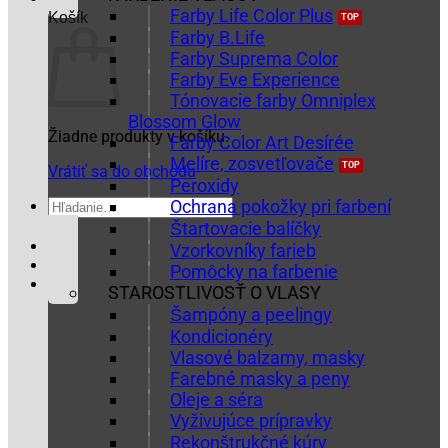
Farby Life Color Plus
Košík
Farby B.Life
Farby Suprema Color
Farby Eve Experience
Tónovacie farby Omniplex
Blossom Glow
Žiadne produkty v košíku.
Farby Color Art Desírée
Melíre, zosvetľovače
Vrátiť sa do obchodu
Peroxidy
Hľadať:
Ochrana pokožky pri farbení
Štartovacie balíčky
Vzorkovníky farieb
Pomôcky na farbenie
STAROSTLIVOSŤ O VLASY
Šampóny a peelingy
Kondicionéry
Vlasové balzamy, masky
Farebné masky a peny
Oleje a séra
Vyživujúce prípravky
Rekonštrukčné kúry