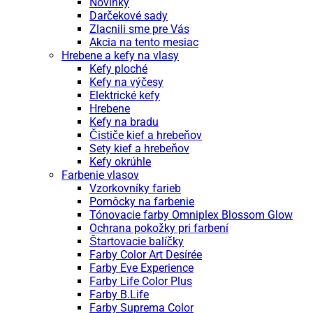
Novinky
fóliou
Darčekové sady
Zlacnili sme pre Vás
Akcia na tento mesiac
Hrebene a kefy na vlasy
Kefy ploché
Kefy na výčesy
Elektrické kefy
Hrebene
Kefy na bradu
Čističe kief a hrebeňov
Sety kief a hrebeňov
Kefy okrúhle
Farbenie vlasov
Vzorkovníky farieb
Pomôcky na farbenie
Tónovacie farby Omniplex Blossom Glow
Ochrana pokožky pri farbení
Štartovacie balíčky
Farby Color Art Desírée
Farby Eve Experience
Farby Life Color Plus
Farby B.Life
Farby Suprema Color