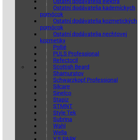
Ostatní dodávatelia elektra
Ostatní dodávatelia kaderníckych
pomôcok
Ostatní dodávatelia kozmetických
pomôcok
Ostatní dodávatelia nechtovej
kozmetiky
Pollié
PULS Professional
Refectocil
Scottish Beard
Shamuratov
Schwarzkopf Professional
Silcare
Sinelco
Stapiz
STMNT
Style Tek
Subrina
Wahl
Wella
Y.S.PARK