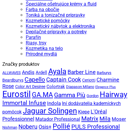
Špeciálne ošetrujúce krémy a fluid
Farba na obočie
Toniká a tonizačné prípravky
Kozmetické pomôcky
Kozmetický nábytok a elektronika
Depilačné prípravky a potreby
Parafín
Riasy, trsy
Kozmetika na telo
Prírodné mydlá
Značky produktov
Ayala
Barber Line
Andis
Ardell
ALLWAVES
Barburys
Capello
Captain Cook
Charmine
Beardburys
Ceriotti
Rose
Colortrak
Color Art Desiree
Diapason MIlano
Elegance Plus
Eurostil
Hairway
GA.MA
Gamma Più
Gordon
Immortal Infuse
Indola
Iní dodávatelia kaderníckych
Jaguar Solingen
L'Oréal
Kiepe
pomôcok
Matrix
Mila
Professionnel
Moser
Matador Professional
Pollié
PULS Professional
Noberu
Osis+
Nishman