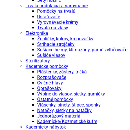
Sety nožníc
Trvalá ondulácia a narovnanie
Pomôcky na trvalú
Ustaľovače
Vyrovnávacie krémy
Trvalá na vlasy
Elektronika
Žehličky, kulmy, krepovačky
Strihacie strojčeky
Sušiace helmy, klimazóny, parné zvlhčovače
Sušiče vlasov
Sterilizátory
Kadernícke pomôcky
Pláštenky, zástery, tričká
Rozprašovače
Cvičné hlavy
Oprašováky
Výplne do vlasov, sieťky, gumičky
Ostatné pomôcky
Vlásenky, pinety, štipce, sponky
Natáčky, sieťky na natáčky
Jednorázový materiál
Kadernícke/Kozmetické kufre
Kadernícky nábytok