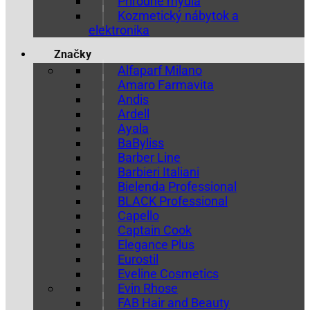
Prírodné mydlá
Kozmetický nábytok a
elektronika
Značky
Alfaparf Milano
Amaro Farmavita
Andis
Ardell
Ayala
BaByliss
Barber Line
Barbieri Italiani
Bielenda Professional
BLACK Professional
Capello
Captain Cook
Elegance Plus
Eurostil
Eveline Cosmetics
Evin Rhose
FAB Hair and Beauty