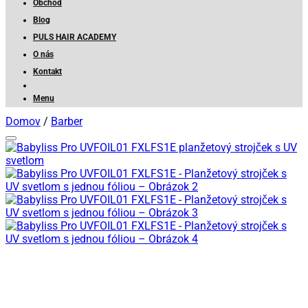
Obchod
Blog
PULS HAIR ACADEMY
O nás
Kontakt
Menu
Domov
/
Barber