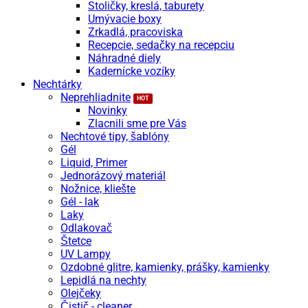
Stoličky, kreslá, taburety
Umývacie boxy
Zrkadlá, pracoviska
Recepcie, sedačky na recepciu
Náhradné diely
Kadernícke vozíky
Nechtárky
Neprehliadnite
Novinky
Zlacnili sme pre Vás
Nechtové tipy, šablóny
Gél
Liquid, Primer
Jednorázový materiál
Nožnice, kliešte
Gél - lak
Laky
Odlakovač
Štetce
UV Lampy
Ozdobné glitre, kamienky, prášky, kamienky
Lepidlá na nechty
Olejčeky
Čistič - cleaner