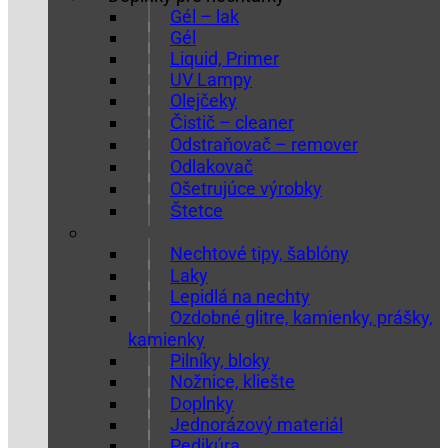
Gél – lak
Gél
Liquid, Primer
UV Lampy
Olejčeky
Čistič – cleaner
Odstraňovač – remover
Odlakovač
Ošetrujúce výrobky
Štetce
Nechtové tipy, šablóny
Laky
Lepidlá na nechty
Ozdobné glitre, kamienky, prášky,
kamienky
Pilníky, bloky
Nožnice, kliešte
Doplnky
Jednorázový materiál
Pedikúra