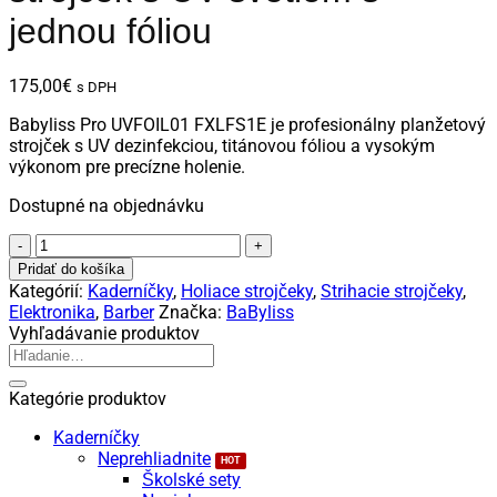
jednou fóliou
175,00
€
s DPH
Babyliss Pro UVFOIL01 FXLFS1E je profesionálny planžetový
strojček s UV dezinfekciou, titánovou fóliou a vysokým
výkonom pre precízne holenie.
Dostupné na objednávku
množstvo
Babyliss
Pridať do košíka
Pro
Kategórií:
Kaderníčky
,
Holiace strojčeky
,
Strihacie strojčeky
,
UVFOIL01
Elektronika
,
Barber
Značka:
BaByliss
FXLFS1E
Vyhľadávanie produktov
-
Hľadať:
Planžetový
strojček
Kategórie produktov
s
UV
Kaderníčky
svetlom
Neprehliadnite
s
Školské sety
jednou