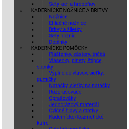
Sety kief a hrebeňov
KADERNÍCKE NOŽNICE A BRITVY
Nožnice
Efilačné nožnice
Britvy a žiletky
Sety nožníc
Doplnky
KADERNÍCKE POMÔCKY
Pláštenky, zástery, tričká
Vlásenky, pinety, štipce,
sponky
Výplne do vlasov, sieťky,
gumičky
Natáčky, sieťky na natáčky
Rozprašovače
Oprašováky
Jednorázový materiál
Cvičné hlavy a statívy
Kadernícke/Kozmetické
kufre
Ostatné pomôcky