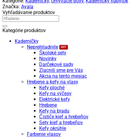
Kategórie:
Kaderníčky
,
Umývacie boxy
,
Kadernícky nábytok
-
Značka:
Ayala
umývací
Vyhľadávanie produktov
box
Hľadať:
Kategórie produktov
Kaderníčky
Neprehliadnite
Školské sety
Novinky
Darčekové sady
Zlacnili sme pre Vás
Akcia na tento mesiac
Hrebene a kefy na vlasy
Kefy ploché
Kefy na výčesy
Elektrické kefy
Hrebene
Kefy na bradu
Čističe kief a hrebeňov
Sety kief a hrebeňov
Kefy okrúhle
Farbenie vlasov