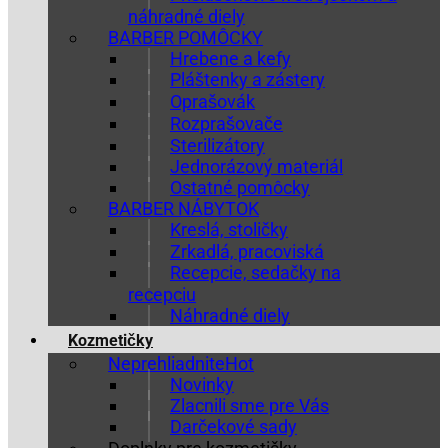
náhradné diely
BARBER POMÔCKY
Hrebene a kefy
Pláštenky a zástery
Oprašovák
Rozprašovače
Sterilizátory
Jednorázový materiál
Ostatné pomôcky
BARBER NÁBYTOK
Kreslá, stoličky
Zrkadlá, pracoviská
Recepcie, sedačky na
recepciu
Náhradné diely
Kozmetičky
Neprehliadnite
Novinky
Zlacnili sme pre Vás
Darčekové sady