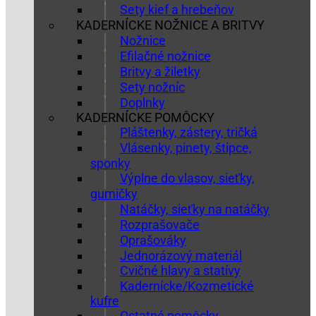
Sety kief a hrebeňov
KADERNÍCKE NOŽNICE A BRITVY
Nožnice
Efilačné nožnice
Britvy a žiletky
Sety nožníc
Doplnky
KADERNÍCKE POMÔCKY
Pláštenky, zástery, tričká
Vlásenky, pinety, štipce,
sponky
Výplne do vlasov, sieťky,
gumičky
Natáčky, sieťky na natáčky
Rozprašovače
Oprašováky
Jednorázový materiál
Cvičné hlavy a statívy
Kadernícke/Kozmetické
kufre
Ostatné pomôcky