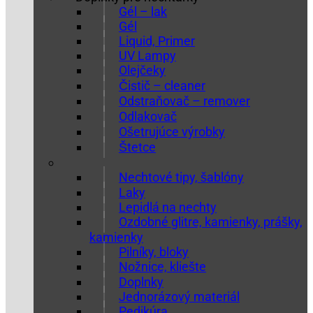
Gél – lak
Gél
Liquid, Primer
UV Lampy
Olejčeky
Čistič – cleaner
Odstraňovač – remover
Odlakovač
Ošetrujúce výrobky
Štetce
Nechtové tipy, šablóny
Laky
Lepidlá na nechty
Ozdobné glitre, kamienky, prášky,
kamienky
Pilníky, bloky
Nožnice, kliešte
Doplnky
Jednorázový materiál
Pedikúra