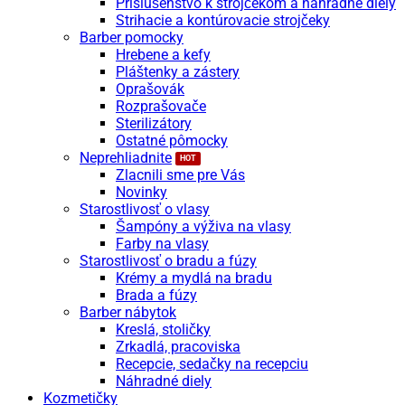
Príslušenstvo k strojčekom a náhradné diely
Strihacie a kontúrovacie strojčeky
Barber pomocky
Hrebene a kefy
Pláštenky a zástery
Oprašovák
Rozprašovače
Sterilizátory
Ostatné pômocky
Neprehliadnite
Zlacnili sme pre Vás
Novinky
Starostlivosť o vlasy
Šampóny a výživa na vlasy
Farby na vlasy
Starostlivosť o bradu a fúzy
Krémy a mydlá na bradu
Brada a fúzy
Barber nábytok
Kreslá, stoličky
Zrkadlá, pracoviska
Recepcie, sedačky na recepciu
Náhradné diely
Kozmetičky