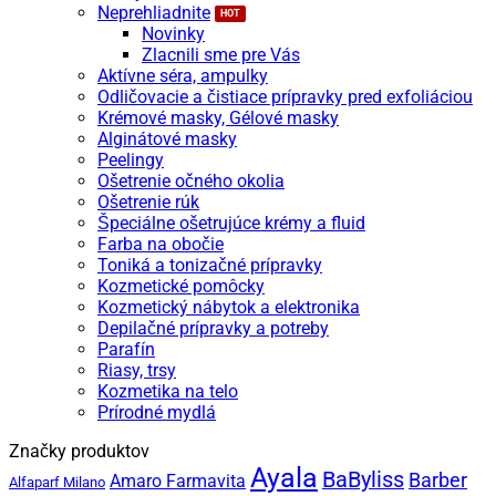
Neprehliadnite
Novinky
Zlacnili sme pre Vás
Aktívne séra, ampulky
Odličovacie a čistiace prípravky pred exfoliáciou
Krémové masky, Gélové masky
Alginátové masky
Peelingy
Ošetrenie očného okolia
Ošetrenie rúk
Špeciálne ošetrujúce krémy a fluid
Farba na obočie
Toniká a tonizačné prípravky
Kozmetické pomôcky
Kozmetický nábytok a elektronika
Depilačné prípravky a potreby
Parafín
Riasy, trsy
Kozmetika na telo
Prírodné mydlá
Značky produktov
Ayala
BaByliss
Barber
Amaro Farmavita
Alfaparf Milano