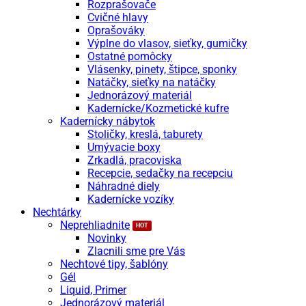
Rozprašovače
Cvičné hlavy
Oprašováky
Výplne do vlasov, sieťky, gumičky
Ostatné pomôcky
Vlásenky, pinety, štipce, sponky
Natáčky, sieťky na natáčky
Jednorázový materiál
Kadernícke/Kozmetické kufre
Kadernícky nábytok
Stoličky, kreslá, taburety
Umývacie boxy
Zrkadlá, pracoviska
Recepcie, sedačky na recepciu
Náhradné diely
Kadernícke vozíky
Nechtárky
Neprehliadnite
Novinky
Zlacnili sme pre Vás
Nechtové tipy, šablóny
Gél
Liquid, Primer
Jednorázový materiál