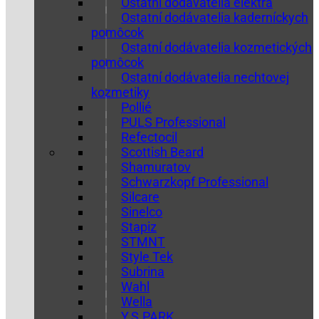
Ostatní dodávatelia elektra
Ostatní dodávatelia kaderníckych
pomôcok
Ostatní dodávatelia kozmetických
pomôcok
Ostatní dodávatelia nechtovej
kozmetiky
Pollié
PULS Professional
Refectocil
Scottish Beard
Shamuratov
Schwarzkopf Professional
Silcare
Sinelco
Stapiz
STMNT
Style Tek
Subrina
Wahl
Wella
Y.S.PARK