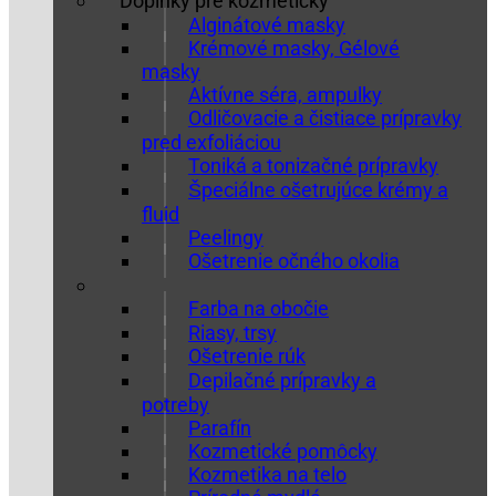
Doplnky pre kozmetičky
Alginátové masky
Krémové masky, Gélové
masky
Aktívne séra, ampulky
Odličovacie a čistiace prípravky
pred exfoliáciou
Toniká a tonizačné prípravky
Špeciálne ošetrujúce krémy a
fluid
Peelingy
Ošetrenie očného okolia
Farba na obočie
Riasy, trsy
Ošetrenie rúk
Depilačné prípravky a
potreby
Parafín
Kozmetické pomôcky
Kozmetika na telo