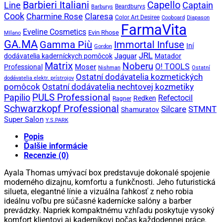
Capello
Barbieri Italiani
Captain
Line
Beardburys
Barburys
Cook
Charmine Rose
Claresa
Color Art Desiree
Cooboard
Diapason
FarmaVita
Eveline Cosmetics
Evin Rhose
MIlano
GA.MA
Gamma Più
Immortal Infuse
Iní
Gordon
JRL
Jaguar
dodávatelia kaderníckych pomôcok
Matador
Matrix
Noberu
O! TOOLS
Moser
Professional
Nishman
Ostatní
Ostatní dodávatelia kozmetických
dodávatelia elektr. prístrojov
pomôcok
Ostatní dodávatelia nechtovej kozmetiky
PULS Professional
Papilio
Refectocil
Redken
Ragner
Schwarzkopf Professional
STMNT
Silcare
Shamuratov
Super Salon
Y.S.PARK
Popis
Ďalšie informácie
Recenzie (0)
Ayala Thomas umývací box predstavuje dokonalé spojenie
moderného dizajnu, komfortu a funkčnosti. Jeho futuristická
silueta, elegantné línie a vizuálna ľahkosť z neho robia
ideálnu voľbu pre súčasné kadernícke salóny a barber
prevádzky. Napriek kompaktnému vzhľadu poskytuje vysoký
komfort klientovi aj kaderníkovi počas každodennej práce.