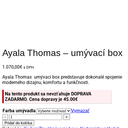
Ayala Thomas – umývací box
1.070,00
€
s DPH
Ayala Thomas umývací box predstavuje dokonalé spojenie
moderného dizajnu, komfortu a funkčnosti.
Na tento produkt sa nevzťahuje DOPRAVA
ZADARMO. Cena dopravy je 45.00€
Farba umývadla
Vymazať
množstvo
Ayala
Pridať do košíka
Thomas