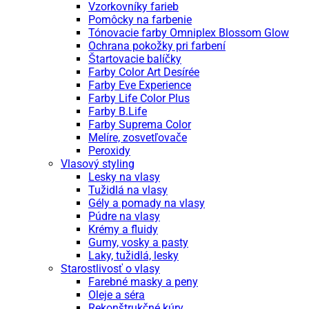
Vzorkovníky farieb
Pomôcky na farbenie
Tónovacie farby Omniplex Blossom Glow
Ochrana pokožky pri farbení
Štartovacie balíčky
Farby Color Art Desírée
Farby Eve Experience
Farby Life Color Plus
Farby B.Life
Farby Suprema Color
Melíre, zosvetľovače
Peroxidy
Vlasový styling
Lesky na vlasy
Tužidlá na vlasy
Gély a pomady na vlasy
Púdre na vlasy
Krémy a fluidy
Gumy, vosky a pasty
Laky, tužidlá, lesky
Starostlivosť o vlasy
Farebné masky a peny
Oleje a séra
Rekonštrukčné kúry