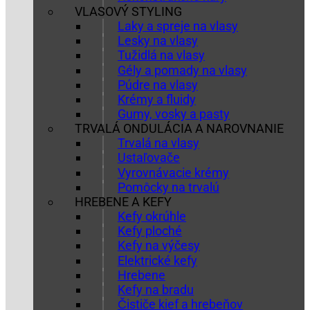
VLASOVÝ STYLING
Laky a spreje na vlasy
Lesky na vlasy
Tužidlá na vlasy
Gély a pomady na vlasy
Púdre na vlasy
Krémy a fluidy
Gumy, vosky a pasty
TRVALÁ ONDULÁCIA A NAROVNANIE
Trvalá na vlasy
Ustaľovače
Vyrovnávacie krémy
Pomôcky na trvalú
HREBENE A KEFY
Kefy okrúhle
Kefy ploché
Kefy na výčesy
Elektrické kefy
Hrebene
Kefy na bradu
Čističe kief a hrebeňov