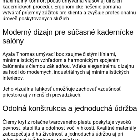
maximálny komfort počas umývania vlasov aj dlhších
kaderníckych procedúr.
Ergonomické riešenie pomáha
vytvárať príjemný zážitok pre klienta a zvyšuje profesionálnu
úroveň poskytovaných služieb.
Moderný dizajn pre súčasné kadernícke
salóny
Ayala Thomas umývací box zaujme čistými líniami,
minimalistickým vzhľadom a harmonickým spojením
čalúnenia s čiernou základňou. Vďaka elegantnému dizajnu
sa hodí do moderných, industriálnych aj minimalistických
interiérov.
Jeho vizuálna ľahkosť umožňuje zachovať vzdušnosť
priestoru aj v menších prevádzkach.
Odolná konštrukcia a jednoduchá údržba
Čierny kryt z rotačne tvarovaného plastu poskytuje vysokú
pevnosť, stabilitu a odolnosť voči vlhkosti. Kvalitné materiály
zabezpečujú dlhú životnosť a jednoduchú údržbu aj pri
intenzívnej každodennej prevádzke.