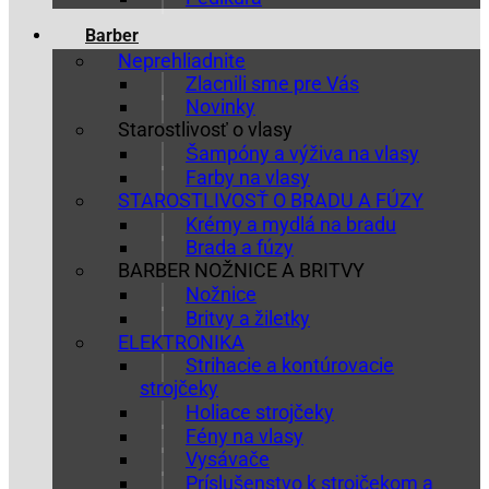
Barber
Neprehliadnite
Zlacnili sme pre Vás
Novinky
Starostlivosť o vlasy
Šampóny a výživa na vlasy
Farby na vlasy
STAROSTLIVOSŤ O BRADU A FÚZY
Krémy a mydlá na bradu
Brada a fúzy
BARBER NOŽNICE A BRITVY
Nožnice
Britvy a žiletky
ELEKTRONIKA
Strihacie a kontúrovacie
strojčeky
Holiace strojčeky
Fény na vlasy
Vysávače
Príslušenstvo k strojčekom a