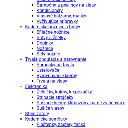
Šampóny a peelingy na vlasy
Kondicionéry
Vlasové balzamy, masky
Vyživujúce prípravky
Kadernícke nožnice a britvy
Efilačné nožnice
Britvy a žiletky
Doplnky
Nožnice
Sety nožníc
Trvalá ondulácia a narovnanie
Pomôcky na trvalú
Ustaľovače
Vyrovnávacie krémy
Trvalá na vlasy
Elektronika
Žehličky, kulmy, krepovačky
Strihacie strojčeky
Sušiace helmy, klimazóny, parné zvlhčovače
Sušiče vlasov
Sterilizátory
Kadernícke pomôcky
Pláštenky, zástery, tričká