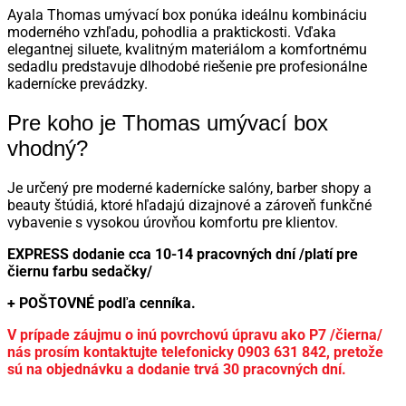
Ayala Thomas umývací box ponúka ideálnu kombináciu
moderného vzhľadu, pohodlia a praktickosti. Vďaka
elegantnej siluete, kvalitným materiálom a komfortnému
sedadlu predstavuje dlhodobé riešenie pre profesionálne
kadernícke prevádzky.
Pre koho je Thomas umývací box
vhodný?
Je určený pre moderné kadernícke salóny, barber shopy a
beauty štúdiá, ktoré hľadajú dizajnové a zároveň funkčné
vybavenie s vysokou úrovňou komfortu pre klientov.
EXPRESS d
odanie cca 10-14 pracovných dní /platí pre
čiernu farbu sedačky/
+ POŠTOVNÉ podľa cenníka.
V prípade záujmu o inú povrchovú úpravu ako P7 /čierna/
nás prosím kontaktujte telefonicky 0903 631 842, pretože
sú na objednávku a dodanie trvá 30 pracovných dní.