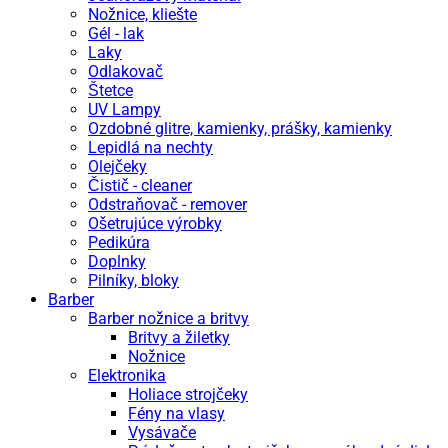
Nožnice, kliešte
Gél - lak
Laky
Odlakovač
Štetce
UV Lampy
Ozdobné glitre, kamienky, prášky, kamienky
Lepidlá na nechty
Olejčeky
Čistič - cleaner
Odstraňovač - remover
Ošetrujúce výrobky
Pedikúra
Doplnky
Pilníky, bloky
Barber
Barber nožnice a britvy
Britvy a žiletky
Nožnice
Elektronika
Holiace strojčeky
Fény na vlasy
Vysávače