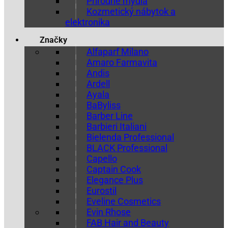
Prírodné mydlá
Kozmetický nábytok a
elektronika
Značky
Alfaparf Milano
Amaro Farmavita
Andis
Ardell
Ayala
BaByliss
Barber Line
Barbieri Italiani
Bielenda Professional
BLACK Professional
Capello
Captain Cook
Elegance Plus
Eurostil
Eveline Cosmetics
Evin Rhose
FAB Hair and Beauty