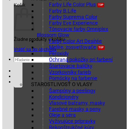
Farby Life Color Plus
Košík
Farby B.Life
Farby Suprema Color
Farby Eve Experience
Tónovacie farby Omniplex
Blossom Glow
Žiadne produkty v košíku.
Farby Color Art Desírée
Melíre, zosvetľovače
Vrátiť sa do obchodu
Peroxidy
Hľadať:
Ochrana pokožky pri farbení
Štartovacie balíčky
Vzorkovníky farieb
Pomôcky na farbenie
STAROSTLIVOSŤ O VLASY
Šampóny a peelingy
Kondicionéry
Vlasové balzamy, masky
Farebné masky a peny
Oleje a séra
Vyživujúce prípravky
Rekonštrukčné kúry