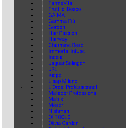
FarmaVita
Frutti di Bosco
GA.MA
Gamma Più
Gordon
Hair Passion
Hairway
Charmine Rose
Immortal Infuse
Indola
Jaguar Solingen
JRL
Kiepe
Lisap Milano
L’Oréal Professionnel
Matador Professional
Matrix
Moser
Nishman
O! TOOLS
Olivia Garden