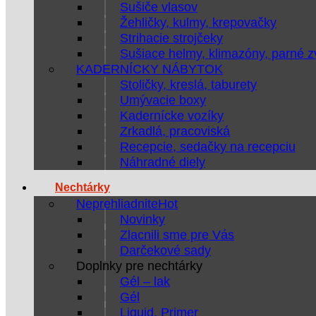
Sušiče vlasov
Žehličky, kulmy, krepovačky
Strihacie strojčeky
Sušiace helmy, klimazóny, parné 
KADERNÍCKY NÁBYTOK
Stoličky, kreslá, taburety
Umývacie boxy
Kadernícke vozíky
Zrkadlá, pracoviská
Recepcie, sedačky na recepciu
Náhradné diely
Nechtárky
Neprehliadnite
Novinky
Zlacnili sme pre Vás
Darčekové sady
Doplnky pre nechtárky
Gél – lak
Gél
Liquid, Primer