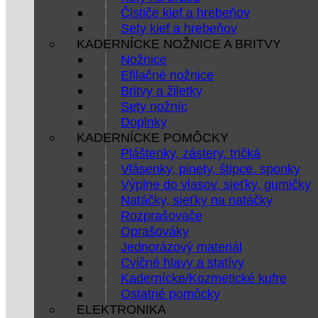
Čističe kief a hrebeňov
Sety kief a hrebeňov
KADERNÍCKE NOŽNICE A BRITVY
Nožnice
Efilačné nožnice
Britvy a žiletky
Sety nožníc
Doplnky
KADERNÍCKE POMÔCKY
Pláštenky, zástery, tričká
Vlásenky, pinety, štipce, sponky
Výplne do vlasov, sieťky, gumičky
Natáčky, sieťky na natáčky
Rozprašovače
Oprašováky
Jednorázový materiál
Cvičné hlavy a statívy
Kadernícke/Kozmetické kufre
Ostatné pomôcky
ELEKTRONIKA