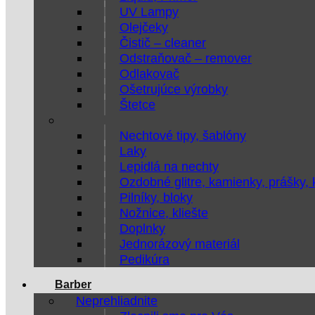
UV Lampy
Olejčeky
Čistič – cleaner
Odstraňovač – remover
Odlakovač
Ošetrujúce výrobky
Štetce
Nechtové tipy, šablóny
Laky
Lepidlá na nechty
Ozdobné glitre, kamienky, prášky,
Pilníky, bloky
Nožnice, kliešte
Doplnky
Jednorázový materiál
Pedikúra
Barber
Neprehliadnite