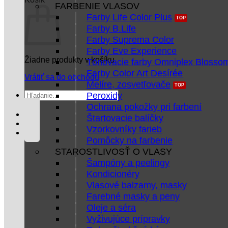
FARBENIE VLASOV
Farby Life Color Plus
Farby B.Life
Farby Suprema Color
Farby Eve Experience
Žiadne produkty v košíku.
Tónovacie farby Omniplex Blosso
Farby Color Art Desírée
Vrátiť sa do obchodu
Melíre, zosvetľovače
Hľadať:
Peroxidy
Ochrana pokožky pri farbení
Štartovacie balíčky
Vzorkovníky farieb
Pomôcky na farbenie
STAROSTLIVOSŤ O VLASY
Šampóny a peelingy
Kondicionéry
Vlasové balzamy, masky
Farebné masky a peny
Oleje a séra
Vyživujúce prípravky