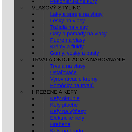
Rekonštrukčné kúry
VLASOVÝ STYLING
Laky a spreje na vlasy
Lesky na vlasy
Tužidlá na vlasy
Gély a pomady na vlasy
Púdre na vlasy
Krémy a fluidy
Gumy, vosky a pasty
TRVALÁ ONDULÁCIA A NAROVNANIE
Trvalá na vlasy
Ustaľovače
Vyrovnávacie krémy
Pomôcky na trvalú
HREBENE A KEFY
Kefy okrúhle
Kefy ploché
Kefy na výčesy
Elektrické kefy
Hrebene
Kefy na bradu