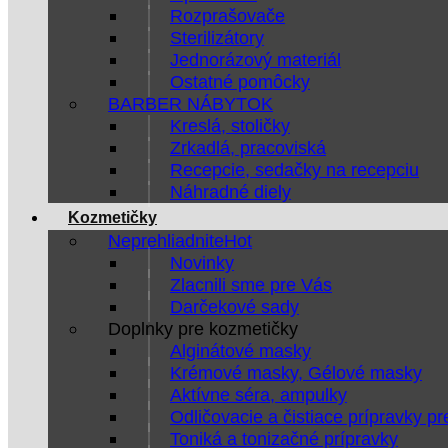
Rozprašovače
Sterilizátory
Jednorázový materiál
Ostatné pomôcky
BARBER NÁBYTOK
Kreslá, stoličky
Zrkadlá, pracoviská
Recepcie, sedačky na recepciu
Náhradné diely
Kozmetičky
Neprehliadnite
Novinky
Zlacnili sme pre Vás
Darčekové sady
Doplnky pre kozmetičky
Alginátové masky
Krémové masky, Gélové masky
Aktívne séra, ampulky
Odličovacie a čistiace prípravky pr
Toniká a tonizačné prípravky