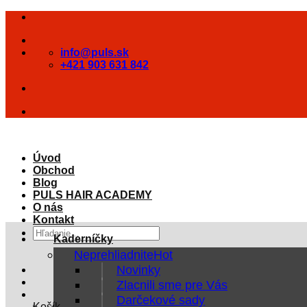
Skip
to
content
info@puls.sk
+421 903 631 842
Úvod
Obchod
Blog
PULS HAIR ACADEMY
O nás
Kontakt
Hľadať:
Kaderníčky
Neprehliadnite
Novinky
Zlacnili sme pre Vás
Darčekové sady
Košík