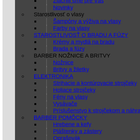
Zlacnili sme pre Vás
Novinky
Starostlivosť o vlasy
Šampóny a výživa na vlasy
Farby na vlasy
STAROSTLIVOSŤ O BRADU A FÚZY
Krémy a mydlá na bradu
Brada a fúzy
BARBER NOŽNICE A BRITVY
Nožnice
Britvy a žiletky
ELEKTRONIKA
Strihacie a kontúrovacie strojčeky
Holiace strojčeky
Fény na vlasy
Vysávače
Príslušenstvo k strojčekom a náhr
BARBER POMÔCKY
Hrebene a kefy
Pláštenky a zástery
Oprašovák