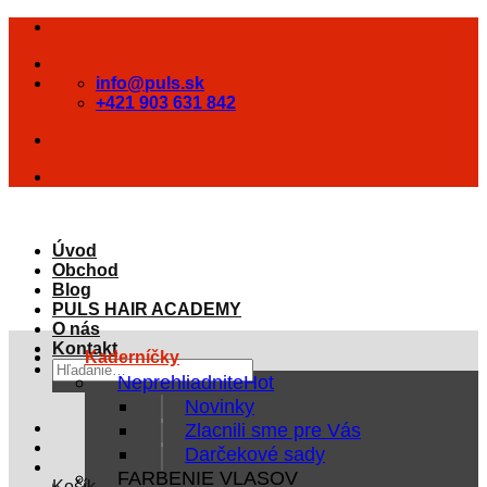
Skip
to
content
info@puls.sk
+421 903 631 842
Úvod
Obchod
Blog
PULS HAIR ACADEMY
O nás
Kontakt
Kaderníčky
Hľadať:
Neprehliadnite
Novinky
Zlacnili sme pre Vás
Darčekové sady
FARBENIE VLASOV
Košík