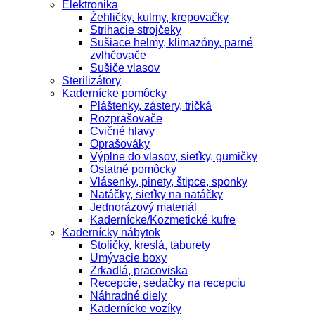
Elektronika
Žehličky, kulmy, krepovačky
Strihacie strojčeky
Sušiace helmy, klimazóny, parné
zvlhčovače
Sušiče vlasov
Sterilizátory
Kadernícke pomôcky
Pláštenky, zástery, tričká
Rozprašovače
Cvičné hlavy
Oprašováky
Výplne do vlasov, sieťky, gumičky
Ostatné pomôcky
Vlásenky, pinety, štipce, sponky
Natáčky, sieťky na natáčky
Jednorázový materiál
Kadernícke/Kozmetické kufre
Kadernícky nábytok
Stoličky, kreslá, taburety
Umývacie boxy
Zrkadlá, pracoviska
Recepcie, sedačky na recepciu
Náhradné diely
Kadernícke vozíky