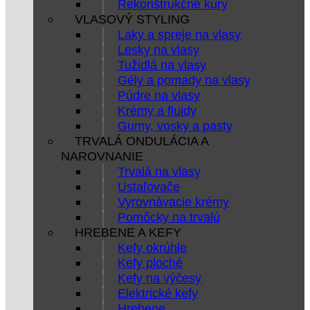
Rekonštrukčné kúry
VLASOVÝ STYLING
Laky a spreje na vlasy
Lesky na vlasy
Tužidlá na vlasy
Gély a pomady na vlasy
Púdre na vlasy
Krémy a fluidy
Gumy, vosky a pasty
TRVALÁ ONDULÁCIA A
NAROVNANIE
Trvalá na vlasy
Ustaľovače
Vyrovnávacie krémy
Pomôcky na trvalú
HREBENE A KEFY
Kefy okrúhle
Kefy ploché
Kefy na výčesy
Elektrické kefy
Hrebene