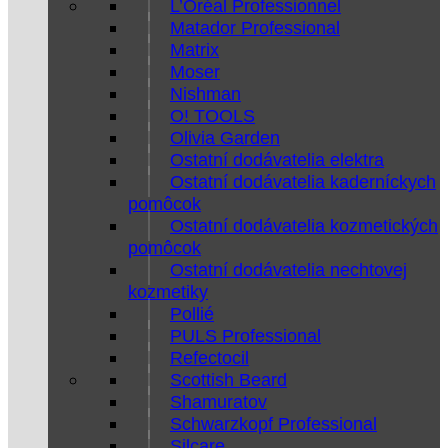
L’Oréal Professionnel
Matador Professional
Matrix
Moser
Nishman
O! TOOLS
Olivia Garden
Ostatní dodávatelia elektra
Ostatní dodávatelia kaderníckych
pomôcok
Ostatní dodávatelia kozmetických
pomôcok
Ostatní dodávatelia nechtovej
kozmetiky
Pollié
PULS Professional
Refectocil
Scottish Beard
Shamuratov
Schwarzkopf Professional
Silcare