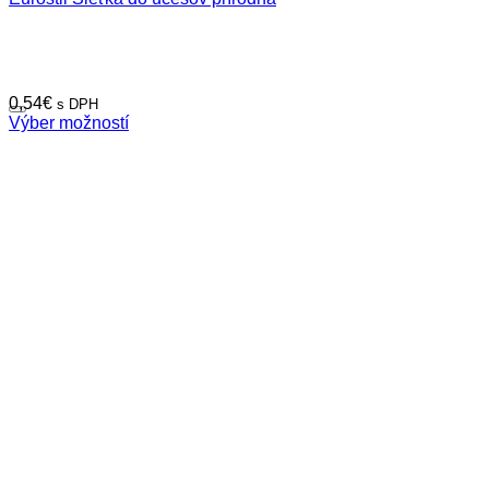
0,54
€
s DPH
Výber možností
Tento
produkt
má
viacero
variantov.
Možnosti
si
môžete
vybrať
na
stránke
produktu.