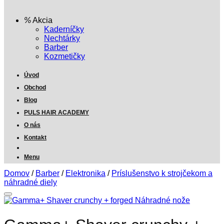
Akcia
Kaderníčky
Nechtárky
Barber
Kozmetičky
Úvod
Obchod
Blog
PULS HAIR ACADEMY
O nás
Kontakt
Menu
Domov
/
Barber
/
Elektronika
/
Príslušenstvo k strojčekom a
náhradné diely