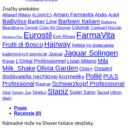
Značky produktov
Amaro Farmavita
Andis
Alfaparf Milano
Ardell
ALLWAVES
BaByliss
Barbieri Italiani
Barber Line
Barburys
Beardburys
Ceriotti
Color Art Desiree
Colortrak
Cooboard
Disicide
FarmaVita
Eurostil
Evin Rhose
Elegance Plus
Hairway
Frutti di Bosco
Indola
Iní dodávatelia
Jaguar Solingen
Jaguar
kaderníckych pomôcok
Mila
L'Oréal Professionnel
Lisap Milano
Kiepe
Olivia Garden
Milk_Shake
Ostatní
Osis+
Pollié
PULS
dodávatelia nechtovej kozmetiky
Schwarzkopf Professional
Professional
Ragnar
Stapiz
Super Salon
Sinelco
Tassel
Ultron
Sibel
Simply Zen
Wahl
Popis
Recenzie (0)
Náhradné nože na Shaver holiace strojčeky.