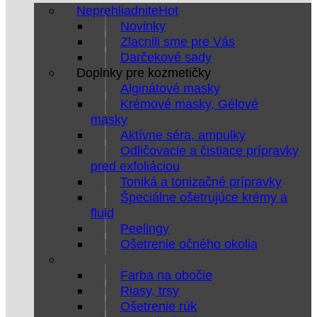
Neprehliadnite
Novinky
Zlacnili sme pre Vás
Darčekové sady
Doplnky pre kozmetičky
Alginátové masky
Krémové masky, Gélové
masky
Aktívne séra, ampulky
Odličovacie a čistiace prípravky
pred exfoliáciou
Toniká a tonizačné prípravky
Špeciálne ošetrujúce krémy a
fluid
Peelingy
Ošetrenie očného okolia
Farba na obočie
Riasy, trsy
Ošetrenie rúk