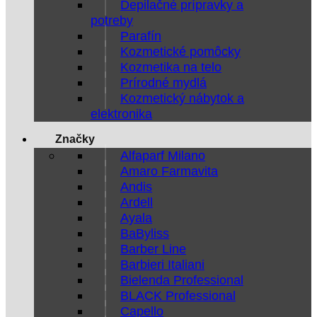
Depilačné prípravky a
potreby
Parafín
Kozmetické pomôcky
Kozmetika na telo
Prírodné mydlá
Kozmetický nábytok a
elektronika
Značky
Alfaparf Milano
Amaro Farmavita
Andis
Ardell
Ayala
BaByliss
Barber Line
Barbieri Italiani
Bielenda Professional
BLACK Professional
Capello