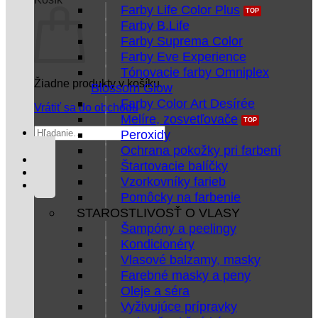
Farby Life Color Plus
Farby B.Life
Farby Suprema Color
Farby Eve Experience
Tónovacie farby Omniplex
Žiadne produkty v košíku.
Blossom Glow
Farby Color Art Desírée
Vrátiť sa do obchodu
Melíre, zosvetľovače
Hľadať:
Peroxidy
Ochrana pokožky pri farbení
Štartovacie balíčky
Vzorkovníky farieb
Pomôcky na farbenie
STAROSTLIVOSŤ O VLASY
Šampóny a peelingy
Kondicionéry
Vlasové balzamy, masky
Farebné masky a peny
Oleje a séra
Vyživujúce prípravky