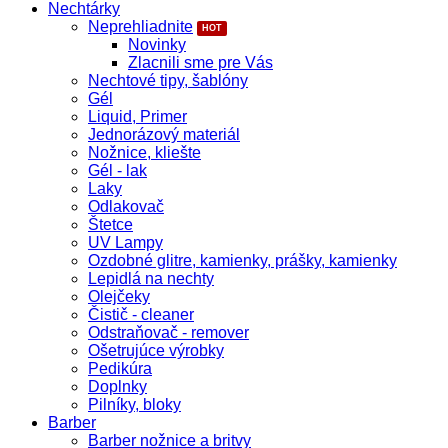
Nechtárky
Neprehliadnite
Novinky
Zlacnili sme pre Vás
Nechtové tipy, šablóny
Gél
Liquid, Primer
Jednorázový materiál
Nožnice, kliešte
Gél - lak
Laky
Odlakovač
Štetce
UV Lampy
Ozdobné glitre, kamienky, prášky, kamienky
Lepidlá na nechty
Olejčeky
Čistič - cleaner
Odstraňovač - remover
Ošetrujúce výrobky
Pedikúra
Doplnky
Pilníky, bloky
Barber
Barber nožnice a britvy