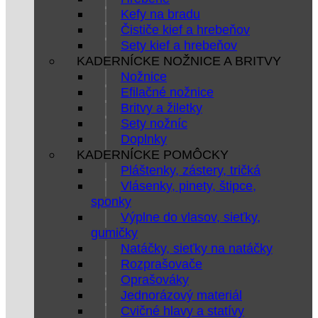
Kefy na bradu
Čističe kief a hrebeňov
Sety kief a hrebeňov
KADERNÍCKE NOŽNICE A BRITVY
Nožnice
Efilačné nožnice
Britvy a žiletky
Sety nožníc
Doplnky
KADERNÍCKE POMÔCKY
Pláštenky, zástery, tričká
Vlásenky, pinety, štipce,
sponky
Výplne do vlasov, sieťky,
gumičky
Natáčky, sieťky na natáčky
Rozprašovače
Oprašováky
Jednorázový materiál
Cvičné hlavy a statívy