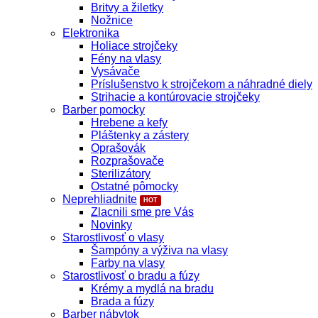
Britvy a žiletky
Nožnice
Elektronika
Holiace strojčeky
Fény na vlasy
Vysávače
Príslušenstvo k strojčekom a náhradné diely
Strihacie a kontúrovacie strojčeky
Barber pomocky
Hrebene a kefy
Pláštenky a zástery
Oprašovák
Rozprašovače
Sterilizátory
Ostatné pômocky
Neprehliadnite
Zlacnili sme pre Vás
Novinky
Starostlivosť o vlasy
Šampóny a výživa na vlasy
Farby na vlasy
Starostlivosť o bradu a fúzy
Krémy a mydlá na bradu
Brada a fúzy
Barber nábytok