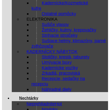
Kadernícke/Kozmetické
kufre
Ostatné pomôcky
ELEKTRONIKA
Sušiče vlasov
Žehličky, kulmy, krepovačky
Strihacie strojčeky
Sušiace helmy, klimazóny, parné
zvlhčovače
KADERNÍCKY NÁBYTOK
Stoličky, kreslá, taburety
Umývacie boxy
Kadernícke vozíky
Zrkadlá, pracoviská
Recepcie, sedačky na
recepciu
Náhradné diely
Nechtárky
Neprehliadnite
Novinky