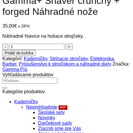
Gamma+ Shaver crunchy +
forged Náhradné nože
35,00
€
s DPH
Náhradné hlavice na holiace strojčeky.
množstvo
Gamma+
Pridať do košíka
Shaver
Kategórií:
Kaderníčky
,
Strihacie strojčeky
,
Elektronika
,
crunchy
Barber
,
Príslušenstvo k strojčekom a náhradné diely
Značka:
+
Gamma Più
forged
Vyhľadávanie produktov
Náhradné
Hľadať:
nože
Kategórie produktov
Kaderníčky
Neprehliadnite
Školské sety
Novinky
Darčekové sady
Zlacnili sme pre Vás