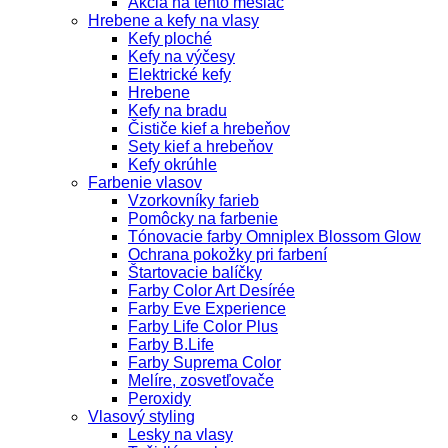
Akcia na tento mesiac
Hrebene a kefy na vlasy
Kefy ploché
Kefy na výčesy
Elektrické kefy
Hrebene
Kefy na bradu
Čističe kief a hrebeňov
Sety kief a hrebeňov
Kefy okrúhle
Farbenie vlasov
Vzorkovníky farieb
Pomôcky na farbenie
Tónovacie farby Omniplex Blossom Glow
Ochrana pokožky pri farbení
Štartovacie balíčky
Farby Color Art Desírée
Farby Eve Experience
Farby Life Color Plus
Farby B.Life
Farby Suprema Color
Melíre, zosvetľovače
Peroxidy
Vlasový styling
Lesky na vlasy