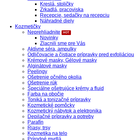
Kreslá, stoličky
Zrkadlá, pracoviska
Recepcie, sedačky na recepciu
Náhradné diely
Kozmetičky
Neprehliadnite
Novinky
Zlacnili sme pre Vás
Aktívne séra, ampulky
Odličovacie a čistiace prípravky pred exfoliáciou
Krémové masky, Gélové masky
Alginátové masky
Peelingy
Ošetrenie očného okolia
Ošetrenie rúk
Špeciálne ošetrujúce krémy a fluid
Farba na obočie
Toniká a tonizačné prípravky
Kozmetické pomôcky
Kozmetický nábytok a elektronika
Depilačné prípravky a potreby
Parafín
Riasy, trsy
Kozmetika na telo
Prírodné mydlá