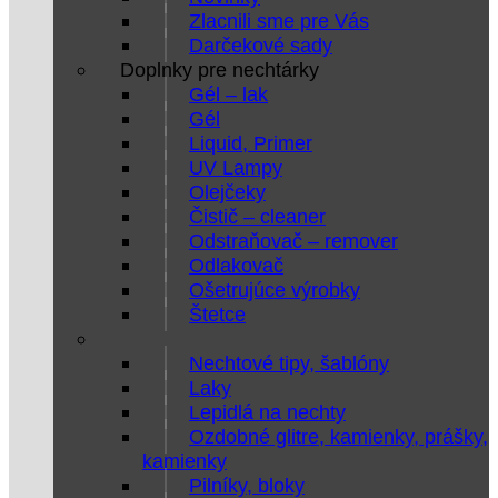
Zlacnili sme pre Vás
Darčekové sady
Doplnky pre nechtárky
Gél – lak
Gél
Liquid, Primer
UV Lampy
Olejčeky
Čistič – cleaner
Odstraňovač – remover
Odlakovač
Ošetrujúce výrobky
Štetce
Nechtové tipy, šablóny
Laky
Lepidlá na nechty
Ozdobné glitre, kamienky, prášky,
kamienky
Pilníky, bloky