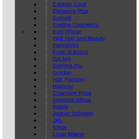
Captain Cook
Elegance Plus
Eurostil
Eveline Cosmetics
Evin Rhose
FAB Hair and Beauty
FarmaVita
Frutti di Bosco
GA.MA
Gamma Più
Gordon
Hair Passion
Hairway
Charmine Rose
Immortal Infuse
Indola
Jaguar Solingen
JRL
Kiepe
Lisap Milano