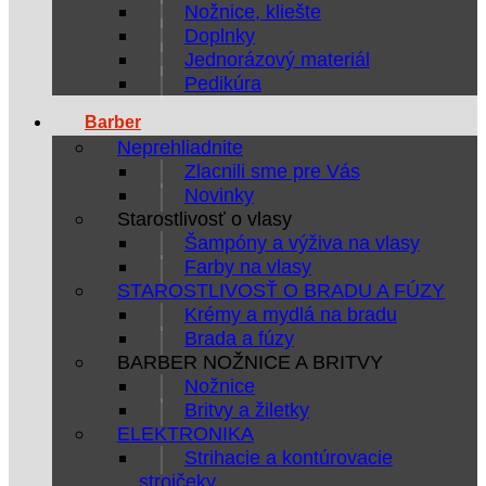
Nožnice, kliešte
Doplnky
Jednorázový materiál
Pedikúra
Barber
Neprehliadnite
Zlacnili sme pre Vás
Novinky
Starostlivosť o vlasy
Šampóny a výživa na vlasy
Farby na vlasy
STAROSTLIVOSŤ O BRADU A FÚZY
Krémy a mydlá na bradu
Brada a fúzy
BARBER NOŽNICE A BRITVY
Nožnice
Britvy a žiletky
ELEKTRONIKA
Strihacie a kontúrovacie
strojčeky