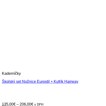
Kaderníčky
Školský set Nožnice Eurostil + Kufrík Hairway
Price
135,00
€
–
206,00
€
s DPH