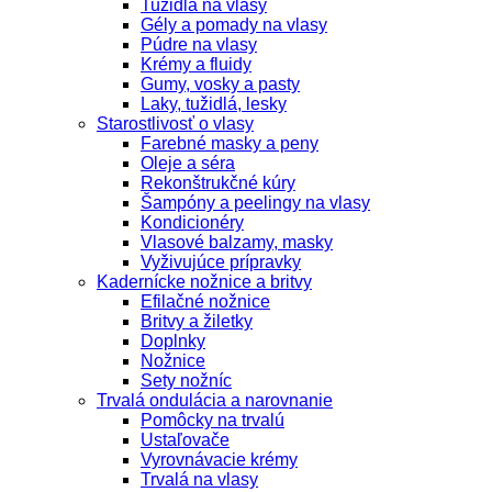
Tužidlá na vlasy
Gély a pomady na vlasy
Púdre na vlasy
Krémy a fluidy
Gumy, vosky a pasty
Laky, tužidlá, lesky
Starostlivosť o vlasy
Farebné masky a peny
Oleje a séra
Rekonštrukčné kúry
Šampóny a peelingy na vlasy
Kondicionéry
Vlasové balzamy, masky
Vyživujúce prípravky
Kadernícke nožnice a britvy
Efilačné nožnice
Britvy a žiletky
Doplnky
Nožnice
Sety nožníc
Trvalá ondulácia a narovnanie
Pomôcky na trvalú
Ustaľovače
Vyrovnávacie krémy
Trvalá na vlasy