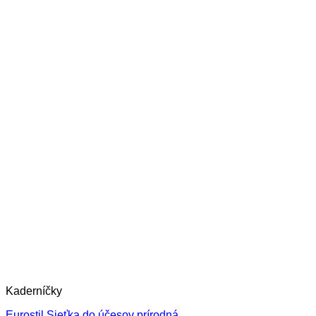
Kaderníčky
Eurostil Sieťka do účesov prírodná