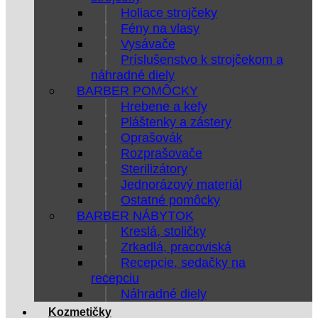
Holiace strojčeky
Fény na vlasy
Vysávače
Príslušenstvo k strojčekom a
náhradné diely
BARBER POMÔCKY
Hrebene a kefy
Pláštenky a zástery
Oprašovák
Rozprašovače
Sterilizátory
Jednorázový materiál
Ostatné pomôcky
BARBER NÁBYTOK
Kreslá, stoličky
Zrkadlá, pracoviská
Recepcie, sedačky na
recepciu
Náhradné diely
Kozmetičky