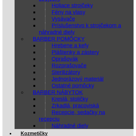
Holiace strojčeky
Fény na vlasy
Vysávače
Príslušenstvo k strojčekom a
náhradné diely
BARBER POMÔCKY
Hrebene a kefy
Pláštenky a zástery
Oprašovák
Rozprašovače
Sterilizátory
Jednorázový materiál
Ostatné pomôcky
BARBER NÁBYTOK
Kreslá, stoličky
Zrkadlá, pracoviská
Recepcie, sedačky na
recepciu
Náhradné diely
Kozmetičky