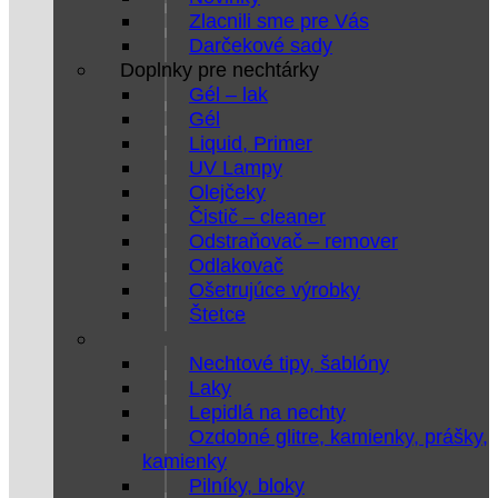
Zlacnili sme pre Vás
Darčekové sady
Doplnky pre nechtárky
Gél – lak
Gél
Liquid, Primer
UV Lampy
Olejčeky
Čistič – cleaner
Odstraňovač – remover
Odlakovač
Ošetrujúce výrobky
Štetce
Nechtové tipy, šablóny
Laky
Lepidlá na nechty
Ozdobné glitre, kamienky, prášky,
kamienky
Pilníky, bloky