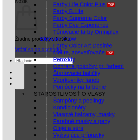
Košík
Farby Life Color Plus
Farby B.Life
Farby Suprema Color
Farby Eve Experience
Tónovacie farby Omniplex
Blossom Glow
Žiadne produkty v košíku.
Farby Color Art Desírée
Vrátiť sa do obchodu
Melíre, zosvetľovače
Peroxidy
Hľadať:
Ochrana pokožky pri farbení
Štartovacie balíčky
Vzorkovníky farieb
Pomôcky na farbenie
STAROSTLIVOSŤ O VLASY
Šampóny a peelingy
Kondicionéry
Vlasové balzamy, masky
Farebné masky a peny
Oleje a séra
Vyživujúce prípravky