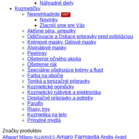
Náhradné diely
Kozmetičky
Neprehliadnite
Novinky
Zlacnili sme pre Vás
Aktívne séra, ampulky
Odličovacie a čistiace prípravky pred exfoliáciou
Krémové masky, Gélové masky
Alginátové masky
Peelingy
Ošetrenie očného okolia
Ošetrenie rúk
Špeciálne ošetrujúce krémy a fluid
Farba na obočie
Toniká a tonizačné prípravky
Kozmetické pomôcky
Kozmetický nábytok a elektronika
Depilačné prípravky a potreby
Parafín
Riasy, trsy
Kozmetika na telo
Prírodné mydlá
Značky produktov
Amaro Farmavita
Andis
Alfaparf Milano
Ardell
ALLWAVES