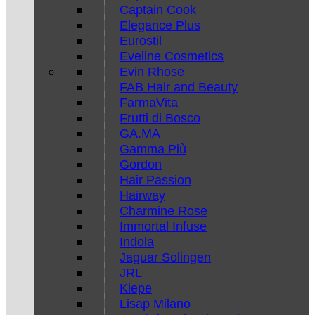
Captain Cook
Elegance Plus
Eurostil
Eveline Cosmetics
Evin Rhose
FAB Hair and Beauty
FarmaVita
Frutti di Bosco
GA.MA
Gamma Più
Gordon
Hair Passion
Hairway
Charmine Rose
Immortal Infuse
Indola
Jaguar Solingen
JRL
Kiepe
Lisap Milano