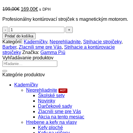
Pôvodná
Aktuálna
199,00
€
169,00
€
s DPH
cena
cena
Profesionálny kontúrovací strojček s magnetickým motorom.
bola:
je:
199,00€.
169,00€.
množstvo
Gamma+
Pridať do košíka
X-
Kategórií:
Kaderníčky
,
Neprehliadnite
,
Strihacie strojčeky
,
Evo
Barber
,
Zlacnili sme pre Vás
,
Strihacie a kontúrovacie
Kontúrovací
strojčeky
Značka:
Gamma Più
strojček
Vyhľadávanie produktov
Hľadať:
Kategórie produktov
Kaderníčky
Neprehliadnite
Školské sety
Novinky
Darčekové sady
Zlacnili sme pre Vás
Akcia na tento mesiac
Hrebene a kefy na vlasy
Kefy ploché
Kefy na výčesy