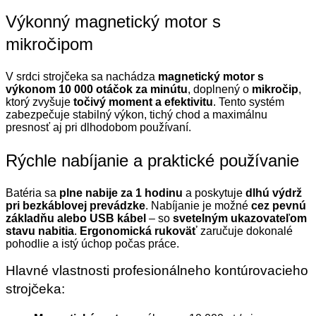
Výkonný magnetický motor s
mikročipom
V srdci strojčeka sa nachádza
magnetický motor s
výkonom 10 000 otáčok za minútu
, doplnený o
mikročip
,
ktorý zvyšuje
točivý moment a efektivitu
. Tento systém
zabezpečuje stabilný výkon, tichý chod a maximálnu
presnosť aj pri dlhodobom používaní.
Rýchle nabíjanie a praktické používanie
Batéria sa
plne nabije za 1 hodinu
a poskytuje
dlhú výdrž
pri bezkáblovej prevádzke
. Nabíjanie je možné
cez pevnú
základňu alebo USB kábel
– so
svetelným ukazovateľom
stavu nabitia
.
Ergonomická rukoväť
zaručuje dokonalé
pohodlie a istý úchop počas práce.
Hlavné vlastnosti profesionálneho kontúrovacieho
strojčeka: