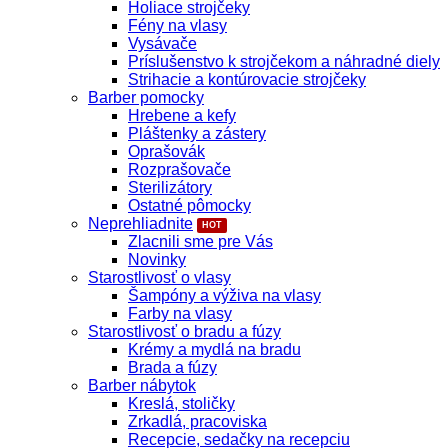
Holiace strojčeky
Fény na vlasy
Vysávače
Príslušenstvo k strojčekom a náhradné diely
Strihacie a kontúrovacie strojčeky
Barber pomocky
Hrebene a kefy
Pláštenky a zástery
Oprašovák
Rozprašovače
Sterilizátory
Ostatné pômocky
Neprehliadnite
Zlacnili sme pre Vás
Novinky
Starostlivosť o vlasy
Šampóny a výživa na vlasy
Farby na vlasy
Starostlivosť o bradu a fúzy
Krémy a mydlá na bradu
Brada a fúzy
Barber nábytok
Kreslá, stoličky
Zrkadlá, pracoviska
Recepcie, sedačky na recepciu