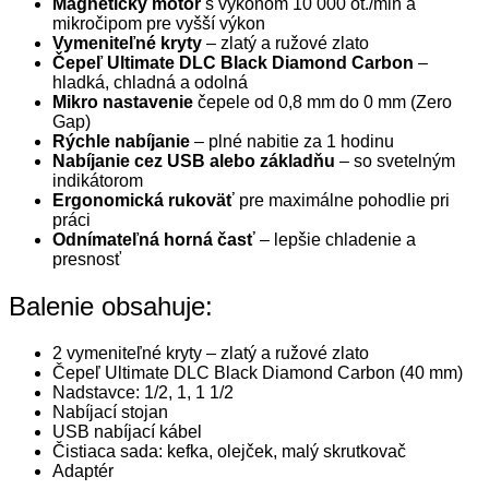
Magnetický motor
s výkonom 10 000 ot./min a
mikročipom pre vyšší výkon
Vymeniteľné kryty
– zlatý a ružové zlato
Čepeľ Ultimate DLC Black Diamond Carbon
–
hladká, chladná a odolná
Mikro nastavenie
čepele od 0,8 mm do 0 mm (Zero
Gap)
Rýchle nabíjanie
– plné nabitie za 1 hodinu
Nabíjanie cez USB alebo základňu
– so svetelným
indikátorom
Ergonomická rukoväť
pre maximálne pohodlie pri
práci
Odnímateľná horná časť
– lepšie chladenie a
presnosť
Balenie obsahuje:
2 vymeniteľné kryty – zlatý a ružové zlato
Čepeľ Ultimate DLC Black Diamond Carbon (40 mm)
Nadstavce: 1/2, 1, 1 1/2
Nabíjací stojan
USB nabíjací kábel
Čistiaca sada: kefka, olejček, malý skrutkovač
Adaptér