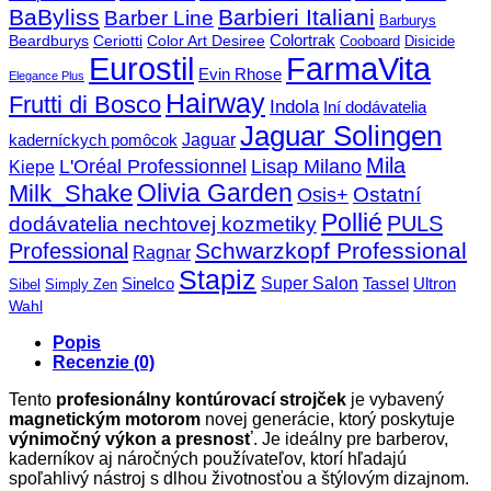
BaByliss
Barbieri Italiani
Barber Line
Barburys
Beardburys
Ceriotti
Color Art Desiree
Colortrak
Cooboard
Disicide
FarmaVita
Eurostil
Evin Rhose
Elegance Plus
Hairway
Frutti di Bosco
Indola
Iní dodávatelia
Jaguar Solingen
Jaguar
kaderníckych pomôcok
Mila
L'Oréal Professionnel
Lisap Milano
Kiepe
Olivia Garden
Milk_Shake
Ostatní
Osis+
Pollié
PULS
dodávatelia nechtovej kozmetiky
Schwarzkopf Professional
Professional
Ragnar
Stapiz
Super Salon
Sinelco
Tassel
Ultron
Sibel
Simply Zen
Wahl
Popis
Recenzie (0)
Tento
profesionálny kontúrovací strojček
je vybavený
magnetickým motorom
novej generácie, ktorý poskytuje
výnimočný výkon a presnosť
. Je ideálny pre barberov,
kaderníkov aj náročných používateľov, ktorí hľadajú
spoľahlivý nástroj s dlhou životnosťou a štýlovým dizajnom.