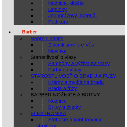
Nožnice, kliešte
Doplnky
Jednorázový materiál
Pedikúra
Barber
Neprehliadnite
Zlacnili sme pre Vás
Novinky
Starostlivosť o vlasy
Šampóny a výživa na vlasy
Farby na vlasy
STAROSTLIVOSŤ O BRADU A FÚZY
Krémy a mydlá na bradu
Brada a fúzy
BARBER NOŽNICE A BRITVY
Nožnice
Britvy a žiletky
ELEKTRONIKA
Strihacie a kontúrovacie
strojčeky