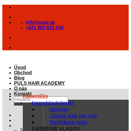
Skip
to
content
info@puls.sk
+421 903 631 842
Úvod
Obchod
Blog
PULS HAIR ACADEMY
O nás
Kontakt
Kaderníčky
Hľadať:
Neprehliadnite
Novinky
Zlacnili sme pre Vás
Darčekové sady
FARBENIE VLASOV