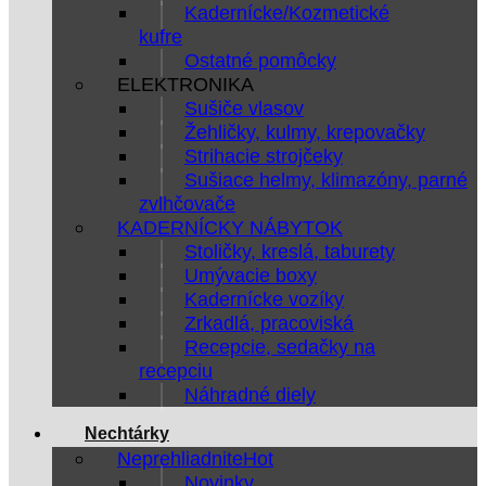
Kadernícke/Kozmetické
kufre
Ostatné pomôcky
ELEKTRONIKA
Sušiče vlasov
Žehličky, kulmy, krepovačky
Strihacie strojčeky
Sušiace helmy, klimazóny, parné
zvlhčovače
KADERNÍCKY NÁBYTOK
Stoličky, kreslá, taburety
Umývacie boxy
Kadernícke vozíky
Zrkadlá, pracoviská
Recepcie, sedačky na
recepciu
Náhradné diely
Nechtárky
Neprehliadnite
Novinky