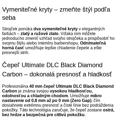
Vymeniteľné kryty – zmeňte štýl podľa
seba
Strojček ponúka
dva vymeniteľné kryty
v elegantných
farbách –
zlatý a ružové zlato
. Vďaka nim môžete
jednoducho zmeniť vzhľad svojho strojčeka a prispôsobiť ho
svojmu štýlu alebo interiéru barbershopu.
Odnímateľná
horná časť
umožňuje lepšie chladenie čepele a ešte
presnejší strih.
Čepeľ Ultimate DLC Black Diamond
Carbon – dokonalá presnosť a hladkosť
Profesionálna
40 mm čepeľ Ultimate DLC Black Diamond
Carbon
je známa svojou
vysokou hladkosťou,
odolnosťou a chladným chodom
. Umožňuje
mikro
nastavenie od 0,8 mm až po 0 mm (Zero Gap)
, čím
dosiahnete extrémnu presnosť a čisté línie bez podráždenia
pokožky. Táto technológia zaručuje, že čepeľ zostane
ostrá,
bez hrdze a bezpečná pre citlivú pokožku
.