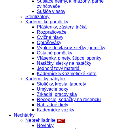
Sušiace helmy, klimazóny, parné
zvlhčovače
Sušiče vlasov
Sterilizátory
Kadernícke pomôcky
Pláštenky, zástery, tričká
Rozprašovače
Cvičné hlavy
Oprašováky
Výplne do vlasov, sieťky, gumičky
Ostatné pomôcky
Vlásenky, pinety, štipce, sponky
Natáčky, sieťky na natáčky
Jednorázový materiál
Kadernícke/Kozmetické kufre
Kadernícky nábytok
Stoličky, kreslá, taburety
Umývacie boxy
Zrkadlá, pracoviska
Recepcie, sedačky na recepciu
Náhradné diely
Kadernícke vozíky
Nechtárky
Neprehliadnite
Novinky