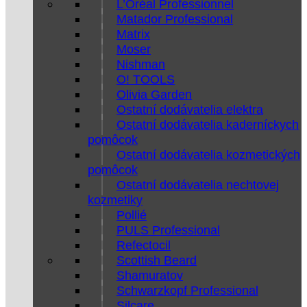
L’Oréal Professionnel
Matador Professional
Matrix
Moser
Nishman
O! TOOLS
Olivia Garden
Ostatní dodávatelia elektra
Ostatní dodávatelia kaderníckych
pomôcok
Ostatní dodávatelia kozmetických
pomôcok
Ostatní dodávatelia nechtovej
kozmetiky
Pollié
PULS Professional
Refectocil
Scottish Beard
Shamuratov
Schwarzkopf Professional
Silcare