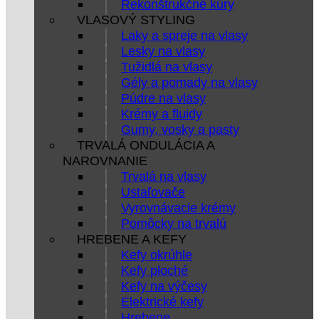
Rekonštrukčné kúry
VLASOVÝ STYLING
Laky a spreje na vlasy
Lesky na vlasy
Tužidlá na vlasy
Gély a pomady na vlasy
Púdre na vlasy
Krémy a fluidy
Gumy, vosky a pasty
TRVALÁ ONDULÁCIA A
NAROVNANIE
Trvalá na vlasy
Ustaľovače
Vyrovnávacie krémy
Pomôcky na trvalú
HREBENE A KEFY
Kefy okrúhle
Kefy ploché
Kefy na výčesy
Elektrické kefy
Hrebene