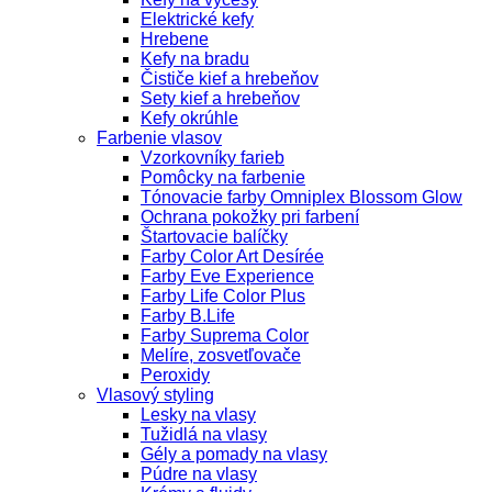
Elektrické kefy
Hrebene
Kefy na bradu
Čističe kief a hrebeňov
Sety kief a hrebeňov
Kefy okrúhle
Farbenie vlasov
Vzorkovníky farieb
Pomôcky na farbenie
Tónovacie farby Omniplex Blossom Glow
Ochrana pokožky pri farbení
Štartovacie balíčky
Farby Color Art Desírée
Farby Eve Experience
Farby Life Color Plus
Farby B.Life
Farby Suprema Color
Melíre, zosvetľovače
Peroxidy
Vlasový styling
Lesky na vlasy
Tužidlá na vlasy
Gély a pomady na vlasy
Púdre na vlasy