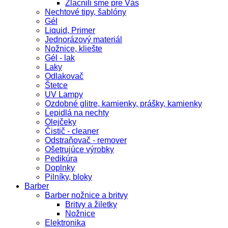
Zlacnili sme pre Vás
Nechtové tipy, šablóny
Gél
Liquid, Primer
Jednorázový materiál
Nožnice, kliešte
Gél - lak
Laky
Odlakovač
Štetce
UV Lampy
Ozdobné glitre, kamienky, prášky, kamienky
Lepidlá na nechty
Olejčeky
Čistič - cleaner
Odstraňovač - remover
Ošetrujúce výrobky
Pedikúra
Doplnky
Pilníky, bloky
Barber
Barber nožnice a britvy
Britvy a žiletky
Nožnice
Elektronika