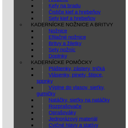
Kefy na bradu
Čističe kief a hrebeňov
Sety kief a hrebeňov
KADERNÍCKE NOŽNICE A BRITVY
Nožnice
Efilačné nožnice
Britvy a žiletky
Sety nožníc
Doplnky
KADERNÍCKE POMÔCKY
Pláštenky, zástery, tričká
Vlásenky, pinety, štipce,
sponky
Výplne do vlasov, sieťky,
gumičky
Natáčky, sieťky na natáčky
Rozprašovače
Oprašováky
Jednorázový materiál
Cvičné hlavy a statívy