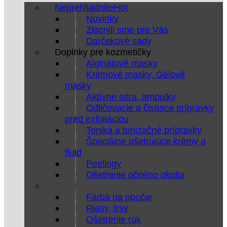
Neprehliadnite
Novinky
Zlacnili sme pre Vás
Darčekové sady
Doplnky pre kozmetičky
Alginátové masky
Krémové masky, Gélové
masky
Aktívne séra, ampulky
Odličovacie a čistiace prípravky
pred exfoliáciou
Toniká a tonizačné prípravky
Špeciálne ošetrujúce krémy a
fluid
Peelingy
Ošetrenie očného okolia
Farba na obočie
Riasy, trsy
Ošetrenie rúk