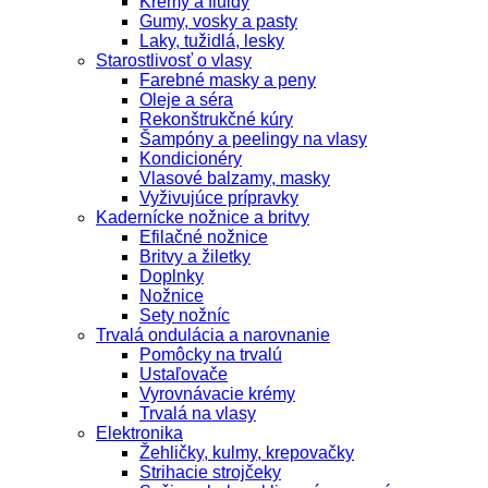
Krémy a fluidy
Gumy, vosky a pasty
Laky, tužidlá, lesky
Starostlivosť o vlasy
Farebné masky a peny
Oleje a séra
Rekonštrukčné kúry
Šampóny a peelingy na vlasy
Kondicionéry
Vlasové balzamy, masky
Vyživujúce prípravky
Kadernícke nožnice a britvy
Efilačné nožnice
Britvy a žiletky
Doplnky
Nožnice
Sety nožníc
Trvalá ondulácia a narovnanie
Pomôcky na trvalú
Ustaľovače
Vyrovnávacie krémy
Trvalá na vlasy
Elektronika
Žehličky, kulmy, krepovačky
Strihacie strojčeky