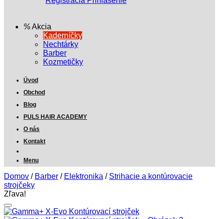
Registrácia
Prihlásenie
Akcia
Kaderníčky
Nechtárky
Barber
Kozmetičky
Úvod
Obchod
Blog
PULS HAIR ACADEMY
O nás
Kontakt
Menu
Domov
/
Barber
/
Elektronika
/
Strihacie a kontúrovacie
strojčeky
Zľava!