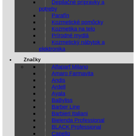
Depilačné prípravky a
potreby
Parafín
Kozmetické pomôcky
Kozmetika na telo
Prírodné mydlá
Kozmetický nábytok a
elektronika
Značky
Alfaparf Milano
Amaro Farmavita
Andis
Ardell
Ayala
BaByliss
Barber Line
Barbieri Italiani
Bielenda Professional
BLACK Professional
Capello