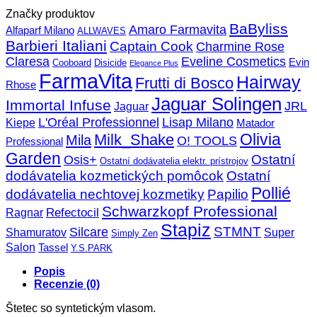
Značky produktov
BaByliss
Amaro Farmavita
Alfaparf Milano
ALLWAVES
Barbieri Italiani
Captain Cook
Charmine Rose
Claresa
Eveline Cosmetics
Evin
Cooboard
Disicide
Elegance Plus
FarmaVita
Hairway
Frutti di Bosco
Rhose
Jaguar Solingen
Immortal Infuse
JRL
Jaguar
L'Oréal Professionnel
Lisap Milano
Kiepe
Matador
Olivia
Milk_Shake
Mila
O! TOOLS
Professional
Garden
Ostatní
Osis+
Ostatní dodávatelia elektr. prístrojov
dodávatelia kozmetických pomôcok
Ostatní
Pollié
dodávatelia nechtovej kozmetiky
Papilio
Schwarzkopf Professional
Refectocil
Ragnar
Stapiz
STMNT
Silcare
Super
Shamuratov
Simply Zen
Salon
Tassel
Y.S.PARK
Popis
Recenzie (0)
Štetec so syntetickým vlasom.