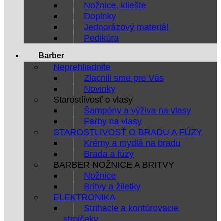
Nožnice, kliešte
Doplnky
Jednorázový materiál
Pedikúra
Barber
Neprehliadnite
Zlacnili sme pre Vás
Novinky
Starostlivosť o vlasy
Šampóny a výživa na vlasy
Farby na vlasy
STAROSTLIVOSŤ O BRADU A FÚZY
Krémy a mydlá na bradu
Brada a fúzy
BARBER NOŽNICE A BRITVY
Nožnice
Britvy a žiletky
ELEKTRONIKA
Strihacie a kontúrovacie
strojčeky