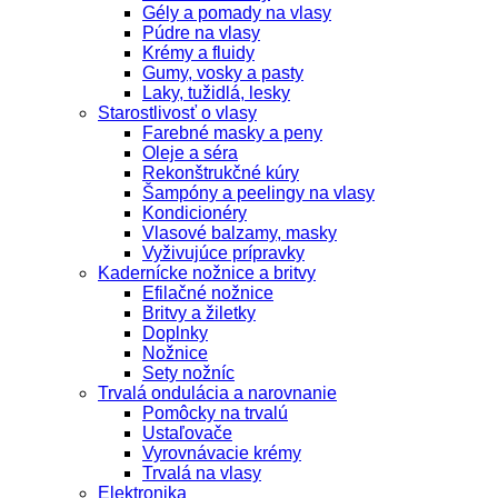
Gély a pomady na vlasy
Púdre na vlasy
Krémy a fluidy
Gumy, vosky a pasty
Laky, tužidlá, lesky
Starostlivosť o vlasy
Farebné masky a peny
Oleje a séra
Rekonštrukčné kúry
Šampóny a peelingy na vlasy
Kondicionéry
Vlasové balzamy, masky
Vyživujúce prípravky
Kadernícke nožnice a britvy
Efilačné nožnice
Britvy a žiletky
Doplnky
Nožnice
Sety nožníc
Trvalá ondulácia a narovnanie
Pomôcky na trvalú
Ustaľovače
Vyrovnávacie krémy
Trvalá na vlasy
Elektronika