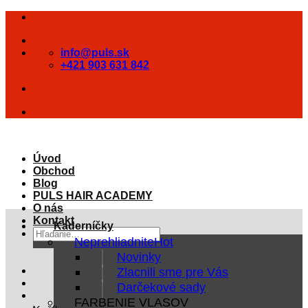
Skip
to
content
info@puls.sk
+421 903 631 842
Úvod
Obchod
Blog
PULS HAIR ACADEMY
O nás
Kontakt
Kaderníčky
Hľadať:
Neprehliadnite
Novinky
Zlacnili sme pre Vás
Darčekové sady
FARBENIE VLASOV