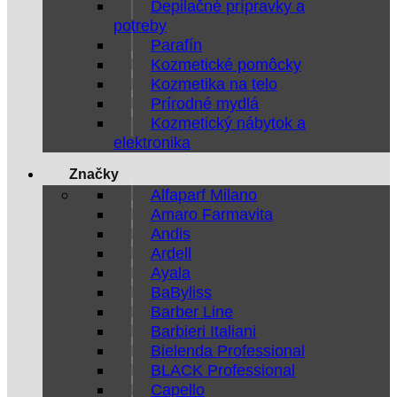
Depilačné prípravky a
potreby
Parafín
Kozmetické pomôcky
Kozmetika na telo
Prírodné mydlá
Kozmetický nábytok a
elektronika
Značky
Alfaparf Milano
Amaro Farmavita
Andis
Ardell
Ayala
BaByliss
Barber Line
Barbieri Italiani
Bielenda Professional
BLACK Professional
Capello