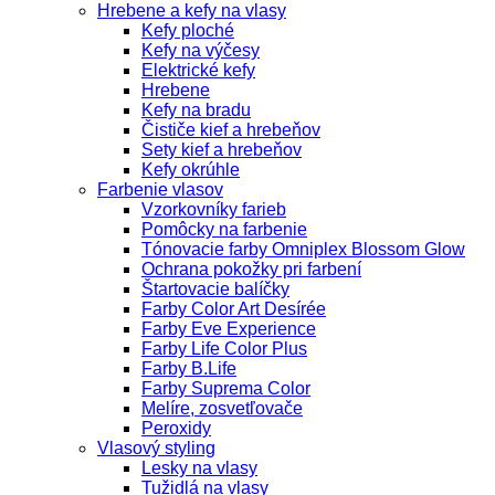
Hrebene a kefy na vlasy
Kefy ploché
Kefy na výčesy
Elektrické kefy
Hrebene
Kefy na bradu
Čističe kief a hrebeňov
Sety kief a hrebeňov
Kefy okrúhle
Farbenie vlasov
Vzorkovníky farieb
Pomôcky na farbenie
Tónovacie farby Omniplex Blossom Glow
Ochrana pokožky pri farbení
Štartovacie balíčky
Farby Color Art Desírée
Farby Eve Experience
Farby Life Color Plus
Farby B.Life
Farby Suprema Color
Melíre, zosvetľovače
Peroxidy
Vlasový styling
Lesky na vlasy
Tužidlá na vlasy