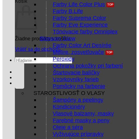
Košík
Farby Life Color Plus
Farby B.Life
Farby Suprema Color
Farby Eve Experience
Tónovacie farby Omniplex
Blossom Glow
Žiadne produkty v košíku.
Farby Color Art Desírée
Vrátiť sa do obchodu
Melíre, zosvetľovače
Peroxidy
Hľadať:
Ochrana pokožky pri farbení
Štartovacie balíčky
Vzorkovníky farieb
Pomôcky na farbenie
STAROSTLIVOSŤ O VLASY
Šampóny a peelingy
Kondicionéry
Vlasové balzamy, masky
Farebné masky a peny
Oleje a séra
Vyživujúce prípravky