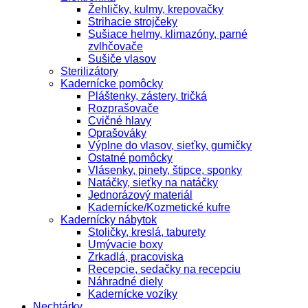
Žehličky, kulmy, krepovačky
Strihacie strojčeky
Sušiace helmy, klimazóny, parné
zvlhčovače
Sušiče vlasov
Sterilizátory
Kadernícke pomôcky
Pláštenky, zástery, tričká
Rozprašovače
Cvičné hlavy
Oprašováky
Výplne do vlasov, sieťky, gumičky
Ostatné pomôcky
Vlásenky, pinety, štipce, sponky
Natáčky, sieťky na natáčky
Jednorázový materiál
Kadernícke/Kozmetické kufre
Kadernícky nábytok
Stoličky, kreslá, taburety
Umývacie boxy
Zrkadlá, pracoviska
Recepcie, sedačky na recepciu
Náhradné diely
Kadernícke vozíky
Nechtárky