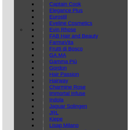
Captain Cook
Elegance Plus
Eurostil
Eveline Cosmetics
Evin Rhose
FAB Hair and Beauty
FarmaVita
Frutti di Bosco
GA.MA
Gamma Più
Gordon
Hair Passion
Hairway
Charmine Rose
Immortal Infuse
Indola
Jaguar Solingen
JRL
Kiepe
Lisap Milano