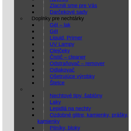
Zlacnili sme pre Vás
Darčekové sady
Doplnky pre nechtárky
Gél – lak
Gél
Liquid, Primer
UV Lampy
Olejčeky
Čistič – cleaner
Odstraňovač – remover
Odlakovač
Ošetrujúce výrobky
Štetce
Nechtové tipy, šablóny
Laky
Lepidlá na nechty
Ozdobné glitre, kamienky, prášky,
kamienky
Pilníky, bloky