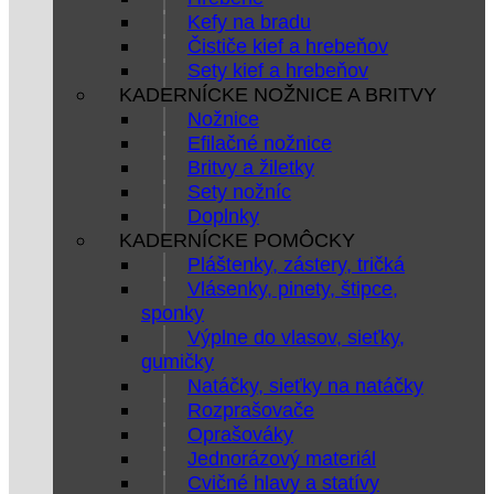
Kefy na bradu
Čističe kief a hrebeňov
Sety kief a hrebeňov
KADERNÍCKE NOŽNICE A BRITVY
Nožnice
Efilačné nožnice
Britvy a žiletky
Sety nožníc
Doplnky
KADERNÍCKE POMÔCKY
Pláštenky, zástery, tričká
Vlásenky, pinety, štipce,
sponky
Výplne do vlasov, sieťky,
gumičky
Natáčky, sieťky na natáčky
Rozprašovače
Oprašováky
Jednorázový materiál
Cvičné hlavy a statívy