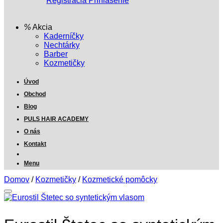
Registrácia
Prihlásenie
Akcia
Kaderníčky
Nechtárky
Barber
Kozmetičky
Úvod
Obchod
Blog
PULS HAIR ACADEMY
O nás
Kontakt
Menu
Domov
/
Kozmetičky
/
Kozmetické pomôcky