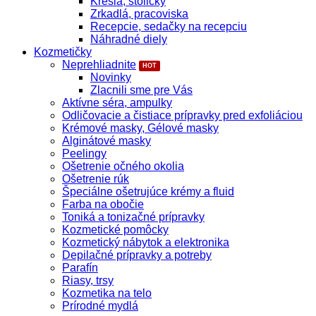
Kreslá, stoličky
Zrkadlá, pracoviska
Recepcie, sedačky na recepciu
Náhradné diely
Kozmetičky
Neprehliadnite
Novinky
Zlacnili sme pre Vás
Aktívne séra, ampulky
Odličovacie a čistiace prípravky pred exfoliáciou
Krémové masky, Gélové masky
Alginátové masky
Peelingy
Ošetrenie očného okolia
Ošetrenie rúk
Špeciálne ošetrujúce krémy a fluid
Farba na obočie
Toniká a tonizačné prípravky
Kozmetické pomôcky
Kozmetický nábytok a elektronika
Depilačné prípravky a potreby
Parafín
Riasy, trsy
Kozmetika na telo
Prírodné mydlá