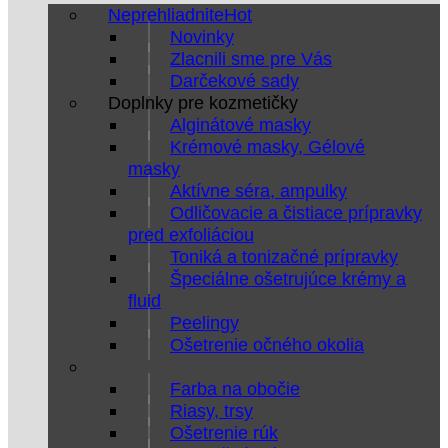
Neprehliadnite
Novinky
Zlacnili sme pre Vás
Darčekové sady
Doplnky pre kozmetičky
Alginátové masky
Krémové masky, Gélové
masky
Aktívne séra, ampulky
Odličovacie a čistiace prípravky
pred exfoliáciou
Toniká a tonizačné prípravky
Špeciálne ošetrujúce krémy a
fluid
Peelingy
Ošetrenie očného okolia
Farba na obočie
Riasy, trsy
Ošetrenie rúk