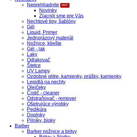
Neprehliadnite
Novinky
Zlacnili sme pre Vás
Nechtové tipy, šablóny
Gél
Liquid, Primer
Jednorázový materiál
Nožnice, kliešte
Gél - lak
Laky
Odlakovač
Štetce
UV Lampy
Ozdobné glitre, kamienky, prášky, kamienky
Lepidlá na nechty
Olejčeky
Čistič - cleaner
Odstraňovač - remover
Ošetrujúce výrobky
Pedikúra
Doplnky
Pilníky, bloky
Barber
Barber nožnice a britvy
Britvy a žiletky