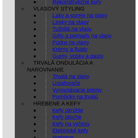
Rekonštrukčné kúry
VLASOVÝ STYLING
Laky a spreje na vlasy
Lesky na vlasy
Tužidlá na vlasy
Gély a pomady na vlasy
Púdre na vlasy
Krémy a fluidy
Gumy, vosky a pasty
TRVALÁ ONDULÁCIA A
NAROVNANIE
Trvalá na vlasy
Ustaľovače
Vyrovnávacie krémy
Pomôcky na trvalú
HREBENE A KEFY
Kefy okrúhle
Kefy ploché
Kefy na výčesy
Elektrické kefy
Hrebene