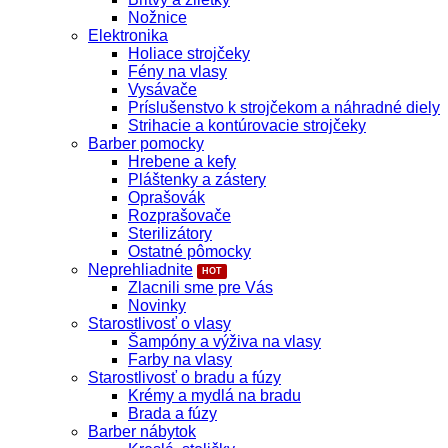
Nožnice
Elektronika
Holiace strojčeky
Fény na vlasy
Vysávače
Príslušenstvo k strojčekom a náhradné diely
Strihacie a kontúrovacie strojčeky
Barber pomocky
Hrebene a kefy
Pláštenky a zástery
Oprašovák
Rozprašovače
Sterilizátory
Ostatné pômocky
Neprehliadnite
Zlacnili sme pre Vás
Novinky
Starostlivosť o vlasy
Šampóny a výživa na vlasy
Farby na vlasy
Starostlivosť o bradu a fúzy
Krémy a mydlá na bradu
Brada a fúzy
Barber nábytok