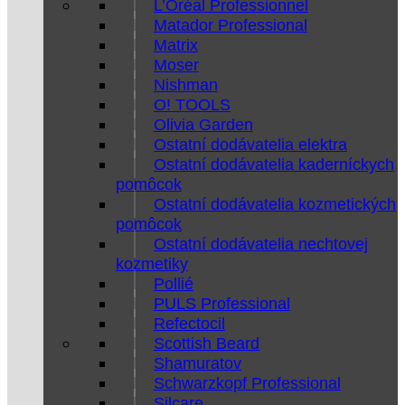
L’Oréal Professionnel
Matador Professional
Matrix
Moser
Nishman
O! TOOLS
Olivia Garden
Ostatní dodávatelia elektra
Ostatní dodávatelia kaderníckych
pomôcok
Ostatní dodávatelia kozmetických
pomôcok
Ostatní dodávatelia nechtovej
kozmetiky
Pollié
PULS Professional
Refectocil
Scottish Beard
Shamuratov
Schwarzkopf Professional
Silcare