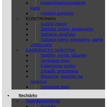
Kadernícke/Kozmetické
kufre
Ostatné pomôcky
ELEKTRONIKA
Sušiče vlasov
Žehličky, kulmy, krepovačky
Strihacie strojčeky
Sušiace helmy, klimazóny, parné
zvlhčovače
KADERNÍCKY NÁBYTOK
Stoličky, kreslá, taburety
Umývacie boxy
Kadernícke vozíky
Zrkadlá, pracoviská
Recepcie, sedačky na
recepciu
Náhradné diely
Nechtárky
Neprehliadnite
Novinky