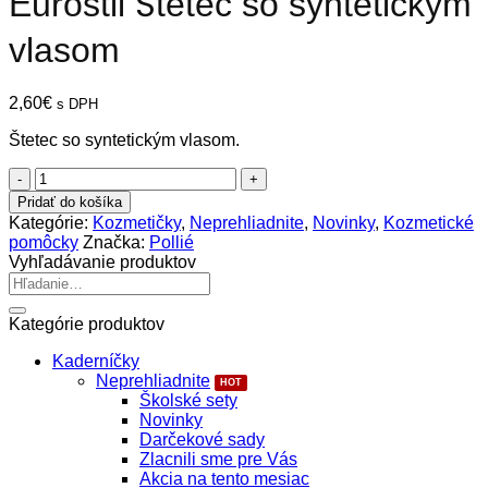
Eurostil Štetec so syntetickým
vlasom
2,60
€
s DPH
Štetec so syntetickým vlasom.
množstvo
Eurostil
Pridať do košíka
Štetec
Kategórie:
Kozmetičky
,
Neprehliadnite
,
Novinky
,
Kozmetické
so
pomôcky
Značka:
Pollié
syntetickým
Vyhľadávanie produktov
vlasom
Hľadať:
Kategórie produktov
Kaderníčky
Neprehliadnite
Školské sety
Novinky
Darčekové sady
Zlacnili sme pre Vás
Akcia na tento mesiac