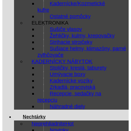
Kadernícke/Kozmetické
kufre
Ostatné pomôcky
ELEKTRONIKA
Sušiče vlasov
Žehličky, kulmy, krepovačky
Strihacie strojčeky
Sušiace helmy, klimazóny, parné
zvlhčovače
KADERNÍCKY NÁBYTOK
Stoličky, kreslá, taburety
Umývacie boxy
Kadernícke vozíky
Zrkadlá, pracoviská
Recepcie, sedačky na
recepciu
Náhradné diely
Nechtárky
Neprehliadnite
Novinky