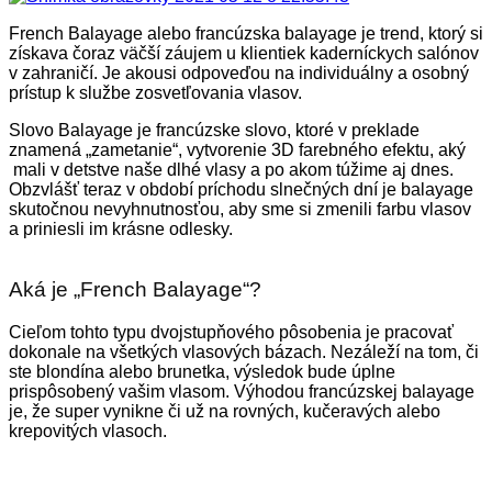
French Balayage alebo francúzska balayage je trend, ktorý si
získava čoraz väčší záujem u klientiek kaderníckych salónov
v zahraničí. Je akousi odpoveďou na individuálny a osobný
prístup k službe zosvetľovania vlasov.
Slovo Balayage je francúzske slovo, ktoré v preklade
znamená „zametanie“, vytvorenie 3D farebného efektu, aký
mali v detstve naše dlhé vlasy a po akom túžime aj dnes.
Obzvlášť teraz v období príchodu slnečných dní je balayage
skutočnou nevyhnutnosťou, aby sme si zmenili farbu vlasov
a priniesli im krásne odlesky.
Aká je „French Balayage“?
Cieľom tohto typu dvojstupňového pôsobenia je pracovať
dokonale na všetkých vlasových bázach. Nezáleží na tom, či
ste blondína alebo brunetka, výsledok bude úplne
prispôsobený vašim vlasom. Výhodou francúzskej balayage
je, že super vynikne či už na rovných, kučeravých alebo
krepovitých vlasoch.