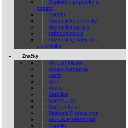
Depilačné prípravky a
potreby
Parafín
Kozmetické pomôcky
Kozmetika na telo
Prírodné mydlá
Kozmetický nábytok a
elektronika
Značky
Alfaparf Milano
Amaro Farmavita
Andis
Ardell
Ayala
BaByliss
Barber Line
Barbieri Italiani
Bielenda Professional
BLACK Professional
Capello