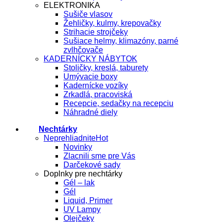
ELEKTRONIKA
Sušiče vlasov
Žehličky, kulmy, krepovačky
Strihacie strojčeky
Sušiace helmy, klimazóny, parné
zvlhčovače
KADERNÍCKY NÁBYTOK
Stoličky, kreslá, taburety
Umývacie boxy
Kadernícke vozíky
Zrkadlá, pracoviská
Recepcie, sedačky na recepciu
Náhradné diely
Nechtárky
Neprehliadnite
Novinky
Zlacnili sme pre Vás
Darčekové sady
Doplnky pre nechtárky
Gél – lak
Gél
Liquid, Primer
UV Lampy
Olejčeky