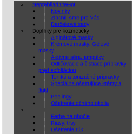
Neprehliadnite
Novinky
Zlacnili sme pre Vás
Darčekové sady
Doplnky pre kozmetičky
Alginátové masky
Krémové masky, Gélové
masky
Aktívne séra, ampulky
Odličovacie a čistiace prípravky
pred exfoliáciou
Toniká a tonizačné prípravky
Špeciálne ošetrujúce krémy a
fluid
Peelingy
Ošetrenie očného okolia
Farba na obočie
Riasy, trsy
Ošetrenie rúk