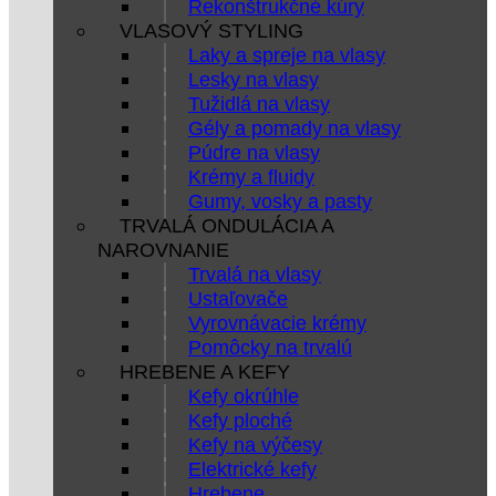
Rekonštrukčné kúry
VLASOVÝ STYLING
Laky a spreje na vlasy
Lesky na vlasy
Tužidlá na vlasy
Gély a pomady na vlasy
Púdre na vlasy
Krémy a fluidy
Gumy, vosky a pasty
TRVALÁ ONDULÁCIA A
NAROVNANIE
Trvalá na vlasy
Ustaľovače
Vyrovnávacie krémy
Pomôcky na trvalú
HREBENE A KEFY
Kefy okrúhle
Kefy ploché
Kefy na výčesy
Elektrické kefy
Hrebene