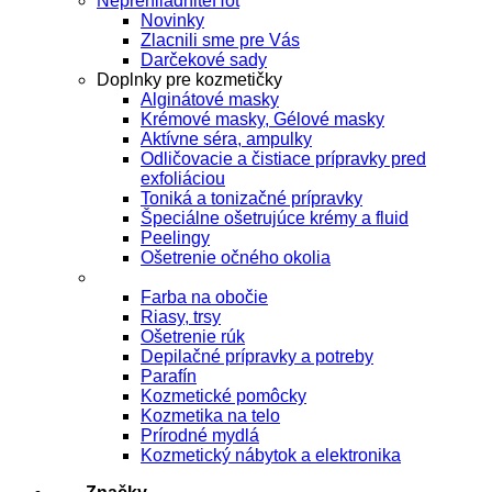
Neprehliadnite
Novinky
Zlacnili sme pre Vás
Darčekové sady
Doplnky pre kozmetičky
Alginátové masky
Krémové masky, Gélové masky
Aktívne séra, ampulky
Odličovacie a čistiace prípravky pred
exfoliáciou
Toniká a tonizačné prípravky
Špeciálne ošetrujúce krémy a fluid
Peelingy
Ošetrenie očného okolia
Farba na obočie
Riasy, trsy
Ošetrenie rúk
Depilačné prípravky a potreby
Parafín
Kozmetické pomôcky
Kozmetika na telo
Prírodné mydlá
Kozmetický nábytok a elektronika