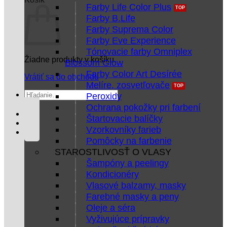
Farby Life Color Plus
Farby B.Life
Farby Suprema Color
Farby Eve Experience
Tónovacie farby Omniplex
Žiadne produkty v košíku.
Blossom Glow
Farby Color Art Desírée
Vrátiť sa do obchodu
Melíre, zosvetľovače
Hľadať:
Peroxidy
Ochrana pokožky pri farbení
Štartovacie balíčky
Vzorkovníky farieb
Pomôcky na farbenie
STAROSTLIVOSŤ O VLASY
Šampóny a peelingy
Kondicionéry
Vlasové balzamy, masky
Farebné masky a peny
Oleje a séra
Vyživujúce prípravky