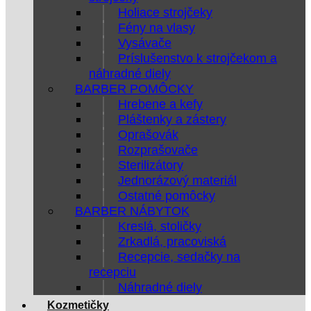
Holiace strojčeky
Fény na vlasy
Vysávače
Príslušenstvo k strojčekom a
náhradné diely
BARBER POMÔCKY
Hrebene a kefy
Pláštenky a zástery
Oprašovák
Rozprašovače
Sterilizátory
Jednorázový materiál
Ostatné pomôcky
BARBER NÁBYTOK
Kreslá, stoličky
Zrkadlá, pracoviská
Recepcie, sedačky na
recepciu
Náhradné diely
Kozmetičky