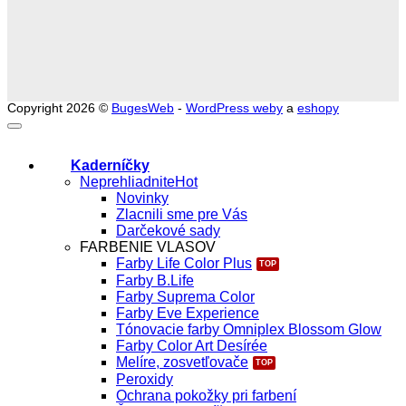
Copyright 2026 ©
BugesWeb
-
WordPress weby
a
eshopy
Kaderníčky
Neprehliadnite
Novinky
Zlacnili sme pre Vás
Darčekové sady
FARBENIE VLASOV
Farby Life Color Plus
Farby B.Life
Farby Suprema Color
Farby Eve Experience
Tónovacie farby Omniplex Blossom Glow
Farby Color Art Desírée
Melíre, zosvetľovače
Peroxidy
Ochrana pokožky pri farbení