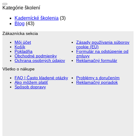
Kategórie školení
Kadernícké školenia
(3)
Blog
(43)
Zákaznícka sekcia
Môj účet
Zásady používania súborov
Košík
cookie (EÚ)
Pokladňa
Formulár na odstúpenie od
Obchodné podmienky
zmluvy
Ochrana osobných údajov
Reklamačný formulár
Všetko o nákupe
FAQ | Často kladené otázky
Problémy s doručením
Ako môžem platiť
Reklamačný poriadok
Spôsob dopravy