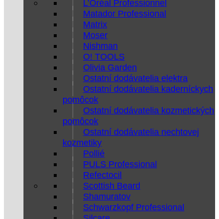
L’Oréal Professionnel
Matador Professional
Matrix
Moser
Nishman
O! TOOLS
Olivia Garden
Ostatní dodávatelia elektra
Ostatní dodávatelia kaderníckych
pomôcok
Ostatní dodávatelia kozmetických
pomôcok
Ostatní dodávatelia nechtovej
kozmetiky
Pollié
PULS Professional
Refectocil
Scottish Beard
Shamuratov
Schwarzkopf Professional
Silcare