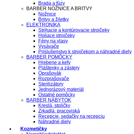
Brada a fúzy
BARBER NOŽNICE A BRITVY
Nožnice
Britvy a žiletky
ELEKTRONIKA
Strihacie a kontúrovacie strojčeky
Holiace strojčeky
Fény na vlasy
Vysávače
Príslušenstvo k strojčekom a náhradné diely
BARBER POMÔCKY
Hrebene a kefy
Pláštenky a zástery
Oprašovák
Rozprašovače
Sterilizátory
Jednorázový materiál
Ostatné pomôcky
BARBER NÁBYTOK
Kreslá, stoličky
Zrkadlá, pracoviská
Recepcie, sedačky na recepciu
Náhradné diely
Kozmetičky