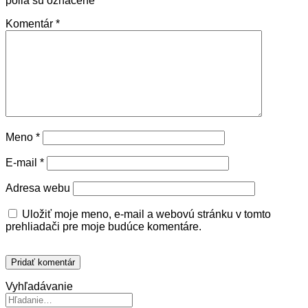
polia sú označené
*
Komentár
*
Meno
*
E-mail
*
Adresa webu
Uložiť moje meno, e-mail a webovú stránku v tomto
prehliadači pre moje budúce komentáre.
Vyhľadávanie