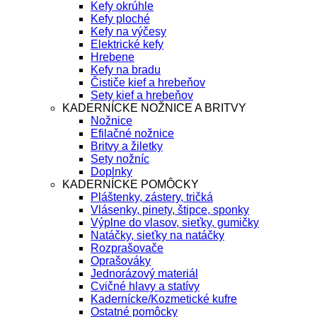
Kefy okrúhle
Kefy ploché
Kefy na výčesy
Elektrické kefy
Hrebene
Kefy na bradu
Čističe kief a hrebeňov
Sety kief a hrebeňov
KADERNÍCKE NOŽNICE A BRITVY
Nožnice
Efilačné nožnice
Britvy a žiletky
Sety nožníc
Doplnky
KADERNÍCKE POMÔCKY
Pláštenky, zástery, tričká
Vlásenky, pinety, štipce, sponky
Výplne do vlasov, sieťky, gumičky
Natáčky, sieťky na natáčky
Rozprašovače
Oprašováky
Jednorázový materiál
Cvičné hlavy a statívy
Kadernícke/Kozmetické kufre
Ostatné pomôcky