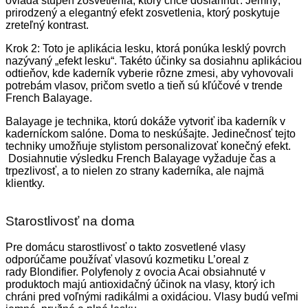
ovláda stupeň zosvetlenia, ktorý chce dosiahnuť. Jemný,
prirodzený a elegantný efekt zosvetlenia, ktorý poskytuje
zreteľný kontrast.
Krok 2: Toto je aplikácia lesku, ktorá ponúka lesklý povrch
nazývaný „efekt lesku“. Takéto účinky sa dosiahnu aplikáciou
odtieňov, kde kaderník vyberie rôzne zmesi, aby vyhovovali
potrebám vlasov, pričom svetlo a tieň sú kľúčové v trende
French Balayage.
Balayage je technika, ktorú dokáže vytvoriť iba kaderník v
kaderníckom salóne. Doma to neskúšajte. Jedinečnosť tejto
techniky umožňuje stylistom personalizovať konečný efekt.
Dosiahnutie výsledku French Balayage vyžaduje čas a
trpezlivosť, a to nielen zo strany kaderníka, ale najmä
klientky.
Starostlivosť na doma
Pre domácu starostlivosť o takto zosvetlené vlasy
odporúčame používať vlasovú kozmetiku L’oreal z
rady Blondifier. Polyfenoly z ovocia Acai obsiahnuté v
produktoch majú antioxidačný účinok na vlasy, ktorý ich
chráni pred voľnými radikálmi a oxidáciou. Vlasy budú veľmi