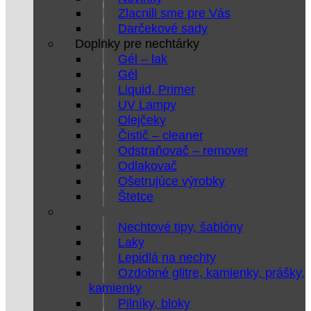
Zlacnili sme pre Vás
Darčekové sady
Doplnky pre nechtárky
Gél – lak
Gél
Liquid, Primer
UV Lampy
Olejčeky
Čistič – cleaner
Odstraňovač – remover
Odlakovač
Ošetrujúce výrobky
Štetce
Nechtové tipy, šablóny
Laky
Lepidlá na nechty
Ozdobné glitre, kamienky, prášky,
kamienky
Pilníky, bloky