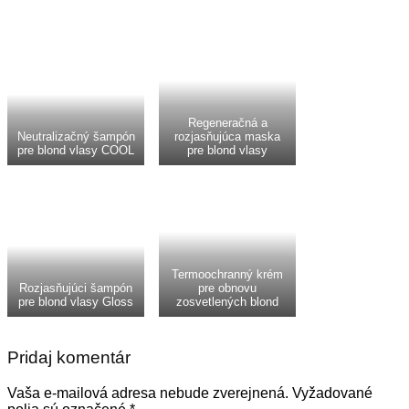
Regeneračná a
Neutralizačný šampón
rozjasňujúca maska
pre blond vlasy COOL
pre blond vlasy
Termoochranný krém
Rozjasňujúci šampón
pre obnovu
pre blond vlasy Gloss
zosvetlených blond
Pridaj komentár
Vaša e-mailová adresa nebude zverejnená.
Vyžadované