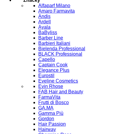
Značky
Alfaparf Milano
Amaro Farmavita
Andis
Ardell
Ayala
BaByliss
Barber Line
Barbieri Italiani
Bielenda Professional
BLACK Professional
Capello
Captain Cook
Elegance Plus
Eurostil
Eveline Cosmetics
Evin Rhose
FAB Hair and Beauty
FarmaVita
Frutti di Bosco
GA.MA
Gamma Più
Gordon
Hair Passion
Hairway