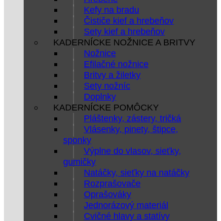
Kefy na bradu
Čističe kief a hrebeňov
Sety kief a hrebeňov
KADERNÍCKE NOŽNICE A BRITVY
Nožnice
Efilačné nožnice
Britvy a žiletky
Sety nožníc
Doplnky
KADERNÍCKE POMÔCKY
Pláštenky, zástery, tričká
Vlásenky, pinety, štipce,
sponky
Výplne do vlasov, sieťky,
gumičky
Natáčky, sieťky na natáčky
Rozprašovače
Oprašováky
Jednorázový materiál
Cvičné hlavy a statívy