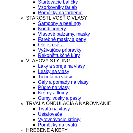
Štartovacie balíčky
Vzorkovníky farieb
Pomôcky na farbenie
STAROSTLIVOSŤ O VLASY
Šampóny a peelingy
Kondicionéry
Vlasové balzamy, masky
Farebné masky a peny
Oleje a séra
Vyživujúce prípravky
Rekonštrukčné kúry
VLASOVÝ STYLING
Laky a spreje na vlasy
Lesky na vlasy
Tužidlá na vlasy
Gély a pomady na vlasy
Púdre na vlasy
Krémy a fluidy
Gumy, vosky a pasty
TRVALÁ ONDULÁCIA A NAROVNANIE
Trvalá na vlasy
Ustaľovače
Vyrovnávacie krémy
Pomôcky na trvalú
HREBENE A KEFY