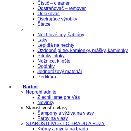
Čistič – cleaner
Odstraňovač – remover
Odlakovač
Ošetrujúce výrobky
Štetce
Nechtové tipy, šablóny
Laky
Lepidlá na nechty
Ozdobné glitre, kamienky, prášky, kamienky
Pilníky, bloky
Nožnice, kliešte
Doplnky
Jednorázový materiál
Pedikúra
Barber
Neprehliadnite
Zlacnili sme pre Vás
Novinky
Starostlivosť o vlasy
Šampóny a výživa na vlasy
Farby na vlasy
STAROSTLIVOSŤ O BRADU A FÚZY
Krémy a mydlá na bradu