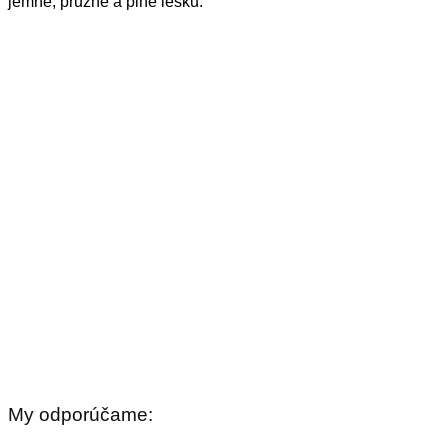
jemné, pružné a plné lesku.
My odporúčame: