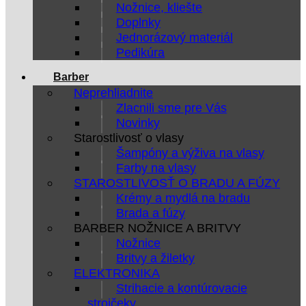
Nožnice, kliešte
Doplnky
Jednorázový materiál
Pedikúra
Barber
Neprehliadnite
Zlacnili sme pre Vás
Novinky
Starostlivosť o vlasy
Šampóny a výživa na vlasy
Farby na vlasy
STAROSTLIVOSŤ O BRADU A FÚZY
Krémy a mydlá na bradu
Brada a fúzy
BARBER NOŽNICE A BRITVY
Nožnice
Britvy a žiletky
ELEKTRONIKA
Strihacie a kontúrovacie
strojčeky