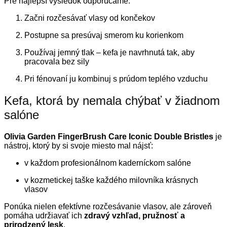
Pre najlepší výsledok odporúčame:
Začni rozčesávať vlasy od končekov
Postupne sa presúvaj smerom ku korienkom
Používaj jemný tlak – kefa je navrhnutá tak, aby
pracovala bez sily
Pri fénovaní ju kombinuj s prúdom teplého vzduchu
Kefa, ktorá by nemala chýbať v žiadnom
salóne
Olivia Garden FingerBrush Care Iconic Double Bristles
je
nástroj, ktorý by si svoje miesto mal nájsť:
v každom profesionálnom kaderníckom salóne
v kozmetickej taške každého milovníka krásnych
vlasov
Ponúka nielen efektívne rozčesávanie vlasov, ale zároveň
pomáha udržiavať ich
zdravý vzhľad, pružnosť a
prirodzený lesk
.