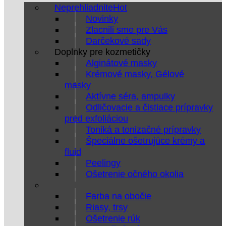
Neprehliadnite
Novinky
Zlacnili sme pre Vás
Darčekové sady
Doplnky pre kozmetičky
Alginátové masky
Krémové masky, Gélové
masky
Aktívne séra, ampulky
Odličovacie a čistiace prípravky
pred exfoliáciou
Toniká a tonizačné prípravky
Špeciálne ošetrujúce krémy a
fluid
Peelingy
Ošetrenie očného okolia
Farba na obočie
Riasy, trsy
Ošetrenie rúk