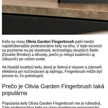
Kefa na vlasy
Olivia Garden Fingerbrush
patrí medzi
najobľúbenejšie profesionálne kefy na trhu. V tejto recenzii
sa pozrieme na jej vlastnosti, technológiu dvojitých štetín
(Double Bristles) a dôvody, prečo ju milujú kaderníci aj
zákazníci po celom svete.
Ak hľadáš kvalitnú kefu, ktorá je šetrná k vlasom a zároveň
efektívna pri rozčesávaní aj stylingu, Fingerbrush môže byť
presne to, čo potrebuješ.
Prečo je Olivia Garden Fingerbrush taká
populárna
Popularita kefy Olivia Garden Fingerbrush nie je náhodná.
Táto profesionálna kefa na vlasy kombinuje ergonomický