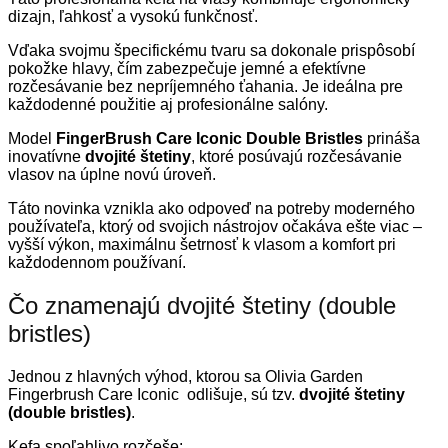
dizajn, ľahkosť a vysokú funkčnosť.
Vďaka svojmu špecifickému tvaru sa dokonale prispôsobí
pokožke hlavy, čím zabezpečuje jemné a efektívne
rozčesávanie bez nepríjemného ťahania. Je ideálna pre
každodenné použitie aj profesionálne salóny.
Model
FingerBrush Care Iconic Double Bristles
prináša
inovatívne
dvojité štetiny
, ktoré posúvajú rozčesávanie
vlasov na úplne novú úroveň.
Táto novinka vznikla ako odpoveď na potreby moderného
používateľa, ktorý od svojich nástrojov očakáva ešte viac –
vyšší výkon, maximálnu šetrnosť k vlasom a komfort pri
každodennom používaní.
Čo znamenajú dvojité štetiny (double
bristles)
Jednou z hlavných výhod, ktorou sa Olivia Garden
Fingerbrush Care Iconic odlišuje, sú tzv.
dvojité štetiny
(double bristles)
.
Kefa spoľahlivo rozčeše: