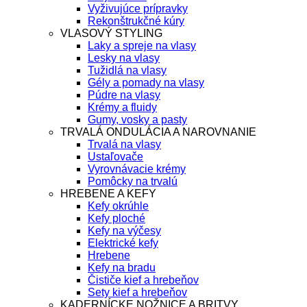
Vyživujúce prípravky
Rekonštrukčné kúry
VLASOVÝ STYLING
Laky a spreje na vlasy
Lesky na vlasy
Tužidlá na vlasy
Gély a pomady na vlasy
Púdre na vlasy
Krémy a fluidy
Gumy, vosky a pasty
TRVALÁ ONDULÁCIA A NAROVNANIE
Trvalá na vlasy
Ustaľovače
Vyrovnávacie krémy
Pomôcky na trvalú
HREBENE A KEFY
Kefy okrúhle
Kefy ploché
Kefy na výčesy
Elektrické kefy
Hrebene
Kefy na bradu
Čističe kief a hrebeňov
Sety kief a hrebeňov
KADERNÍCKE NOŽNICE A BRITVY