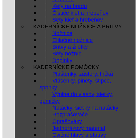
Kefy na bradu
Čističe kief a hrebeňov
Sety kief a hrebeňov
KADERNÍCKE NOŽNICE A BRITVY
Nožnice
Efilačné nožnice
Britvy a žiletky
Sety nožníc
Doplnky
KADERNÍCKE POMÔCKY
Pláštenky, zástery, tričká
Vlásenky, pinety, štipce,
sponky
Výplne do vlasov, sieťky,
gumičky
Natáčky, sieťky na natáčky
Rozprašovače
Oprašováky
Jednorázový materiál
Cvičné hlavy a statívy