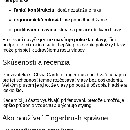
Kefa ponúka:
ľahkú konštrukciu
, ktorá nezaťažuje ruku
ergonomickú rukoväť
pre pohodlné držanie
profilovanú hlavicu
, ktorá sa prispôsobí tvaru hlavy
Pri česaní navyše jemne
masíruje pokožku hlavy
, čím
podporuje mikrocirkuláciu. Lepšie prekrvenie pokožky hlavy
môže prispieť k zdravšiemu rastu vlasov.
Skúsenosti a recenzia
Používatelia si Olivia Garden Fingerbrush pochvaľujú najmä
pre jej schopnosť jemne rozčesávať vlasy bez poškodenia.
Veľkým plusom je aj to, že vlasy po použití pôsobia hladšie a
lesklejšie.
Kaderníci ju často využívajú pri fénovaní, pretože umožňuje
lepšie prúdenie vzduchu a urýchľuje styling.
Ako používať Fingerbrush správne