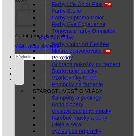
Farby Life Color Plus
Farby B.Life
Farby Suprema Color
Farby Eve Experience
Tónovacie farby Omniplex
Žiadne produkty v košíku.
Blossom Glow
Farby Color Art Desírée
Vrátiť sa do obchodu
Melíre, zosvetľovače
Hľadať:
Peroxidy
Ochrana pokožky pri farbení
Štartovacie balíčky
Vzorkovníky farieb
Pomôcky na farbenie
STAROSTLIVOSŤ O VLASY
Šampóny a peelingy
Kondicionéry
Vlasové balzamy, masky
Farebné masky a peny
Oleje a séra
Vyživujúce prípravky