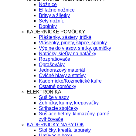
Nožnice
Efilačné nožnice
Britvy a žiletky
Sety nožníc
Doplnky
KADERNÍCKE POMÔCKY
Pláštenky, zástery, tričká
Vlásenky, pinety, štipce, sponky
Výplne do vlasov, sieťky, gumičky
Natáčky, sieťky na natáčky
Rozprašovače
Oprašováky
Jednorázový materiál
Cvičné hlavy a statívy
Kadernícke/Kozmetické kufre
Ostatné pomôcky
ELEKTRONIKA
Sušiče vlasov
Žehličky, kulmy, krepovačky
Strihacie strojčeky
Sušiace helmy, klimazóny, parné
zvlhčovače
KADERNÍCKY NÁBYTOK
Stoličky, kreslá, taburety
Umývacie boxy