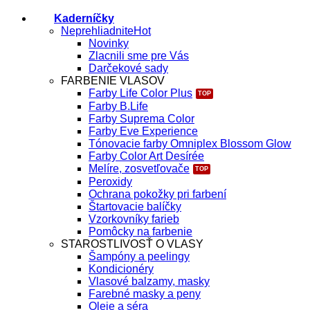
Kaderníčky
Neprehliadnite
Novinky
Zlacnili sme pre Vás
Darčekové sady
FARBENIE VLASOV
Farby Life Color Plus
Farby B.Life
Farby Suprema Color
Farby Eve Experience
Tónovacie farby Omniplex Blossom Glow
Farby Color Art Desírée
Melíre, zosvetľovače
Peroxidy
Ochrana pokožky pri farbení
Štartovacie balíčky
Vzorkovníky farieb
Pomôcky na farbenie
STAROSTLIVOSŤ O VLASY
Šampóny a peelingy
Kondicionéry
Vlasové balzamy, masky
Farebné masky a peny
Oleje a séra