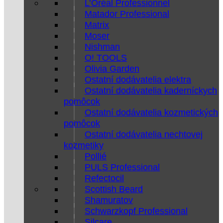
L’Oréal Professionnel
Matador Professional
Matrix
Moser
Nishman
O! TOOLS
Olivia Garden
Ostatní dodávatelia elektra
Ostatní dodávatelia kaderníckych
pomôcok
Ostatní dodávatelia kozmetických
pomôcok
Ostatní dodávatelia nechtovej
kozmetiky
Pollié
PULS Professional
Refectocil
Scottish Beard
Shamuratov
Schwarzkopf Professional
Silcare