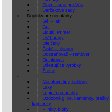
Zlacnili sme pre Vás
Darčekové sady
Doplnky pre nechtárky
Gél – lak
Gél
Liquid, Primer
UV Lampy
Olejčeky
Čistič – cleaner
Odstraňovač – remover
Odlakovač
Ošetrujúce výrobky
Štetce
Nechtové tipy, šablóny
Laky
Lepidlá na nechty
Ozdobné glitre, kamienky, prášky,
kamienky
Pilníky, bloky