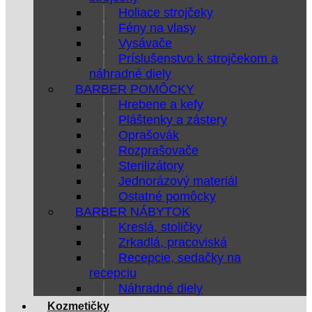
Holiace strojčeky
Fény na vlasy
Vysávače
Príslušenstvo k strojčekom a
náhradné diely
BARBER POMÔCKY
Hrebene a kefy
Pláštenky a zástery
Oprašovák
Rozprašovače
Sterilizátory
Jednorázový materiál
Ostatné pomôcky
BARBER NÁBYTOK
Kreslá, stoličky
Zrkadlá, pracoviská
Recepcie, sedačky na
recepciu
Náhradné diely
Kozmetičky