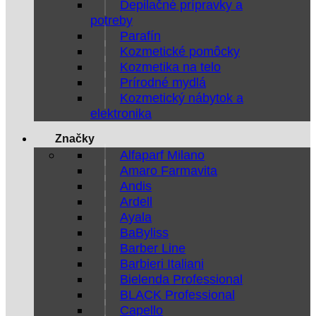
Depilačné prípravky a
potreby
Parafín
Kozmetické pomôcky
Kozmetika na telo
Prírodné mydlá
Kozmetický nábytok a
elektronika
Značky
Alfaparf Milano
Amaro Farmavita
Andis
Ardell
Ayala
BaByliss
Barber Line
Barbieri Italiani
Bielenda Professional
BLACK Professional
Capello