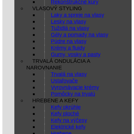
Rekonštrukčné kúry
VLASOVÝ STYLING
Laky a spreje na vlasy
Lesky na vlasy
Tužidlá na vlasy
Gély a pomady na vlasy
Púdre na vlasy
Krémy a fluidy
Gumy, vosky a pasty
TRVALÁ ONDULÁCIA A
NAROVNANIE
Trvalá na vlasy
Ustaľovače
Vyrovnávacie krémy
Pomôcky na trvalú
HREBENE A KEFY
Kefy okrúhle
Kefy ploché
Kefy na výčesy
Elektrické kefy
Hrebene