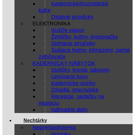
Kadernícke/Kozmetické
kufre
Ostatné pomôcky
ELEKTRONIKA
Sušiče vlasov
Žehličky, kulmy, krepovačky
Strihacie strojčeky
Sušiace helmy, klimazóny, parné
zvlhčovače
KADERNÍCKY NÁBYTOK
Stoličky, kreslá, taburety
Umývacie boxy
Kadernícke vozíky
Zrkadlá, pracoviská
Recepcie, sedačky na
recepciu
Náhradné diely
Nechtárky
Neprehliadnite
Novinky