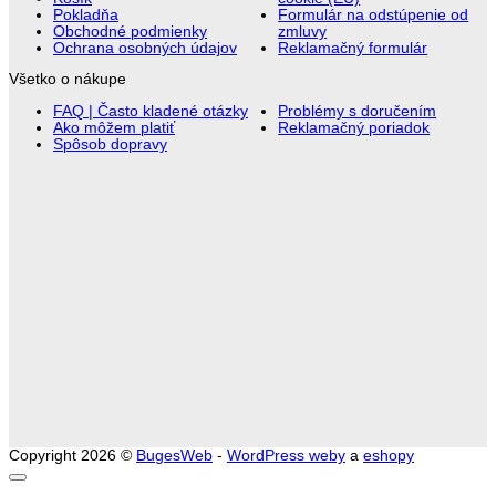
Pokladňa
Formulár na odstúpenie od
Obchodné podmienky
zmluvy
Ochrana osobných údajov
Reklamačný formulár
Všetko o nákupe
FAQ | Často kladené otázky
Problémy s doručením
Ako môžem platiť
Reklamačný poriadok
Spôsob dopravy
Copyright 2026 ©
BugesWeb
-
WordPress weby
a
eshopy