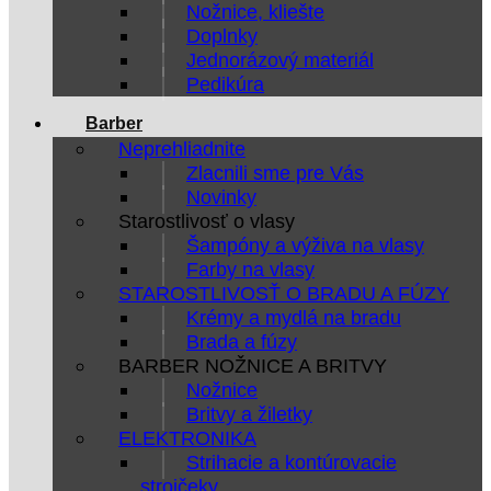
Nožnice, kliešte
Doplnky
Jednorázový materiál
Pedikúra
Barber
Neprehliadnite
Zlacnili sme pre Vás
Novinky
Starostlivosť o vlasy
Šampóny a výživa na vlasy
Farby na vlasy
STAROSTLIVOSŤ O BRADU A FÚZY
Krémy a mydlá na bradu
Brada a fúzy
BARBER NOŽNICE A BRITVY
Nožnice
Britvy a žiletky
ELEKTRONIKA
Strihacie a kontúrovacie
strojčeky