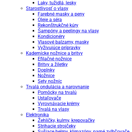
Laky, tužidlá, lesky
Starostlivosť o vlasy
Farebné masky a peny
Oleje a séra
Rekonštrukčné kúry
Šampóny a peelingy na vlasy
Kondicionéry
Vlasové balzamy, masky
Vyživujúce prípravky
Kadernícke nožnice a britvy
Efilačné nožnice
Britvy a žiletky
Doplnky
Nožnice
Sety nožníc
Trvalá ondulácia a narovnanie
Pomôcky na trvalú
Ustaľovače
Vyrovnávacie krémy
Trvalá na vlasy
Elektronika
Žehličky, kulmy, krepovačky
Strihacie strojčeky
Sušiace helmy, klimazóny, parné zvlhčovače