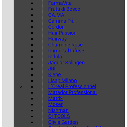
FarmaVita
Frutti di Bosco
GA.MA
Gamma Più
Gordon
Hair Passion
Hairway
Charmine Rose
Immortal Infuse
Indola
Jaguar Solingen
JRL
Kiepe
Lisap Milano
L’Oréal Professionnel
Matador Professional
Matrix
Moser
Nishman
O! TOOLS
Olivia Garden