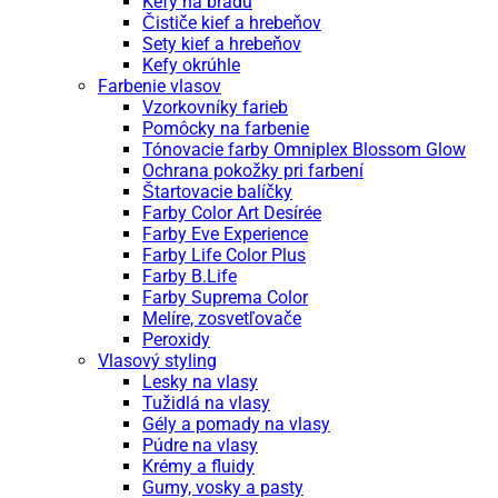
Kefy na bradu
Čističe kief a hrebeňov
Sety kief a hrebeňov
Kefy okrúhle
Farbenie vlasov
Vzorkovníky farieb
Pomôcky na farbenie
Tónovacie farby Omniplex Blossom Glow
Ochrana pokožky pri farbení
Štartovacie balíčky
Farby Color Art Desírée
Farby Eve Experience
Farby Life Color Plus
Farby B.Life
Farby Suprema Color
Melíre, zosvetľovače
Peroxidy
Vlasový styling
Lesky na vlasy
Tužidlá na vlasy
Gély a pomady na vlasy
Púdre na vlasy
Krémy a fluidy
Gumy, vosky a pasty