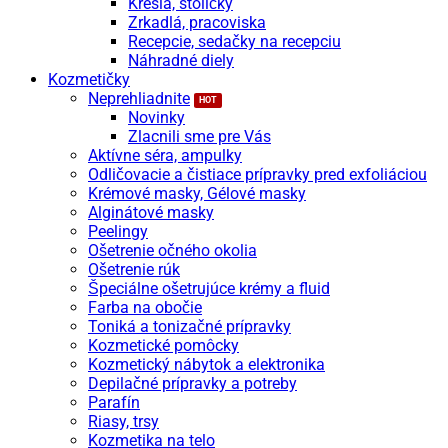
Kreslá, stoličky
Zrkadlá, pracoviska
Recepcie, sedačky na recepciu
Náhradné diely
Kozmetičky
Neprehliadnite
Novinky
Zlacnili sme pre Vás
Aktívne séra, ampulky
Odličovacie a čistiace prípravky pred exfoliáciou
Krémové masky, Gélové masky
Alginátové masky
Peelingy
Ošetrenie očného okolia
Ošetrenie rúk
Špeciálne ošetrujúce krémy a fluid
Farba na obočie
Toniká a tonizačné prípravky
Kozmetické pomôcky
Kozmetický nábytok a elektronika
Depilačné prípravky a potreby
Parafín
Riasy, trsy
Kozmetika na telo