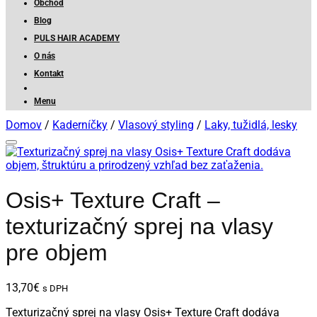
Obchod
Blog
PULS HAIR ACADEMY
O nás
Kontakt
Menu
Domov
/
Kaderníčky
/
Vlasový styling
/
Laky, tužidlá, lesky
Osis+ Texture Craft –
texturizačný sprej na vlasy
pre objem
13,70
€
s DPH
Texturizačný sprej na vlasy Osis+ Texture Craft dodáva