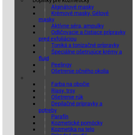
Doplnky pre kozmetičky
Alginátové masky
Krémové masky, Gélové
masky
Aktívne séra, ampulky
Odličovacie a čistiace prípravky
pred exfoliáciou
Toniká a tonizačné prípravky
Špeciálne ošetrujúce krémy a
fluid
Peelingy
Ošetrenie očného okolia
Farba na obočie
Riasy, trsy
Ošetrenie rúk
Depilačné prípravky a
potreby
Parafín
Kozmetické pomôcky
Kozmetika na telo