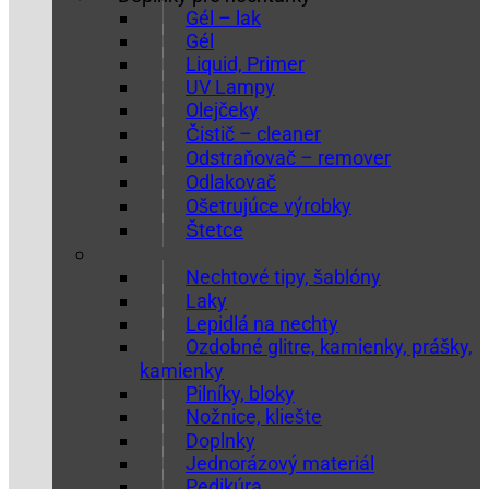
Gél – lak
Gél
Liquid, Primer
UV Lampy
Olejčeky
Čistič – cleaner
Odstraňovač – remover
Odlakovač
Ošetrujúce výrobky
Štetce
Nechtové tipy, šablóny
Laky
Lepidlá na nechty
Ozdobné glitre, kamienky, prášky,
kamienky
Pilníky, bloky
Nožnice, kliešte
Doplnky
Jednorázový materiál
Pedikúra