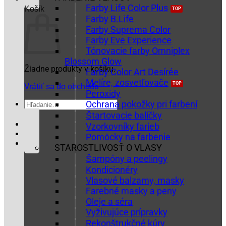
Farby Life Color Plus
Košík
Farby B.Life
Farby Suprema Color
Farby Eve Experience
Tónovacie farby Omniplex
Blossom Glow
Žiadne produkty v košíku.
Farby Color Art Desírée
Melíre, zosvetľovače
Vrátiť sa do obchodu
Peroxidy
Hľadať:
Ochrana pokožky pri farbení
Štartovacie balíčky
Vzorkovníky farieb
Pomôcky na farbenie
STAROSTLIVOSŤ O VLASY
Šampóny a peelingy
Kondicionéry
Vlasové balzamy, masky
Farebné masky a peny
Oleje a séra
Vyživujúce prípravky
Rekonštrukčné kúry