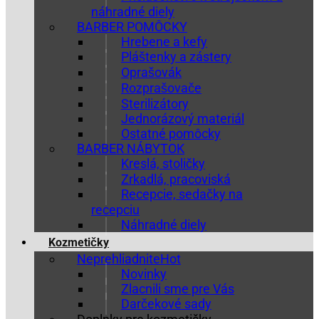
náhradné diely
BARBER POMÔCKY
Hrebene a kefy
Pláštenky a zástery
Oprašovák
Rozprašovače
Sterilizátory
Jednorázový materiál
Ostatné pomôcky
BARBER NÁBYTOK
Kreslá, stoličky
Zrkadlá, pracoviská
Recepcie, sedačky na
recepciu
Náhradné diely
Kozmetičky
Neprehliadnite
Novinky
Zlacnili sme pre Vás
Darčekové sady