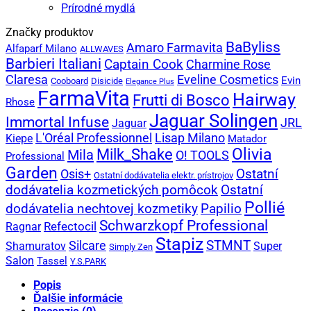
Prírodné mydlá
Značky produktov
BaByliss
Amaro Farmavita
Alfaparf Milano
ALLWAVES
Barbieri Italiani
Captain Cook
Charmine Rose
Claresa
Eveline Cosmetics
Evin
Cooboard
Disicide
Elegance Plus
FarmaVita
Hairway
Frutti di Bosco
Rhose
Jaguar Solingen
Immortal Infuse
JRL
Jaguar
L'Oréal Professionnel
Lisap Milano
Kiepe
Matador
Olivia
Milk_Shake
Mila
O! TOOLS
Professional
Garden
Ostatní
Osis+
Ostatní dodávatelia elektr. prístrojov
dodávatelia kozmetických pomôcok
Ostatní
Pollié
Papilio
dodávatelia nechtovej kozmetiky
Schwarzkopf Professional
Refectocil
Ragnar
Stapiz
Silcare
STMNT
Shamuratov
Super
Simply Zen
Salon
Tassel
Y.S.PARK
Popis
Ďalšie informácie