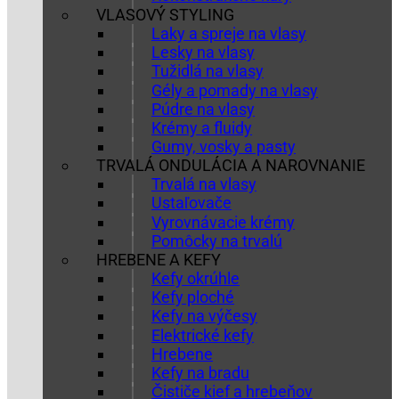
VLASOVÝ STYLING
Laky a spreje na vlasy
Lesky na vlasy
Tužidlá na vlasy
Gély a pomady na vlasy
Púdre na vlasy
Krémy a fluidy
Gumy, vosky a pasty
TRVALÁ ONDULÁCIA A NAROVNANIE
Trvalá na vlasy
Ustaľovače
Vyrovnávacie krémy
Pomôcky na trvalú
HREBENE A KEFY
Kefy okrúhle
Kefy ploché
Kefy na výčesy
Elektrické kefy
Hrebene
Kefy na bradu
Čističe kief a hrebeňov