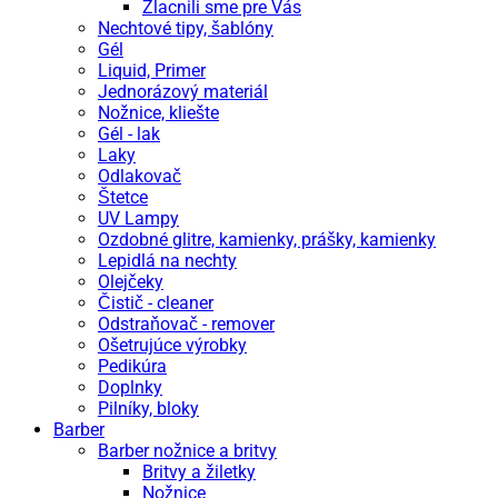
Zlacnili sme pre Vás
Nechtové tipy, šablóny
Gél
Liquid, Primer
Jednorázový materiál
Nožnice, kliešte
Gél - lak
Laky
Odlakovač
Štetce
UV Lampy
Ozdobné glitre, kamienky, prášky, kamienky
Lepidlá na nechty
Olejčeky
Čistič - cleaner
Odstraňovač - remover
Ošetrujúce výrobky
Pedikúra
Doplnky
Pilníky, bloky
Barber
Barber nožnice a britvy
Britvy a žiletky
Nožnice