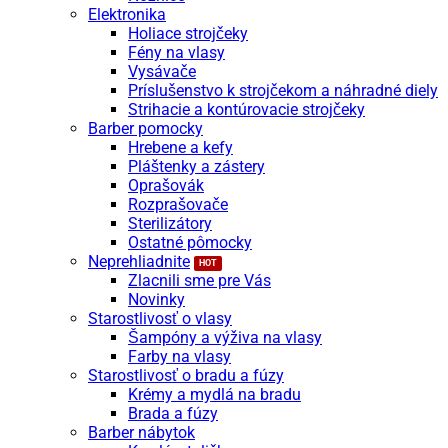
Elektronika
Holiace strojčeky
Fény na vlasy
Vysávače
Príslušenstvo k strojčekom a náhradné diely
Strihacie a kontúrovacie strojčeky
Barber pomocky
Hrebene a kefy
Pláštenky a zástery
Oprašovák
Rozprašovače
Sterilizátory
Ostatné pômocky
Neprehliadnite
Zlacnili sme pre Vás
Novinky
Starostlivosť o vlasy
Šampóny a výživa na vlasy
Farby na vlasy
Starostlivosť o bradu a fúzy
Krémy a mydlá na bradu
Brada a fúzy
Barber nábytok