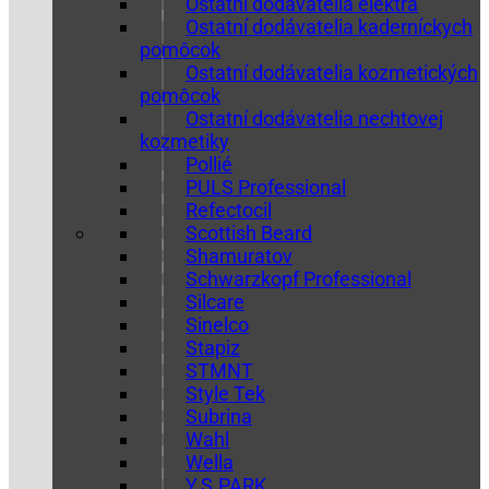
Ostatní dodávatelia elektra
Ostatní dodávatelia kaderníckych
pomôcok
Ostatní dodávatelia kozmetických
pomôcok
Ostatní dodávatelia nechtovej
kozmetiky
Pollié
PULS Professional
Refectocil
Scottish Beard
Shamuratov
Schwarzkopf Professional
Silcare
Sinelco
Stapiz
STMNT
Style Tek
Subrina
Wahl
Wella
Y.S.PARK