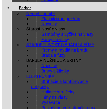
Barber
Neprehliadnite
Zlacnili sme pre Vás
Novinky
Starostlivosť o vlasy
Šampóny a výživa na vlasy
Farby na vlasy
STAROSTLIVOSŤ O BRADU A FÚZY
Krémy a mydlá na bradu
Brada a fúzy
BARBER NOŽNICE A BRITVY
Nožnice
Britvy a žiletky
ELEKTRONIKA
Strihacie a kontúrovacie
strojčeky
Holiace strojčeky
Fény na vlasy
Vysávače
Príslušenstvo k strojčekom a