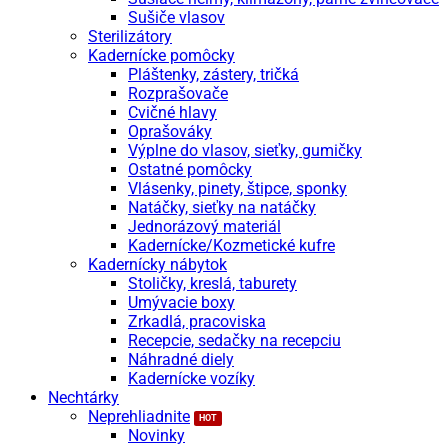
Sušiče vlasov
Sterilizátory
Kadernícke pomôcky
Pláštenky, zástery, tričká
Rozprašovače
Cvičné hlavy
Oprašováky
Výplne do vlasov, sieťky, gumičky
Ostatné pomôcky
Vlásenky, pinety, štipce, sponky
Natáčky, sieťky na natáčky
Jednorázový materiál
Kadernícke/Kozmetické kufre
Kadernícky nábytok
Stoličky, kreslá, taburety
Umývacie boxy
Zrkadlá, pracoviska
Recepcie, sedačky na recepciu
Náhradné diely
Kadernícke vozíky
Nechtárky
Neprehliadnite
Novinky