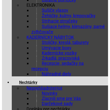
ELEKTRONIKA
Sušiče vlasov
Žehličky, kulmy, krepovačky
Strihacie strojčeky
Sušiace helmy, klimazóny, parné
zvlhčovače
KADERNÍCKY NÁBYTOK
Stoličky, kreslá, taburety
Umývacie boxy
Kadernícke vozíky
Zrkadlá, pracoviská
Recepcie, sedačky na
recepciu
Náhradné diely
Nechtárky
Neprehliadnite
Novinky
Zlacnili sme pre Vás
Darčekové sady
Doplnky pre nechtárky