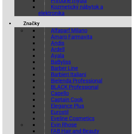
Prírodné mydlá
Kozmetický nábytok a
elektronika
Značky
Alfaparf Milano
Amaro Farmavita
Andis
Ardell
Ayala
BaByliss
Barber Line
Barbieri Italiani
Bielenda Professional
BLACK Professional
Capello
Captain Cook
Elegance Plus
Eurostil
Eveline Cosmetics
Evin Rhose
FAB Hair and Beauty