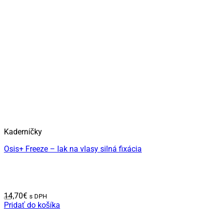
Kaderníčky
Osis+ Freeze – lak na vlasy silná fixácia
14,70
€
s DPH
Pridať do košíka