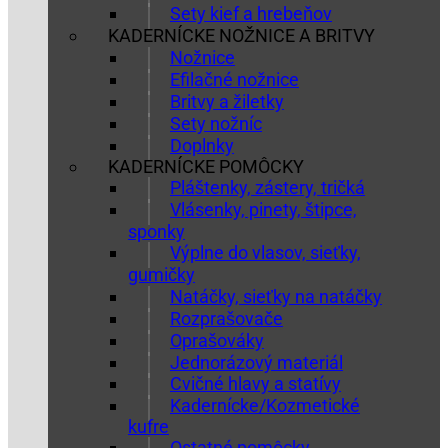
Sety kief a hrebeňov
KADERNÍCKE NOŽNICE A BRITVY
Nožnice
Efilačné nožnice
Britvy a žiletky
Sety nožníc
Doplnky
KADERNÍCKE POMÔCKY
Pláštenky, zástery, tričká
Vlásenky, pinety, štipce,
sponky
Výplne do vlasov, sieťky,
gumičky
Natáčky, sieťky na natáčky
Rozprašovače
Oprašováky
Jednorázový materiál
Cvičné hlavy a statívy
Kadernícke/Kozmetické
kufre
Ostatné pomôcky