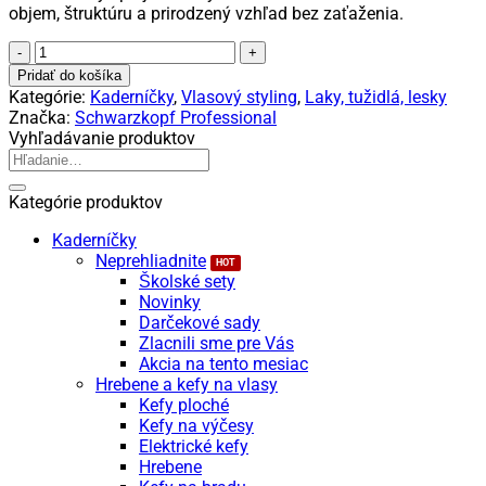
objem, štruktúru a prirodzený vzhľad bez zaťaženia.
množstvo
Osis+
Pridať do košíka
Texture
Kategórie:
Kaderníčky
,
Vlasový styling
,
Laky, tužidlá, lesky
Craft
Značka:
Schwarzkopf Professional
–
Vyhľadávanie produktov
texturizačný
Hľadať:
sprej
na
Kategórie produktov
vlasy
pre
Kaderníčky
objem
Neprehliadnite
Školské sety
Novinky
Darčekové sady
Zlacnili sme pre Vás
Akcia na tento mesiac
Hrebene a kefy na vlasy
Kefy ploché
Kefy na výčesy
Elektrické kefy
Hrebene