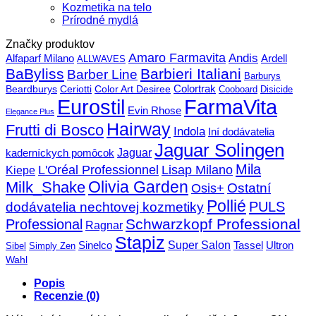
Kozmetika na telo
Prírodné mydlá
Značky produktov
Amaro Farmavita
Andis
Alfaparf Milano
Ardell
ALLWAVES
BaByliss
Barbieri Italiani
Barber Line
Barburys
Beardburys
Ceriotti
Color Art Desiree
Colortrak
Cooboard
Disicide
FarmaVita
Eurostil
Evin Rhose
Elegance Plus
Hairway
Frutti di Bosco
Indola
Iní dodávatelia
Jaguar Solingen
Jaguar
kaderníckych pomôcok
Mila
L'Oréal Professionnel
Lisap Milano
Kiepe
Olivia Garden
Milk_Shake
Ostatní
Osis+
Pollié
PULS
dodávatelia nechtovej kozmetiky
Schwarzkopf Professional
Professional
Ragnar
Stapiz
Super Salon
Sinelco
Tassel
Ultron
Sibel
Simply Zen
Wahl
Popis
Recenzie (0)