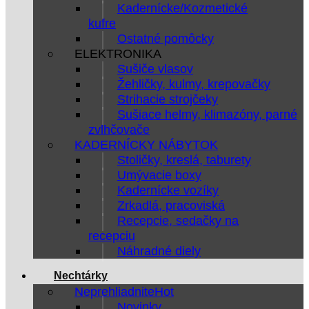
Kadernícke/Kozmetické
kufre
Ostatné pomôcky
ELEKTRONIKA
Sušiče vlasov
Žehličky, kulmy, krepovačky
Strihacie strojčeky
Sušiace helmy, klimazóny, parné
zvlhčovače
KADERNÍCKY NÁBYTOK
Stoličky, kreslá, taburety
Umývacie boxy
Kadernícke vozíky
Zrkadlá, pracoviská
Recepcie, sedačky na
recepciu
Náhradné diely
Nechtárky
Neprehliadnite
Novinky