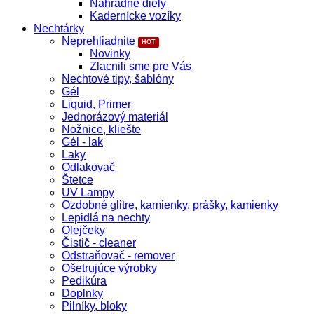
Náhradné diely
Kadernícke vozíky
Nechtárky
Neprehliadnite
Novinky
Zlacnili sme pre Vás
Nechtové tipy, šablóny
Gél
Liquid, Primer
Jednorázový materiál
Nožnice, kliešte
Gél - lak
Laky
Odlakovač
Štetce
UV Lampy
Ozdobné glitre, kamienky, prášky, kamienky
Lepidlá na nechty
Olejčeky
Čistič - cleaner
Odstraňovač - remover
Ošetrujúce výrobky
Pedikúra
Doplnky
Pilníky, bloky