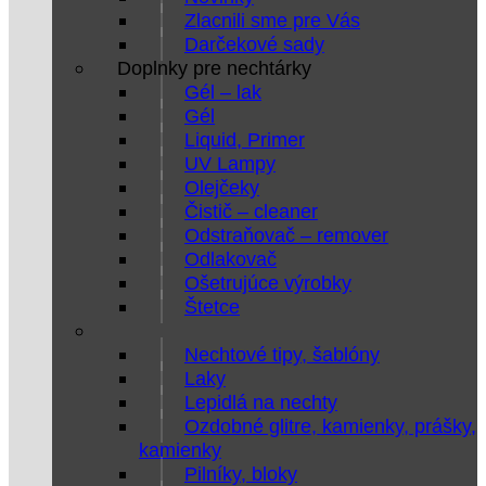
Zlacnili sme pre Vás
Darčekové sady
Doplnky pre nechtárky
Gél – lak
Gél
Liquid, Primer
UV Lampy
Olejčeky
Čistič – cleaner
Odstraňovač – remover
Odlakovač
Ošetrujúce výrobky
Štetce
Nechtové tipy, šablóny
Laky
Lepidlá na nechty
Ozdobné glitre, kamienky, prášky,
kamienky
Pilníky, bloky