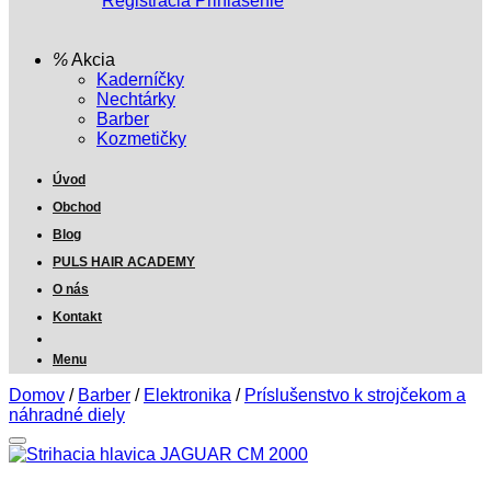
Registrácia
Prihlásenie
Akcia
Kaderníčky
Nechtárky
Barber
Kozmetičky
Úvod
Obchod
Blog
PULS HAIR ACADEMY
O nás
Kontakt
Menu
Domov
/
Barber
/
Elektronika
/
Príslušenstvo k strojčekom a
náhradné diely