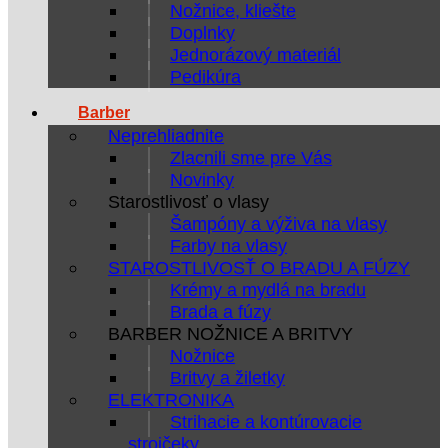
Nožnice, kliešte
Doplnky
Jednorázový materiál
Pedikúra
Barber
Neprehliadnite
Zlacnili sme pre Vás
Novinky
Starostlivosť o vlasy
Šampóny a výživa na vlasy
Farby na vlasy
STAROSTLIVOSŤ O BRADU A FÚZY
Krémy a mydlá na bradu
Brada a fúzy
BARBER NOŽNICE A BRITVY
Nožnice
Britvy a žiletky
ELEKTRONIKA
Strihacie a kontúrovacie
strojčeky