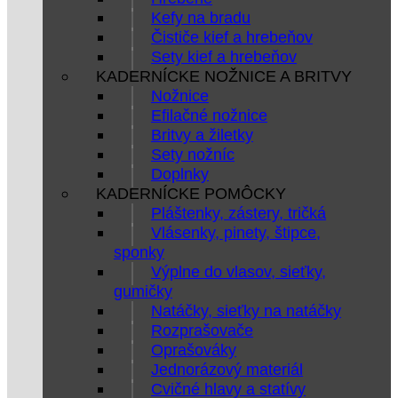
Kefy na bradu
Čističe kief a hrebeňov
Sety kief a hrebeňov
KADERNÍCKE NOŽNICE A BRITVY
Nožnice
Efilačné nožnice
Britvy a žiletky
Sety nožníc
Doplnky
KADERNÍCKE POMÔCKY
Pláštenky, zástery, tričká
Vlásenky, pinety, štipce,
sponky
Výplne do vlasov, sieťky,
gumičky
Natáčky, sieťky na natáčky
Rozprašovače
Oprašováky
Jednorázový materiál
Cvičné hlavy a statívy