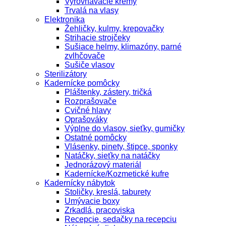
Vyrovnávacie krémy
Trvalá na vlasy
Elektronika
Žehličky, kulmy, krepovačky
Strihacie strojčeky
Sušiace helmy, klimazóny, parné
zvlhčovače
Sušiče vlasov
Sterilizátory
Kadernícke pomôcky
Pláštenky, zástery, tričká
Rozprašovače
Cvičné hlavy
Oprašováky
Výplne do vlasov, sieťky, gumičky
Ostatné pomôcky
Vlásenky, pinety, štipce, sponky
Natáčky, sieťky na natáčky
Jednorázový materiál
Kadernícke/Kozmetické kufre
Kadernícky nábytok
Stoličky, kreslá, taburety
Umývacie boxy
Zrkadlá, pracoviska
Recepcie, sedačky na recepciu