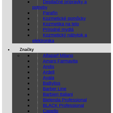
Depilačné prípravky a
potreby
Parafín
Kozmetické pomôcky
Kozmetika na telo
Prírodné mydlá
Kozmetický nábytok a
elektronika
Značky
Alfaparf Milano
Amaro Farmavita
Andis
Ardell
Ayala
BaByliss
Barber Line
Barbieri Italiani
Bielenda Professional
BLACK Professional
Capello