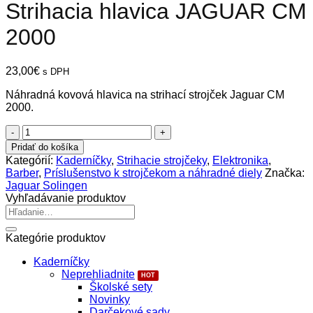
Strihacia hlavica JAGUAR CM
2000
23,00
€
s DPH
Náhradná kovová hlavica na strihací strojček Jaguar CM
2000.
množstvo
Strihacia
Pridať do košíka
hlavica
Kategórií:
Kaderníčky
,
Strihacie strojčeky
,
Elektronika
,
JAGUAR
Barber
,
Príslušenstvo k strojčekom a náhradné diely
Značka:
CM
Jaguar Solingen
2000
Vyhľadávanie produktov
Hľadať:
Kategórie produktov
Kaderníčky
Neprehliadnite
Školské sety
Novinky
Darčekové sady