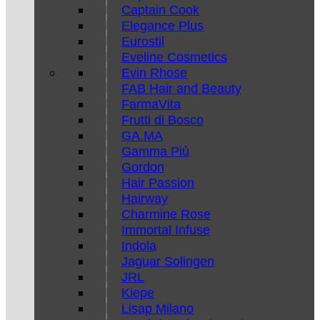
Captain Cook
Elegance Plus
Eurostil
Eveline Cosmetics
Evin Rhose
FAB Hair and Beauty
FarmaVita
Frutti di Bosco
GA.MA
Gamma Più
Gordon
Hair Passion
Hairway
Charmine Rose
Immortal Infuse
Indola
Jaguar Solingen
JRL
Kiepe
Lisap Milano