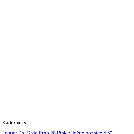
Kaderníčky
Jaguar Pre Style Ergo 28 Pink efilačné nožnice 5,5″