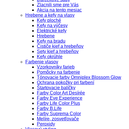
Zlacnili sme pre Vás
Akcia na tento mesiac
Hrebene a kefy na vlasy
Kefy ploché
Kefy na výčesy
Elektrické kefy
Hrebene
Kefy na bradu
Čističe kief a hrebeňov
Sety kief a hrebeňov
Kefy okrúhle
Farbenie vlasov
Vzorkovníky farieb
Pomôcky na farbenie
Tónovacie farby Omniplex Blossom Glow
Ochrana pokožky pri farbení
Štartovacie balíčky
Farby Color Art Desírée
Farby Eve Experience
Farby Life Color Plus
Farby B.Life
Farby Suprema Color
Melíre, zosvetľovače
Peroxidy