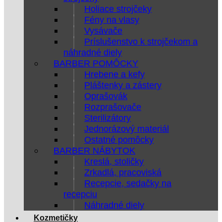
Holiace strojčeky
Fény na vlasy
Vysávače
Príslušenstvo k strojčekom a
náhradné diely
BARBER POMÔCKY
Hrebene a kefy
Pláštenky a zástery
Oprašovák
Rozprašovače
Sterilizátory
Jednorázový materiál
Ostatné pomôcky
BARBER NÁBYTOK
Kreslá, stoličky
Zrkadlá, pracoviská
Recepcie, sedačky na
recepciu
Náhradné diely
Kozmetičky