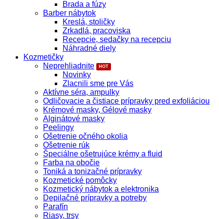
Brada a fúzy
Barber nábytok
Kreslá, stoličky
Zrkadlá, pracoviska
Recepcie, sedačky na recepciu
Náhradné diely
Kozmetičky
Neprehliadnite
Novinky
Zlacnili sme pre Vás
Aktívne séra, ampulky
Odličovacie a čistiace prípravky pred exfoliáciou
Krémové masky, Gélové masky
Alginátové masky
Peelingy
Ošetrenie očného okolia
Ošetrenie rúk
Špeciálne ošetrujúce krémy a fluid
Farba na obočie
Toniká a tonizačné prípravky
Kozmetické pomôcky
Kozmetický nábytok a elektronika
Depilačné prípravky a potreby
Parafín
Riasy, trsy