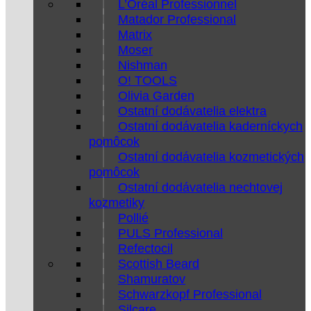
L’Oréal Professionnel
Matador Professional
Matrix
Moser
Nishman
O! TOOLS
Olivia Garden
Ostatní dodávatelia elektra
Ostatní dodávatelia kaderníckych
pomôcok
Ostatní dodávatelia kozmetických
pomôcok
Ostatní dodávatelia nechtovej
kozmetiky
Pollié
PULS Professional
Refectocil
Scottish Beard
Shamuratov
Schwarzkopf Professional
Silcare