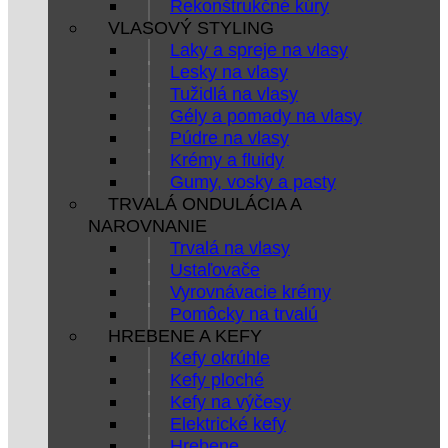
Rekonštrukčné kúry
VLASOVÝ STYLING
Laky a spreje na vlasy
Lesky na vlasy
Tužidlá na vlasy
Gély a pomady na vlasy
Púdre na vlasy
Krémy a fluidy
Gumy, vosky a pasty
TRVALÁ ONDULÁCIA A
NAROVNANIE
Trvalá na vlasy
Ustaľovače
Vyrovnávacie krémy
Pomôcky na trvalú
HREBENE A KEFY
Kefy okrúhle
Kefy ploché
Kefy na výčesy
Elektrické kefy
Hrebene