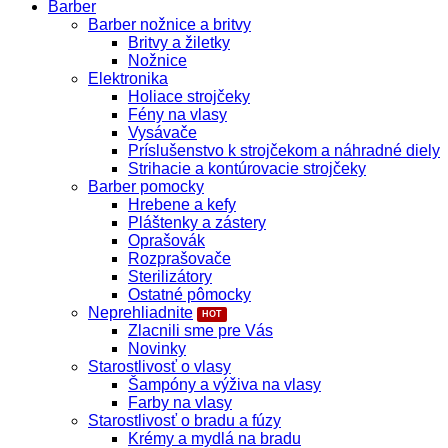
Barber
Barber nožnice a britvy
Britvy a žiletky
Nožnice
Elektronika
Holiace strojčeky
Fény na vlasy
Vysávače
Príslušenstvo k strojčekom a náhradné diely
Strihacie a kontúrovacie strojčeky
Barber pomocky
Hrebene a kefy
Pláštenky a zástery
Oprašovák
Rozprašovače
Sterilizátory
Ostatné pômocky
Neprehliadnite
Zlacnili sme pre Vás
Novinky
Starostlivosť o vlasy
Šampóny a výživa na vlasy
Farby na vlasy
Starostlivosť o bradu a fúzy
Krémy a mydlá na bradu