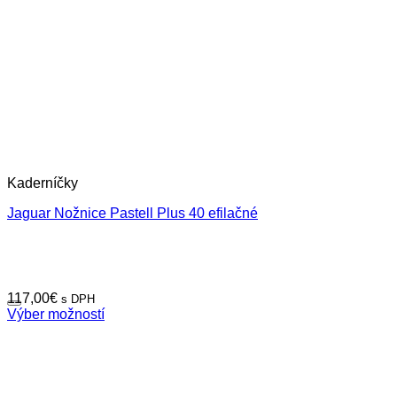
Kaderníčky
Jaguar Nožnice Pastell Plus 40 efilačné
117,00
€
s DPH
Výber možností
Tento
produkt
má
viacero
variantov.