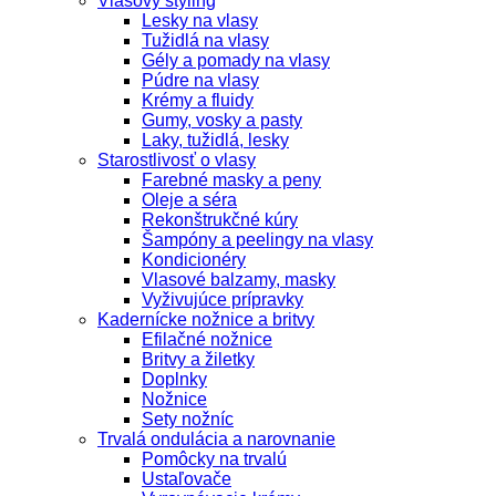
Vlasový styling
Lesky na vlasy
Tužidlá na vlasy
Gély a pomady na vlasy
Púdre na vlasy
Krémy a fluidy
Gumy, vosky a pasty
Laky, tužidlá, lesky
Starostlivosť o vlasy
Farebné masky a peny
Oleje a séra
Rekonštrukčné kúry
Šampóny a peelingy na vlasy
Kondicionéry
Vlasové balzamy, masky
Vyživujúce prípravky
Kadernícke nožnice a britvy
Efilačné nožnice
Britvy a žiletky
Doplnky
Nožnice
Sety nožníc
Trvalá ondulácia a narovnanie
Pomôcky na trvalú
Ustaľovače