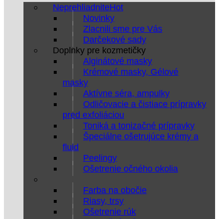
Neprehliadnite
Novinky
Zlacnili sme pre Vás
Darčekové sady
Doplnky pre kozmetičky
Alginátové masky
Krémové masky, Gélové
masky
Aktívne séra, ampulky
Odličovacie a čistiace prípravky
pred exfoliáciou
Toniká a tonizačné prípravky
Špeciálne ošetrujúce krémy a
fluid
Peelingy
Ošetrenie očného okolia
Farba na obočie
Riasy, trsy
Ošetrenie rúk