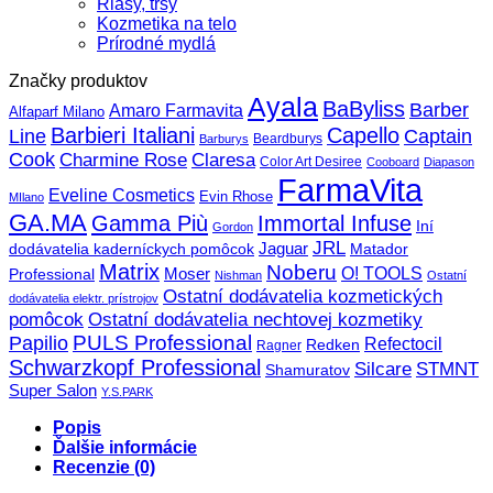
Riasy, trsy
Kozmetika na telo
Prírodné mydlá
Značky produktov
Ayala
BaByliss
Barber
Amaro Farmavita
Alfaparf Milano
Barbieri Italiani
Capello
Line
Captain
Beardburys
Barburys
Cook
Charmine Rose
Claresa
Color Art Desiree
Cooboard
Diapason
FarmaVita
Eveline Cosmetics
Evin Rhose
MIlano
GA.MA
Gamma Più
Immortal Infuse
Iní
Gordon
JRL
Jaguar
dodávatelia kaderníckych pomôcok
Matador
Matrix
Noberu
O! TOOLS
Moser
Professional
Nishman
Ostatní
Ostatní dodávatelia kozmetických
dodávatelia elektr. prístrojov
pomôcok
Ostatní dodávatelia nechtovej kozmetiky
PULS Professional
Papilio
Refectocil
Redken
Ragner
Schwarzkopf Professional
STMNT
Silcare
Shamuratov
Super Salon
Y.S.PARK
Popis
Ďalšie informácie
Recenzie (0)