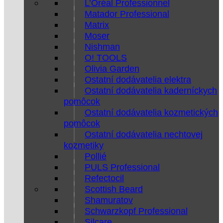
L’Oréal Professionnel
Matador Professional
Matrix
Moser
Nishman
O! TOOLS
Olivia Garden
Ostatní dodávatelia elektra
Ostatní dodávatelia kaderníckych
pomôcok
Ostatní dodávatelia kozmetických
pomôcok
Ostatní dodávatelia nechtovej
kozmetiky
Pollié
PULS Professional
Refectocil
Scottish Beard
Shamuratov
Schwarzkopf Professional
Silcare