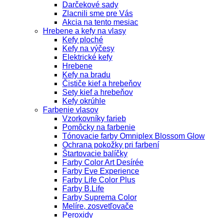
Darčekové sady
Zlacnili sme pre Vás
Akcia na tento mesiac
Hrebene a kefy na vlasy
Kefy ploché
Kefy na výčesy
Elektrické kefy
Hrebene
Kefy na bradu
Čističe kief a hrebeňov
Sety kief a hrebeňov
Kefy okrúhle
Farbenie vlasov
Vzorkovníky farieb
Pomôcky na farbenie
Tónovacie farby Omniplex Blossom Glow
Ochrana pokožky pri farbení
Štartovacie balíčky
Farby Color Art Desírée
Farby Eve Experience
Farby Life Color Plus
Farby B.Life
Farby Suprema Color
Melíre, zosvetľovače
Peroxidy