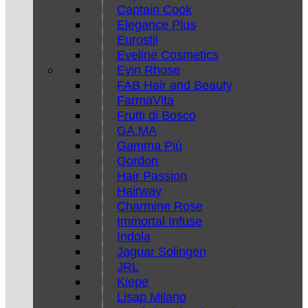
Captain Cook
Elegance Plus
Eurostil
Eveline Cosmetics
Evin Rhose
FAB Hair and Beauty
FarmaVita
Frutti di Bosco
GA.MA
Gamma Più
Gordon
Hair Passion
Hairway
Charmine Rose
Immortal Infuse
Indola
Jaguar Solingen
JRL
Kiepe
Lisap Milano