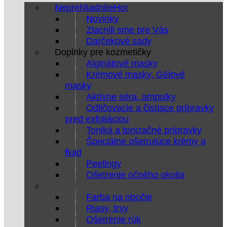
Neprehliadnite
Novinky
Zlacnili sme pre Vás
Darčekové sady
Doplnky pre kozmetičky
Alginátové masky
Krémové masky, Gélové
masky
Aktívne séra, ampulky
Odličovacie a čistiace prípravky
pred exfoliáciou
Toniká a tonizačné prípravky
Špeciálne ošetrujúce krémy a
fluid
Peelingy
Ošetrenie očného okolia
Farba na obočie
Riasy, trsy
Ošetrenie rúk