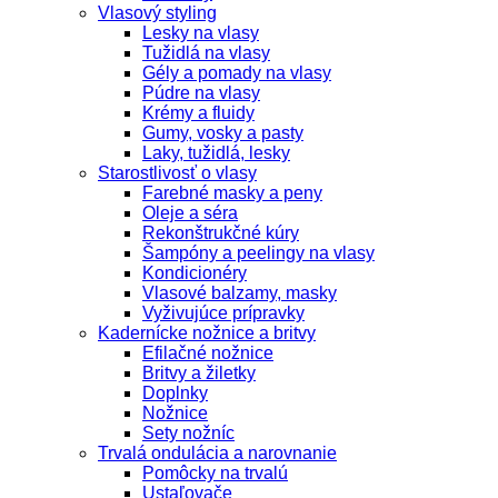
Vlasový styling
Lesky na vlasy
Tužidlá na vlasy
Gély a pomady na vlasy
Púdre na vlasy
Krémy a fluidy
Gumy, vosky a pasty
Laky, tužidlá, lesky
Starostlivosť o vlasy
Farebné masky a peny
Oleje a séra
Rekonštrukčné kúry
Šampóny a peelingy na vlasy
Kondicionéry
Vlasové balzamy, masky
Vyživujúce prípravky
Kadernícke nožnice a britvy
Efilačné nožnice
Britvy a žiletky
Doplnky
Nožnice
Sety nožníc
Trvalá ondulácia a narovnanie
Pomôcky na trvalú
Ustaľovače