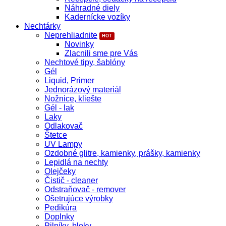
Náhradné diely
Kadernícke vozíky
Nechtárky
Neprehliadnite
Novinky
Zlacnili sme pre Vás
Nechtové tipy, šablóny
Gél
Liquid, Primer
Jednorázový materiál
Nožnice, kliešte
Gél - lak
Laky
Odlakovač
Štetce
UV Lampy
Ozdobné glitre, kamienky, prášky, kamienky
Lepidlá na nechty
Olejčeky
Čistič - cleaner
Odstraňovač - remover
Ošetrujúce výrobky
Pedikúra
Doplnky
Pilníky, bloky