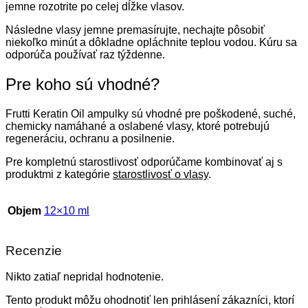
jemne rozotrite po celej dĺžke vlasov.
Následne vlasy jemne premasírujte, nechajte pôsobiť
niekoľko minút a dôkladne opláchnite teplou vodou. Kúru sa
odporúča používať raz týždenne.
Pre koho sú vhodné?
Frutti Keratin Oil ampulky sú vhodné pre poškodené, suché,
chemicky namáhané a oslabené vlasy, ktoré potrebujú
regeneráciu, ochranu a posilnenie.
Pre kompletnú starostlivosť odporúčame kombinovať aj s
produktmi z kategórie
starostlivosť o vlasy
.
Objem
12×10 ml
Recenzie
Nikto zatiaľ nepridal hodnotenie.
Tento produkt môžu ohodnotiť len prihlásení zákazníci, ktorí