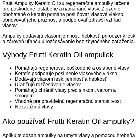
Frutti Ampulky Keratin Oil sú regeneračné ampulky určené
pre poškodené, oslabené a namáhané vlasy. Zloženie
obohatené o keratín pomáha posilňovať vlasové vlákno,
obnovovať jeho pružnosť a podporovať zdravší vzhľad
vlasov.
Ampulky dodávajú vlasom jemnosť, hebkosť, prirodzený lesk
a zároveň uľahčujú rozčesávanie bez zbytočného zaťaženia.
Výhody Frutti Keratin Oil ampuliek
Pomáhajú regenerovať poškodené a oslabené vlasy
Keratín podporuje posilnenie vlasového vlákna
Dodávajú vlasom lesk, jemnosť a hebkosť
Uľahčujú rozčesávanie vlasov
Pomáhajú chrániť vlasy pred slnkom, vetrom a
smogom
Vhodné pre pravidelnú regeneračnú starostlivosť
Nezaťažujú vlasy
Ako používať Frutti Keratin Oil ampulky?
Aplikujte obsah ampulky na umyté vlasy a pomocou hrebeňa