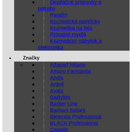
Depilačné prípravky a
potreby
Parafín
Kozmetické pomôcky
Kozmetika na telo
Prírodné mydlá
Kozmetický nábytok a
elektronika
Značky
Alfaparf Milano
Amaro Farmavita
Andis
Ardell
Ayala
BaByliss
Barber Line
Barbieri Italiani
Bielenda Professional
BLACK Professional
Capello