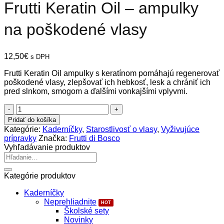
Frutti Keratin Oil – ampulky
na poškodené vlasy
12,50
€
s DPH
Frutti Keratin Oil ampulky s keratínom pomáhajú regenerovať
poškodené vlasy, zlepšovať ich hebkosť, lesk a chrániť ich
pred slnkom, smogom a ďalšími vonkajšími vplyvmi.
množstvo
Frutti
Pridať do košíka
Keratin
Kategórie:
Kaderníčky
,
Starostlivosť o vlasy
,
Vyživujúce
Oil
prípravky
Značka:
Frutti di Bosco
-
Vyhľadávanie produktov
ampulky
Hľadať:
na
poškodené
Kategórie produktov
vlasy
Kaderníčky
Neprehliadnite
Školské sety
Novinky