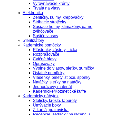
Vyrovnávacie krémy
Trvalá na vlasy
Elektronika
Žehličky, kulmy, krepovačky
Strihacie strojčeky
Sušiace helmy, klimazóny, parné
zvlhčovače
Sušiče vlasov
Sterilizátory
Kadernícke pomôcky
Pláštenky, zástery, tričká
Rozprašovače
Cvičné hlavy
Oprašováky
Výplne do vlasov, sieťky, gumičky
Ostatné pomôcky
Vlásenky, pinety, štipce, sponky
Natáčky, sieťky na natáčky
Jednorázový materiál
Kadernícke/Kozmetické kufre
Kadernícky nábytok
Stoličky, kreslá, taburety
Umývacie boxy
Zrkadlá, pracoviska
Recepcie, sedačky na recepciu