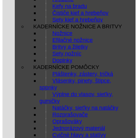
Kefy na bradu
Čističe kief a hrebeňov
Sety kief a hrebeňov
KADERNÍCKE NOŽNICE A BRITVY
Nožnice
Efilačné nožnice
Britvy a žiletky
Sety nožníc
Doplnky
KADERNÍCKE POMÔCKY
Pláštenky, zástery, tričká
Vlásenky, pinety, štipce,
sponky
Výplne do vlasov, sieťky,
gumičky
Natáčky, sieťky na natáčky
Rozprašovače
Oprašováky
Jednorázový materiál
Cvičné hlavy a statívy