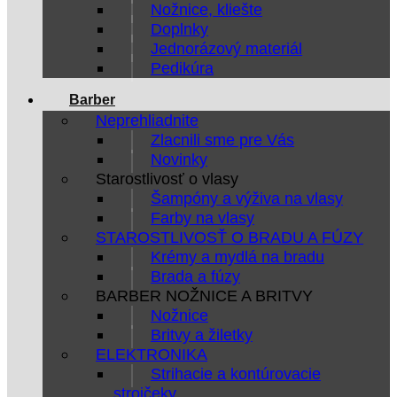
Nožnice, kliešte
Doplnky
Jednorázový materiál
Pedikúra
Barber
Neprehliadnite
Zlacnili sme pre Vás
Novinky
Starostlivosť o vlasy
Šampóny a výživa na vlasy
Farby na vlasy
STAROSTLIVOSŤ O BRADU A FÚZY
Krémy a mydlá na bradu
Brada a fúzy
BARBER NOŽNICE A BRITVY
Nožnice
Britvy a žiletky
ELEKTRONIKA
Strihacie a kontúrovacie
strojčeky