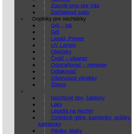
Zlacnili sme pre Vás
Darčekové sady
Doplnky pre nechtárky
Gél – lak
Gél
Liquid, Primer
UV Lampy
Olejčeky
Čistič – cleaner
Odstraňovač – remover
Odlakovač
Ošetrujúce výrobky
Štetce
Nechtové tipy, šablóny
Laky
Lepidlá na nechty
Ozdobné glitre, kamienky, prášky,
kamienky
Pilníky, bloky