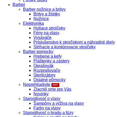
Barber
Barber nožnice a britvy
Britvy a žiletky
Nožnice
Elektronika
Holiace strojčeky
Fény na vlasy
Vysávače
Príslušenstvo k strojčekom a náhradné diely
Strihacie a kontúrovacie strojčeky
Barber pomocky
Hrebene a kefy
Pláštenky a zástery
Oprašovák
Rozprašovače
Sterilizátory
Ostatné pômocky
Neprehliadnite
Zlacnili sme pre Vás
Novinky
Starostlivosť o vlasy
Šampóny a výživa na vlasy
Farby na vlasy
Starostlivosť o bradu a fúzy