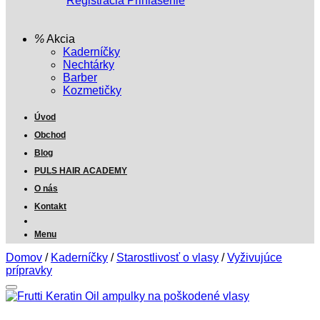
Registrácia
Prihlásenie
Akcia
Kaderníčky
Nechtárky
Barber
Kozmetičky
Úvod
Obchod
Blog
PULS HAIR ACADEMY
O nás
Kontakt
Menu
Domov
/
Kaderníčky
/
Starostlivosť o vlasy
/
Vyživujúce
prípravky