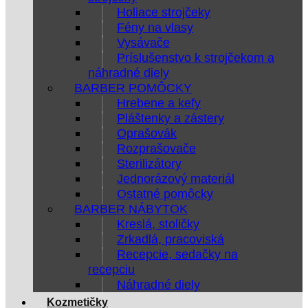
Holiace strojčeky
Fény na vlasy
Vysávače
Príslušenstvo k strojčekom a
náhradné diely
BARBER POMÔCKY
Hrebene a kefy
Pláštenky a zástery
Oprašovák
Rozprašovače
Sterilizátory
Jednorázový materiál
Ostatné pomôcky
BARBER NÁBYTOK
Kreslá, stoličky
Zrkadlá, pracoviská
Recepcie, sedačky na
recepciu
Náhradné diely
Kozmetičky