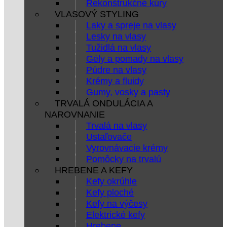
Rekonštrukčné kúry
VLASOVÝ STYLING
Laky a spreje na vlasy
Lesky na vlasy
Tužidlá na vlasy
Gély a pomady na vlasy
Púdre na vlasy
Krémy a fluidy
Gumy, vosky a pasty
TRVALÁ ONDULÁCIA A
NAROVNANIE
Trvalá na vlasy
Ustaľovače
Vyrovnávacie krémy
Pomôcky na trvalú
HREBENE A KEFY
Kefy okrúhle
Kefy ploché
Kefy na výčesy
Elektrické kefy
Hrebene