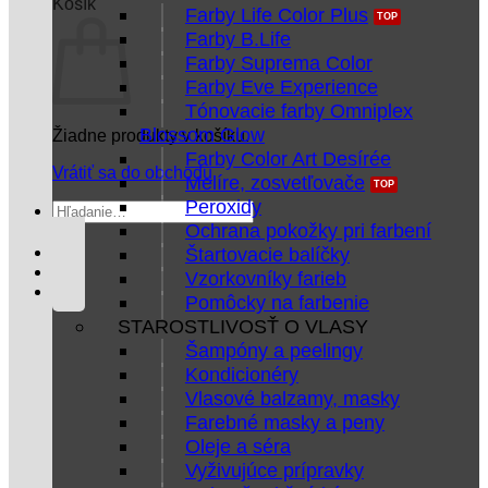
Košík
Farby Life Color Plus
Farby B.Life
Farby Suprema Color
Farby Eve Experience
Tónovacie farby Omniplex
Blossom Glow
Žiadne produkty v košíku.
Farby Color Art Desírée
Vrátiť sa do obchodu
Melíre, zosvetľovače
Peroxidy
Hľadať:
Ochrana pokožky pri farbení
Štartovacie balíčky
Vzorkovníky farieb
Pomôcky na farbenie
STAROSTLIVOSŤ O VLASY
Šampóny a peelingy
Kondicionéry
Vlasové balzamy, masky
Farebné masky a peny
Oleje a séra
Vyživujúce prípravky