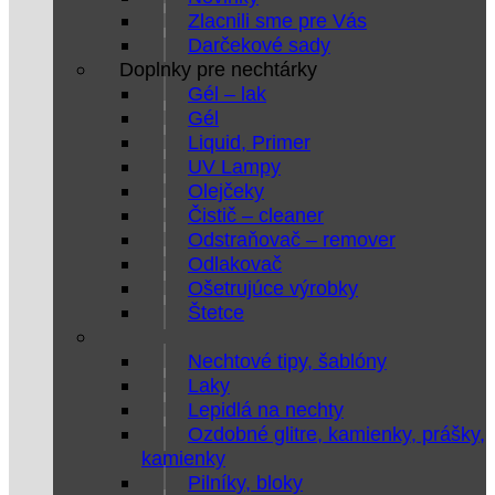
Zlacnili sme pre Vás
Darčekové sady
Doplnky pre nechtárky
Gél – lak
Gél
Liquid, Primer
UV Lampy
Olejčeky
Čistič – cleaner
Odstraňovač – remover
Odlakovač
Ošetrujúce výrobky
Štetce
Nechtové tipy, šablóny
Laky
Lepidlá na nechty
Ozdobné glitre, kamienky, prášky,
kamienky
Pilníky, bloky