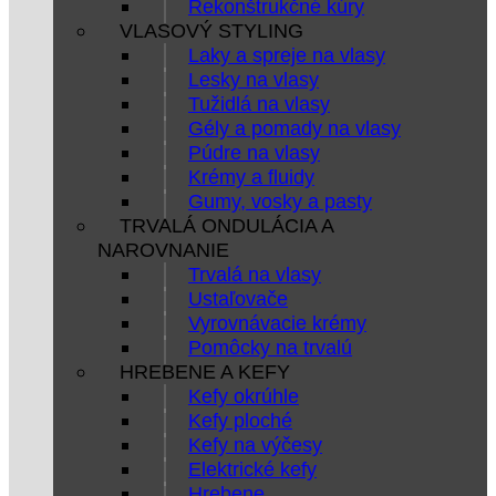
Rekonštrukčné kúry
VLASOVÝ STYLING
Laky a spreje na vlasy
Lesky na vlasy
Tužidlá na vlasy
Gély a pomady na vlasy
Púdre na vlasy
Krémy a fluidy
Gumy, vosky a pasty
TRVALÁ ONDULÁCIA A
NAROVNANIE
Trvalá na vlasy
Ustaľovače
Vyrovnávacie krémy
Pomôcky na trvalú
HREBENE A KEFY
Kefy okrúhle
Kefy ploché
Kefy na výčesy
Elektrické kefy
Hrebene