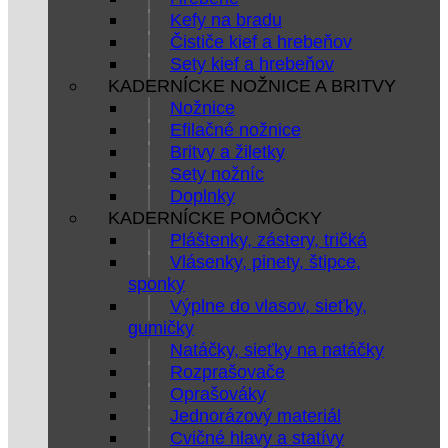
Kefy na bradu
Čističe kief a hrebeňov
Sety kief a hrebeňov
KADERNÍCKE NOŽNICE A BRITVY
Nožnice
Efilačné nožnice
Britvy a žiletky
Sety nožníc
Doplnky
KADERNÍCKE POMÔCKY
Pláštenky, zástery, tričká
Vlásenky, pinety, štipce,
sponky
Výplne do vlasov, sieťky,
gumičky
Natáčky, sieťky na natáčky
Rozprašovače
Oprašováky
Jednorázový materiál
Cvičné hlavy a statívy