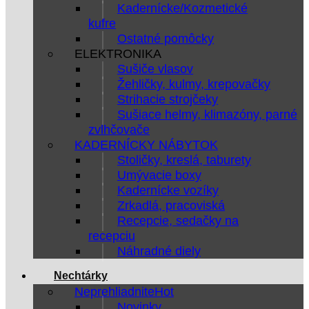
Kadernícke/Kozmetické
kufre
Ostatné pomôcky
ELEKTRONIKA
Sušiče vlasov
Žehličky, kulmy, krepovačky
Strihacie strojčeky
Sušiace helmy, klimazóny, parné
zvlhčovače
KADERNÍCKY NÁBYTOK
Stoličky, kreslá, taburety
Umývacie boxy
Kadernícke vozíky
Zrkadlá, pracoviská
Recepcie, sedačky na
recepciu
Náhradné diely
Nechtárky
Neprehliadnite
Novinky