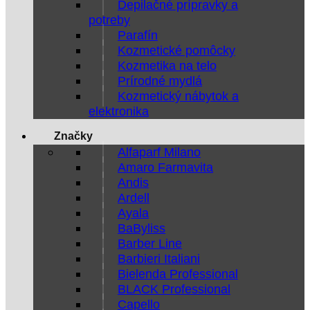
Depilačné prípravky a
potreby
Parafín
Kozmetické pomôcky
Kozmetika na telo
Prírodné mydlá
Kozmetický nábytok a
elektronika
Značky
Alfaparf Milano
Amaro Farmavita
Andis
Ardell
Ayala
BaByliss
Barber Line
Barbieri Italiani
Bielenda Professional
BLACK Professional
Capello