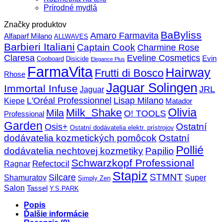
Prírodné mydlá
Značky produktov
BaByliss
Amaro Farmavita
Alfaparf Milano
ALLWAVES
Barbieri Italiani
Captain Cook
Charmine Rose
Claresa
Eveline Cosmetics
Evin
Cooboard
Disicide
Elegance Plus
FarmaVita
Hairway
Frutti di Bosco
Rhose
Jaguar Solingen
Immortal Infuse
JRL
Jaguar
L'Oréal Professionnel
Lisap Milano
Kiepe
Matador
Olivia
Milk_Shake
Mila
O! TOOLS
Professional
Garden
Ostatní
Osis+
Ostatní dodávatelia elektr. prístrojov
dodávatelia kozmetických pomôcok
Ostatní
Pollié
dodávatelia nechtovej kozmetiky
Papilio
Schwarzkopf Professional
Refectocil
Ragnar
Stapiz
STMNT
Silcare
Super
Shamuratov
Simply Zen
Salon
Tassel
Y.S.PARK
Popis
Ďalšie informácie