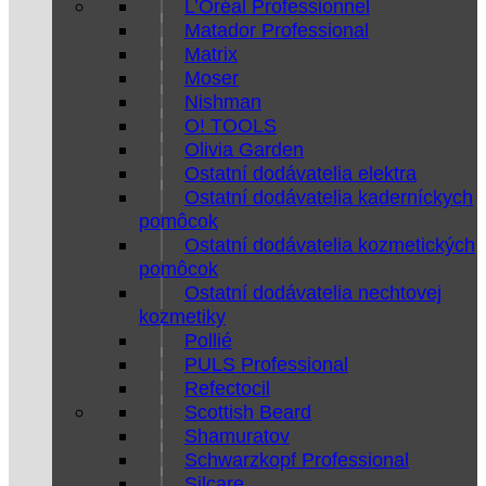
L’Oréal Professionnel
Matador Professional
Matrix
Moser
Nishman
O! TOOLS
Olivia Garden
Ostatní dodávatelia elektra
Ostatní dodávatelia kaderníckych
pomôcok
Ostatní dodávatelia kozmetických
pomôcok
Ostatní dodávatelia nechtovej
kozmetiky
Pollié
PULS Professional
Refectocil
Scottish Beard
Shamuratov
Schwarzkopf Professional
Silcare