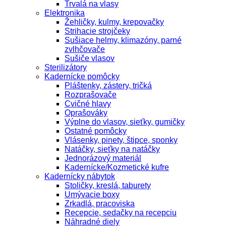
Trvalá na vlasy
Elektronika
Žehličky, kulmy, krepovačky
Strihacie strojčeky
Sušiace helmy, klimazóny, parné
zvlhčovače
Sušiče vlasov
Sterilizátory
Kadernícke pomôcky
Pláštenky, zástery, tričká
Rozprašovače
Cvičné hlavy
Oprašováky
Výplne do vlasov, sieťky, gumičky
Ostatné pomôcky
Vlásenky, pinety, štipce, sponky
Natáčky, sieťky na natáčky
Jednorázový materiál
Kadernícke/Kozmetické kufre
Kadernícky nábytok
Stoličky, kreslá, taburety
Umývacie boxy
Zrkadlá, pracoviska
Recepcie, sedačky na recepciu
Náhradné diely