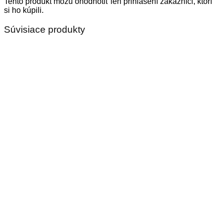
Tento produkt môžu ohodnotiť len prihlásení zákazníci, ktorí
si ho kúpili.
Súvisiace produkty