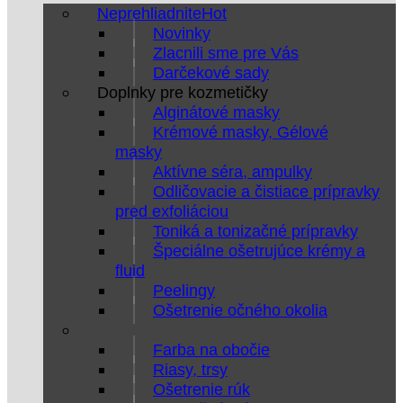
Neprehliadnite
Novinky
Zlacnili sme pre Vás
Darčekové sady
Doplnky pre kozmetičky
Alginátové masky
Krémové masky, Gélové
masky
Aktívne séra, ampulky
Odličovacie a čistiace prípravky
pred exfoliáciou
Toniká a tonizačné prípravky
Špeciálne ošetrujúce krémy a
fluid
Peelingy
Ošetrenie očného okolia
Farba na obočie
Riasy, trsy
Ošetrenie rúk