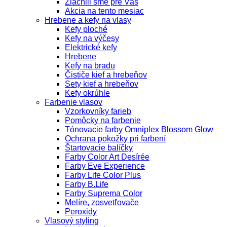
Zlacnili sme pre Vás
Akcia na tento mesiac
Hrebene a kefy na vlasy
Kefy ploché
Kefy na výčesy
Elektrické kefy
Hrebene
Kefy na bradu
Čističe kief a hrebeňov
Sety kief a hrebeňov
Kefy okrúhle
Farbenie vlasov
Vzorkovníky farieb
Pomôcky na farbenie
Tónovacie farby Omniplex Blossom Glow
Ochrana pokožky pri farbení
Štartovacie balíčky
Farby Color Art Desírée
Farby Eve Experience
Farby Life Color Plus
Farby B.Life
Farby Suprema Color
Melíre, zosvetľovače
Peroxidy
Vlasový styling