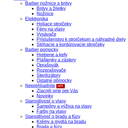
Barber nožnice a britvy
Britvy a žiletky
Nožnice
Elektronika
Holiace strojčeky
Fény na vlasy
Vysávače
Príslušenstvo k strojčekom a náhradné diely
Strihacie a kontúrovacie strojčeky
Barber pomocky
Hrebene a kefy
Pláštenky a zástery
Oprašovák
Rozprašovače
Sterilizátory
Ostatné pômocky
Neprehliadnite
Zlacnili sme pre Vás
Novinky
Starostlivosť o vlasy
Šampóny a výživa na vlasy
Farby na vlasy
Starostlivosť o bradu a fúzy
Krémy a mydlá na bradu
Brada a fúzy