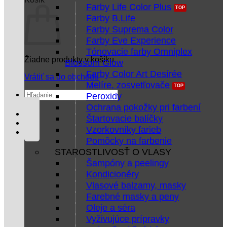
Farby Life Color Plus
Farby B.Life
Farby Suprema Color
Farby Eve Experience
Tónovacie farby Omniplex
Žiadne produkty v košíku.
Blossom Glow
Farby Color Art Desírée
Vrátiť sa do obchodu
Melíre, zosvetľovače
Hľadať:
Peroxidy
Ochrana pokožky pri farbení
Štartovacie balíčky
Vzorkovníky farieb
Pomôcky na farbenie
STAROSTLIVOSŤ O VLASY
Šampóny a peelingy
Kondicionéry
Vlasové balzamy, masky
Farebné masky a peny
Oleje a séra
Vyživujúce prípravky