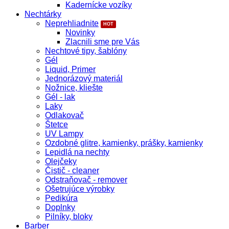
Kadernícke vozíky
Nechtárky
Neprehliadnite
Novinky
Zlacnili sme pre Vás
Nechtové tipy, šablóny
Gél
Liquid, Primer
Jednorázový materiál
Nožnice, kliešte
Gél - lak
Laky
Odlakovač
Štetce
UV Lampy
Ozdobné glitre, kamienky, prášky, kamienky
Lepidlá na nechty
Olejčeky
Čistič - cleaner
Odstraňovač - remover
Ošetrujúce výrobky
Pedikúra
Doplnky
Pilníky, bloky
Barber