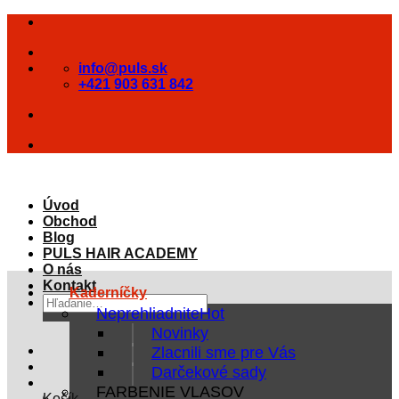
Skip
to
content
info@puls.sk
+421 903 631 842
Úvod
Obchod
Blog
PULS HAIR ACADEMY
O nás
Kontakt
Kaderníčky
Hľadať:
Neprehliadnite
Novinky
Zlacnili sme pre Vás
Darčekové sady
FARBENIE VLASOV
Košík