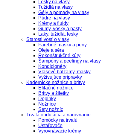
Lesky na vlasy
Tužidlá na vlasy
Gély a pomady na vlasy
Púdre na vlasy
Krémy a fluidy
Gumy, vosky a pasty
Laky, tužidlá, lesky
Starostlivosť o vlasy
Farebné masky a peny
Oleje a séra
Rekonštrukčné kúry
Šampóny a peelingy na vlasy
Kondicionéry
Vlasové balzamy, masky
Vyživujúce prípravky
Kadernícke nožnice a britvy
Efilačné nožnice
Britvy a žiletky
Doplnky
Nožnice
Sety nožníc
Trvalá ondulácia a narovnanie
Pomôcky na trvalú
Ustaľovače
Vyrovnávacie krémy