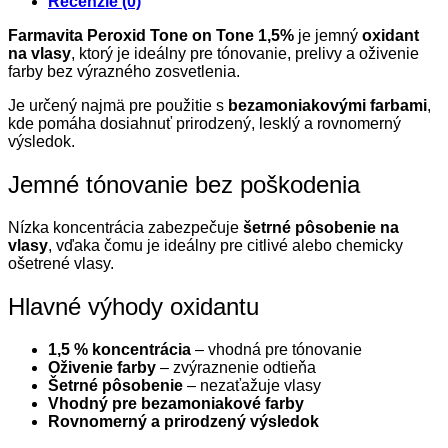
Recenzie (0)
Farmavita Peroxid Tone on Tone 1,5%
je jemný
oxidant
na vlasy
, ktorý je ideálny pre tónovanie, prelivy a oživenie
farby bez výrazného zosvetlenia.
Je určený najmä pre použitie s
bezamoniakovými farbami
,
kde pomáha dosiahnuť prirodzený, lesklý a rovnomerný
výsledok.
Jemné tónovanie bez poškodenia
Nízka koncentrácia zabezpečuje
šetrné pôsobenie na
vlasy
, vďaka čomu je ideálny pre citlivé alebo chemicky
ošetrené vlasy.
Hlavné výhody oxidantu
1,5 % koncentrácia
– vhodná pre tónovanie
Oživenie farby
– zvýraznenie odtieňa
Šetrné pôsobenie
– nezaťažuje vlasy
Vhodný pre bezamoniakové farby
Rovnomerný a prirodzený výsledok