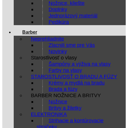
Nožnice, kliešte
Doplnky
Jednorázový materiál
Pedikúra
Barber
Neprehliadnite
Zlacnili sme pre Vás
Novinky
Starostlivosť o vlasy
Šampóny a výživa na vlasy
Farby na vlasy
STAROSTLIVOSŤ O BRADU A FÚZY
Krémy a mydlá na bradu
Brada a fúzy
BARBER NOŽNICE A BRITVY
Nožnice
Britvy a žiletky
ELEKTRONIKA
Strihacie a kontúrovacie
strojčeky