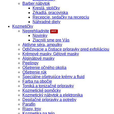
Barber nábytok
Kreslá, stoličky
Zrkadlá, pracoviska
Recepcie, sedačky na recepciu
Náhradné diely
Kozmetičky
Neprehliadnite
Novinky
Zlacnili sme pre Vás
Aktívne séra, ampulky
Odličovacie a čistiace prípravky pred exfoliáciou
Krémové masky, Gélové masky
Alginátové masky
Peelingy
Ošetrenie očného okolia
Ošetrenie rúk
Špeciálne ošetrujúce krémy a fluid
Farba na obočie
Toniká a tonizačné prípravky
Kozmetické pomôcky
Kozmetický nábytok a elektronika
Depilačné prípravky a potreby
Parafín
Riasy, trsy
Kozmetika na telo