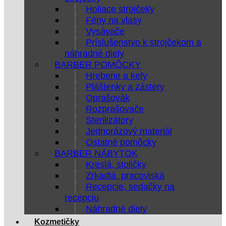
Holiace strojčeky
Fény na vlasy
Vysávače
Príslušenstvo k strojčekom a
náhradné diely
BARBER POMÔCKY
Hrebene a kefy
Pláštenky a zástery
Oprašovák
Rozprašovače
Sterilizátory
Jednorázový materiál
Ostatné pomôcky
BARBER NÁBYTOK
Kreslá, stoličky
Zrkadlá, pracoviská
Recepcie, sedačky na
recepciu
Náhradné diely
Kozmetičky